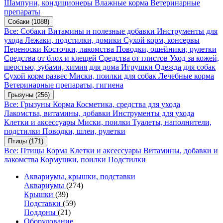
Шампуни, кондиционеры
Влажные корма
Ветеринарные
препараты
Собаки
(1088)
Все: Собаки
Витамины и полезные добавки
Инструменты для
ухода
Лежаки, подстилки, домики
Сухой корм, консервы
Переноски
Косточки, лакомства
Поводки, ошейники, рулетки
Средства от блох и клещей
Средства от глистов
Уход за кожей,
шерстью, зубами, химия для дома
Игрушки
Одежда для собак
Сухой корм развес
Миски, поилки для собак
Лечебные корма
Ветеринарные препараты, гигиена
Грызуны
(256)
Все: Грызуны
Корма
Косметика, средства для ухода
Лакомства, витамины, добавки
Инструменты для ухода
Клетки и аксессуары
Миски, поилки
Туалеты, наполнители,
подстилки
Поводки, шлеи, рулетки
Птицы
(171)
Все: Птицы
Корма
Клетки и аксессуары
Витамины, добавки и
лакомства
Кормушки, поилки
Подстилки
Аквариумы, крышки, подставки
Аквариумы
(274)
Крышки
(39)
Подставки
(59)
Поддоны
(21)
Оборудование