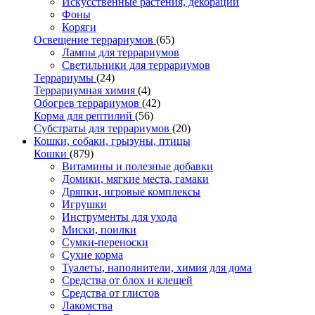
Искусственные растения, декорации
Фоны
Коряги
Освещение террариумов
(65)
Лампы для террариумов
Светильники для террариумов
Террариумы
(24)
Террариумная химия
(4)
Обогрев террариумов
(42)
Корма для рептилий
(56)
Субстраты для террариумов
(20)
Кошки, собаки, грызуны, птицы
Кошки
(879)
Витамины и полезные добавки
Домики, мягкие места, гамаки
Дряпки, игровые комплексы
Игрушки
Инструменты для ухода
Миски, поилки
Сумки-переноски
Сухие корма
Туалеты, наполнители, химия для дома
Средства от блох и клещей
Средства от глистов
Лакомства