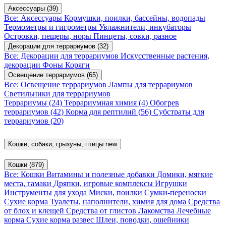
Аксессуары
(39)
Все: Аксессуары
Кормушки, поилки, бассейны, водопады
Термометры и гигрометры
Увлажнители, инкубаторы
Островки, пещеры, норы
Пинцеты, совки, разное
Декорации для террариумов
(32)
Все: Декорации для террариумов
Искусственные растения,
декорации
Фоны
Коряги
Освещение террариумов
(65)
Все: Освещение террариумов
Лампы для террариумов
Светильники для террариумов
Террариумы
(24)
Террариумная химия
(4)
Обогрев
террариумов
(42)
Корма для рептилий
(56)
Субстраты для
террариумов
(20)
Кошки, собаки, грызуны, птицы
new
Кошки
(879)
Все: Кошки
Витамины и полезные добавки
Домики, мягкие
места, гамаки
Дряпки, игровые комплексы
Игрушки
Инструменты для ухода
Миски, поилки
Сумки-переноски
Сухие корма
Туалеты, наполнители, химия для дома
Средства
от блох и клещей
Средства от глистов
Лакомства
Лечебные
корма
Сухие корма развес
Шлеи, поводки, ошейники