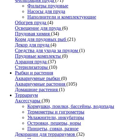
Фильтрация пруда
(71)
Фильтры прудовые
Насосы для пруда
Наполнители и комплектующие
Обогрев пруда
(4)
Освещение для пруда
(6)
Прудовая химия
(34)
Корм для прудовых рыб
(21)
Декор для пруда
(4)
Средства для ухода за прудом
(1)
Прудовые комплекты
(0)
Аэрация пруда
(37)
Стерилизаторы
(10)
Рыбки и растения
Аквариумные рыбки
(0)
Аквариумные растения
(105)
Домашние растения
(1)
Террариум
Аксессуары
(39)
Кормушки, поилки, бассейны, водопады
Термометры и гигрометры
Увлажнители, инкубаторы
Островки, пещеры, норы
Пинцеты, совки, разное
Декорации для террариумов
(32)