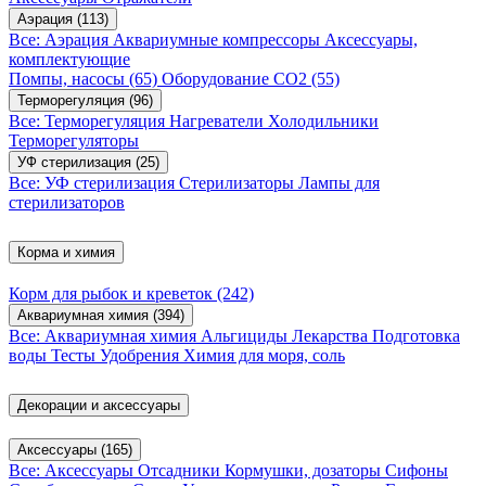
Аэрация
(113)
Все: Аэрация
Аквариумные компрессоры
Аксессуары,
комплектующие
Помпы, насосы
(65)
Оборудование CO2
(55)
Терморегуляция
(96)
Все: Терморегуляция
Нагреватели
Холодильники
Терморегуляторы
УФ стерилизация
(25)
Все: УФ стерилизация
Стерилизаторы
Лампы для
стерилизаторов
Корма и химия
Корм для рыбок и креветок
(242)
Аквариумная химия
(394)
Все: Аквариумная химия
Альгициды
Лекарства
Подготовка
воды
Тесты
Удобрения
Химия для моря, соль
Декорации и аксессуары
Аксессуары
(165)
Все: Аксессуары
Отсадники
Кормушки, дозаторы
Сифоны