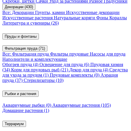
Скребки, щетки
Сачки
Уход за растениями
Разное
Градусники
Декорации
(430)
Все: Декорации
Грунты, камни
Искусственные декорации
Искусственные растения
Натуральные коряги
Фоны
Кораллы
Литература и сувениры
(26)
Пруды и фонтаны
Фильтрация пруда
(71)
Все: Фильтрация пруда
Фильтры прудовые
Насосы для пруда
Наполнители и комплектующие
Обогрев пруда
(4)
Освещение для пруда
(6)
Прудовая химия
(34)
Корм для прудовых рыб
(21)
Декор для пруда
(4)
Средства
для ухода за прудом
(1)
Прудовые комплекты
(0)
Аэрация
пруда
(37)
Стерилизаторы
(10)
Рыбки и растения
Аквариумные рыбки
(0)
Аквариумные растения
(105)
Домашние растения
(1)
Террариум