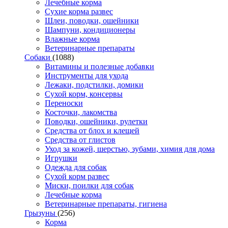
Лечебные корма
Сухие корма развес
Шлеи, поводки, ошейники
Шампуни, кондиционеры
Влажные корма
Ветеринарные препараты
Собаки
(1088)
Витамины и полезные добавки
Инструменты для ухода
Лежаки, подстилки, домики
Сухой корм, консервы
Переноски
Косточки, лакомства
Поводки, ошейники, рулетки
Средства от блох и клещей
Средства от глистов
Уход за кожей, шерстью, зубами, химия для дома
Игрушки
Одежда для собак
Сухой корм развес
Миски, поилки для собак
Лечебные корма
Ветеринарные препараты, гигиена
Грызуны
(256)
Корма