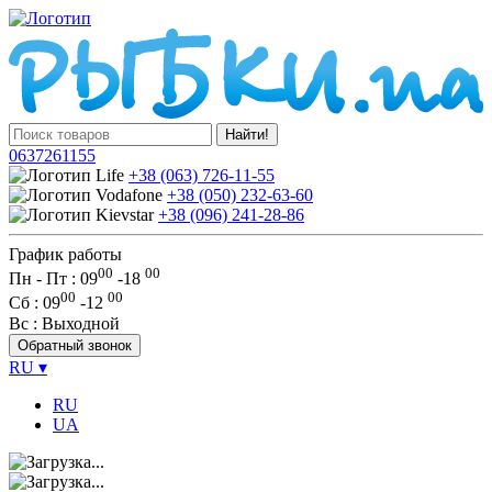
Найти!
0637261155
+38 (063) 726-11-55
+38 (050) 232-63-60
+38 (096) 241-28-86
График работы
00
00
Пн - Пт : 09
-
18
00
00
Сб
: 09
-
12
Вс
: Выходной
Обратный звонок
RU
▾
RU
UA