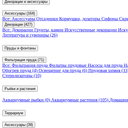
Декорации и аксессуары
Аксессуары
(164)
Все: Аксессуары
Отсадники
Кормушки, дозаторы
Сифоны
Скр
Декорации
(427)
Все: Декорации
Грунты, камни
Искусственные декорации
Иску
Литература и сувениры
(26)
Пруды и фонтаны
Фильтрация пруда
(71)
Все: Фильтрация пруда
Фильтры прудовые
Насосы для пруда
Н
Обогрев пруда
(4)
Освещение для пруда
(6)
Прудовая химия
(33
Стерилизаторы
(10)
Рыбки и растения
Аквариумные рыбки
(0)
Аквариумные растения
(105)
Домашни
Террариум
Аксессуары
(39)