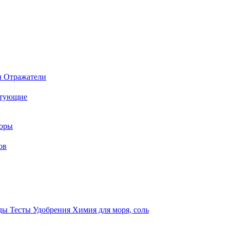
ы
Отражатели
ктующие
торы
ов
оды
Тесты
Удобрения
Химия для моря, соль