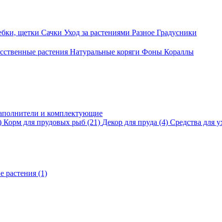
ебки, щетки
Сачки
Уход за растениями
Разное
Градусники
сственные растения
Натуральные коряги
Фоны
Кораллы
аполнители и комплектующие
)
Корм для прудовых рыб
(21)
Декор для пруда
(4)
Средства для у
е растения
(1)