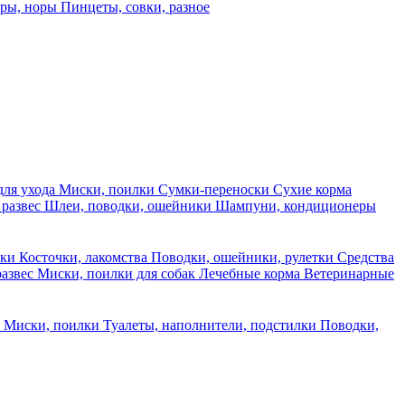
еры, норы
Пинцеты, совки, разное
для ухода
Миски, поилки
Сумки-переноски
Сухие корма
 развес
Шлеи, поводки, ошейники
Шампуни, кондиционеры
ски
Косточки, лакомства
Поводки, ошейники, рулетки
Средства
развес
Миски, поилки для собак
Лечебные корма
Ветеринарные
ы
Миски, поилки
Туалеты, наполнители, подстилки
Поводки,