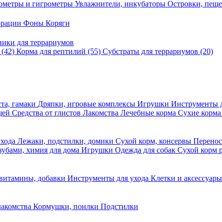
ометры и гигрометры
Увлажнители, инкубаторы
Островки, пещ
корации
Фоны
Коряги
ники для террариумов
в
(42)
Корма для рептилий
(55)
Субстраты для террариумов
(20)
та, гамаки
Дряпки, игровые комплексы
Игрушки
Инструменты 
ещей
Средства от глистов
Лакомства
Лечебные корма
Сухие корма
ухода
Лежаки, подстилки, домики
Сухой корм, консервы
Перено
 зубами, химия для дома
Игрушки
Одежда для собак
Сухой корм 
 витамины, добавки
Инструменты для ухода
Клетки и аксессуар
лакомства
Кормушки, поилки
Подстилки