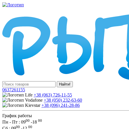
Найти!
0637261155
+38 (063) 726-11-55
+38 (050) 232-63-60
+38 (096) 241-28-86
График работы
00
00
Пн - Пт : 09
-
18
00
00
Сб
: 09
-
12