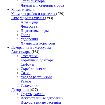
Стерилизаторы
Лампы для стерилизаторов
Корма и химия
Корм для рыбок и креветок
(229)
Аквариумная химия
(393)
Альгициды
Лекарства
Подготовка воды
Тесты
Удобрения
Химия для моря, соль
Декорации и аксессуары
Аксессуары
(164)
Отсадники
Кормушки, дозаторы
Сифоны
Скребки, щетки
Сачки
Уход за растениями
Разное
Градусники
Декорации
(427)
Грунты, камни
Искусственные декорации
Искусственные растения