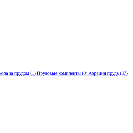
хода за прудом
(1)
Прудовые комплекты
(0)
Аэрация пруда
(37)