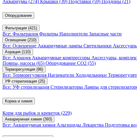
Аквариумы
(274)
Крышки
(39)
Подставки
(59)
Поддоны
(21)
Оборудование
Фильтрация
(421)
Все: Фильтрация
Фильтры
Наполнители
Запасные части
Освещение
(210)
Все: Освещение
Аквариумные лампы
Светильники
Аксессуар
Аэрация
(110)
Все: Аэрация
Аквариумные компрессоры
Аксессуары, компле
Помпы, насосы
(65)
Оборудование CO2
(55)
Терморегуляция
(96)
Все: Терморегуляция
Нагреватели
Холодильники
Терморегуля
УФ стерилизация
(25)
Все: УФ стерилизация
Стерилизаторы
Лампы для стерилизатор
Корма и химия
Корм для рыбок и креветок
(229)
Аквариумная химия
(393)
Все: Аквариумная химия
Альгициды
Лекарства
Подготовка в