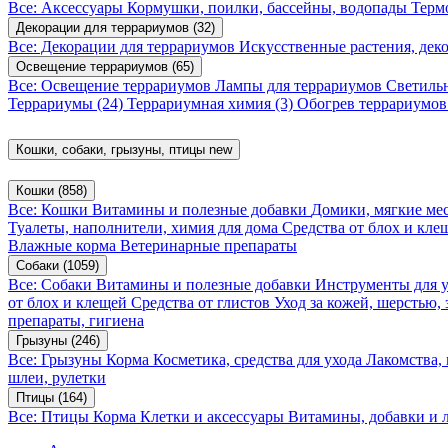
Все: Аксессуары
Кормушки, поилки, бассейны, водопады
Терм
Декорации для террариумов
(32)
Все: Декорации для террариумов
Искусственные растения, де
Освещение террариумов
(65)
Все: Освещение террариумов
Лампы для террариумов
Светиль
Террариумы
(24)
Террариумная химия
(3)
Обогрев террариумо
Кошки, собаки, грызуны, птицы
new
Кошки
(858)
Все: Кошки
Витамины и полезные добавки
Домики, мягкие мес
Туалеты, наполнители, химия для дома
Средства от блох и кл
Влажные корма
Ветеринарные препараты
Собаки
(1059)
Все: Собаки
Витамины и полезные добавки
Инструменты для 
от блох и клещей
Средства от глистов
Уход за кожей, шерстью,
препараты, гигиена
Грызуны
(246)
Все: Грызуны
Корма
Косметика, средства для ухода
Лакомства,
шлеи, рулетки
Птицы
(164)
Все: Птицы
Корма
Клетки и аксессуары
Витамины, добавки и 