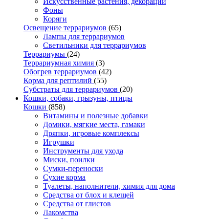
Искусственные растения, декорации
Фоны
Коряги
Освещение террариумов
(65)
Лампы для террариумов
Светильники для террариумов
Террариумы
(24)
Террариумная химия
(3)
Обогрев террариумов
(42)
Корма для рептилий
(55)
Субстраты для террариумов
(20)
Кошки, собаки, грызуны, птицы
Кошки
(858)
Витамины и полезные добавки
Домики, мягкие места, гамаки
Дряпки, игровые комплексы
Игрушки
Инструменты для ухода
Миски, поилки
Сумки-переноски
Сухие корма
Туалеты, наполнители, химия для дома
Средства от блох и клещей
Средства от глистов
Лакомства