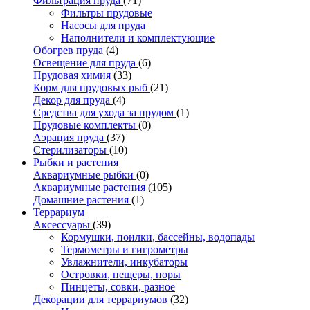
Фильтрация пруда
(71)
Фильтры прудовые
Насосы для пруда
Наполнители и комплектующие
Обогрев пруда
(4)
Освещение для пруда
(6)
Прудовая химия
(33)
Корм для прудовых рыб
(21)
Декор для пруда
(4)
Средства для ухода за прудом
(1)
Прудовые комплекты
(0)
Аэрация пруда
(37)
Стерилизаторы
(10)
Рыбки и растения
Аквариумные рыбки
(0)
Аквариумные растения
(105)
Домашние растения
(1)
Террариум
Аксессуары
(39)
Кормушки, поилки, бассейны, водопады
Термометры и гигрометры
Увлажнители, инкубаторы
Островки, пещеры, норы
Пинцеты, совки, разное
Декорации для террариумов
(32)