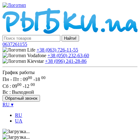
Найти!
0637261155
+38 (063) 726-11-55
+38 (050) 232-63-60
+38 (096) 241-28-86
График работы
00
00
Пн - Пт : 09
-
18
00
00
Сб
: 09
-
12
Вс
: Выходной
Обратный звонок
RU
▾
RU
UA