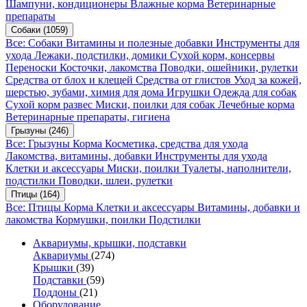
Шампуни, кондиционеры
Влажные корма
Ветеринарные
препараты
Собаки
(1059)
Все: Собаки
Витамины и полезные добавки
Инструменты для
ухода
Лежаки, подстилки, домики
Сухой корм, консервы
Переноски
Косточки, лакомства
Поводки, ошейники, рулетки
Средства от блох и клещей
Средства от глистов
Уход за кожей,
шерстью, зубами, химия для дома
Игрушки
Одежда для собак
Сухой корм развес
Миски, поилки для собак
Лечебные корма
Ветеринарные препараты, гигиена
Грызуны
(246)
Все: Грызуны
Корма
Косметика, средства для ухода
Лакомства, витамины, добавки
Инструменты для ухода
Клетки и аксессуары
Миски, поилки
Туалеты, наполнители,
подстилки
Поводки, шлеи, рулетки
Птицы
(164)
Все: Птицы
Корма
Клетки и аксессуары
Витамины, добавки и
лакомства
Кормушки, поилки
Подстилки
Аквариумы, крышки, подставки
Аквариумы
(274)
Крышки
(39)
Подставки
(59)
Поддоны
(21)
Оборудование