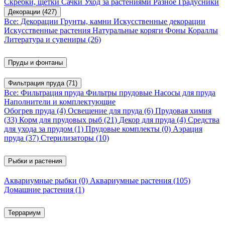
Скребки, щетки
Сачки
Уход за растениями
Разное
Градусники
Декорации
(427)
Все: Декорации
Грунты, камни
Искусственные декорации
Искусственные растения
Натуральные коряги
Фоны
Кораллы
Литература и сувениры
(26)
Пруды и фонтаны
Фильтрация пруда
(71)
Все: Фильтрация пруда
Фильтры прудовые
Насосы для пруда
Наполнители и комплектующие
Обогрев пруда
(4)
Освещение для пруда
(6)
Прудовая химия
(33)
Корм для прудовых рыб
(21)
Декор для пруда
(4)
Средства
для ухода за прудом
(1)
Прудовые комплекты
(0)
Аэрация
пруда
(37)
Стерилизаторы
(10)
Рыбки и растения
Аквариумные рыбки
(0)
Аквариумные растения
(105)
Домашние растения
(1)
Террариум