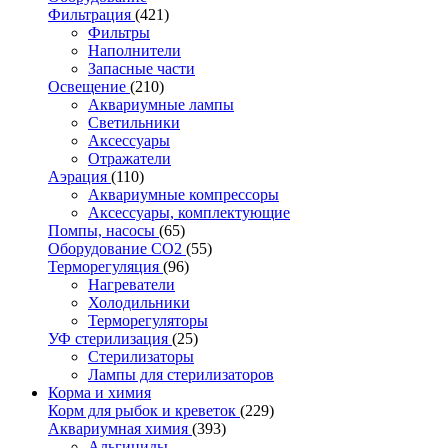
Фильтрация
(421)
Фильтры
Наполнители
Запасные части
Освещение
(210)
Аквариумные лампы
Светильники
Аксессуары
Отражатели
Аэрация
(110)
Аквариумные компрессоры
Аксессуары, комплектующие
Помпы, насосы
(65)
Оборудование CO2
(55)
Терморегуляция
(96)
Нагреватели
Холодильники
Терморегуляторы
УФ стерилизация
(25)
Стерилизаторы
Лампы для стерилизаторов
Корма и химия
Корм для рыбок и креветок
(229)
Аквариумная химия
(393)
Альгициды