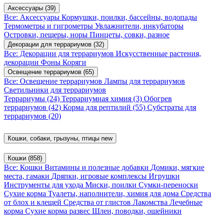
Аксессуары
(39)
Все: Аксессуары
Кормушки, поилки, бассейны, водопады
Термометры и гигрометры
Увлажнители, инкубаторы
Островки, пещеры, норы
Пинцеты, совки, разное
Декорации для террариумов
(32)
Все: Декорации для террариумов
Искусственные растения,
декорации
Фоны
Коряги
Освещение террариумов
(65)
Все: Освещение террариумов
Лампы для террариумов
Светильники для террариумов
Террариумы
(24)
Террариумная химия
(3)
Обогрев
террариумов
(42)
Корма для рептилий
(55)
Субстраты для
террариумов
(20)
Кошки, собаки, грызуны, птицы
new
Кошки
(858)
Все: Кошки
Витамины и полезные добавки
Домики, мягкие
места, гамаки
Дряпки, игровые комплексы
Игрушки
Инструменты для ухода
Миски, поилки
Сумки-переноски
Сухие корма
Туалеты, наполнители, химия для дома
Средства
от блох и клещей
Средства от глистов
Лакомства
Лечебные
корма
Сухие корма развес
Шлеи, поводки, ошейники