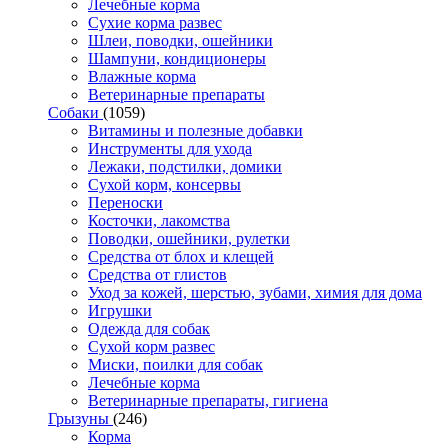
Лечебные корма
Сухие корма развес
Шлеи, поводки, ошейники
Шампуни, кондиционеры
Влажные корма
Ветеринарные препараты
Собаки
(1059)
Витамины и полезные добавки
Инструменты для ухода
Лежаки, подстилки, домики
Сухой корм, консервы
Переноски
Косточки, лакомства
Поводки, ошейники, рулетки
Средства от блох и клещей
Средства от глистов
Уход за кожей, шерстью, зубами, химия для дома
Игрушки
Одежда для собак
Сухой корм развес
Миски, поилки для собак
Лечебные корма
Ветеринарные препараты, гигиена
Грызуны
(246)
Корма