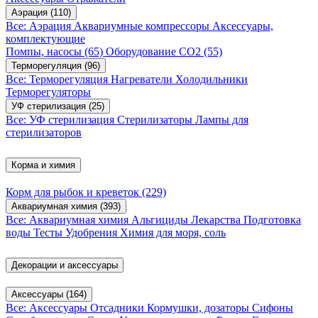
Аэрация
(110)
Все: Аэрация
Аквариумные компрессоры
Аксессуары,
комплектующие
Помпы, насосы
(65)
Оборудование CO2
(55)
Терморегуляция
(96)
Все: Терморегуляция
Нагреватели
Холодильники
Терморегуляторы
УФ стерилизация
(25)
Все: УФ стерилизация
Стерилизаторы
Лампы для
стерилизаторов
Корма и химия
Корм для рыбок и креветок
(229)
Аквариумная химия
(393)
Все: Аквариумная химия
Альгициды
Лекарства
Подготовка
воды
Тесты
Удобрения
Химия для моря, соль
Декорации и аксессуары
Аксессуары
(164)
Все: Аксессуары
Отсадники
Кормушки, дозаторы
Сифоны