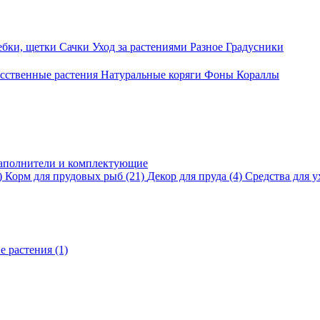
ебки, щетки
Сачки
Уход за растениями
Разное
Градусники
сственные растения
Натуральные коряги
Фоны
Кораллы
аполнители и комплектующие
)
Корм для прудовых рыб
(21)
Декор для пруда
(4)
Средства для у
е растения
(1)