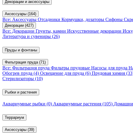
Декорации и аксессуары
Аксессуары
(164)
Все: Аксессуары
Отсадники
Кормушки, дозаторы
Сифоны
Скр
Декорации
(427)
Все: Декорации
Грунты, камни
Искусственные декорации
Иску
Литература и сувениры
(26)
Пруды и фонтаны
Фильтрация пруда
(71)
Все: Фильтрация пруда
Фильтры прудовые
Насосы для пруда
Н
Обогрев пруда
(4)
Освещение для пруда
(6)
Прудовая химия
(33
Стерилизаторы
(10)
Рыбки и растения
Аквариумные рыбки
(0)
Аквариумные растения
(105)
Домашни
Террариум
Аксессуары
(39)