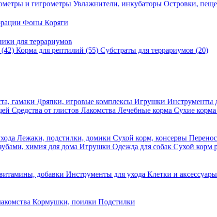
ометры и гигрометры
Увлажнители, инкубаторы
Островки, пещ
корации
Фоны
Коряги
ники для террариумов
в
(42)
Корма для рептилий
(55)
Субстраты для террариумов
(20)
та, гамаки
Дряпки, игровые комплексы
Игрушки
Инструменты 
ещей
Средства от глистов
Лакомства
Лечебные корма
Сухие корма
ухода
Лежаки, подстилки, домики
Сухой корм, консервы
Перено
 зубами, химия для дома
Игрушки
Одежда для собак
Сухой корм 
 витамины, добавки
Инструменты для ухода
Клетки и аксессуар
лакомства
Кормушки, поилки
Подстилки