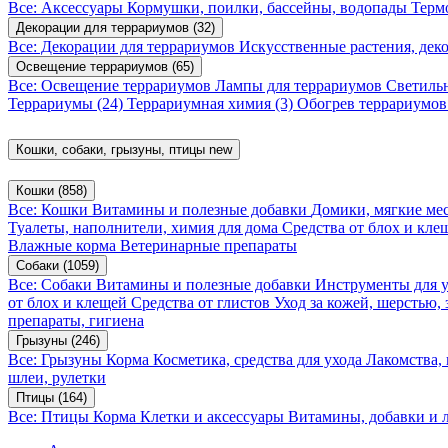
Все: Аксессуары
Кормушки, поилки, бассейны, водопады
Терм
Декорации для террариумов
(32)
Все: Декорации для террариумов
Искусственные растения, де
Освещение террариумов
(65)
Все: Освещение террариумов
Лампы для террариумов
Светиль
Террариумы
(24)
Террариумная химия
(3)
Обогрев террариумо
Кошки, собаки, грызуны, птицы
new
Кошки
(858)
Все: Кошки
Витамины и полезные добавки
Домики, мягкие мес
Туалеты, наполнители, химия для дома
Средства от блох и кл
Влажные корма
Ветеринарные препараты
Собаки
(1059)
Все: Собаки
Витамины и полезные добавки
Инструменты для 
от блох и клещей
Средства от глистов
Уход за кожей, шерстью,
препараты, гигиена
Грызуны
(246)
Все: Грызуны
Корма
Косметика, средства для ухода
Лакомства,
шлеи, рулетки
Птицы
(164)
Все: Птицы
Корма
Клетки и аксессуары
Витамины, добавки и 