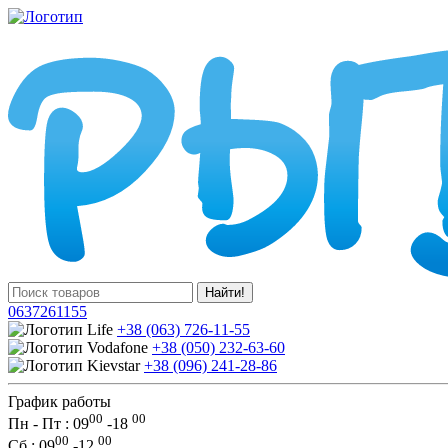
Найти!
0637261155
+38 (063) 726-11-55
+38 (050) 232-63-60
+38 (096) 241-28-86
График работы
00
00
Пн - Пт : 09
-
18
00
00
Сб
: 09
-
12