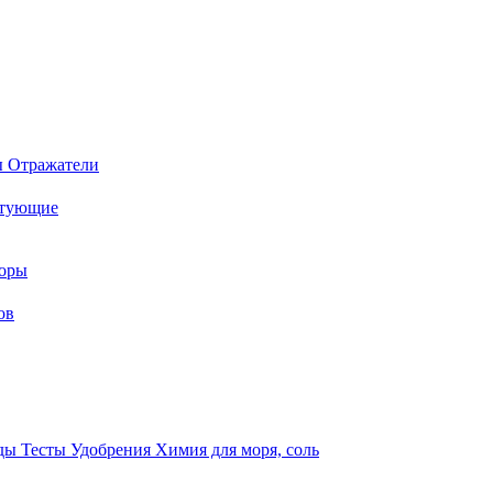
ы
Отражатели
ктующие
торы
ов
оды
Тесты
Удобрения
Химия для моря, соль