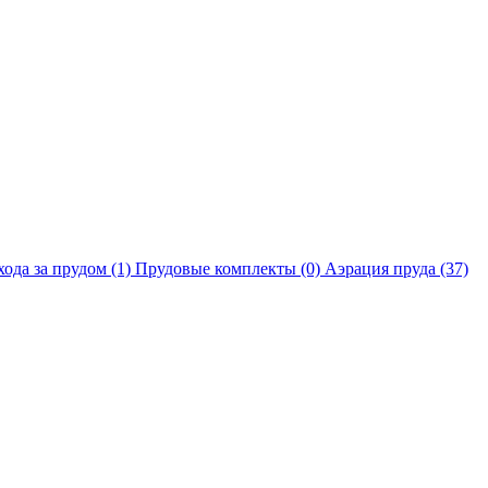
хода за прудом
(1)
Прудовые комплекты
(0)
Аэрация пруда
(37)