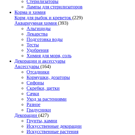
Стерилизаторы
Лампы для стерилизаторов
Корма и химия
Корм для рыбок и креветок
(229)
Аквариумная химия
(393)
Альгициды
Лекарства
Подготовка воды
Тесты
Удобрения
Химия для моря, соль
Декорации и аксессуары
Аксессуары
(164)
Отсадники
Кормушки, дозаторы
Сифоны
Скребки, щетки
Сачки
Уход за растениями
Разное
Градусники
Декорации
(427)
Грунты, камни
Искусственные декорации
Искусственные растения