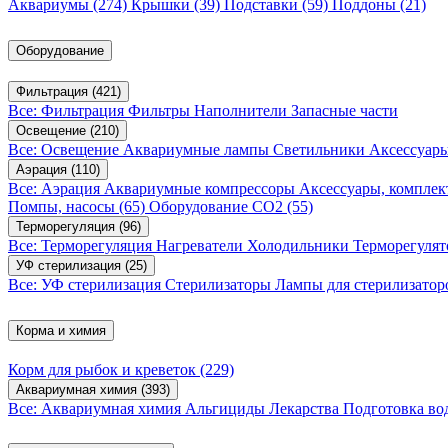
Аквариумы
(274)
Крышки
(39)
Подставки
(59)
Поддоны
(21)
Оборудование
Фильтрация
(421)
Все: Фильтрация
Фильтры
Наполнители
Запасные части
Освещение
(210)
Все: Освещение
Аквариумные лампы
Светильники
Аксессуар
Аэрация
(110)
Все: Аэрация
Аквариумные компрессоры
Аксессуары, компле
Помпы, насосы
(65)
Оборудование CO2
(55)
Терморегуляция
(96)
Все: Терморегуляция
Нагреватели
Холодильники
Терморегуля
УФ стерилизация
(25)
Все: УФ стерилизация
Стерилизаторы
Лампы для стерилизатор
Корма и химия
Корм для рыбок и креветок
(229)
Аквариумная химия
(393)
Все: Аквариумная химия
Альгициды
Лекарства
Подготовка в