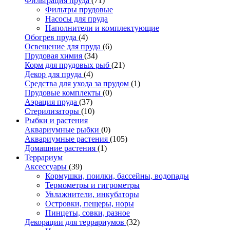
Фильтрация пруда
(71)
Фильтры прудовые
Насосы для пруда
Наполнители и комплектующие
Обогрев пруда
(4)
Освещение для пруда
(6)
Прудовая химия
(34)
Корм для прудовых рыб
(21)
Декор для пруда
(4)
Средства для ухода за прудом
(1)
Прудовые комплекты
(0)
Аэрация пруда
(37)
Стерилизаторы
(10)
Рыбки и растения
Аквариумные рыбки
(0)
Аквариумные растения
(105)
Домашние растения
(1)
Террариум
Аксессуары
(39)
Кормушки, поилки, бассейны, водопады
Термометры и гигрометры
Увлажнители, инкубаторы
Островки, пещеры, норы
Пинцеты, совки, разное
Декорации для террариумов
(32)