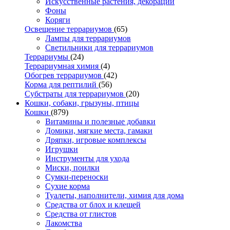
Искусственные растения, декорации
Фоны
Коряги
Освещение террариумов
(65)
Лампы для террариумов
Светильники для террариумов
Террариумы
(24)
Террариумная химия
(4)
Обогрев террариумов
(42)
Корма для рептилий
(56)
Субстраты для террариумов
(20)
Кошки, собаки, грызуны, птицы
Кошки
(879)
Витамины и полезные добавки
Домики, мягкие места, гамаки
Дряпки, игровые комплексы
Игрушки
Инструменты для ухода
Миски, поилки
Сумки-переноски
Сухие корма
Туалеты, наполнители, химия для дома
Средства от блох и клещей
Средства от глистов
Лакомства