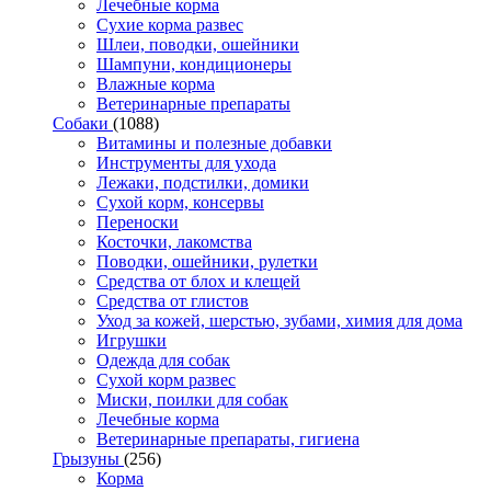
Лечебные корма
Сухие корма развес
Шлеи, поводки, ошейники
Шампуни, кондиционеры
Влажные корма
Ветеринарные препараты
Собаки
(1088)
Витамины и полезные добавки
Инструменты для ухода
Лежаки, подстилки, домики
Сухой корм, консервы
Переноски
Косточки, лакомства
Поводки, ошейники, рулетки
Средства от блох и клещей
Средства от глистов
Уход за кожей, шерстью, зубами, химия для дома
Игрушки
Одежда для собак
Сухой корм развес
Миски, поилки для собак
Лечебные корма
Ветеринарные препараты, гигиена
Грызуны
(256)
Корма