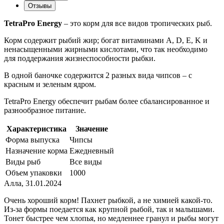
Отзывы
TetraPro Energy
– это корм для все видов тропических рыб.
Корм содержит рыбий жир; богат витаминами A, D, E, K и
ненасыщенными жирными кислотами, что так необходимо
для поддержания жизнеспособности рыбки.
В одной баночке содержится 2 разных вида чипсов – с
красным и зеленым ядром.
TetraPro Energy обеспечит рыбам более сбалансированное и
разнообразное питание.
Характеристика
Значение
Форма выпуска
Чипсы
Назначение корма
Ежедневный
Виды рыб
Все виды
Объем упаковки
1000
Алла
,
31.01.2024
Очень хороший корм! Пахнет рыбкой, а не химией какой-то.
Из-за формы поедается как крупной рыбой, так и малышами.
Тонет быстрее чем хлопья, но медленнее гранул и рыбы могут