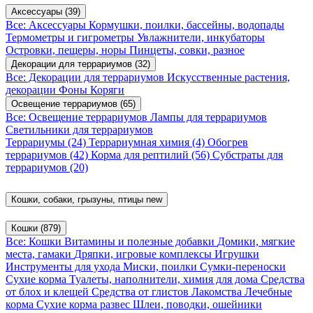
Аксессуары
(39)
Все: Аксессуары
Кормушки, поилки, бассейны, водопады
Термометры и гигрометры
Увлажнители, инкубаторы
Островки, пещеры, норы
Пинцеты, совки, разное
Декорации для террариумов
(32)
Все: Декорации для террариумов
Искусственные растения,
декорации
Фоны
Коряги
Освещение террариумов
(65)
Все: Освещение террариумов
Лампы для террариумов
Светильники для террариумов
Террариумы
(24)
Террариумная химия
(4)
Обогрев
террариумов
(42)
Корма для рептилий
(56)
Субстраты для
террариумов
(20)
Кошки, собаки, грызуны, птицы
new
Кошки
(879)
Все: Кошки
Витамины и полезные добавки
Домики, мягкие
места, гамаки
Дряпки, игровые комплексы
Игрушки
Инструменты для ухода
Миски, поилки
Сумки-переноски
Сухие корма
Туалеты, наполнители, химия для дома
Средства
от блох и клещей
Средства от глистов
Лакомства
Лечебные
корма
Сухие корма развес
Шлеи, поводки, ошейники