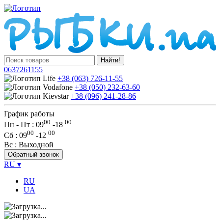
Найти!
0637261155
+38 (063) 726-11-55
+38 (050) 232-63-60
+38 (096) 241-28-86
График работы
00
00
Пн - Пт : 09
-
18
00
00
Сб
: 09
-
12
Вс
: Выходной
Обратный звонок
RU
▾
RU
UA