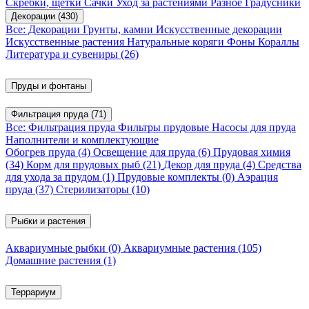
Скребки, щетки
Сачки
Уход за растениями
Разное
Градусники
Декорации
(430)
Все: Декорации
Грунты, камни
Искусственные декорации
Искусственные растения
Натуральные коряги
Фоны
Кораллы
Литература и сувениры
(26)
Пруды и фонтаны
Фильтрация пруда
(71)
Все: Фильтрация пруда
Фильтры прудовые
Насосы для пруда
Наполнители и комплектующие
Обогрев пруда
(4)
Освещение для пруда
(6)
Прудовая химия
(34)
Корм для прудовых рыб
(21)
Декор для пруда
(4)
Средства
для ухода за прудом
(1)
Прудовые комплекты
(0)
Аэрация
пруда
(37)
Стерилизаторы
(10)
Рыбки и растения
Аквариумные рыбки
(0)
Аквариумные растения
(105)
Домашние растения
(1)
Террариум