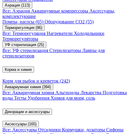
Аэрация
(113)
Все: Аэрация
Аквариумные компрессоры
Аксессуары,
комплектующие
Помпы, насосы
(65)
Оборудование CO2
(55)
Терморегуляция
(96)
Все: Терморегуляция
Нагреватели
Холодильники
Терморегуляторы
УФ стерилизация
(25)
Все: УФ стерилизация
Стерилизаторы
Лампы для
стерилизаторов
Корма и химия
Корм для рыбок и креветок
(242)
Аквариумная химия
(394)
Все: Аквариумная химия
Альгициды
Лекарства
Подготовка
воды
Тесты
Удобрения
Химия для моря, соль
Декорации и аксессуары
Аксессуары
(165)
Все: Аксессуары
Отсадники
Кормушки, дозаторы
Сифоны