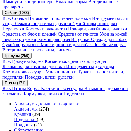
Шампуни, кондиционеры
Влажные корма
Ветеринарные
препараты
Собаки
(1088)
Все: Собаки
Витамины и полезные добавки
Инструменты для
ухода
Лежаки, подстилки, домики
Сухой корм, консервы
Переноски
Косточки, лакомства
Поводки, ошейники, рулетки
Средства от блох и клещей
Средства от глистов
Уход за кожей,
шерстью, зубами, химия для дома
Игрушки
Одежда для собак
Сухой корм развес
Миски, поилки для собак
Лечебные корма
Ветеринарные препараты, гигиена
Грызуны
(256)
Все: Грызуны
Корма
Косметика, средства для ухода
Лакомства, витамины, добавки
Инструменты для ухода
Клетки и аксессуары
Миски, поилки
Туалеты, наполнители,
подстилки
Поводки, шлеи, рулетки
Птицы
(171)
Все: Птицы
Корма
Клетки и аксессуары
Витамины, добавки и
лакомства
Кормушки, поилки
Подстилки
Аквариумы, крышки, подставки
Аквариумы
(274)
Крышки
(39)
Подставки
(59)
Поддоны
(21)
Оборудование