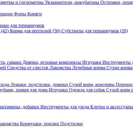
ометры и гигрометры
Увлажнители, инкубаторы
Островки, пещ
корации
Фоны
Коряги
ники для террариумов
в
(42)
Корма для рептилий
(56)
Субстраты для террариумов
(20)
та, гамаки
Дряпки, игровые комплексы
Игрушки
Инструменты 
ещей
Средства от глистов
Лакомства
Лечебные корма
Сухие корма
ухода
Лежаки, подстилки, домики
Сухой корм, консервы
Перено
 зубами, химия для дома
Игрушки
Одежда для собак
Сухой корм 
 витамины, добавки
Инструменты для ухода
Клетки и аксессуар
лакомства
Кормушки, поилки
Подстилки