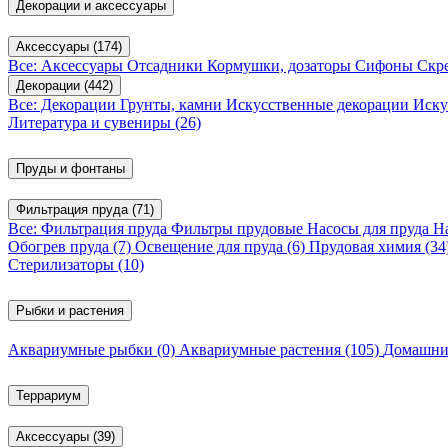
Декорации и аксессуары
Аксессуары
(174)
Все: Аксессуары
Отсадники
Кормушки, дозаторы
Сифоны
Скр
Декорации
(442)
Все: Декорации
Грунты, камни
Искусственные декорации
Иску
Литература и сувениры
(26)
Пруды и фонтаны
Фильтрация пруда
(71)
Все: Фильтрация пруда
Фильтры прудовые
Насосы для пруда
Н
Обогрев пруда
(7)
Освещение для пруда
(6)
Прудовая химия
(34
Стерилизаторы
(10)
Рыбки и растения
Аквариумные рыбки
(0)
Аквариумные растения
(105)
Домашни
Террариум
Аксессуары
(39)