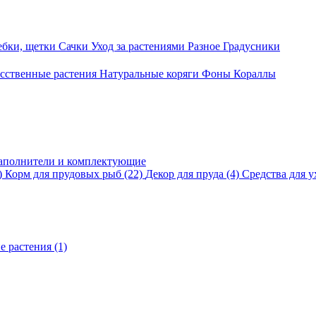
ебки, щетки
Сачки
Уход за растениями
Разное
Градусники
сственные растения
Натуральные коряги
Фоны
Кораллы
аполнители и комплектующие
)
Корм для прудовых рыб
(22)
Декор для пруда
(4)
Средства для у
е растения
(1)