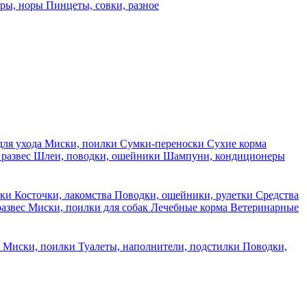
еры, норы
Пинцеты, совки, разное
для ухода
Миски, поилки
Сумки-переноски
Сухие корма
 развес
Шлеи, поводки, ошейники
Шампуни, кондиционеры
ски
Косточки, лакомства
Поводки, ошейники, рулетки
Средства
развес
Миски, поилки для собак
Лечебные корма
Ветеринарные
ы
Миски, поилки
Туалеты, наполнители, подстилки
Поводки,