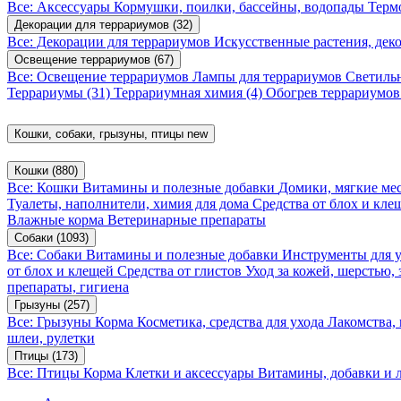
Все: Аксессуары
Кормушки, поилки, бассейны, водопады
Терм
Декорации для террариумов
(32)
Все: Декорации для террариумов
Искусственные растения, де
Освещение террариумов
(67)
Все: Освещение террариумов
Лампы для террариумов
Светиль
Террариумы
(31)
Террариумная химия
(4)
Обогрев террариумо
Кошки, собаки, грызуны, птицы
new
Кошки
(880)
Все: Кошки
Витамины и полезные добавки
Домики, мягкие мес
Туалеты, наполнители, химия для дома
Средства от блох и кл
Влажные корма
Ветеринарные препараты
Собаки
(1093)
Все: Собаки
Витамины и полезные добавки
Инструменты для 
от блох и клещей
Средства от глистов
Уход за кожей, шерстью,
препараты, гигиена
Грызуны
(257)
Все: Грызуны
Корма
Косметика, средства для ухода
Лакомства,
шлеи, рулетки
Птицы
(173)
Все: Птицы
Корма
Клетки и аксессуары
Витамины, добавки и 