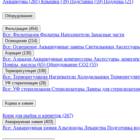
Аквариумы
(281)
Крышки
(39)
Подставки
(59)
Поддоны
(21)
Оборудование
Фильтрация
(454)
Все: Фильтрация
Фильтры
Наполнители
Запасные части
Освещение
(214)
Все: Освещение
Аквариумные лампы
Светильники
Аксессуар
Аэрация
(130)
Все: Аэрация
Аквариумные компрессоры
Аксессуары, компле
Помпы, насосы
(65)
Оборудование CO2
(55)
Терморегуляция
(106)
Все: Терморегуляция
Нагреватели
Холодильники
Терморегуля
УФ стерилизация
(28)
Все: УФ стерилизация
Стерилизаторы
Лампы для стерилизатор
Корма и химия
Корм для рыбок и креветок
(267)
Аквариумная химия
(403)
Все: Аквариумная химия
Альгициды
Лекарства
Подготовка в