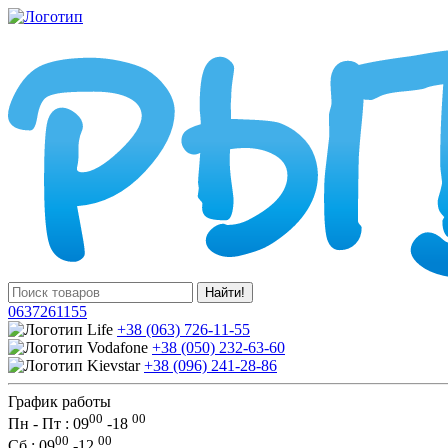
Найти!
0637261155
+38 (063) 726-11-55
+38 (050) 232-63-60
+38 (096) 241-28-86
График работы
00
00
Пн - Пт : 09
-
18
00
00
Сб
: 09
-
12