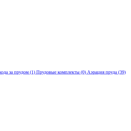
хода за прудом
(1)
Прудовые комплекты
(0)
Аэрация пруда
(39)