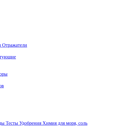
ы
Отражатели
ктующие
торы
ов
оды
Тесты
Удобрения
Химия для моря, соль