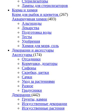
Стерилизаторы
Лампы для стерилизаторов
Корма и химия
Корм для рыбок и креветок
(267)
Аквариумная химия
(403)
Альгициды
Лекарства
Подготовка воды
Тесты
Удобрения
Химия для моря, соль
Декорации и аксессуары
Аксессуары
(174)
Отсадники
Кормушки, дозаторы
Сифоны
Скребки, щетки
Сачки
Уход за растениями
Разное
Градусники
Декорации
(442)
Грунты, камни
Искусственные декорации
Искусственные растения