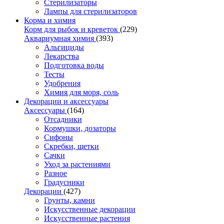
Стерилизаторы
Лампы для стерилизаторов
Корма и химия
Корм для рыбок и креветок
(229)
Аквариумная химия
(393)
Альгициды
Лекарства
Подготовка воды
Тесты
Удобрения
Химия для моря, соль
Декорации и аксессуары
Аксессуары
(164)
Отсадники
Кормушки, дозаторы
Сифоны
Скребки, щетки
Сачки
Уход за растениями
Разное
Градусники
Декорации
(427)
Грунты, камни
Искусственные декорации
Искусственные растения