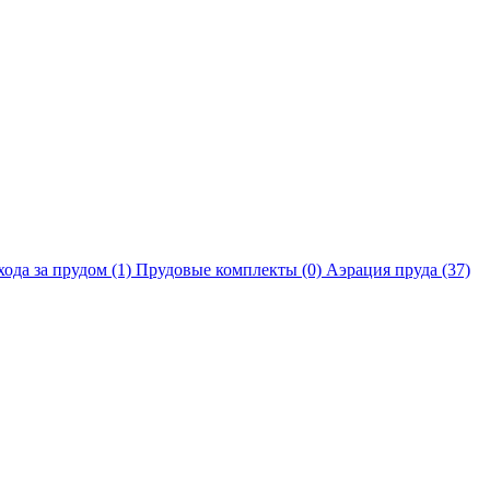
хода за прудом
(1)
Прудовые комплекты
(0)
Аэрация пруда
(37)