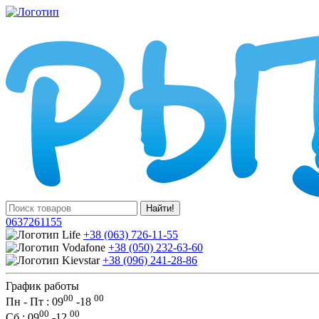
Найти!
0637261155
+38 (063) 726-11-55
+38 (050) 232-63-60
+38 (096) 241-28-86
График работы
00
00
Пн - Пт : 09
-
18
00
00
Сб
: 09
-
12