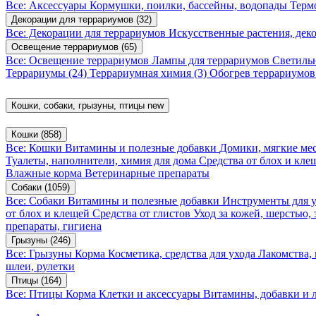
Все: Аксессуары
Кормушки, поилки, бассейны, водопады
Терм
Декорации для террариумов
(32)
Все: Декорации для террариумов
Искусственные растения, де
Освещение террариумов
(65)
Все: Освещение террариумов
Лампы для террариумов
Светиль
Террариумы
(24)
Террариумная химия
(3)
Обогрев террариумо
Кошки, собаки, грызуны, птицы
new
Кошки
(858)
Все: Кошки
Витамины и полезные добавки
Домики, мягкие мес
Туалеты, наполнители, химия для дома
Средства от блох и кл
Влажные корма
Ветеринарные препараты
Собаки
(1059)
Все: Собаки
Витамины и полезные добавки
Инструменты для 
от блох и клещей
Средства от глистов
Уход за кожей, шерстью,
препараты, гигиена
Грызуны
(246)
Все: Грызуны
Корма
Косметика, средства для ухода
Лакомства,
шлеи, рулетки
Птицы
(164)
Все: Птицы
Корма
Клетки и аксессуары
Витамины, добавки и 