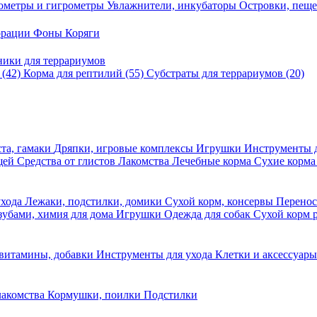
ометры и гигрометры
Увлажнители, инкубаторы
Островки, пещ
корации
Фоны
Коряги
ники для террариумов
в
(42)
Корма для рептилий
(55)
Субстраты для террариумов
(20)
та, гамаки
Дряпки, игровые комплексы
Игрушки
Инструменты 
ещей
Средства от глистов
Лакомства
Лечебные корма
Сухие корма
ухода
Лежаки, подстилки, домики
Сухой корм, консервы
Перено
 зубами, химия для дома
Игрушки
Одежда для собак
Сухой корм 
 витамины, добавки
Инструменты для ухода
Клетки и аксессуар
лакомства
Кормушки, поилки
Подстилки