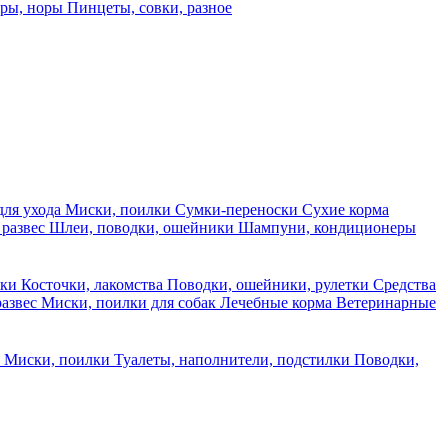
еры, норы
Пинцеты, совки, разное
для ухода
Миски, поилки
Сумки-переноски
Сухие корма
 развес
Шлеи, поводки, ошейники
Шампуни, кондиционеры
ски
Косточки, лакомства
Поводки, ошейники, рулетки
Средства
развес
Миски, поилки для собак
Лечебные корма
Ветеринарные
ы
Миски, поилки
Туалеты, наполнители, подстилки
Поводки,