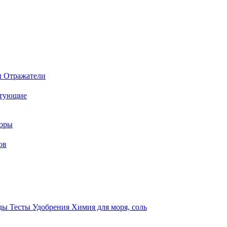
ы
Отражатели
ктующие
торы
ов
оды
Тесты
Удобрения
Химия для моря, соль