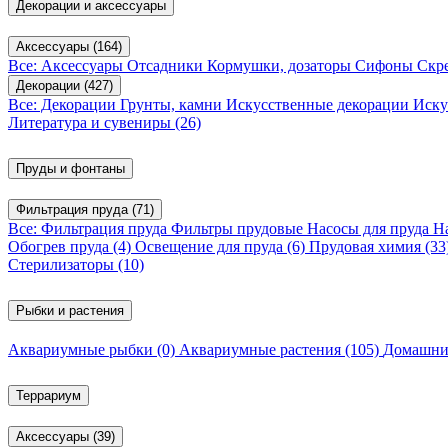
Декорации и аксессуары
Аксессуары
(164)
Все: Аксессуары
Отсадники
Кормушки, дозаторы
Сифоны
Скр
Декорации
(427)
Все: Декорации
Грунты, камни
Искусственные декорации
Иску
Литература и сувениры
(26)
Пруды и фонтаны
Фильтрация пруда
(71)
Все: Фильтрация пруда
Фильтры прудовые
Насосы для пруда
Н
Обогрев пруда
(4)
Освещение для пруда
(6)
Прудовая химия
(33
Стерилизаторы
(10)
Рыбки и растения
Аквариумные рыбки
(0)
Аквариумные растения
(105)
Домашни
Террариум
Аксессуары
(39)