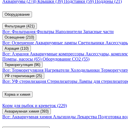
Аквариумы
(274)
Крышки
(39)
Подставки
(59)
Поддоны
(21)
Оборудование
Фильтрация
(421)
Все: Фильтрация
Фильтры
Наполнители
Запасные части
Освещение
(210)
Все: Освещение
Аквариумные лампы
Светильники
Аксессуар
Аэрация
(110)
Все: Аэрация
Аквариумные компрессоры
Аксессуары, компле
Помпы, насосы
(65)
Оборудование CO2
(55)
Терморегуляция
(96)
Все: Терморегуляция
Нагреватели
Холодильники
Терморегуля
УФ стерилизация
(25)
Все: УФ стерилизация
Стерилизаторы
Лампы для стерилизатор
Корма и химия
Корм для рыбок и креветок
(229)
Аквариумная химия
(393)
Все: Аквариумная химия
Альгициды
Лекарства
Подготовка в