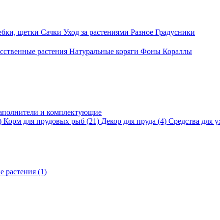
ебки, щетки
Сачки
Уход за растениями
Разное
Градусники
сственные растения
Натуральные коряги
Фоны
Кораллы
аполнители и комплектующие
)
Корм для прудовых рыб
(21)
Декор для пруда
(4)
Средства для у
е растения
(1)