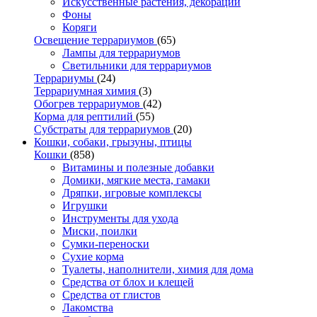
Искусственные растения, декорации
Фоны
Коряги
Освещение террариумов
(65)
Лампы для террариумов
Светильники для террариумов
Террариумы
(24)
Террариумная химия
(3)
Обогрев террариумов
(42)
Корма для рептилий
(55)
Субстраты для террариумов
(20)
Кошки, собаки, грызуны, птицы
Кошки
(858)
Витамины и полезные добавки
Домики, мягкие места, гамаки
Дряпки, игровые комплексы
Игрушки
Инструменты для ухода
Миски, поилки
Сумки-переноски
Сухие корма
Туалеты, наполнители, химия для дома
Средства от блох и клещей
Средства от глистов
Лакомства