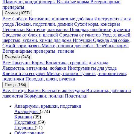
Шампуни, кондиционеры
Влажные корма
Ветеринарные
препараты
Собаки
(1057)
Все: Собаки
Витамины и полезные добавки
Инструменты для
ухода
Лежаки, подстилки, домики
Сухой корм, консервы
Переноски
Косточки, лакомства
Поводки, ошейники, рулетки
Средства от блох и клещей
Средства от глистов
Уход за кожей,
шерстью, зубами, химия для дома
Игрушки
Одежда для собак
Сухой корм развес
Миски, поилки для собак
Лечебные корма
Ветеринарные препараты, гигиена
Грызуны
(246)
Все: Грызуны
Корма
Косметика, средства для ухода
Лакомства, витамины, добавки
Инструменты для ухода
Клетки и аксессуары
Миски, поилки
Туалеты, наполнители,
подстилки
Поводки, шлеи, рулетки
Птицы
(164)
Все: Птицы
Корма
Клетки и аксессуары
Витамины, добавки и
лакомства
Кормушки, поилки
Подстилки
Аквариумы, крышки, подставки
Аквариумы
(274)
Крышки
(39)
Подставки
(59)
Поддоны
(21)
Оборудование