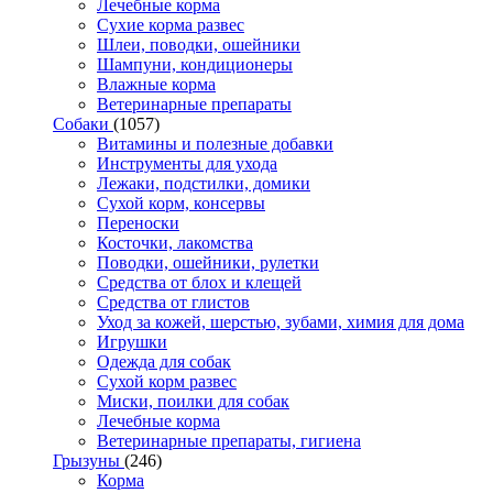
Лечебные корма
Сухие корма развес
Шлеи, поводки, ошейники
Шампуни, кондиционеры
Влажные корма
Ветеринарные препараты
Собаки
(1057)
Витамины и полезные добавки
Инструменты для ухода
Лежаки, подстилки, домики
Сухой корм, консервы
Переноски
Косточки, лакомства
Поводки, ошейники, рулетки
Средства от блох и клещей
Средства от глистов
Уход за кожей, шерстью, зубами, химия для дома
Игрушки
Одежда для собак
Сухой корм развес
Миски, поилки для собак
Лечебные корма
Ветеринарные препараты, гигиена
Грызуны
(246)
Корма