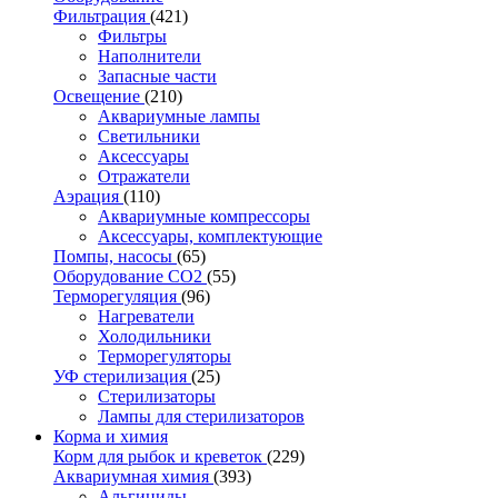
Фильтрация
(421)
Фильтры
Наполнители
Запасные части
Освещение
(210)
Аквариумные лампы
Светильники
Аксессуары
Отражатели
Аэрация
(110)
Аквариумные компрессоры
Аксессуары, комплектующие
Помпы, насосы
(65)
Оборудование CO2
(55)
Терморегуляция
(96)
Нагреватели
Холодильники
Терморегуляторы
УФ стерилизация
(25)
Стерилизаторы
Лампы для стерилизаторов
Корма и химия
Корм для рыбок и креветок
(229)
Аквариумная химия
(393)
Альгициды