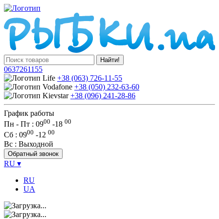
Найти!
0637261155
+38 (063) 726-11-55
+38 (050) 232-63-60
+38 (096) 241-28-86
График работы
00
00
Пн - Пт : 09
-
18
00
00
Сб
: 09
-
12
Вс
: Выходной
Обратный звонок
RU
▾
RU
UA