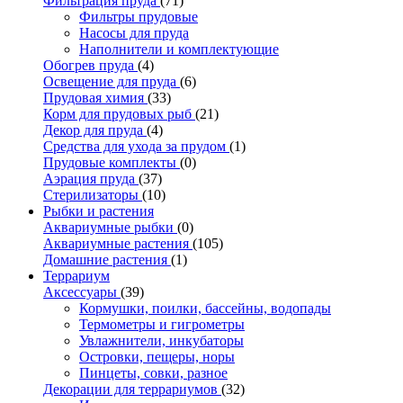
Фильтрация пруда
(71)
Фильтры прудовые
Насосы для пруда
Наполнители и комплектующие
Обогрев пруда
(4)
Освещение для пруда
(6)
Прудовая химия
(33)
Корм для прудовых рыб
(21)
Декор для пруда
(4)
Средства для ухода за прудом
(1)
Прудовые комплекты
(0)
Аэрация пруда
(37)
Стерилизаторы
(10)
Рыбки и растения
Аквариумные рыбки
(0)
Аквариумные растения
(105)
Домашние растения
(1)
Террариум
Аксессуары
(39)
Кормушки, поилки, бассейны, водопады
Термометры и гигрометры
Увлажнители, инкубаторы
Островки, пещеры, норы
Пинцеты, совки, разное
Декорации для террариумов
(32)