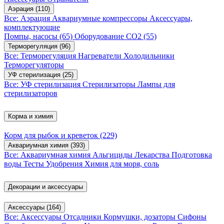
Аэрация
(110)
Все: Аэрация
Аквариумные компрессоры
Аксессуары,
комплектующие
Помпы, насосы
(65)
Оборудование CO2
(55)
Терморегуляция
(96)
Все: Терморегуляция
Нагреватели
Холодильники
Терморегуляторы
УФ стерилизация
(25)
Все: УФ стерилизация
Стерилизаторы
Лампы для
стерилизаторов
Корма и химия
Корм для рыбок и креветок
(229)
Аквариумная химия
(393)
Все: Аквариумная химия
Альгициды
Лекарства
Подготовка
воды
Тесты
Удобрения
Химия для моря, соль
Декорации и аксессуары
Аксессуары
(164)
Все: Аксессуары
Отсадники
Кормушки, дозаторы
Сифоны