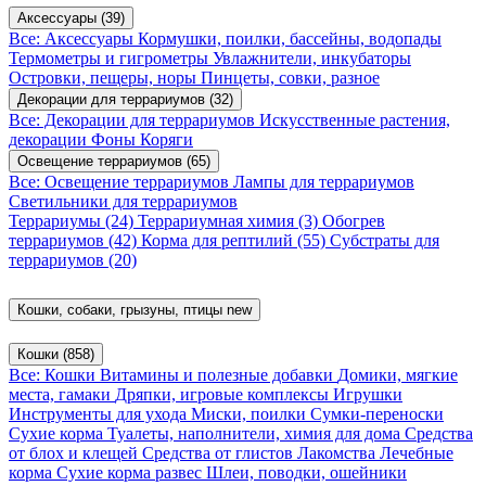
Аксессуары
(39)
Все: Аксессуары
Кормушки, поилки, бассейны, водопады
Термометры и гигрометры
Увлажнители, инкубаторы
Островки, пещеры, норы
Пинцеты, совки, разное
Декорации для террариумов
(32)
Все: Декорации для террариумов
Искусственные растения,
декорации
Фоны
Коряги
Освещение террариумов
(65)
Все: Освещение террариумов
Лампы для террариумов
Светильники для террариумов
Террариумы
(24)
Террариумная химия
(3)
Обогрев
террариумов
(42)
Корма для рептилий
(55)
Субстраты для
террариумов
(20)
Кошки, собаки, грызуны, птицы
new
Кошки
(858)
Все: Кошки
Витамины и полезные добавки
Домики, мягкие
места, гамаки
Дряпки, игровые комплексы
Игрушки
Инструменты для ухода
Миски, поилки
Сумки-переноски
Сухие корма
Туалеты, наполнители, химия для дома
Средства
от блох и клещей
Средства от глистов
Лакомства
Лечебные
корма
Сухие корма развес
Шлеи, поводки, ошейники