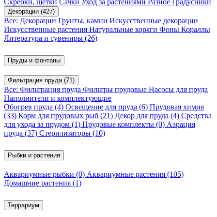
Скребки, щетки
Сачки
Уход за растениями
Разное
Градусники
Декорации
(427)
Все: Декорации
Грунты, камни
Искусственные декорации
Искусственные растения
Натуральные коряги
Фоны
Кораллы
Литература и сувениры
(26)
Пруды и фонтаны
Фильтрация пруда
(71)
Все: Фильтрация пруда
Фильтры прудовые
Насосы для пруда
Наполнители и комплектующие
Обогрев пруда
(4)
Освещение для пруда
(6)
Прудовая химия
(33)
Корм для прудовых рыб
(21)
Декор для пруда
(4)
Средства
для ухода за прудом
(1)
Прудовые комплекты
(0)
Аэрация
пруда
(37)
Стерилизаторы
(10)
Рыбки и растения
Аквариумные рыбки
(0)
Аквариумные растения
(105)
Домашние растения
(1)
Террариум