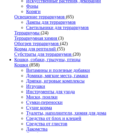
Искусственные растения, декорации
Фоны
Коряги
Освещение террариумов
(65)
Лампы для террариумов
Светильники для террариумов
Террариумы
(24)
Террариумная химия
(3)
Обогрев террариумов
(42)
Корма для рептилий
(55)
Субстраты для террариумов
(20)
Кошки, собаки, грызуны, птицы
Кошки
(858)
Витамины и полезные добавки
Домики, мягкие места, гамаки
Дряпки, игровые комплексы
Игрушки
Инструменты для ухода
Миски, поилки
Сумки-переноски
Сухие корма
Туалеты, наполнители, химия для дома
Средства от блох и клещей
Средства от глистов
Лакомства