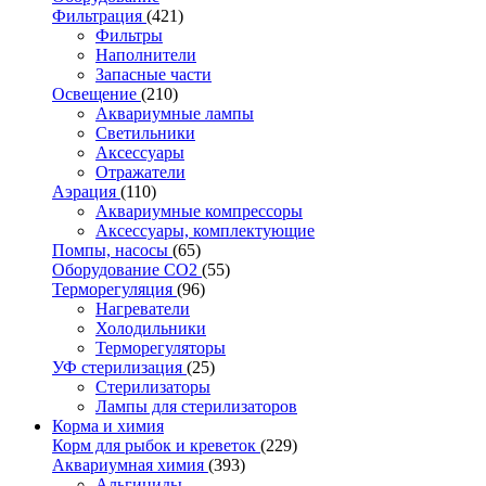
Фильтрация
(421)
Фильтры
Наполнители
Запасные части
Освещение
(210)
Аквариумные лампы
Светильники
Аксессуары
Отражатели
Аэрация
(110)
Аквариумные компрессоры
Аксессуары, комплектующие
Помпы, насосы
(65)
Оборудование CO2
(55)
Терморегуляция
(96)
Нагреватели
Холодильники
Терморегуляторы
УФ стерилизация
(25)
Стерилизаторы
Лампы для стерилизаторов
Корма и химия
Корм для рыбок и креветок
(229)
Аквариумная химия
(393)
Альгициды