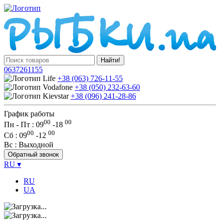
Найти!
0637261155
+38 (063) 726-11-55
+38 (050) 232-63-60
+38 (096) 241-28-86
График работы
00
00
Пн - Пт : 09
-
18
00
00
Сб
: 09
-
12
Вс
: Выходной
Обратный звонок
RU
▾
RU
UA