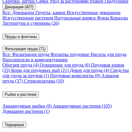
Скребки, щетки
Сачки
Уход за растениями
Разное
Градусники
Декорации
(427)
Все: Декорации
Грунты, камни
Искусственные декорации
Искусственные растения
Натуральные коряги
Фоны
Кораллы
Литература и сувениры
(26)
Пруды и фонтаны
Фильтрация пруда
(71)
Все: Фильтрация пруда
Фильтры прудовые
Насосы для пруда
Наполнители и комплектующие
Обогрев пруда
(4)
Освещение для пруда
(6)
Прудовая химия
(33)
Корм для прудовых рыб
(21)
Декор для пруда
(4)
Средства
для ухода за прудом
(1)
Прудовые комплекты
(0)
Аэрация
пруда
(37)
Стерилизаторы
(10)
Рыбки и растения
Аквариумные рыбки
(0)
Аквариумные растения
(105)
Домашние растения
(1)
Террариум