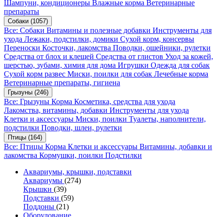
Шампуни, кондиционеры
Влажные корма
Ветеринарные
препараты
Собаки
(1057)
Все: Собаки
Витамины и полезные добавки
Инструменты для
ухода
Лежаки, подстилки, домики
Сухой корм, консервы
Переноски
Косточки, лакомства
Поводки, ошейники, рулетки
Средства от блох и клещей
Средства от глистов
Уход за кожей,
шерстью, зубами, химия для дома
Игрушки
Одежда для собак
Сухой корм развес
Миски, поилки для собак
Лечебные корма
Ветеринарные препараты, гигиена
Грызуны
(246)
Все: Грызуны
Корма
Косметика, средства для ухода
Лакомства, витамины, добавки
Инструменты для ухода
Клетки и аксессуары
Миски, поилки
Туалеты, наполнители,
подстилки
Поводки, шлеи, рулетки
Птицы
(164)
Все: Птицы
Корма
Клетки и аксессуары
Витамины, добавки и
лакомства
Кормушки, поилки
Подстилки
Аквариумы, крышки, подставки
Аквариумы
(274)
Крышки
(39)
Подставки
(59)
Поддоны
(21)
Оборудование