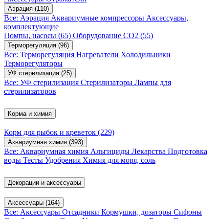
Аэрация
(110)
Все: Аэрация
Аквариумные компрессоры
Аксессуары,
комплектующие
Помпы, насосы
(65)
Оборудование CO2
(55)
Терморегуляция
(96)
Все: Терморегуляция
Нагреватели
Холодильники
Терморегуляторы
УФ стерилизация
(25)
Все: УФ стерилизация
Стерилизаторы
Лампы для
стерилизаторов
Корма и химия
Корм для рыбок и креветок
(229)
Аквариумная химия
(393)
Все: Аквариумная химия
Альгициды
Лекарства
Подготовка
воды
Тесты
Удобрения
Химия для моря, соль
Декорации и аксессуары
Аксессуары
(164)
Все: Аксессуары
Отсадники
Кормушки, дозаторы
Сифоны