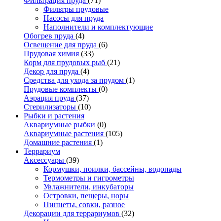
Фильтрация пруда
(71)
Фильтры прудовые
Насосы для пруда
Наполнители и комплектующие
Обогрев пруда
(4)
Освещение для пруда
(6)
Прудовая химия
(33)
Корм для прудовых рыб
(21)
Декор для пруда
(4)
Средства для ухода за прудом
(1)
Прудовые комплекты
(0)
Аэрация пруда
(37)
Стерилизаторы
(10)
Рыбки и растения
Аквариумные рыбки
(0)
Аквариумные растения
(105)
Домашние растения
(1)
Террариум
Аксессуары
(39)
Кормушки, поилки, бассейны, водопады
Термометры и гигрометры
Увлажнители, инкубаторы
Островки, пещеры, норы
Пинцеты, совки, разное
Декорации для террариумов
(32)