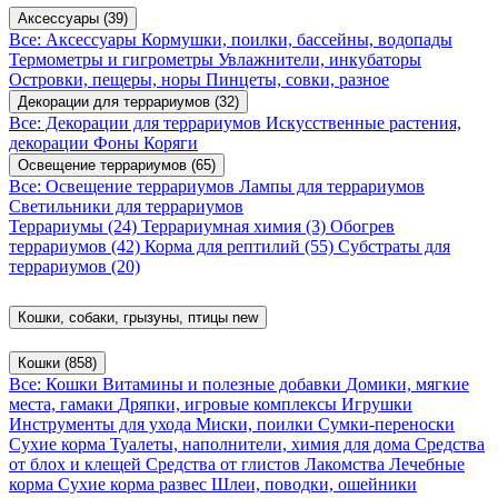
Аксессуары
(39)
Все: Аксессуары
Кормушки, поилки, бассейны, водопады
Термометры и гигрометры
Увлажнители, инкубаторы
Островки, пещеры, норы
Пинцеты, совки, разное
Декорации для террариумов
(32)
Все: Декорации для террариумов
Искусственные растения,
декорации
Фоны
Коряги
Освещение террариумов
(65)
Все: Освещение террариумов
Лампы для террариумов
Светильники для террариумов
Террариумы
(24)
Террариумная химия
(3)
Обогрев
террариумов
(42)
Корма для рептилий
(55)
Субстраты для
террариумов
(20)
Кошки, собаки, грызуны, птицы
new
Кошки
(858)
Все: Кошки
Витамины и полезные добавки
Домики, мягкие
места, гамаки
Дряпки, игровые комплексы
Игрушки
Инструменты для ухода
Миски, поилки
Сумки-переноски
Сухие корма
Туалеты, наполнители, химия для дома
Средства
от блох и клещей
Средства от глистов
Лакомства
Лечебные
корма
Сухие корма развес
Шлеи, поводки, ошейники