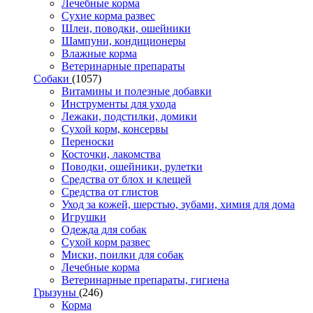
Лечебные корма
Сухие корма развес
Шлеи, поводки, ошейники
Шампуни, кондиционеры
Влажные корма
Ветеринарные препараты
Собаки
(1057)
Витамины и полезные добавки
Инструменты для ухода
Лежаки, подстилки, домики
Сухой корм, консервы
Переноски
Косточки, лакомства
Поводки, ошейники, рулетки
Средства от блох и клещей
Средства от глистов
Уход за кожей, шерстью, зубами, химия для дома
Игрушки
Одежда для собак
Сухой корм развес
Миски, поилки для собак
Лечебные корма
Ветеринарные препараты, гигиена
Грызуны
(246)
Корма