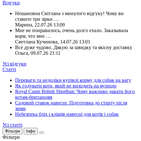
Відгуки
Нешановна Світлана з минулого відгуку! Чому ви
ставите три зірки
…
Марина
,
22.07.26 13:09
Мне не понравилось, очень долго ехало. Заказывала
корм, что мне
…
Светлана Кучинова
,
14.07.26 13:01
Все дуже чудово. Дякую за швидку та якісну доставку
Ольга
,
09.07.26 21:11
Усі відгуки
Статті
Переваги та недоліки купівлі корму для собак на вагу
Як годувати кота, який не виходить на вулицю
Royal Canin British Shorthair. Чому важливо давати його
котам-британцям
Садовий ставок навесні. Підготовка до старту після
зими
Небезпека бліх і кліщів навесні для котів і собак
Усі статті
Фільтри
Інфо
Фільтри