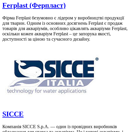
Ferplast (Ферпласт)
Фірма Ferplast безумовно є лідером у виробництві продукції
для тварин. Одним із основних досягнень Ferplast є продаж
товарів для акваріумів, особливо цікавлять акваріуми Ferplast,
оскільки кожен акваріум Ferplast – це запорука якості,
доступності за ціною та сучасного дизайну.
SICCE
Компанія SICCE S.p.A. — один із провідних виробників
обладнання для ставка та акваріума. Це і готові акваріуми, і