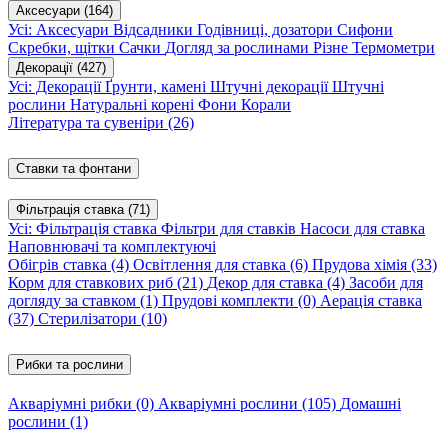
Аксесуари
(164)
Усі: Аксесуари
Відсадники
Годівниці, дозатори
Сифони
Скребки, щітки
Сачки
Догляд за рослинами
Різне
Термометри
Декорації
(427)
Усі: Декорації
Ґрунти, камені
Штучні декорації
Штучні
рослини
Натуральні корені
Фони
Корали
Література та сувеніри
(26)
Ставки та фонтани
Фільтрація ставка
(71)
Усі: Фільтрація ставка
Фільтри для ставків
Насоси для ставка
Наповнювачі та комплектуючі
Обігрів ставка
(4)
Освітлення для ставка
(6)
Прудова хімія
(33)
Корм для ставкових риб
(21)
Декор для ставка
(4)
Засоби для
догляду за ставком
(1)
Прудові комплекти
(0)
Аерація ставка
(37)
Стерилізатори
(10)
Рибки та рослини
Акваріумні рибки
(0)
Акваріумні рослини
(105)
Домашні
рослини
(1)