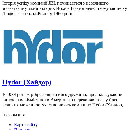
Історія успіху компанії JBL починається з невеликого
зоомагазину, який відкрив Йохим Боме в невеликому містечку
Людвігсгафен-на-Рейні у 1960 році.
Hydor (Хайдор)
У 1984 році м-р Брезолін та його дружина, проаналізувавши
ринок акваріумістики в Америці та переконавшись у його
великих можливостях, створюють компанію Hydor (Хайдор).
Інформація
Карта сайту
Про нас