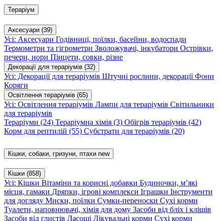
Тераріум
Аксесуари
(39)
Усі: Аксесуари
Годівниці, поїлки, басейни, водоспади
Термометри та гігрометри
Зволожувачі, інкубатори
Острівки,
печери, нори
Пінцети, совки, різне
Декорації для тераріумів
(32)
Усі: Декорації для тераріумів
Штучні рослини, декорації
Фони
Коряги
Освітлення тераріумів
(65)
Усі: Освітлення тераріумів
Лампи для тераріумів
Світильники
для тераріумів
Тераріуми
(24)
Тераріумна хімія
(3)
Обігрів тераріумів
(42)
Корм для рептилій
(55)
Субстрати для тераріумів
(20)
Кішки, собаки, гризуни, птахи
new
Кішки
(858)
Усі: Кішки
Вітаміни та корисні добавки
Будиночки, м’які
місця, гамаки
Дряпки, ігрові комплекси
Іграшки
Інструменти
для догляду
Миски, поїлки
Сумки-переноски
Сухі корми
Туалети, наповнювачі, хімія для дому
Засоби від бліх і кліщів
Засоби від глистів
Ласощі
Лікувальні корми
Сухі корми