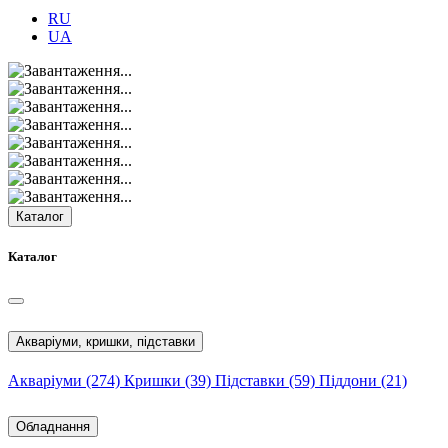
RU
UA
Каталог
Каталог
Акваріуми, кришки, підставки
Акваріуми
(274)
Кришки
(39)
Підставки
(59)
Піддони
(21)
Обладнання