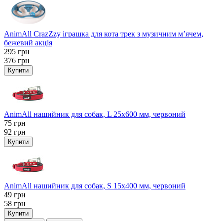
AnimAll CrazZzy іграшка для кота трек з музичним м’ячем,
бежевий акція
295
грн
376
грн
Купити
AnimAll нашийник для собак, L 25x600 мм, червоний
75
грн
92
грн
Купити
AnimAll нашийник для собак, S 15х400 мм, червоний
49
грн
58
грн
Купити