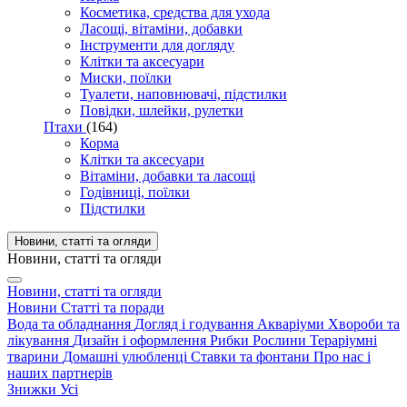
Косметика, средства для ухода
Ласощі, вітаміни, добавки
Інструменти для догляду
Клітки та аксесуари
Миски, поїлки
Туалети, наповнювачі, підстилки
Повідки, шлейки, рулетки
Птахи
(164)
Корма
Клітки та аксесуари
Вітаміни, добавки та ласощі
Годівниці, поїлки
Підстилки
Новини, статті та огляди
Новини, статті та огляди
Новини, статті та огляди
Новини
Статті та поради
Вода та обладнання
Догляд і годування
Акваріуми
Хвороби та
лікування
Дизайн і оформлення
Рибки
Рослини
Тераріумні
тварини
Домашні улюбленці
Ставки та фонтани
Про нас і
наших партнерів
Знижки
Усі