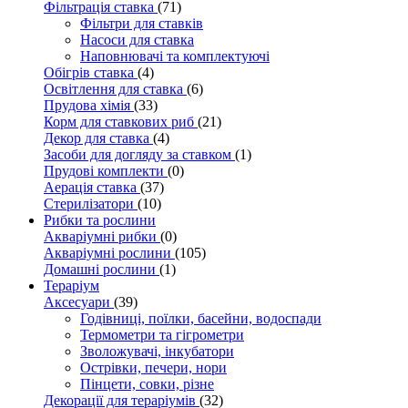
Фільтрація ставка
(71)
Фільтри для ставків
Насоси для ставка
Наповнювачі та комплектуючі
Обігрів ставка
(4)
Освітлення для ставка
(6)
Прудова хімія
(33)
Корм для ставкових риб
(21)
Декор для ставка
(4)
Засоби для догляду за ставком
(1)
Прудові комплекти
(0)
Аерація ставка
(37)
Стерилізатори
(10)
Рибки та рослини
Акваріумні рибки
(0)
Акваріумні рослини
(105)
Домашні рослини
(1)
Тераріум
Аксесуари
(39)
Годівниці, поїлки, басейни, водоспади
Термометри та гігрометри
Зволожувачі, інкубатори
Острівки, печери, нори
Пінцети, совки, різне
Декорації для тераріумів
(32)