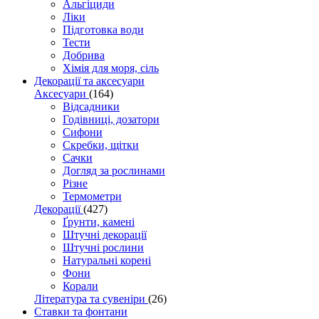
Альгіциди
Ліки
Підготовка води
Тести
Добрива
Хімія для моря, сіль
Декорації та аксесуари
Аксесуари
(164)
Відсадники
Годівниці, дозатори
Сифони
Скребки, щітки
Сачки
Догляд за рослинами
Різне
Термометри
Декорації
(427)
Ґрунти, камені
Штучні декорації
Штучні рослини
Натуральні корені
Фони
Корали
Література та сувеніри
(26)
Ставки та фонтани