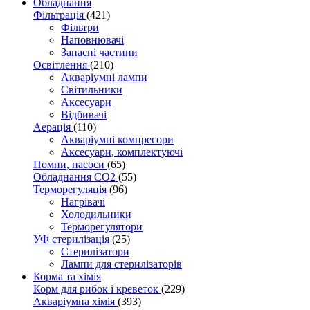
Обладнання
Фільтрація
(421)
Фільтри
Наповнювачі
Запасні частини
Освітлення
(210)
Акваріумні лампи
Світильники
Аксесуари
Відбивачі
Аерація
(110)
Акваріумні компресори
Аксесуари, комплектуючі
Помпи, насоси
(65)
Обладнання CO2
(55)
Терморегуляція
(96)
Нагрівачі
Холодильники
Терморегулятори
УФ стерилізація
(25)
Стерилізатори
Лампи для стерилізаторів
Корма та хімія
Корм для рибок і креветок
(229)
Акваріумна хімія
(393)