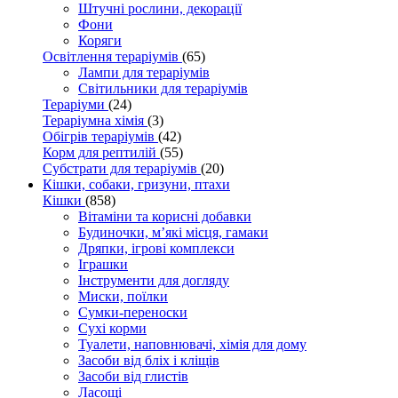
Штучні рослини, декорації
Фони
Коряги
Освітлення тераріумів
(65)
Лампи для тераріумів
Світильники для тераріумів
Тераріуми
(24)
Тераріумна хімія
(3)
Обігрів тераріумів
(42)
Корм для рептилій
(55)
Субстрати для тераріумів
(20)
Кішки, собаки, гризуни, птахи
Кішки
(858)
Вітаміни та корисні добавки
Будиночки, м’які місця, гамаки
Дряпки, ігрові комплекси
Іграшки
Інструменти для догляду
Миски, поїлки
Сумки-переноски
Сухі корми
Туалети, наповнювачі, хімія для дому
Засоби від бліх і кліщів
Засоби від глистів
Ласощі