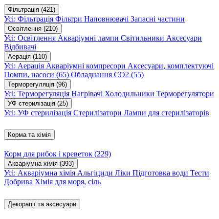
Фільтрація
(421)
Усі: Фільтрація
Фільтри
Наповнювачі
Запасні частини
Освітлення
(210)
Усі: Освітлення
Акваріумні лампи
Світильники
Аксесуари
Відбивачі
Аерація
(110)
Усі: Аерація
Акваріумні компресори
Аксесуари, комплектуючі
Помпи, насоси
(65)
Обладнання CO2
(55)
Терморегуляція
(96)
Усі: Терморегуляція
Нагрівачі
Холодильники
Терморегулятори
УФ стерилізація
(25)
Усі: УФ стерилізація
Стерилізатори
Лампи для стерилізаторів
Корма та хімія
Корм для рибок і креветок
(229)
Акваріумна хімія
(393)
Усі: Акваріумна хімія
Альгіциди
Ліки
Підготовка води
Тести
Добрива
Хімія для моря, сіль
Декорації та аксесуари