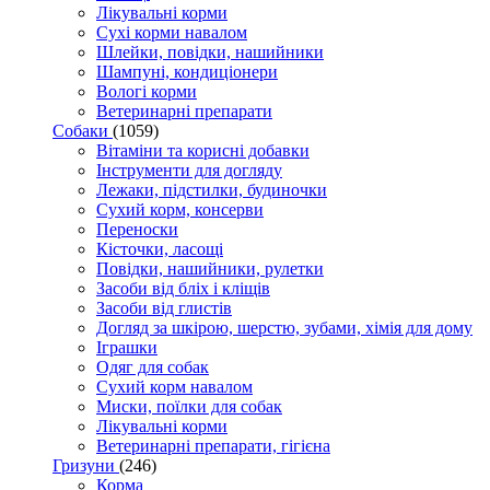
Лікувальні корми
Сухі корми навалом
Шлейки, повідки, нашийники
Шампуні, кондиціонери
Вологі корми
Ветеринарні препарати
Собаки
(1059)
Вітаміни та корисні добавки
Інструменти для догляду
Лежаки, підстилки, будиночки
Сухий корм, консерви
Переноски
Кісточки, ласощі
Повідки, нашийники, рулетки
Засоби від бліх і кліщів
Засоби від глистів
Догляд за шкірою, шерстю, зубами, хімія для дому
Іграшки
Одяг для собак
Сухий корм навалом
Миски, поїлки для собак
Лікувальні корми
Ветеринарні препарати, гігієна
Гризуни
(246)
Корма