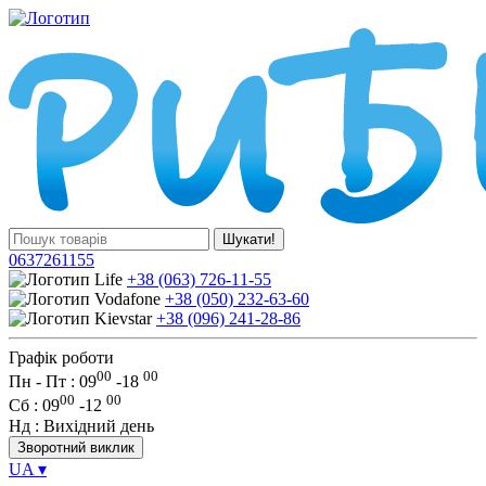
Шукати!
0637261155
+38 (063) 726-11-55
+38 (050) 232-63-60
+38 (096) 241-28-86
Графік роботи
00
00
Пн - Пт : 09
-
18
00
00
Сб
: 09
-
12
Нд
: Вихідний день
Зворотний виклик
UA
▾