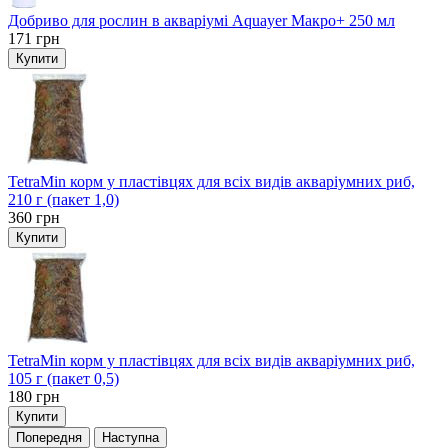
Добриво для рослин в акваріумі Aquayer Макро+ 250 мл
171
грн
Купити
TetraMin корм у пластівцях для всіх видів акваріумних риб,
210 г (пакет 1,0)
360
грн
Купити
TetraMin корм у пластівцях для всіх видів акваріумних риб,
105 г (пакет 0,5)
180
грн
Купити
Попередня
Наступна