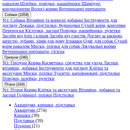
навалом
Шлейки, повідки, нашийники
Шампуні,
кондиціонери
Вологі корми
Ветеринарні препарати
Собаки
(1059)
Усі: Собаки
Вітаміни та корисні добавки
Інструменти для
догляду
Лежаки, підстилки, будиночки
Сухий корм, консерви
Переноски
Кісточки, ласощі
Повідки, нашийники, рулетки
Засоби від бліх і кліщів
Засоби від глистів
Догляд за шкірою,
шерстю, зубами, хімія для дому
Іграшки
Одяг для собак
Сухий
корм навалом
Миски, поїлки для собак
Лікувальні корми
Ветеринарні препарати, гігієна
Гризуни
(246)
Усі: Гризуни
Корма
Косметика, средства для ухода
Ласощі,
вітаміни, добавки
Інструменти для догляду
Клітки та
аксесуари
Миски, поїлки
Туалети, наповнювачі, підстилки
Повідки, шлейки, рулетки
Птахи
(164)
Усі: Птахи
Корма
Клітки та аксесуари
Вітаміни, добавки та
ласощі
Годівниці, поїлки
Підстилки
Акваріуми, кришки, підставки
Акваріуми
(274)
Кришки
(39)
Підставки
(59)
Піддони
(21)