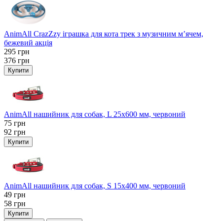
AnimAll CrazZzy іграшка для кота трек з музичним м’ячем,
бежевий акція
295
грн
376
грн
Купити
AnimAll нашийник для собак, L 25x600 мм, червоний
75
грн
92
грн
Купити
AnimAll нашийник для собак, S 15х400 мм, червоний
49
грн
58
грн
Купити