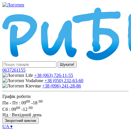
Шукати!
0637261155
+38 (063) 726-11-55
+38 (050) 232-63-60
+38 (096) 241-28-86
Графік роботи
00
00
Пн - Пт : 09
-
18
00
00
Сб
: 09
-
12
Нд
: Вихідний день
Зворотний виклик
UA
▾