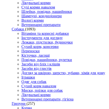
Лікувальні корми
Сухі корми навалом
Шлейки, повідки, нашийники
Шампуні, кондиціонери
Вологі корми
Ветеринарні препарати
Собаки
(1093)
Вітаміни та корисні добавки
Інструменти для догляду
Лежаки, підстилки, будиночки
Сухий корм, консерви
Переноски
Кісточки, ласощі
Повідки, нашийники, рулетки
Засоби від бліх і кліщів
Засоби від глистів
Догляд за шкірою, шерстю, зубами, хімія для дому
Іграшки
Одяг для собак
Сухий корм навалом
Миски, поїлки для собак
Лікувальні корми
Ветеринарні препарати, гігієна
Гризуни
(257)
Корма