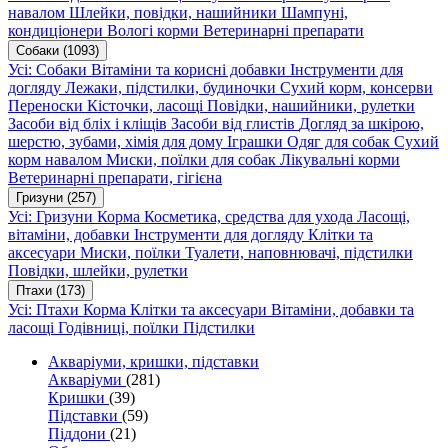
навалом
Шлейки, повідки, нашийники
Шампуні,
кондиціонери
Вологі корми
Ветеринарні препарати
Собаки
(1093)
Усі: Собаки
Вітаміни та корисні добавки
Інструменти для
догляду
Лежаки, підстилки, будиночки
Сухий корм, консерви
Переноски
Кісточки, ласощі
Повідки, нашийники, рулетки
Засоби від бліх і кліщів
Засоби від глистів
Догляд за шкірою,
шерстю, зубами, хімія для дому
Іграшки
Одяг для собак
Сухий
корм навалом
Миски, поїлки для собак
Лікувальні корми
Ветеринарні препарати, гігієна
Гризуни
(257)
Усі: Гризуни
Корма
Косметика, средства для ухода
Ласощі,
вітаміни, добавки
Інструменти для догляду
Клітки та
аксесуари
Миски, поїлки
Туалети, наповнювачі, підстилки
Повідки, шлейки, рулетки
Птахи
(173)
Усі: Птахи
Корма
Клітки та аксесуари
Вітаміни, добавки та
ласощі
Годівниці, поїлки
Підстилки
Акваріуми, кришки, підставки
Акваріуми
(281)
Кришки
(39)
Підставки
(59)
Піддони
(21)