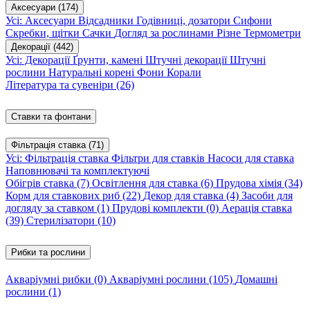
Аксесуари
(174)
Усі: Аксесуари
Відсадники
Годівниці, дозатори
Сифони
Скребки, щітки
Сачки
Догляд за рослинами
Різне
Термометри
Декорації
(442)
Усі: Декорації
Ґрунти, камені
Штучні декорації
Штучні
рослини
Натуральні корені
Фони
Корали
Література та сувеніри
(26)
Ставки та фонтани
Фільтрація ставка
(71)
Усі: Фільтрація ставка
Фільтри для ставків
Насоси для ставка
Наповнювачі та комплектуючі
Обігрів ставка
(7)
Освітлення для ставка
(6)
Прудова хімія
(34)
Корм для ставкових риб
(22)
Декор для ставка
(4)
Засоби для
догляду за ставком
(1)
Прудові комплекти
(0)
Аерація ставка
(39)
Стерилізатори
(10)
Рибки та рослини
Акваріумні рибки
(0)
Акваріумні рослини
(105)
Домашні
рослини
(1)