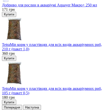
Добриво для рослин в акваріумі Aquayer Макро+ 250 мл
171
грн
Купити
TetraMin корм у пластівцях для всіх видів акваріумних риб,
210 г (пакет 1,0)
360
грн
Купити
TetraMin корм у пластівцях для всіх видів акваріумних риб,
105 г (пакет 0,5)
180
грн
Купити
Попередня
Наступна