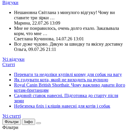
Відгуки
Нешановна Світлана з минулого відгуку! Чому ви
ставите три зірки
…
Марина
,
22.07.26 13:09
Мне не понравилось, очень долго ехало. Заказывала
корм, что мне
…
Светлана Кучинова
,
14.07.26 13:01
Все дуже чудово. Дякую за швидку та якісну доставку
Ольга
,
09.07.26 21:11
Усі відгуки
Статті
Переваги та недоліки купівлі корму для собак на вагу
Як годувати кота, який не виходить на вулицю
Royal Canin British Shorthair. Чому важливо давати його
котам-британцям
Садовий ставок навесні. Підготовка до старту після
зими
Небезпека бліх і кліщів навесні для котів і собак
Усі статті
Фільтри
Інфо
Фільтри