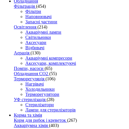
Обладнання
Фільтрація
(454)
Фільтри
Наповнювачі
Запасні частини
Освітлення
(214)
Акваріумні лампи
Світильники
Аксесуари
Відбивачі
Аерація
(130)
Акваріумні компресори
Аксесуари, комплектуючі
Помпи, насоси
(65)
Обладнання CO2
(55)
Терморегуляція
(106)
Нагрівачі
Холодильники
Терморегулятори
УФ стерилізація
(28)
Стерилізатори
Лампи для стерилізаторів
Корма та хімія
Корм для рибок і креветок
(267)
Акваріумна хімія
(403)