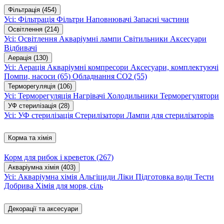
Фільтрація
(454)
Усі: Фільтрація
Фільтри
Наповнювачі
Запасні частини
Освітлення
(214)
Усі: Освітлення
Акваріумні лампи
Світильники
Аксесуари
Відбивачі
Аерація
(130)
Усі: Аерація
Акваріумні компресори
Аксесуари, комплектуючі
Помпи, насоси
(65)
Обладнання CO2
(55)
Терморегуляція
(106)
Усі: Терморегуляція
Нагрівачі
Холодильники
Терморегулятори
УФ стерилізація
(28)
Усі: УФ стерилізація
Стерилізатори
Лампи для стерилізаторів
Корма та хімія
Корм для рибок і креветок
(267)
Акваріумна хімія
(403)
Усі: Акваріумна хімія
Альгіциди
Ліки
Підготовка води
Тести
Добрива
Хімія для моря, сіль
Декорації та аксесуари