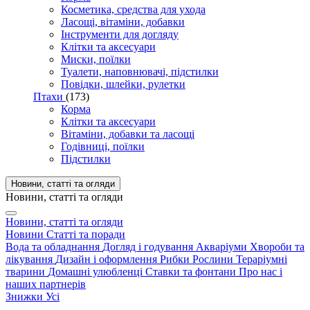
Косметика, средства для ухода
Ласощі, вітаміни, добавки
Інструменти для догляду
Клітки та аксесуари
Миски, поїлки
Туалети, наповнювачі, підстилки
Повідки, шлейки, рулетки
Птахи
(173)
Корма
Клітки та аксесуари
Вітаміни, добавки та ласощі
Годівниці, поїлки
Підстилки
Новини, статті та огляди
Новини, статті та огляди
Новини, статті та огляди
Новини
Статті та поради
Вода та обладнання
Догляд і годування
Акваріуми
Хвороби та
лікування
Дизайн і оформлення
Рибки
Рослини
Тераріумні
тварини
Домашні улюбленці
Ставки та фонтани
Про нас і
наших партнерів
Знижки
Усі