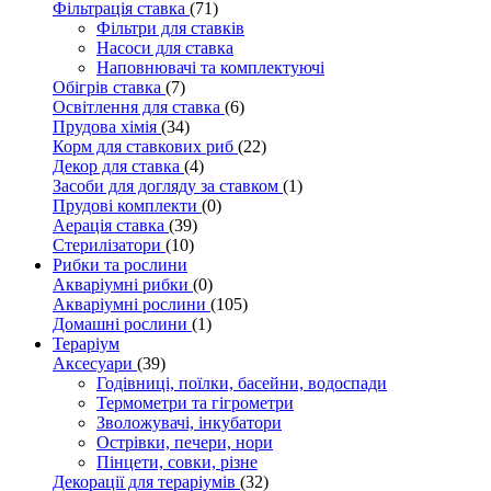
Фільтрація ставка
(71)
Фільтри для ставків
Насоси для ставка
Наповнювачі та комплектуючі
Обігрів ставка
(7)
Освітлення для ставка
(6)
Прудова хімія
(34)
Корм для ставкових риб
(22)
Декор для ставка
(4)
Засоби для догляду за ставком
(1)
Прудові комплекти
(0)
Аерація ставка
(39)
Стерилізатори
(10)
Рибки та рослини
Акваріумні рибки
(0)
Акваріумні рослини
(105)
Домашні рослини
(1)
Тераріум
Аксесуари
(39)
Годівниці, поїлки, басейни, водоспади
Термометри та гігрометри
Зволожувачі, інкубатори
Острівки, печери, нори
Пінцети, совки, різне
Декорації для тераріумів
(32)