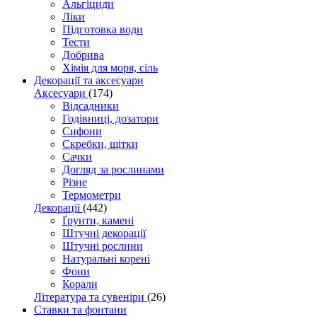
Альгіциди
Ліки
Підготовка води
Тести
Добрива
Хімія для моря, сіль
Декорації та аксесуари
Аксесуари
(174)
Відсадники
Годівниці, дозатори
Сифони
Скребки, щітки
Сачки
Догляд за рослинами
Різне
Термометри
Декорації
(442)
Ґрунти, камені
Штучні декорації
Штучні рослини
Натуральні корені
Фони
Корали
Література та сувеніри
(26)
Ставки та фонтани