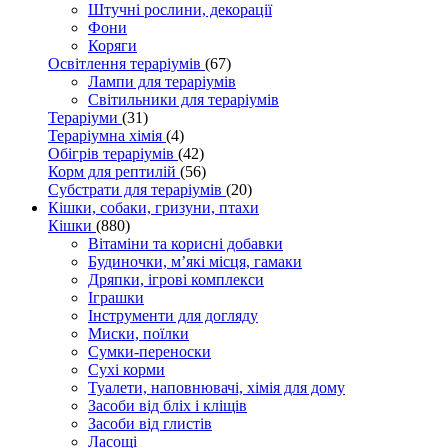
Штучні рослини, декорації
Фони
Коряги
Освітлення тераріумів
(67)
Лампи для тераріумів
Світильники для тераріумів
Тераріуми
(31)
Тераріумна хімія
(4)
Обігрів тераріумів
(42)
Корм для рептилій
(56)
Субстрати для тераріумів
(20)
Кішки, собаки, гризуни, птахи
Кішки
(880)
Вітаміни та корисні добавки
Будиночки, м’які місця, гамаки
Дряпки, ігрові комплекси
Іграшки
Інструменти для догляду
Миски, поїлки
Сумки-переноски
Сухі корми
Туалети, наповнювачі, хімія для дому
Засоби від бліх і кліщів
Засоби від глистів
Ласощі