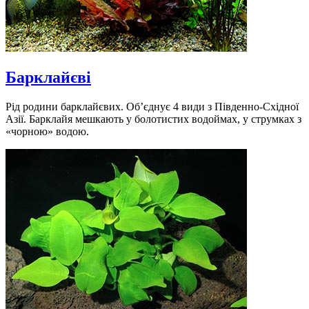
Барклайєві
Рід родини барклайєвих. Об’єднує 4 види з Південно-Східної
Азії. Барклайя мешкають у болотистих водоймах, у струмках з
«чорною» водою.