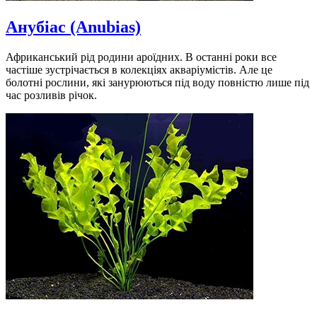
Анубіас (Anubias)
Африканський рід родини ароїдних. В останні роки все
частіше зустрічається в колекціях акваріумістів. Але це
болотні рослини, які занурюються під воду повністю лише під
час розливів річок.