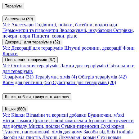
Тераріум
Аксесуари
(39)
Усі: Аксесуари
Годівниці, поїлки, басейни, водоспади
Термометри та гігрометри
Зволожувачі, інкубатори
Острівки,
печери, нори
Пінцети, совки, різне
Декорації для тераріумів
(32)
Усі: Декорації для тераріумів
Штучні рослини, декорації
Фони
Коряги
Освітлення тераріумів
(67)
Усі: Освітлення тераріумів
Лампи для тераріумів
Світильники
для тераріумів
Тераріуми
(31)
Тераріумна хімія
(4)
Обігрів тераріумів
(42)
Корм для рептилій
(56)
Субстрати для тераріумів
(20)
Кішки, собаки, гризуни, птахи
new
Кішки
(880)
Усі: Кішки
Вітаміни та корисні добавки
Будиночки, м’які
місця, гамаки
Дряпки, ігрові комплекси
Іграшки
Інструменти
для догляду
Миски, поїлки
Сумки-переноски
Сухі корми
Туалети, наповнювачі, хімія для дому
Засоби від бліх і кліщів
Засоби від глистів
Ласощі
Лікувальні корми
Сухі корми