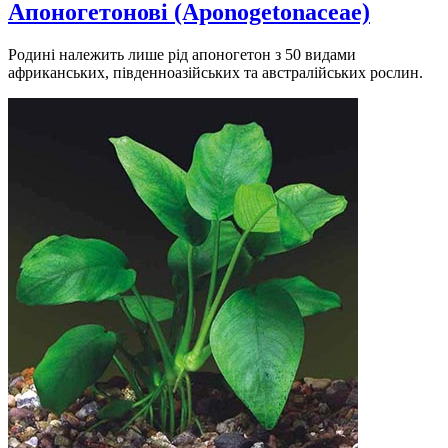
Апоногетонові (Aponogetonaceae)
Родині належить лише рід апоногетон з 50 видами
африканських, південноазійських та австралійських рослин.