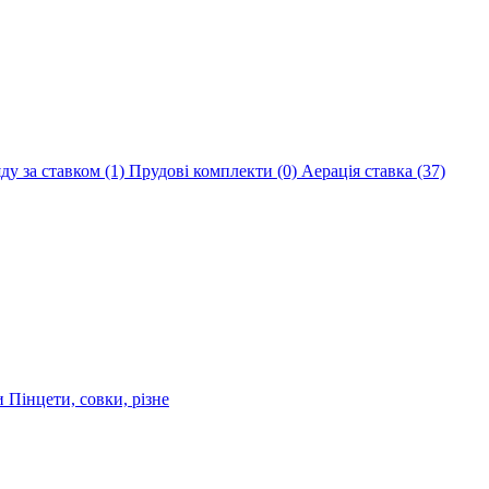
яду за ставком
(1)
Прудові комплекти
(0)
Аерація ставка
(37)
ри
Пінцети, совки, різне