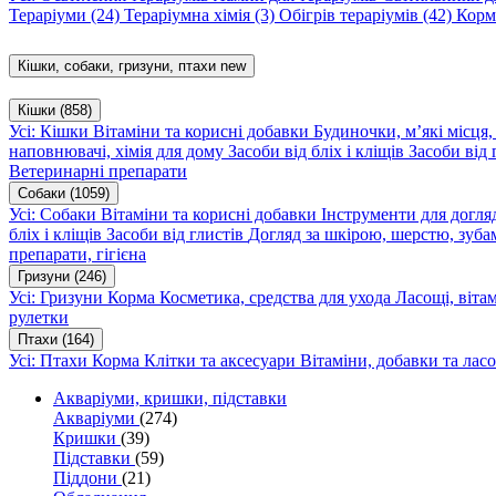
Тераріуми
(24)
Тераріумна хімія
(3)
Обігрів тераріумів
(42)
Корм
Кішки, собаки, гризуни, птахи
new
Кішки
(858)
Усі: Кішки
Вітаміни та корисні добавки
Будиночки, м’які місця
наповнювачі, хімія для дому
Засоби від бліх і кліщів
Засоби від 
Ветеринарні препарати
Собаки
(1059)
Усі: Собаки
Вітаміни та корисні добавки
Інструменти для догл
бліх і кліщів
Засоби від глистів
Догляд за шкірою, шерстю, зуба
препарати, гігієна
Гризуни
(246)
Усі: Гризуни
Корма
Косметика, средства для ухода
Ласощі, віта
рулетки
Птахи
(164)
Усі: Птахи
Корма
Клітки та аксесуари
Вітаміни, добавки та лас
Акваріуми, кришки, підставки
Акваріуми
(274)
Кришки
(39)
Підставки
(59)
Піддони
(21)