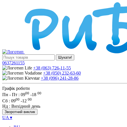
Шукати!
0637261155
+38 (063) 726-11-55
+38 (050) 232-63-60
+38 (096) 241-28-86
Графік роботи
00
00
Пн - Пт : 09
-
18
00
00
Сб
: 09
-
12
Нд
: Вихідний день
Зворотний виклик
UA
▾