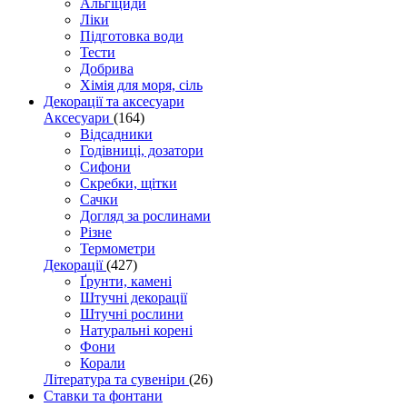
Альгіциди
Ліки
Підготовка води
Тести
Добрива
Хімія для моря, сіль
Декорації та аксесуари
Аксесуари
(164)
Відсадники
Годівниці, дозатори
Сифони
Скребки, щітки
Сачки
Догляд за рослинами
Різне
Термометри
Декорації
(427)
Ґрунти, камені
Штучні декорації
Штучні рослини
Натуральні корені
Фони
Корали
Література та сувеніри
(26)
Ставки та фонтани