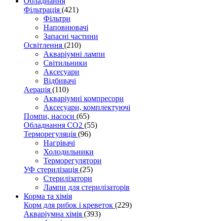
Обладнання
Фільтрація
(421)
Фільтри
Наповнювачі
Запасні частини
Освітлення
(210)
Акваріумні лампи
Світильники
Аксесуари
Відбивачі
Аерація
(110)
Акваріумні компресори
Аксесуари, комплектуючі
Помпи, насоси
(65)
Обладнання CO2
(55)
Терморегуляція
(96)
Нагрівачі
Холодильники
Терморегулятори
УФ стерилізація
(25)
Стерилізатори
Лампи для стерилізаторів
Корма та хімія
Корм для рибок і креветок
(229)
Акваріумна хімія
(393)