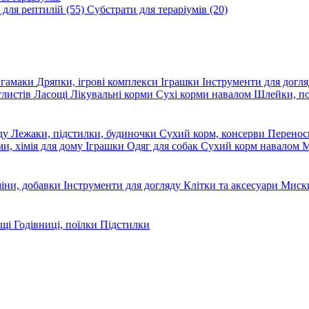
 для рептилій
(55)
Субстрати для тераріумів
(20)
, гамаки
Дряпки, ігрові комплекси
Іграшки
Інструменти для догл
глистів
Ласощі
Лікувальні корми
Сухі корми навалом
Шлейки, п
яду
Лежаки, підстилки, будиночки
Сухий корм, консерви
Перено
ми, хімія для дому
Іграшки
Одяг для собак
Сухий корм навалом
М
міни, добавки
Інструменти для догляду
Клітки та аксесуари
Миски
ощі
Годівниці, поїлки
Підстилки