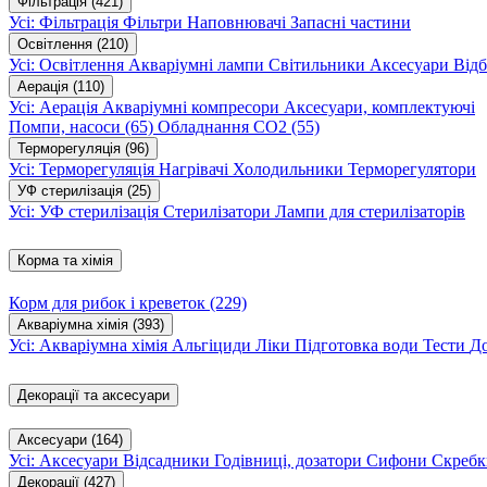
Фільтрація
(421)
Усі: Фільтрація
Фільтри
Наповнювачі
Запасні частини
Освітлення
(210)
Усі: Освітлення
Акваріумні лампи
Світильники
Аксесуари
Відб
Аерація
(110)
Усі: Аерація
Акваріумні компресори
Аксесуари, комплектуючі
Помпи, насоси
(65)
Обладнання CO2
(55)
Терморегуляція
(96)
Усі: Терморегуляція
Нагрівачі
Холодильники
Терморегулятори
УФ стерилізація
(25)
Усі: УФ стерилізація
Стерилізатори
Лампи для стерилізаторів
Корма та хімія
Корм для рибок і креветок
(229)
Акваріумна хімія
(393)
Усі: Акваріумна хімія
Альгіциди
Ліки
Підготовка води
Тести
Д
Декорації та аксесуари
Аксесуари
(164)
Усі: Аксесуари
Відсадники
Годівниці, дозатори
Сифони
Скребк
Декорації
(427)