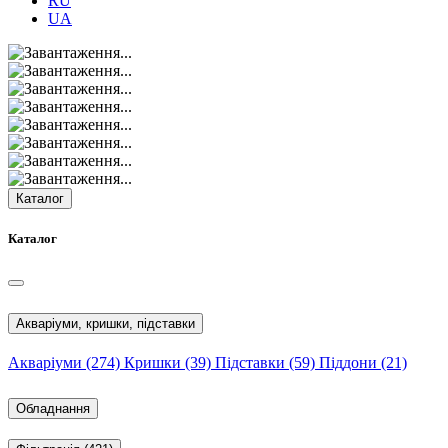
RU
UA
Каталог
Каталог
Акваріуми, кришки, підставки
Акваріуми
(274)
Кришки
(39)
Підставки
(59)
Піддони
(21)
Обладнання