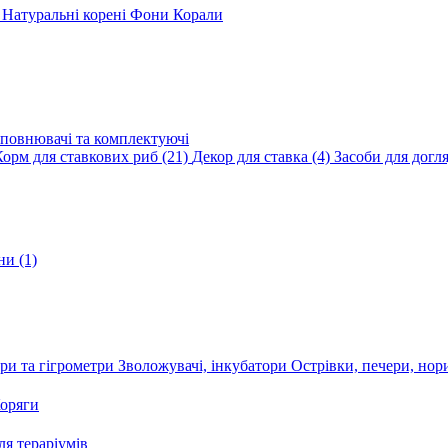
и
Натуральні корені
Фони
Корали
повнювачі та комплектуючі
Корм для ставкових риб
(21)
Декор для ставка
(4)
Засоби для догл
ини
(1)
ри та гігрометри
Зволожувачі, інкубатори
Острівки, печери, но
оряги
я тераріумів