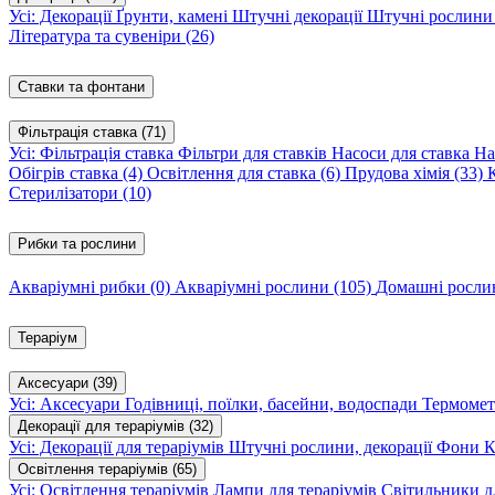
Усі: Декорації
Ґрунти, камені
Штучні декорації
Штучні рослин
Література та сувеніри
(26)
Ставки та фонтани
Фільтрація ставка
(71)
Усі: Фільтрація ставка
Фільтри для ставків
Насоси для ставка
На
Обігрів ставка
(4)
Освітлення для ставка
(6)
Прудова хімія
(33)
Стерилізатори
(10)
Рибки та рослини
Акваріумні рибки
(0)
Акваріумні рослини
(105)
Домашні росл
Тераріум
Аксесуари
(39)
Усі: Аксесуари
Годівниці, поїлки, басейни, водоспади
Термомет
Декорації для тераріумів
(32)
Усі: Декорації для тераріумів
Штучні рослини, декорації
Фони
К
Освітлення тераріумів
(65)
Усі: Освітлення тераріумів
Лампи для тераріумів
Світильники дл