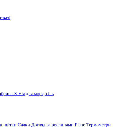
ивачі
обрива
Хімія для моря, сіль
и, щітки
Сачки
Догляд за рослинами
Різне
Термометри