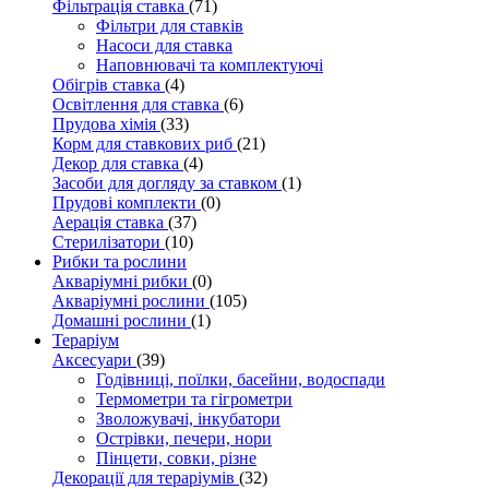
Фільтрація ставка
(71)
Фільтри для ставків
Насоси для ставка
Наповнювачі та комплектуючі
Обігрів ставка
(4)
Освітлення для ставка
(6)
Прудова хімія
(33)
Корм для ставкових риб
(21)
Декор для ставка
(4)
Засоби для догляду за ставком
(1)
Прудові комплекти
(0)
Аерація ставка
(37)
Стерилізатори
(10)
Рибки та рослини
Акваріумні рибки
(0)
Акваріумні рослини
(105)
Домашні рослини
(1)
Тераріум
Аксесуари
(39)
Годівниці, поїлки, басейни, водоспади
Термометри та гігрометри
Зволожувачі, інкубатори
Острівки, печери, нори
Пінцети, совки, різне
Декорації для тераріумів
(32)