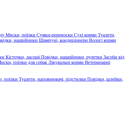
яду
Миски, поїлки
Сумки-переноски
Сухі корми
Туалети,
овідки, нашийники
Шампуні, кондиціонери
Вологі корми
ски
Кісточки, ласощі
Повідки, нашийники, рулетки
Засоби від
иски, поїлки для собак
Лікувальні корми
Ветеринарні
, поїлки
Туалети, наповнювачі, підстилки
Повідки, шлейки,