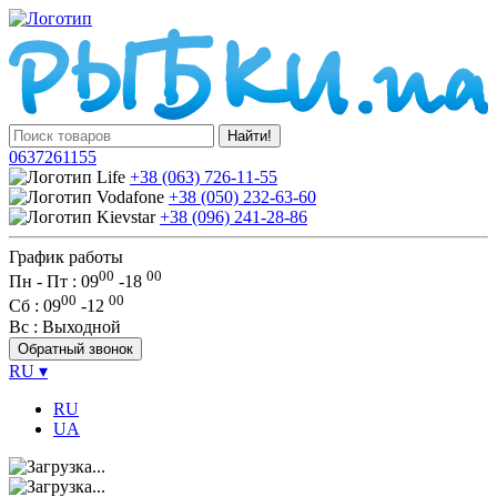
Найти!
0637261155
+38 (063) 726-11-55
+38 (050) 232-63-60
+38 (096) 241-28-86
График работы
00
00
Пн - Пт : 09
-
18
00
00
Сб
: 09
-
12
Вс
: Выходной
Обратный звонок
RU
▾
RU
UA