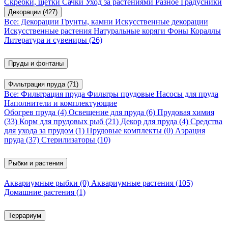
Скребки, щетки
Сачки
Уход за растениями
Разное
Градусники
Декорации
(427)
Все: Декорации
Грунты, камни
Искусственные декорации
Искусственные растения
Натуральные коряги
Фоны
Кораллы
Литература и сувениры
(26)
Пруды и фонтаны
Фильтрация пруда
(71)
Все: Фильтрация пруда
Фильтры прудовые
Насосы для пруда
Наполнители и комплектующие
Обогрев пруда
(4)
Освещение для пруда
(6)
Прудовая химия
(33)
Корм для прудовых рыб
(21)
Декор для пруда
(4)
Средства
для ухода за прудом
(1)
Прудовые комплекты
(0)
Аэрация
пруда
(37)
Стерилизаторы
(10)
Рыбки и растения
Аквариумные рыбки
(0)
Аквариумные растения
(105)
Домашние растения
(1)
Террариум