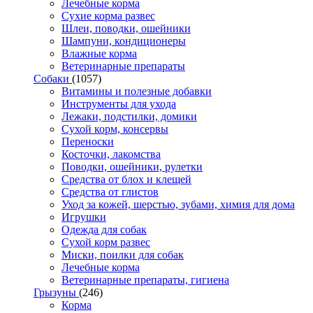
Лечебные корма
Сухие корма развес
Шлеи, поводки, ошейники
Шампуни, кондиционеры
Влажные корма
Ветеринарные препараты
Собаки
(1057)
Витамины и полезные добавки
Инструменты для ухода
Лежаки, подстилки, домики
Сухой корм, консервы
Переноски
Косточки, лакомства
Поводки, ошейники, рулетки
Средства от блох и клещей
Средства от глистов
Уход за кожей, шерстью, зубами, химия для дома
Игрушки
Одежда для собак
Сухой корм развес
Миски, поилки для собак
Лечебные корма
Ветеринарные препараты, гигиена
Грызуны
(246)
Корма