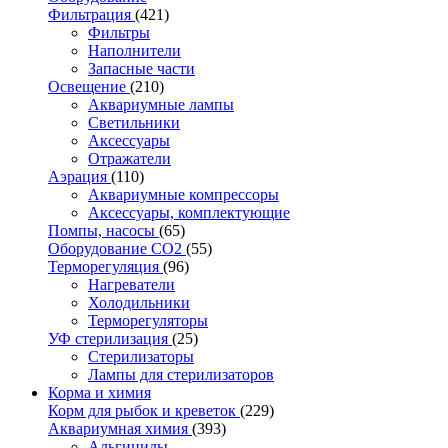
Фильтрация
(421)
Фильтры
Наполнители
Запасные части
Освещение
(210)
Аквариумные лампы
Светильники
Аксессуары
Отражатели
Аэрация
(110)
Аквариумные компрессоры
Аксессуары, комплектующие
Помпы, насосы
(65)
Оборудование CO2
(55)
Терморегуляция
(96)
Нагреватели
Холодильники
Терморегуляторы
УФ стерилизация
(25)
Стерилизаторы
Лампы для стерилизаторов
Корма и химия
Корм для рыбок и креветок
(229)
Аквариумная химия
(393)
Альгициды