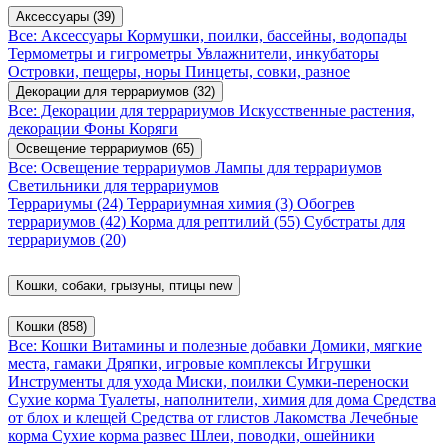
Аксессуары
(39)
Все: Аксессуары
Кормушки, поилки, бассейны, водопады
Термометры и гигрометры
Увлажнители, инкубаторы
Островки, пещеры, норы
Пинцеты, совки, разное
Декорации для террариумов
(32)
Все: Декорации для террариумов
Искусственные растения,
декорации
Фоны
Коряги
Освещение террариумов
(65)
Все: Освещение террариумов
Лампы для террариумов
Светильники для террариумов
Террариумы
(24)
Террариумная химия
(3)
Обогрев
террариумов
(42)
Корма для рептилий
(55)
Субстраты для
террариумов
(20)
Кошки, собаки, грызуны, птицы
new
Кошки
(858)
Все: Кошки
Витамины и полезные добавки
Домики, мягкие
места, гамаки
Дряпки, игровые комплексы
Игрушки
Инструменты для ухода
Миски, поилки
Сумки-переноски
Сухие корма
Туалеты, наполнители, химия для дома
Средства
от блох и клещей
Средства от глистов
Лакомства
Лечебные
корма
Сухие корма развес
Шлеи, поводки, ошейники