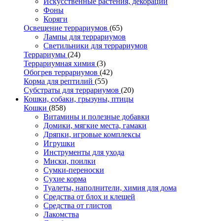
Искусственные растения, декорации
Фоны
Коряги
Освещение террариумов
(65)
Лампы для террариумов
Светильники для террариумов
Террариумы
(24)
Террариумная химия
(3)
Обогрев террариумов
(42)
Корма для рептилий
(55)
Субстраты для террариумов
(20)
Кошки, собаки, грызуны, птицы
Кошки
(858)
Витамины и полезные добавки
Домики, мягкие места, гамаки
Дряпки, игровые комплексы
Игрушки
Инструменты для ухода
Миски, поилки
Сумки-переноски
Сухие корма
Туалеты, наполнители, химия для дома
Средства от блох и клещей
Средства от глистов
Лакомства