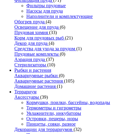
Фильтрация пруда
(71)
Фильтры прудовые
Насосы для пруда
Наполнители и комплектующие
Обогрев пруда
(4)
Освещение для пруда
(6)
Прудовая химия
(33)
Корм для прудовых рыб
(21)
Декор для пруда
(4)
Средства для ухода за прудом
(1)
Прудовые комплекты
(0)
Аэрация пруда
(37)
Стерилизаторы
(10)
Рыбки и растения
Аквариумные рыбки
(0)
Аквариумные растения
(105)
Домашние растения
(1)
Террариум
Аксессуары
(39)
Кормушки, поилки, бассейны, водопады
Термометры и гигрометры
Увлажнители, инкубаторы
Островки, пещеры, норы
Пинцеты, совки, разное
Декорации для террариумов
(32)