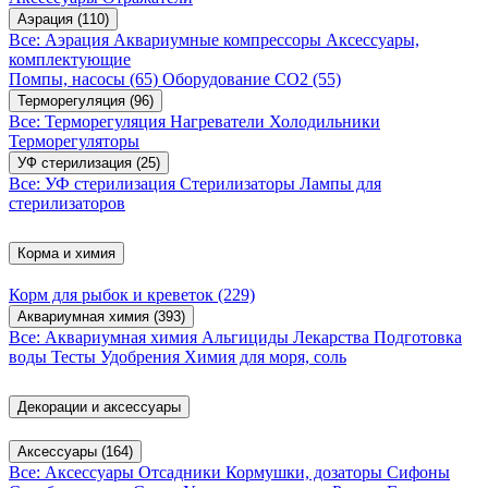
Аэрация
(110)
Все: Аэрация
Аквариумные компрессоры
Аксессуары,
комплектующие
Помпы, насосы
(65)
Оборудование CO2
(55)
Терморегуляция
(96)
Все: Терморегуляция
Нагреватели
Холодильники
Терморегуляторы
УФ стерилизация
(25)
Все: УФ стерилизация
Стерилизаторы
Лампы для
стерилизаторов
Корма и химия
Корм для рыбок и креветок
(229)
Аквариумная химия
(393)
Все: Аквариумная химия
Альгициды
Лекарства
Подготовка
воды
Тесты
Удобрения
Химия для моря, соль
Декорации и аксессуары
Аксессуары
(164)
Все: Аксессуары
Отсадники
Кормушки, дозаторы
Сифоны