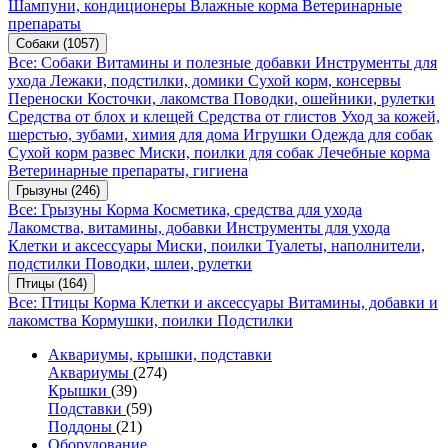
Шампуни, кондиционеры
Влажные корма
Ветеринарные
препараты
Собаки
(1057)
Все: Собаки
Витамины и полезные добавки
Инструменты для
ухода
Лежаки, подстилки, домики
Сухой корм, консервы
Переноски
Косточки, лакомства
Поводки, ошейники, рулетки
Средства от блох и клещей
Средства от глистов
Уход за кожей,
шерстью, зубами, химия для дома
Игрушки
Одежда для собак
Сухой корм развес
Миски, поилки для собак
Лечебные корма
Ветеринарные препараты, гигиена
Грызуны
(246)
Все: Грызуны
Корма
Косметика, средства для ухода
Лакомства, витамины, добавки
Инструменты для ухода
Клетки и аксессуары
Миски, поилки
Туалеты, наполнители,
подстилки
Поводки, шлеи, рулетки
Птицы
(164)
Все: Птицы
Корма
Клетки и аксессуары
Витамины, добавки и
лакомства
Кормушки, поилки
Подстилки
Аквариумы, крышки, подставки
Аквариумы
(274)
Крышки
(39)
Подставки
(59)
Поддоны
(21)
Оборудование