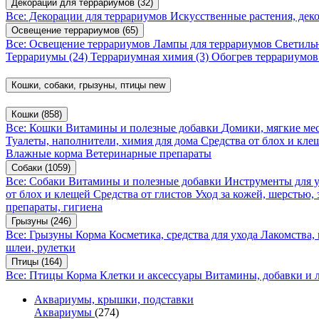
Декорации для террариумов
(32)
Все: Декорации для террариумов
Искусственные растения, де
Освещение террариумов
(65)
Все: Освещение террариумов
Лампы для террариумов
Светиль
Террариумы
(24)
Террариумная химия
(3)
Обогрев террариумо
Кошки, собаки, грызуны, птицы
new
Кошки
(858)
Все: Кошки
Витамины и полезные добавки
Домики, мягкие мес
Туалеты, наполнители, химия для дома
Средства от блох и кл
Влажные корма
Ветеринарные препараты
Собаки
(1059)
Все: Собаки
Витамины и полезные добавки
Инструменты для 
от блох и клещей
Средства от глистов
Уход за кожей, шерстью,
препараты, гигиена
Грызуны
(246)
Все: Грызуны
Корма
Косметика, средства для ухода
Лакомства,
шлеи, рулетки
Птицы
(164)
Все: Птицы
Корма
Клетки и аксессуары
Витамины, добавки и 
Аквариумы, крышки, подставки
Аквариумы
(274)