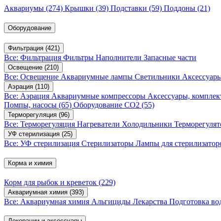
Аквариумы
(274)
Крышки
(39)
Подставки
(59)
Поддоны
(21)
Оборудование
Фильтрация
(421)
Все: Фильтрация
Фильтры
Наполнители
Запасные части
Освещение
(210)
Все: Освещение
Аквариумные лампы
Светильники
Аксессуар
Аэрация
(110)
Все: Аэрация
Аквариумные компрессоры
Аксессуары, компле
Помпы, насосы
(65)
Оборудование CO2
(55)
Терморегуляция
(96)
Все: Терморегуляция
Нагреватели
Холодильники
Терморегуля
УФ стерилизация
(25)
Все: УФ стерилизация
Стерилизаторы
Лампы для стерилизатор
Корма и химия
Корм для рыбок и креветок
(229)
Аквариумная химия
(393)
Все: Аквариумная химия
Альгициды
Лекарства
Подготовка в
Декорации и аксессуары