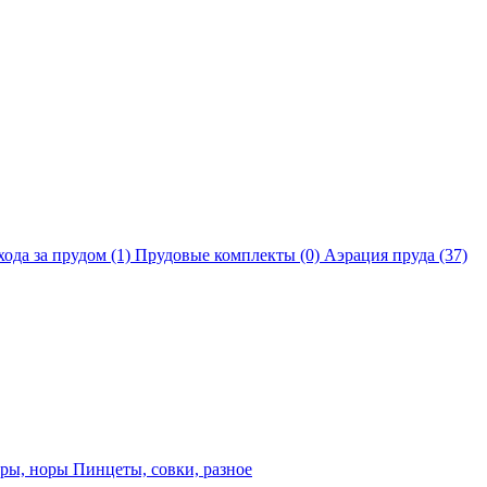
хода за прудом
(1)
Прудовые комплекты
(0)
Аэрация пруда
(37)
еры, норы
Пинцеты, совки, разное