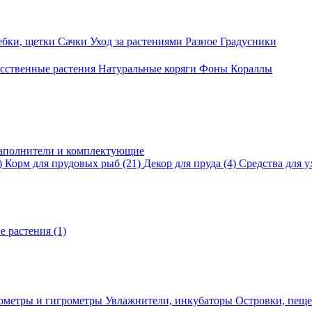
ебки, щетки
Сачки
Уход за растениями
Разное
Градусники
сственные растения
Натуральные коряги
Фоны
Кораллы
аполнители и комплектующие
)
Корм для прудовых рыб
(21)
Декор для пруда
(4)
Средства для у
е растения
(1)
ометры и гигрометры
Увлажнители, инкубаторы
Островки, пещ