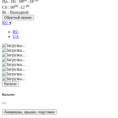
00
00
Пн - Пт : 09
-
18
00
00
Сб
: 09
-
12
Вс
: Выходной
Обратный звонок
RU
▾
RU
UA
Каталог
Каталог
Аквариумы, крышки, подставки