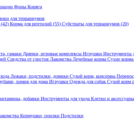
корации
Фоны
Коряги
ники для террариумов
в
(42)
Корма для рептилий
(55)
Субстраты для террариумов
(20)
та, гамаки
Дряпки, игровые комплексы
Игрушки
Инструменты 
ещей
Средства от глистов
Лакомства
Лечебные корма
Сухие корма
ухода
Лежаки, подстилки, домики
Сухой корм, консервы
Перено
 зубами, химия для дома
Игрушки
Одежда для собак
Сухой корм 
 витамины, добавки
Инструменты для ухода
Клетки и аксессуар
лакомства
Кормушки, поилки
Подстилки