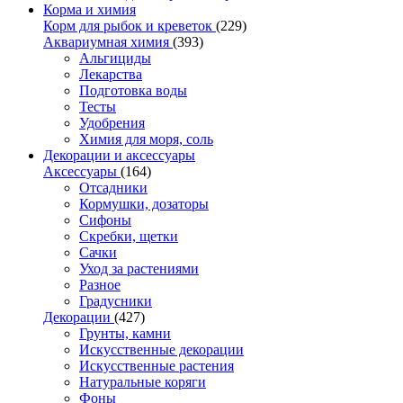
Корма и химия
Корм для рыбок и креветок
(229)
Аквариумная химия
(393)
Альгициды
Лекарства
Подготовка воды
Тесты
Удобрения
Химия для моря, соль
Декорации и аксессуары
Аксессуары
(164)
Отсадники
Кормушки, дозаторы
Сифоны
Скребки, щетки
Сачки
Уход за растениями
Разное
Градусники
Декорации
(427)
Грунты, камни
Искусственные декорации
Искусственные растения
Натуральные коряги
Фоны