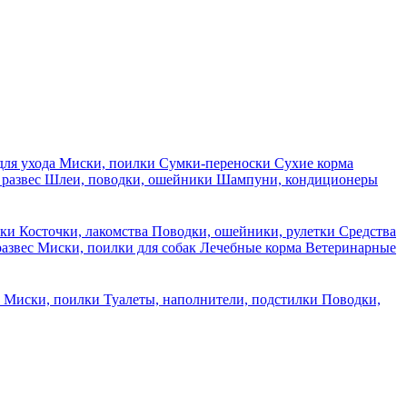
для ухода
Миски, поилки
Сумки-переноски
Сухие корма
 развес
Шлеи, поводки, ошейники
Шампуни, кондиционеры
ски
Косточки, лакомства
Поводки, ошейники, рулетки
Средства
развес
Миски, поилки для собак
Лечебные корма
Ветеринарные
ы
Миски, поилки
Туалеты, наполнители, подстилки
Поводки,