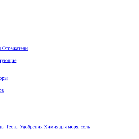
ы
Отражатели
ктующие
торы
ов
оды
Тесты
Удобрения
Химия для моря, соль