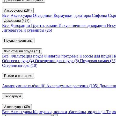
Аксессуары
(164)
Все: Аксессуары
Отсадники
Кормушки, дозаторы
Сифоны
Скр
Декорации
(427)
Все: Декорации
Грунты, камни
Искусственные декорации
Иску
Литература и сувениры
(26)
Пруды и фонтаны
Фильтрация пруда
(71)
Все: Фильтрация пруда
Фильтры прудовые
Насосы для пруда
Н
Обогрев пруда
(4)
Освещение для пруда
(6)
Прудовая химия
(33
Стерилизаторы
(10)
Рыбки и растения
Аквариумные рыбки
(0)
Аквариумные растения
(105)
Домашни
Террариум
Аксессуары
(39)
Все: Аксессуары
Кормушки, поилки, бассейны, водопады
Терм