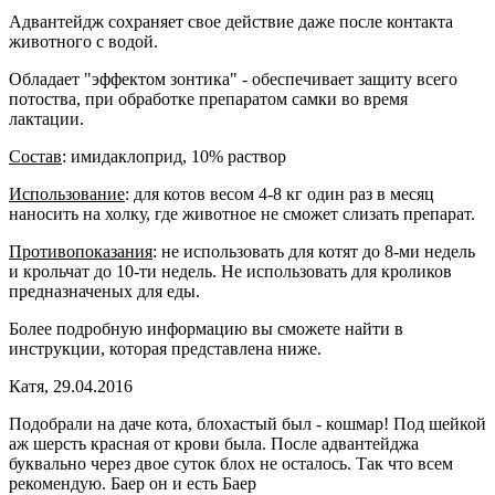
Адвантейдж сохраняет свое действие даже после контакта
животного с водой.
Обладает "эффектом зонтика" - обеспечивает защиту всего
потоства, при обработке препаратом самки во время
лактации.
Состав
: имидаклоприд, 10% раствор
Использование
: для котов весом 4-8 кг один раз в месяц
наносить на холку, где животное не сможет слизать препарат.
Противопоказания
: не использовать для котят до 8-ми недель
и крольчат до 10-ти недель. Не использовать для кроликов
предназначеных для еды.
Более подробную информацию вы сможете найти в
инструкции, которая представлена ниже.
Катя
,
29.04.2016
Подобрали на даче кота, блохастый был - кошмар! Под шейкой
аж шерсть красная от крови была. После адвантейджа
буквально через двое суток блох не осталось. Так что всем
рекомендую. Баер он и есть Баер