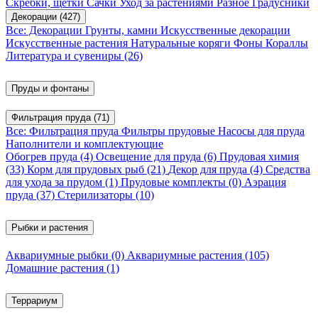
Скребки, щетки
Сачки
Уход за растениями
Разное
Градусники
Декорации
(427)
Все: Декорации
Грунты, камни
Искусственные декорации
Искусственные растения
Натуральные коряги
Фоны
Кораллы
Литература и сувениры
(26)
Пруды и фонтаны
Фильтрация пруда
(71)
Все: Фильтрация пруда
Фильтры прудовые
Насосы для пруда
Наполнители и комплектующие
Обогрев пруда
(4)
Освещение для пруда
(6)
Прудовая химия
(33)
Корм для прудовых рыб
(21)
Декор для пруда
(4)
Средства
для ухода за прудом
(1)
Прудовые комплекты
(0)
Аэрация
пруда
(37)
Стерилизаторы
(10)
Рыбки и растения
Аквариумные рыбки
(0)
Аквариумные растения
(105)
Домашние растения
(1)
Террариум