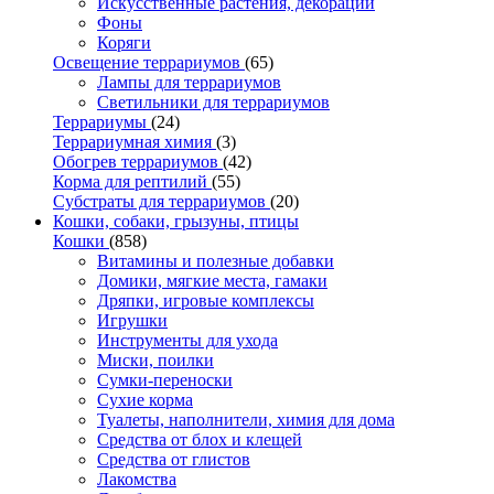
Искусственные растения, декорации
Фоны
Коряги
Освещение террариумов
(65)
Лампы для террариумов
Светильники для террариумов
Террариумы
(24)
Террариумная химия
(3)
Обогрев террариумов
(42)
Корма для рептилий
(55)
Субстраты для террариумов
(20)
Кошки, собаки, грызуны, птицы
Кошки
(858)
Витамины и полезные добавки
Домики, мягкие места, гамаки
Дряпки, игровые комплексы
Игрушки
Инструменты для ухода
Миски, поилки
Сумки-переноски
Сухие корма
Туалеты, наполнители, химия для дома
Средства от блох и клещей
Средства от глистов
Лакомства