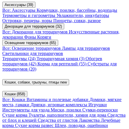
Аксессуары
(39)
Все: Аксессуары
Кормушки, поилки, бассейны, водопады
Термометры и гигрометры
Увлажнители, инкубаторы
Островки, пещеры, норы
Пинцеты, совки, разное
Декорации для террариумов
(32)
Все: Декорации для террариумов
Искусственные растения,
декорации
Фоны
Коряги
Освещение террариумов
(65)
Все: Освещение террариумов
Лампы для террариумов
Светильники для террариумов
Террариумы
(24)
Террариумная химия
(3)
Обогрев
террариумов
(42)
Корма для рептилий
(55)
Субстраты для
террариумов
(20)
Кошки, собаки, грызуны, птицы
new
Кошки
(858)
Все: Кошки
Витамины и полезные добавки
Домики, мягкие
места, гамаки
Дряпки, игровые комплексы
Игрушки
Инструменты для ухода
Миски, поилки
Сумки-переноски
Сухие корма
Туалеты, наполнители, химия для дома
Средства
от блох и клещей
Средства от глистов
Лакомства
Лечебные
корма
Сухие корма развес
Шлеи, поводки, ошейники