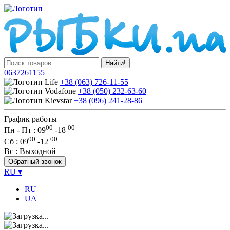
Найти!
0637261155
+38 (063) 726-11-55
+38 (050) 232-63-60
+38 (096) 241-28-86
График работы
00
00
Пн - Пт : 09
-
18
00
00
Сб
: 09
-
12
Вс
: Выходной
Обратный звонок
RU
▾
RU
UA