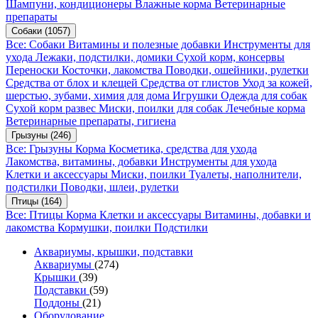
Шампуни, кондиционеры
Влажные корма
Ветеринарные
препараты
Собаки
(1057)
Все: Собаки
Витамины и полезные добавки
Инструменты для
ухода
Лежаки, подстилки, домики
Сухой корм, консервы
Переноски
Косточки, лакомства
Поводки, ошейники, рулетки
Средства от блох и клещей
Средства от глистов
Уход за кожей,
шерстью, зубами, химия для дома
Игрушки
Одежда для собак
Сухой корм развес
Миски, поилки для собак
Лечебные корма
Ветеринарные препараты, гигиена
Грызуны
(246)
Все: Грызуны
Корма
Косметика, средства для ухода
Лакомства, витамины, добавки
Инструменты для ухода
Клетки и аксессуары
Миски, поилки
Туалеты, наполнители,
подстилки
Поводки, шлеи, рулетки
Птицы
(164)
Все: Птицы
Корма
Клетки и аксессуары
Витамины, добавки и
лакомства
Кормушки, поилки
Подстилки
Аквариумы, крышки, подставки
Аквариумы
(274)
Крышки
(39)
Подставки
(59)
Поддоны
(21)
Оборудование