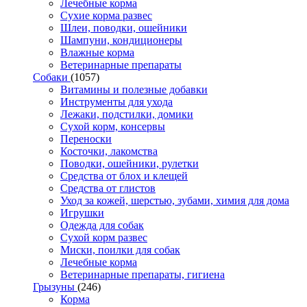
Лечебные корма
Сухие корма развес
Шлеи, поводки, ошейники
Шампуни, кондиционеры
Влажные корма
Ветеринарные препараты
Собаки
(1057)
Витамины и полезные добавки
Инструменты для ухода
Лежаки, подстилки, домики
Сухой корм, консервы
Переноски
Косточки, лакомства
Поводки, ошейники, рулетки
Средства от блох и клещей
Средства от глистов
Уход за кожей, шерстью, зубами, химия для дома
Игрушки
Одежда для собак
Сухой корм развес
Миски, поилки для собак
Лечебные корма
Ветеринарные препараты, гигиена
Грызуны
(246)
Корма