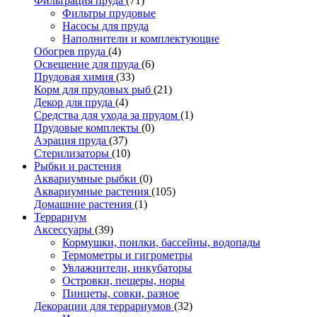
Фильтрация пруда
(71)
Фильтры прудовые
Насосы для пруда
Наполнители и комплектующие
Обогрев пруда
(4)
Освещение для пруда
(6)
Прудовая химия
(33)
Корм для прудовых рыб
(21)
Декор для пруда
(4)
Средства для ухода за прудом
(1)
Прудовые комплекты
(0)
Аэрация пруда
(37)
Стерилизаторы
(10)
Рыбки и растения
Аквариумные рыбки
(0)
Аквариумные растения
(105)
Домашние растения
(1)
Террариум
Аксессуары
(39)
Кормушки, поилки, бассейны, водопады
Термометры и гигрометры
Увлажнители, инкубаторы
Островки, пещеры, норы
Пинцеты, совки, разное
Декорации для террариумов
(32)