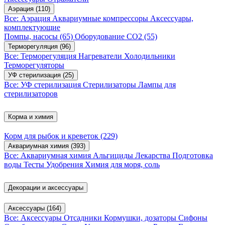
Аэрация
(110)
Все: Аэрация
Аквариумные компрессоры
Аксессуары,
комплектующие
Помпы, насосы
(65)
Оборудование CO2
(55)
Терморегуляция
(96)
Все: Терморегуляция
Нагреватели
Холодильники
Терморегуляторы
УФ стерилизация
(25)
Все: УФ стерилизация
Стерилизаторы
Лампы для
стерилизаторов
Корма и химия
Корм для рыбок и креветок
(229)
Аквариумная химия
(393)
Все: Аквариумная химия
Альгициды
Лекарства
Подготовка
воды
Тесты
Удобрения
Химия для моря, соль
Декорации и аксессуары
Аксессуары
(164)
Все: Аксессуары
Отсадники
Кормушки, дозаторы
Сифоны