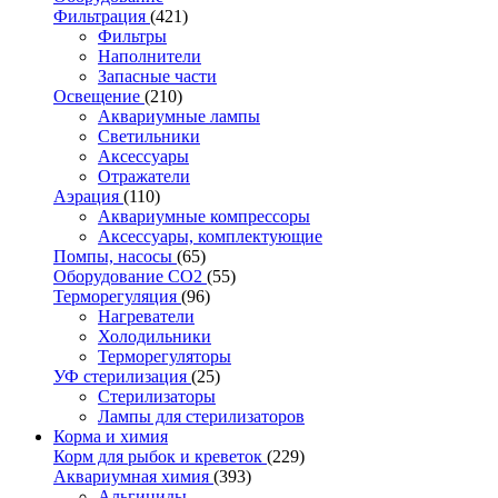
Фильтрация
(421)
Фильтры
Наполнители
Запасные части
Освещение
(210)
Аквариумные лампы
Светильники
Аксессуары
Отражатели
Аэрация
(110)
Аквариумные компрессоры
Аксессуары, комплектующие
Помпы, насосы
(65)
Оборудование CO2
(55)
Терморегуляция
(96)
Нагреватели
Холодильники
Терморегуляторы
УФ стерилизация
(25)
Стерилизаторы
Лампы для стерилизаторов
Корма и химия
Корм для рыбок и креветок
(229)
Аквариумная химия
(393)
Альгициды