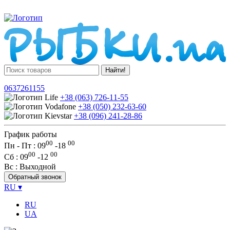
Найти!
0637261155
+38 (063) 726-11-55
+38 (050) 232-63-60
+38 (096) 241-28-86
График работы
00
00
Пн - Пт : 09
-
18
00
00
Сб
: 09
-
12
Вс
: Выходной
Обратный звонок
RU
▾
RU
UA