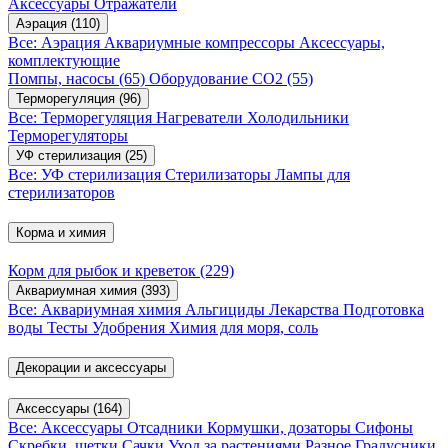
Аксессуары
Отражатели
Аэрация
(110)
Все: Аэрация
Аквариумные компрессоры
Аксессуары,
комплектующие
Помпы, насосы
(65)
Оборудование CO2
(55)
Терморегуляция
(96)
Все: Терморегуляция
Нагреватели
Холодильники
Терморегуляторы
УФ стерилизация
(25)
Все: УФ стерилизация
Стерилизаторы
Лампы для
стерилизаторов
Корма и химия
Корм для рыбок и креветок
(229)
Аквариумная химия
(393)
Все: Аквариумная химия
Альгициды
Лекарства
Подготовка
воды
Тесты
Удобрения
Химия для моря, соль
Декорации и аксессуары
Аксессуары
(164)
Все: Аксессуары
Отсадники
Кормушки, дозаторы
Сифоны
Скребки, щетки
Сачки
Уход за растениями
Разное
Градусники