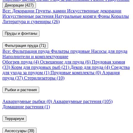
Декорации
(427)
Все: Декорации
Грунты, камни
Искусственные декорации
Искусственные растения
Натуральные коряги
Фоны
Кораллы
Литература и сувениры
(26)
Пруды и фонтаны
Фильтрация пруда
(71)
Все: Фильтрация пруда
Фильтры прудовые
Насосы для пруда
Наполнители и комплектующие
Обогрев пруда
(4)
Освещение для пруда
(6)
Прудовая химия
(33)
Корм для прудовых рыб
(21)
Декор для пруда
(4)
Средства
для ухода за прудом
(1)
Прудовые комплекты
(0)
Аэрация
пруда
(37)
Стерилизаторы
(10)
Рыбки и растения
Аквариумные рыбки
(0)
Аквариумные растения
(105)
Домашние растения
(1)
Террариум
Аксессуары
(39)