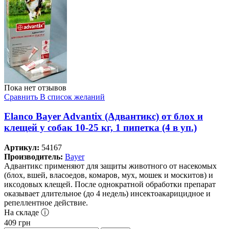
Пока нет отзывов
Сравнить
В список желаний
Elanco Bayer Advantix (Адвантикс) от блох и
клещей у собак 10-25 кг, 1 пипетка (4 в уп.)
Артикул:
54167
Производитель:
Bayer
Адвантикс применяют для защиты животного от насекомых
(блох, вшей, власоедов, комаров, мух, мошек и москитов) и
иксодовых клещей. После однократной обработки препарат
оказывает длительное (до 4 недель) инсектоакарицидное и
репеллентное действие.
На складе ⓘ
409
грн