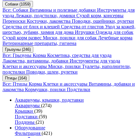
Собаки
(1059)
Все: Собаки
Витамины и полезные добавки
Инструменты для
ухода
Лежаки, подстилки, домики
Сухой корм, консервы
Переноски
Косточки, лакомства
Поводки, ошейники, рулетки
Средства от блох и клещей
Средства от глистов
Уход за кожей,
шерстью, зубами, химия для дома
Игрушки
Одежда для собак
Сухой корм развес
Миски, поилки для собак
Лечебные корма
Ветеринарные препараты, гигиена
Грызуны
(246)
Все: Грызуны
Корма
Косметика, средства для ухода
Лакомства, витамины, добавки
Инструменты для ухода
Клетки и аксессуары
Миски, поилки
Туалеты, наполнители,
подстилки
Поводки, шлеи, рулетки
Птицы
(164)
Все: Птицы
Корма
Клетки и аксессуары
Витамины, добавки и
лакомства
Кормушки, поилки
Подстилки
Аквариумы, крышки, подставки
Аквариумы
(274)
Крышки
(39)
Подставки
(59)
Поддоны
(21)
Оборудование
Фильтрация
(421)