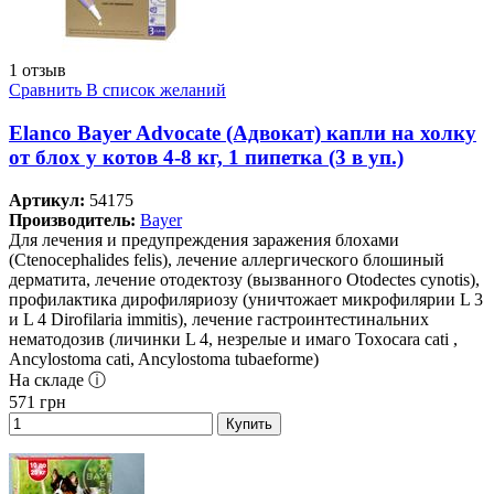
1 отзыв
Сравнить
В список желаний
Elanco Bayer Advocate (Адвокат) капли на холку
от блох у котов 4-8 кг, 1 пипетка (3 в уп.)
Артикул:
54175
Производитель:
Bayer
Для лечения и предупреждения заражения блохами
(Ctenocephalides felis), лечение аллергического блошиный
дерматита, лечение отодектозу (вызванного Otodectes cynotis),
профилактика дирофиляриозу (уничтожает микрофилярии L 3
и L 4 Dirofilaria immitis), лечение гастроинтестинальних
нематодозив (личинки L 4, незрелые и имаго Toxocara cati ,
Ancylostoma cati, Ancylostoma tubaeforme)
На складе ⓘ
571
грн
Купить