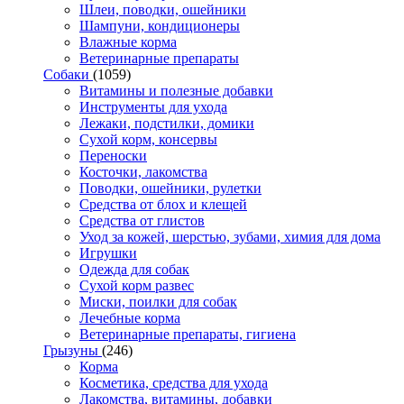
Шлеи, поводки, ошейники
Шампуни, кондиционеры
Влажные корма
Ветеринарные препараты
Собаки
(1059)
Витамины и полезные добавки
Инструменты для ухода
Лежаки, подстилки, домики
Сухой корм, консервы
Переноски
Косточки, лакомства
Поводки, ошейники, рулетки
Средства от блох и клещей
Средства от глистов
Уход за кожей, шерстью, зубами, химия для дома
Игрушки
Одежда для собак
Сухой корм развес
Миски, поилки для собак
Лечебные корма
Ветеринарные препараты, гигиена
Грызуны
(246)
Корма
Косметика, средства для ухода
Лакомства, витамины, добавки