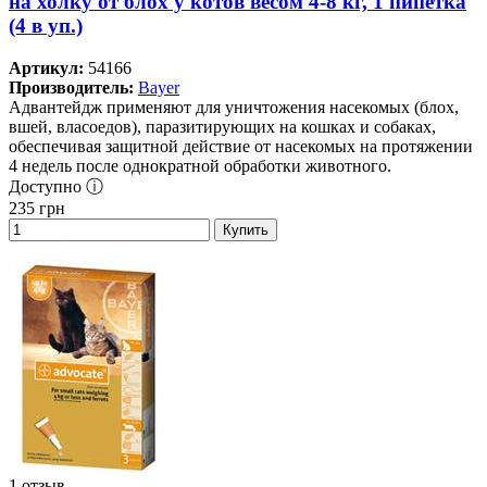
на холку от блох у котов весом 4-8 кг, 1 пипетка
(4 в уп.)
Артикул:
54166
Производитель:
Bayer
Адвантейдж применяют для уничтожения насекомых (блох,
вшей, власоедов), паразитирующих на кошках и собаках,
обеспечивая защитной действие от насекомых на протяжении
4 недель после однократной обработки животного.
Доступно ⓘ
235
грн
Купить
1 отзыв