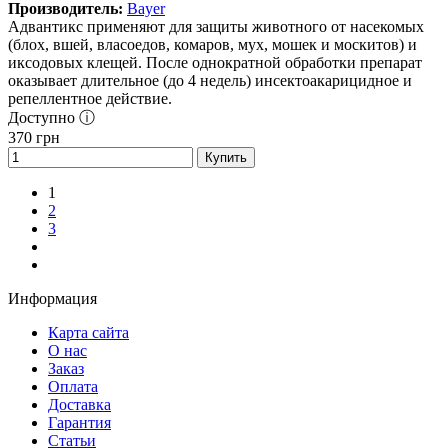
Производитель:
Bayer
Адвантикс применяют для защиты животного от насекомых
(блох, вшей, власоедов, комаров, мух, мошек и москитов) и
иксодовых клещей. После однократной обработки препарат
оказывает длительное (до 4 недель) инсектоакарицидное и
репеллентное действие.
Доступно ⓘ
370
грн
Купить
1
2
3
Информация
Карта сайта
О нас
Заказ
Оплата
Доставка
Гарантия
Статьи