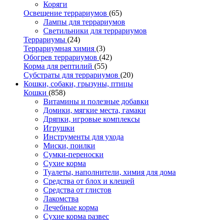
Коряги
Освещение террариумов
(65)
Лампы для террариумов
Светильники для террариумов
Террариумы
(24)
Террариумная химия
(3)
Обогрев террариумов
(42)
Корма для рептилий
(55)
Субстраты для террариумов
(20)
Кошки, собаки, грызуны, птицы
Кошки
(858)
Витамины и полезные добавки
Домики, мягкие места, гамаки
Дряпки, игровые комплексы
Игрушки
Инструменты для ухода
Миски, поилки
Сумки-переноски
Сухие корма
Туалеты, наполнители, химия для дома
Средства от блох и клещей
Средства от глистов
Лакомства
Лечебные корма
Сухие корма развес