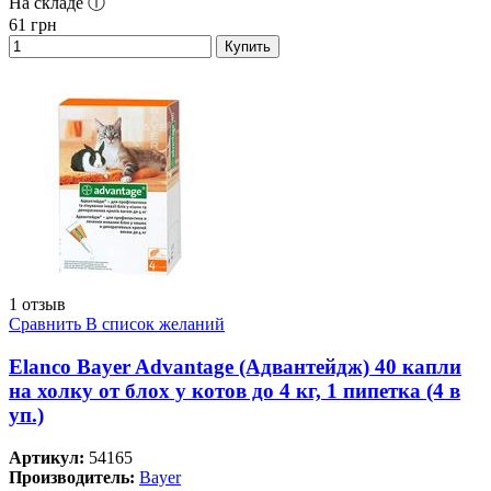
На складе ⓘ
61
грн
Купить
1 отзыв
Сравнить
В список желаний
Elanco Bayer Advantage (Адвантейдж) 40 капли
на холку от блох у котов до 4 кг, 1 пипетка (4 в
уп.)
Артикул:
54165
Производитель:
Bayer