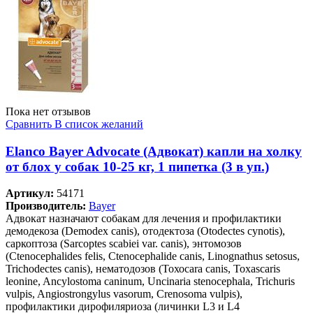
Пока нет отзывов
Сравнить
В список желаний
Elanco Bayer Advocate (Адвокат) капли на холку
от блох у собак 10-25 кг, 1 пипетка (3 в уп.)
Артикул:
54171
Производитель:
Bayer
Адвокат назначают собакам для лечения и профилактики
демодекоза (Demodex canis), отодектоза (Otodectes cynotis),
саркоптоза (Sarcoptes scabiei var. canis), энтомозов
(Ctenocephalides felis, Ctenocephalide canis, Linognathus setosus,
Trichodectes canis), нематодозов (Тохосаra canis, Toxascaris
leonine, Ancylostoma caninum, Uncinaria stenocephala, Trichuris
vulpis, Angiostrongylus vasorum, Crenosoma vulpis),
профилактики дирофиляриоза (личинки L3 и L4