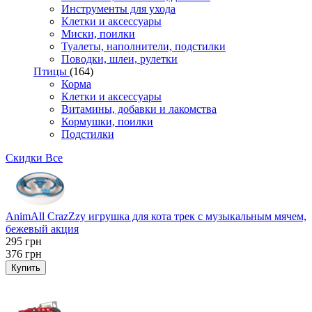
Инструменты для ухода
Клетки и аксессуары
Миски, поилки
Туалеты, наполнители, подстилки
Поводки, шлеи, рулетки
Птицы
(164)
Корма
Клетки и аксессуары
Витамины, добавки и лакомства
Кормушки, поилки
Подстилки
Скидки
Все
AnimAll CrazZzy игрушка для кота трек с музыкальным мячем,
бежевый акция
295
грн
376
грн
Купить