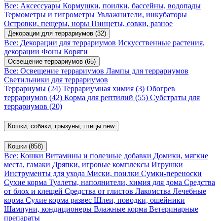
Все: Аксессуары
Кормушки, поилки, бассейны, водопады
Термометры и гигрометры
Увлажнители, инкубаторы
Островки, пещеры, норы
Пинцеты, совки, разное
Декорации для террариумов
(32)
Все: Декорации для террариумов
Искусственные растения,
декорации
Фоны
Коряги
Освещение террариумов
(65)
Все: Освещение террариумов
Лампы для террариумов
Светильники для террариумов
Террариумы
(24)
Террариумная химия
(3)
Обогрев
террариумов
(42)
Корма для рептилий
(55)
Субстраты для
террариумов
(20)
Кошки, собаки, грызуны, птицы
new
Кошки
(858)
Все: Кошки
Витамины и полезные добавки
Домики, мягкие
места, гамаки
Дряпки, игровые комплексы
Игрушки
Инструменты для ухода
Миски, поилки
Сумки-переноски
Сухие корма
Туалеты, наполнители, химия для дома
Средства
от блох и клещей
Средства от глистов
Лакомства
Лечебные
корма
Сухие корма развес
Шлеи, поводки, ошейники
Шампуни, кондиционеры
Влажные корма
Ветеринарные
препараты