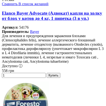
Сравнить
В список желаний
Elanco Bayer Advocate (Адвокат) капли на холку
от блох у котов до 4 кг, 1 пипетка (3 в уп.)
Артикул:
54176
Производитель:
Bayer
Для лечения и предупреждения заражения блохами
(Ctenocephalides felis), лечение аллергического блошиный
дерматита, лечение отодектозу (вызванного Otodectes cynotis),
профилактика дирофиляриозу (уничтожает микрофилярии L 3
и L 4 Dirofilaria immitis), лечение гастроинтестинальних
нематодозив (личинки L 4, незрелые и имаго Toxocara cati ,
Ancylostoma cati, Ancylostoma tubaeforme)
Доступно ⓘ
558
грн
Купить