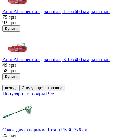
AnimAll ошейник для собак, L 25x600 мм, красный
75
грн
92
грн
Купить
AnimAll ошейник для собак, S 15х400 мм, красный
49
грн
58
грн
Купить
назад
Следующая страница
Популярные товары
Все
Сачок для аквариума Resun FN30 7х6 см
25
грн