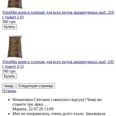
TetraMin корм в хлопьях для всех видов аквариумных рыб, 210
г (пакет 1,0)
360
грн
Купить
TetraMin корм в хлопьях для всех видов аквариумных рыб, 105
г (пакет 0,5)
180
грн
Купить
назад
Следующая страница
Отзывы
Нешановна Світлана з минулого відгуку! Чому ви
ставите три зірки
…
Марина
,
22.07.26 13:09
Мне не понравилось, очень долго ехало. Заказывала