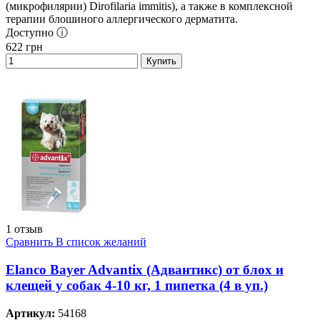
(микрофилярии) Dirofilaria immitis), а также в комплексной
терапии блошиного аллергического дерматита.
Доступно ⓘ
622
грн
Купить
1 отзыв
Сравнить
В список желаний
Elanco Bayer Advantix (Адвантикс) от блох и
клещей у собак 4-10 кг, 1 пипетка (4 в уп.)
Артикул:
54168