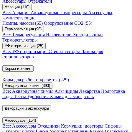
Аксессуары
Отражатели
Аэрация
(110)
Все: Аэрация
Аквариумные компрессоры
Аксессуары,
комплектующие
Помпы, насосы
(65)
Оборудование CO2
(55)
Терморегуляция
(96)
Все: Терморегуляция
Нагреватели
Холодильники
Терморегуляторы
УФ стерилизация
(25)
Все: УФ стерилизация
Стерилизаторы
Лампы для
стерилизаторов
Корма и химия
Корм для рыбок и креветок
(229)
Аквариумная химия
(393)
Все: Аквариумная химия
Альгициды
Лекарства
Подготовка
воды
Тесты
Удобрения
Химия для моря, соль
Декорации и аксессуары
Аксессуары
(164)
Все: Аксессуары
Отсадники
Кормушки, дозаторы
Сифоны
Скребки, щетки
Сачки
Уход за растениями
Разное
Градусники