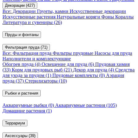
Декорации
(427)
Все: Декорации
Грунты, камни
Искусственные декорации
Искусственные растения
Натуральные коряги
Фоны
Кораллы
Литература и сувениры
(26)
Пруды и фонтаны
Фильтрация пруда
(71)
Все: Фильтрация пруда
Фильтры прудовые
Насосы для пруда
Наполнители и комплектующие
Обогрев пруда
(4)
Освещение для пруда
(6)
Прудовая химия
(33)
Корм для прудовых рыб
(21)
Декор для пруда
(4)
Средства
для ухода за прудом
(1)
Прудовые комплекты
(0)
Аэрация
пруда
(37)
Стерилизаторы
(10)
Рыбки и растения
Аквариумные рыбки
(0)
Аквариумные растения
(105)
Домашние растения
(1)
Террариум
Аксессуары
(39)