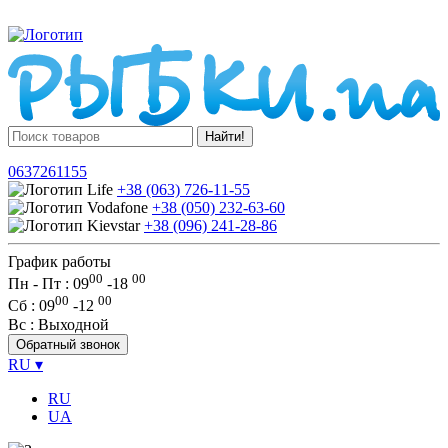
Найти!
0637261155
+38 (063) 726-11-55
+38 (050) 232-63-60
+38 (096) 241-28-86
График работы
00
00
Пн - Пт : 09
-
18
00
00
Сб
: 09
-
12
Вс
: Выходной
Обратный звонок
RU
▾
RU
UA