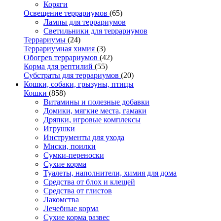
Коряги
Освещение террариумов
(65)
Лампы для террариумов
Светильники для террариумов
Террариумы
(24)
Террариумная химия
(3)
Обогрев террариумов
(42)
Корма для рептилий
(55)
Субстраты для террариумов
(20)
Кошки, собаки, грызуны, птицы
Кошки
(858)
Витамины и полезные добавки
Домики, мягкие места, гамаки
Дряпки, игровые комплексы
Игрушки
Инструменты для ухода
Миски, поилки
Сумки-переноски
Сухие корма
Туалеты, наполнители, химия для дома
Средства от блох и клещей
Средства от глистов
Лакомства
Лечебные корма
Сухие корма развес