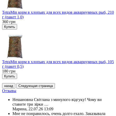
TetraMin корм в хлопьях для всех видов аквариумных рыб, 210
г (пакет 1,0)
360
грн
Купить
TetraMin корм в хлопьях для всех видов аквариумных рыб, 105
г (пакет 0,5)
180
грн
Купить
назад
Следующая страница
Отзывы
Нешановна Світлана з минулого відгуку! Чому ви
ставите три зірки
…
Марина
,
22.07.26 13:09
Мне не понравилось, очень долго ехало. Заказывала