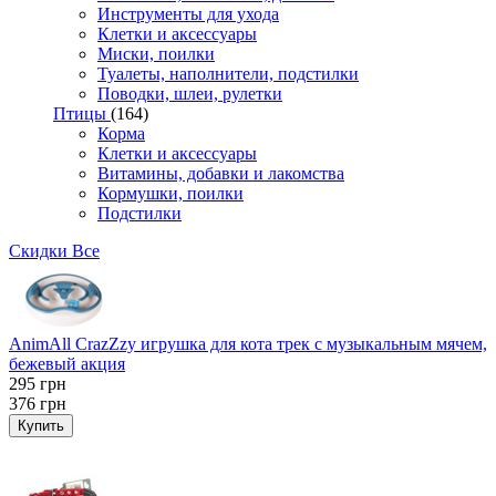
Инструменты для ухода
Клетки и аксессуары
Миски, поилки
Туалеты, наполнители, подстилки
Поводки, шлеи, рулетки
Птицы
(164)
Корма
Клетки и аксессуары
Витамины, добавки и лакомства
Кормушки, поилки
Подстилки
Скидки
Все
AnimAll CrazZzy игрушка для кота трек с музыкальным мячем,
бежевый акция
295
грн
376
грн
Купить