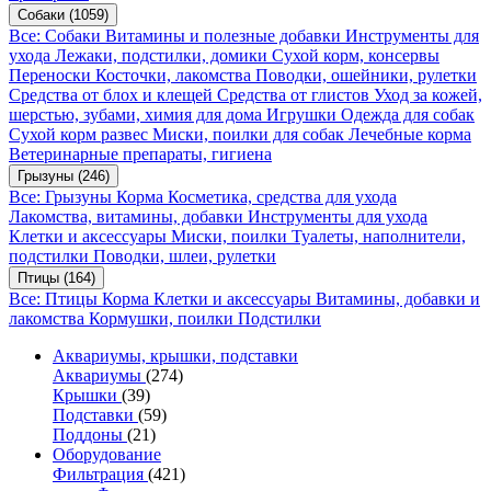
Собаки
(1059)
Все: Собаки
Витамины и полезные добавки
Инструменты для
ухода
Лежаки, подстилки, домики
Сухой корм, консервы
Переноски
Косточки, лакомства
Поводки, ошейники, рулетки
Средства от блох и клещей
Средства от глистов
Уход за кожей,
шерстью, зубами, химия для дома
Игрушки
Одежда для собак
Сухой корм развес
Миски, поилки для собак
Лечебные корма
Ветеринарные препараты, гигиена
Грызуны
(246)
Все: Грызуны
Корма
Косметика, средства для ухода
Лакомства, витамины, добавки
Инструменты для ухода
Клетки и аксессуары
Миски, поилки
Туалеты, наполнители,
подстилки
Поводки, шлеи, рулетки
Птицы
(164)
Все: Птицы
Корма
Клетки и аксессуары
Витамины, добавки и
лакомства
Кормушки, поилки
Подстилки
Аквариумы, крышки, подставки
Аквариумы
(274)
Крышки
(39)
Подставки
(59)
Поддоны
(21)
Оборудование
Фильтрация
(421)