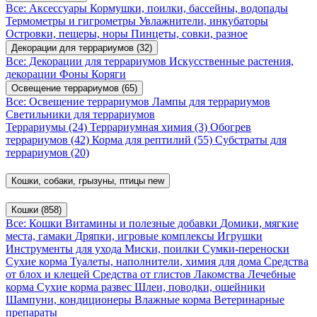
Все: Аксессуары
Кормушки, поилки, бассейны, водопады
Термометры и гигрометры
Увлажнители, инкубаторы
Островки, пещеры, норы
Пинцеты, совки, разное
Декорации для террариумов
(32)
Все: Декорации для террариумов
Искусственные растения,
декорации
Фоны
Коряги
Освещение террариумов
(65)
Все: Освещение террариумов
Лампы для террариумов
Светильники для террариумов
Террариумы
(24)
Террариумная химия
(3)
Обогрев
террариумов
(42)
Корма для рептилий
(55)
Субстраты для
террариумов
(20)
Кошки, собаки, грызуны, птицы
new
Кошки
(858)
Все: Кошки
Витамины и полезные добавки
Домики, мягкие
места, гамаки
Дряпки, игровые комплексы
Игрушки
Инструменты для ухода
Миски, поилки
Сумки-переноски
Сухие корма
Туалеты, наполнители, химия для дома
Средства
от блох и клещей
Средства от глистов
Лакомства
Лечебные
корма
Сухие корма развес
Шлеи, поводки, ошейники
Шампуни, кондиционеры
Влажные корма
Ветеринарные
препараты