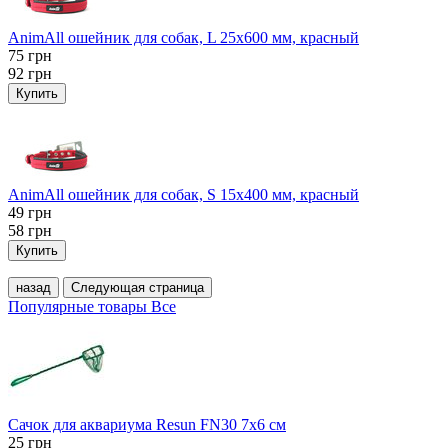
AnimAll ошейник для собак, L 25x600 мм, красный
75
грн
92
грн
Купить
AnimAll ошейник для собак, S 15х400 мм, красный
49
грн
58
грн
Купить
назад
Следующая страница
Популярные товары
Все
Сачок для аквариума Resun FN30 7х6 см
25
грн