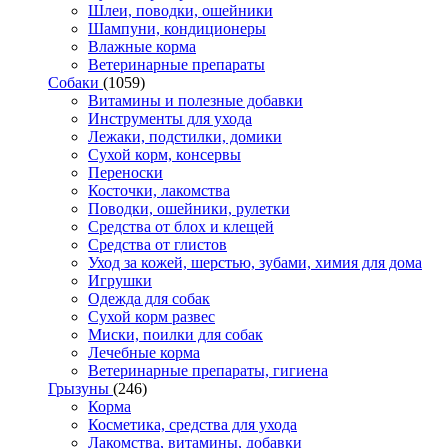
Шлеи, поводки, ошейники
Шампуни, кондиционеры
Влажные корма
Ветеринарные препараты
Собаки
(1059)
Витамины и полезные добавки
Инструменты для ухода
Лежаки, подстилки, домики
Сухой корм, консервы
Переноски
Косточки, лакомства
Поводки, ошейники, рулетки
Средства от блох и клещей
Средства от глистов
Уход за кожей, шерстью, зубами, химия для дома
Игрушки
Одежда для собак
Сухой корм развес
Миски, поилки для собак
Лечебные корма
Ветеринарные препараты, гигиена
Грызуны
(246)
Корма
Косметика, средства для ухода
Лакомства, витамины, добавки