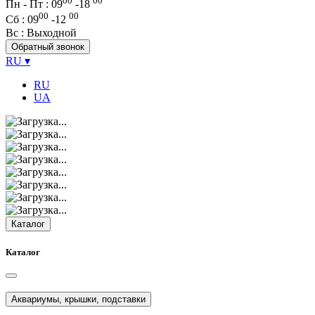
00
00
Пн - Пт : 09
-
18
00
00
Сб
: 09
-
12
Вс
: Выходной
Обратный звонок
RU
▾
RU
UA
Каталог
Каталог
Аквариумы, крышки, подставки