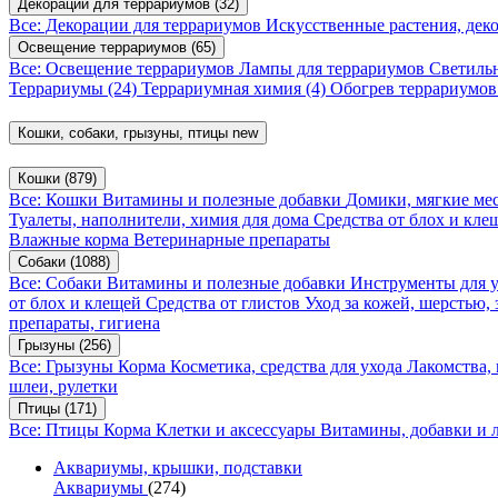
Декорации для террариумов
(32)
Все: Декорации для террариумов
Искусственные растения, де
Освещение террариумов
(65)
Все: Освещение террариумов
Лампы для террариумов
Светиль
Террариумы
(24)
Террариумная химия
(4)
Обогрев террариумо
Кошки, собаки, грызуны, птицы
new
Кошки
(879)
Все: Кошки
Витамины и полезные добавки
Домики, мягкие мес
Туалеты, наполнители, химия для дома
Средства от блох и кл
Влажные корма
Ветеринарные препараты
Собаки
(1088)
Все: Собаки
Витамины и полезные добавки
Инструменты для 
от блох и клещей
Средства от глистов
Уход за кожей, шерстью,
препараты, гигиена
Грызуны
(256)
Все: Грызуны
Корма
Косметика, средства для ухода
Лакомства,
шлеи, рулетки
Птицы
(171)
Все: Птицы
Корма
Клетки и аксессуары
Витамины, добавки и 
Аквариумы, крышки, подставки
Аквариумы
(274)