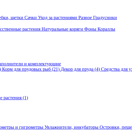
ебки, щетки
Сачки
Уход за растениями
Разное
Градусники
сственные растения
Натуральные коряги
Фоны
Кораллы
аполнители и комплектующие
)
Корм для прудовых рыб
(21)
Декор для пруда
(4)
Средства для у
е растения
(1)
ометры и гигрометры
Увлажнители, инкубаторы
Островки, пещ