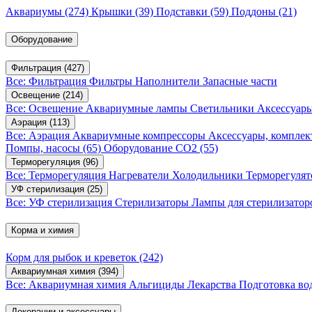
Аквариумы
(274)
Крышки
(39)
Подставки
(59)
Поддоны
(21)
Оборудование
Фильтрация
(427)
Все: Фильтрация
Фильтры
Наполнители
Запасные части
Освещение
(214)
Все: Освещение
Аквариумные лампы
Светильники
Аксессуар
Аэрация
(113)
Все: Аэрация
Аквариумные компрессоры
Аксессуары, компле
Помпы, насосы
(65)
Оборудование CO2
(55)
Терморегуляция
(96)
Все: Терморегуляция
Нагреватели
Холодильники
Терморегуля
УФ стерилизация
(25)
Все: УФ стерилизация
Стерилизаторы
Лампы для стерилизатор
Корма и химия
Корм для рыбок и креветок
(242)
Аквариумная химия
(394)
Все: Аквариумная химия
Альгициды
Лекарства
Подготовка в
Декорации и аксессуары