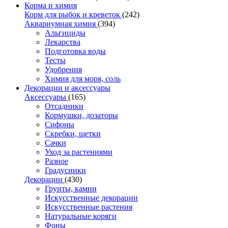
Корма и химия
Корм для рыбок и креветок
(242)
Аквариумная химия
(394)
Альгициды
Лекарства
Подготовка воды
Тесты
Удобрения
Химия для моря, соль
Декорации и аксессуары
Аксессуары
(165)
Отсадники
Кормушки, дозаторы
Сифоны
Скребки, щетки
Сачки
Уход за растениями
Разное
Градусники
Декорации
(430)
Грунты, камни
Искусственные декорации
Искусственные растения
Натуральные коряги
Фоны