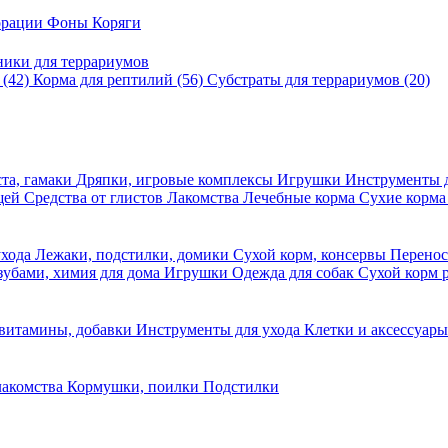
корации
Фоны
Коряги
ники для террариумов
в
(42)
Корма для рептилий
(56)
Субстраты для террариумов
(20)
та, гамаки
Дряпки, игровые комплексы
Игрушки
Инструменты 
ещей
Средства от глистов
Лакомства
Лечебные корма
Сухие корма
ухода
Лежаки, подстилки, домики
Сухой корм, консервы
Перено
 зубами, химия для дома
Игрушки
Одежда для собак
Сухой корм 
 витамины, добавки
Инструменты для ухода
Клетки и аксессуар
лакомства
Кормушки, поилки
Подстилки