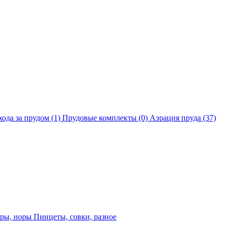
хода за прудом
(1)
Прудовые комплекты
(0)
Аэрация пруда
(37)
еры, норы
Пинцеты, совки, разное