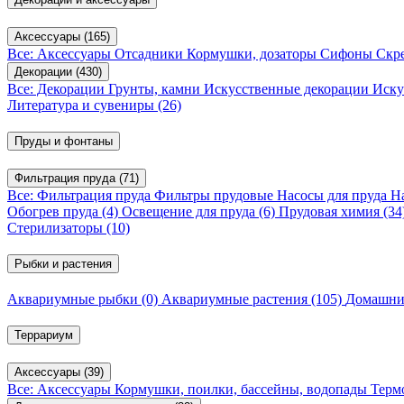
Аксессуары
(165)
Все: Аксессуары
Отсадники
Кормушки, дозаторы
Сифоны
Скр
Декорации
(430)
Все: Декорации
Грунты, камни
Искусственные декорации
Иску
Литература и сувениры
(26)
Пруды и фонтаны
Фильтрация пруда
(71)
Все: Фильтрация пруда
Фильтры прудовые
Насосы для пруда
Н
Обогрев пруда
(4)
Освещение для пруда
(6)
Прудовая химия
(34
Стерилизаторы
(10)
Рыбки и растения
Аквариумные рыбки
(0)
Аквариумные растения
(105)
Домашни
Террариум
Аксессуары
(39)
Все: Аксессуары
Кормушки, поилки, бассейны, водопады
Терм