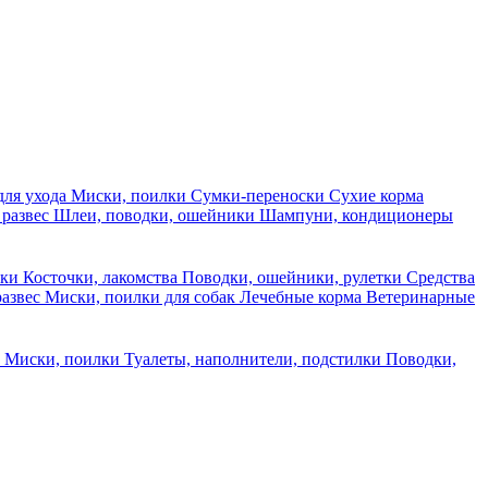
для ухода
Миски, поилки
Сумки-переноски
Сухие корма
 развес
Шлеи, поводки, ошейники
Шампуни, кондиционеры
ски
Косточки, лакомства
Поводки, ошейники, рулетки
Средства
развес
Миски, поилки для собак
Лечебные корма
Ветеринарные
ы
Миски, поилки
Туалеты, наполнители, подстилки
Поводки,