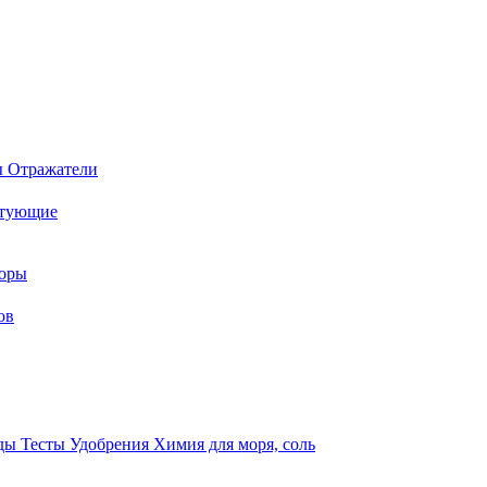
ы
Отражатели
ктующие
торы
ов
оды
Тесты
Удобрения
Химия для моря, соль