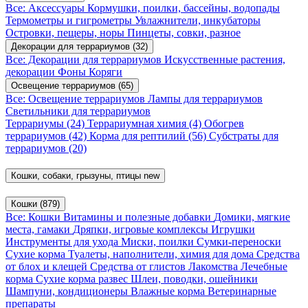
Все: Аксессуары
Кормушки, поилки, бассейны, водопады
Термометры и гигрометры
Увлажнители, инкубаторы
Островки, пещеры, норы
Пинцеты, совки, разное
Декорации для террариумов
(32)
Все: Декорации для террариумов
Искусственные растения,
декорации
Фоны
Коряги
Освещение террариумов
(65)
Все: Освещение террариумов
Лампы для террариумов
Светильники для террариумов
Террариумы
(24)
Террариумная химия
(4)
Обогрев
террариумов
(42)
Корма для рептилий
(56)
Субстраты для
террариумов
(20)
Кошки, собаки, грызуны, птицы
new
Кошки
(879)
Все: Кошки
Витамины и полезные добавки
Домики, мягкие
места, гамаки
Дряпки, игровые комплексы
Игрушки
Инструменты для ухода
Миски, поилки
Сумки-переноски
Сухие корма
Туалеты, наполнители, химия для дома
Средства
от блох и клещей
Средства от глистов
Лакомства
Лечебные
корма
Сухие корма развес
Шлеи, поводки, ошейники
Шампуни, кондиционеры
Влажные корма
Ветеринарные
препараты