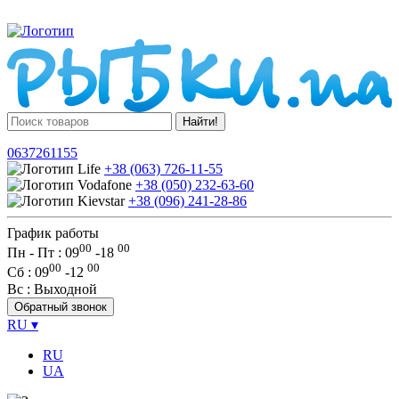
Найти!
0637261155
+38 (063) 726-11-55
+38 (050) 232-63-60
+38 (096) 241-28-86
График работы
00
00
Пн - Пт : 09
-
18
00
00
Сб
: 09
-
12
Вс
: Выходной
Обратный звонок
RU
▾
RU
UA