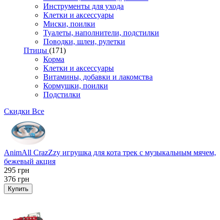
Инструменты для ухода
Клетки и аксессуары
Миски, поилки
Туалеты, наполнители, подстилки
Поводки, шлеи, рулетки
Птицы
(171)
Корма
Клетки и аксессуары
Витамины, добавки и лакомства
Кормушки, поилки
Подстилки
Скидки
Все
AnimAll CrazZzy игрушка для кота трек с музыкальным мячем,
бежевый акция
295
грн
376
грн
Купить