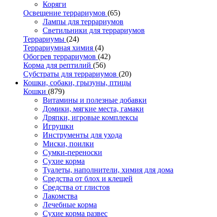
Коряги
Освещение террариумов
(65)
Лампы для террариумов
Светильники для террариумов
Террариумы
(24)
Террариумная химия
(4)
Обогрев террариумов
(42)
Корма для рептилий
(56)
Субстраты для террариумов
(20)
Кошки, собаки, грызуны, птицы
Кошки
(879)
Витамины и полезные добавки
Домики, мягкие места, гамаки
Дряпки, игровые комплексы
Игрушки
Инструменты для ухода
Миски, поилки
Сумки-переноски
Сухие корма
Туалеты, наполнители, химия для дома
Средства от блох и клещей
Средства от глистов
Лакомства
Лечебные корма
Сухие корма развес