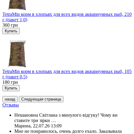
TetraMin корм в хлопьях для всех видов аквариумных рыб, 210
г (пакет 1,0)
360
грн
Купить
TetraMin корм в хлопьях для всех видов аквариумных рыб, 105
г (пакет 0,5)
180
грн
Купить
назад
Следующая страница
Отзывы
Нешановна Світлана з минулого відгуку! Чому ви
ставите три зірки
…
Марина
,
22.07.26 13:09
Мне не понравилось, очень долго ехало. Заказывала