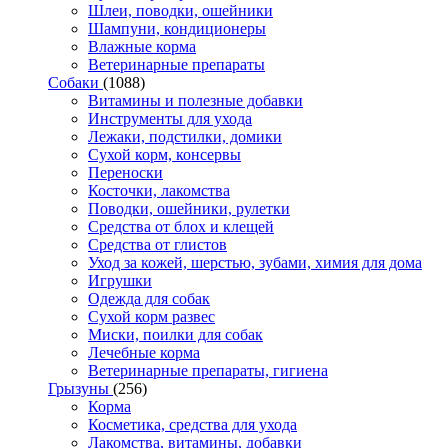
Шлеи, поводки, ошейники
Шампуни, кондиционеры
Влажные корма
Ветеринарные препараты
Собаки
(1088)
Витамины и полезные добавки
Инструменты для ухода
Лежаки, подстилки, домики
Сухой корм, консервы
Переноски
Косточки, лакомства
Поводки, ошейники, рулетки
Средства от блох и клещей
Средства от глистов
Уход за кожей, шерстью, зубами, химия для дома
Игрушки
Одежда для собак
Сухой корм развес
Миски, поилки для собак
Лечебные корма
Ветеринарные препараты, гигиена
Грызуны
(256)
Корма
Косметика, средства для ухода
Лакомства, витамины, добавки