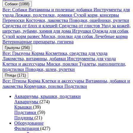
Собаки
(1088)
Все: Собаки
Витамины и полезные добавки
Инструменты для
ухода
Лежаки, подстилки, домики
Сухой корм, консервы
Переноски
Косточки, лакомства
Поводки, ошейники, рулетки
Средства от блох и клещей
Средства от глистов
Уход за кожей,
шерстью, зубами, химия для дома
Игрушки
Одежда для собак
Сухой корм развес
Миски, поилки для собак
Лечебные корма
Ветеринарные препараты, гигиена
Грызуны
(256)
Все: Грызуны
Корма
Косметика, средства для ухода
Лакомства, витамины, добавки
Инструменты для ухода
Клетки и аксессуары
Миски, поилки
Туалеты, наполнители,
подстилки
Поводки, шлеи, рулетки
Птицы
(171)
Все: Птицы
Корма
Клетки и аксессуары
Витамины, добавки и
лакомства
Кормушки, поилки
Подстилки
Аквариумы, крышки, подставки
Аквариумы
(274)
Крышки
(39)
Подставки
(59)
Поддоны
(21)
Оборудование
Фильтрация
(427)