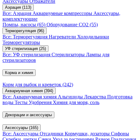
Аксессуары
Отражатели
Аэрация
(113)
Все: Аэрация
Аквариумные компрессоры
Аксессуары,
комплектующие
Помпы, насосы
(65)
Оборудование CO2
(55)
Терморегуляция
(96)
Все: Терморегуляция
Нагреватели
Холодильники
Терморегуляторы
УФ стерилизация
(25)
Все: УФ стерилизация
Стерилизаторы
Лампы для
стерилизаторов
Корма и химия
Корм для рыбок и креветок
(242)
Аквариумная химия
(394)
Все: Аквариумная химия
Альгициды
Лекарства
Подготовка
воды
Тесты
Удобрения
Химия для моря, соль
Декорации и аксессуары
Аксессуары
(165)
Все: Аксессуары
Отсадники
Кормушки, дозаторы
Сифоны
Скребки, щетки
Сачки
Уход за растениями
Разное
Градусники