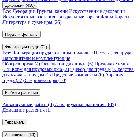
Декорации
(430)
Все: Декорации
Грунты, камни
Искусственные декорации
Искусственные растения
Натуральные коряги
Фоны
Кораллы
Литература и сувениры
(26)
Пруды и фонтаны
Фильтрация пруда
(71)
Все: Фильтрация пруда
Фильтры прудовые
Насосы для пруда
Наполнители и комплектующие
Обогрев пруда
(4)
Освещение для пруда
(6)
Прудовая химия
(34)
Корм для прудовых рыб
(21)
Декор для пруда
(4)
Средства
для ухода за прудом
(1)
Прудовые комплекты
(0)
Аэрация
пруда
(37)
Стерилизаторы
(10)
Рыбки и растения
Аквариумные рыбки
(0)
Аквариумные растения
(105)
Домашние растения
(1)
Террариум
Аксессуары
(39)