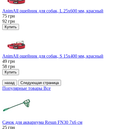
AnimAll ошейник для собак, L 25x600 мм, красный
75
грн
92
грн
Купить
AnimAll ошейник для собак, S 15х400 мм, красный
49
грн
58
грн
Купить
назад
Следующая страница
Популярные товары
Все
Сачок для аквариума Resun FN30 7х6 см
25
грн