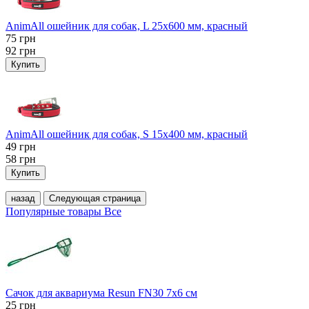
AnimAll ошейник для собак, L 25x600 мм, красный
75
грн
92
грн
Купить
AnimAll ошейник для собак, S 15х400 мм, красный
49
грн
58
грн
Купить
назад
Следующая страница
Популярные товары
Все
Сачок для аквариума Resun FN30 7х6 см
25
грн