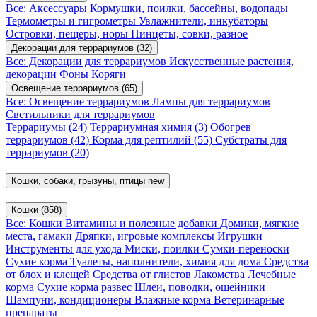
Все: Аксессуары
Кормушки, поилки, бассейны, водопады
Термометры и гигрометры
Увлажнители, инкубаторы
Островки, пещеры, норы
Пинцеты, совки, разное
Декорации для террариумов
(32)
Все: Декорации для террариумов
Искусственные растения,
декорации
Фоны
Коряги
Освещение террариумов
(65)
Все: Освещение террариумов
Лампы для террариумов
Светильники для террариумов
Террариумы
(24)
Террариумная химия
(3)
Обогрев
террариумов
(42)
Корма для рептилий
(55)
Субстраты для
террариумов
(20)
Кошки, собаки, грызуны, птицы
new
Кошки
(858)
Все: Кошки
Витамины и полезные добавки
Домики, мягкие
места, гамаки
Дряпки, игровые комплексы
Игрушки
Инструменты для ухода
Миски, поилки
Сумки-переноски
Сухие корма
Туалеты, наполнители, химия для дома
Средства
от блох и клещей
Средства от глистов
Лакомства
Лечебные
корма
Сухие корма развес
Шлеи, поводки, ошейники
Шампуни, кондиционеры
Влажные корма
Ветеринарные
препараты