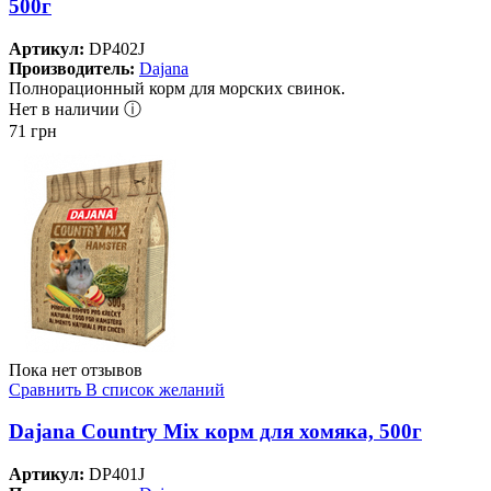
500г
Артикул:
DP402J
Производитель:
Dajana
Полнорационный корм для морских свинок.
Нет в наличии ⓘ
71
грн
Пока нет отзывов
Сравнить
В список желаний
Dajana Country Mix корм для хомяка, 500г
Артикул:
DP401J