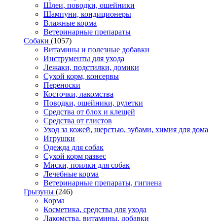
Шлеи, поводки, ошейники
Шампуни, кондиционеры
Влажные корма
Ветеринарные препараты
Собаки
(1057)
Витамины и полезные добавки
Инструменты для ухода
Лежаки, подстилки, домики
Сухой корм, консервы
Переноски
Косточки, лакомства
Поводки, ошейники, рулетки
Средства от блох и клещей
Средства от глистов
Уход за кожей, шерстью, зубами, химия для дома
Игрушки
Одежда для собак
Сухой корм развес
Миски, поилки для собак
Лечебные корма
Ветеринарные препараты, гигиена
Грызуны
(246)
Корма
Косметика, средства для ухода
Лакомства, витамины, добавки