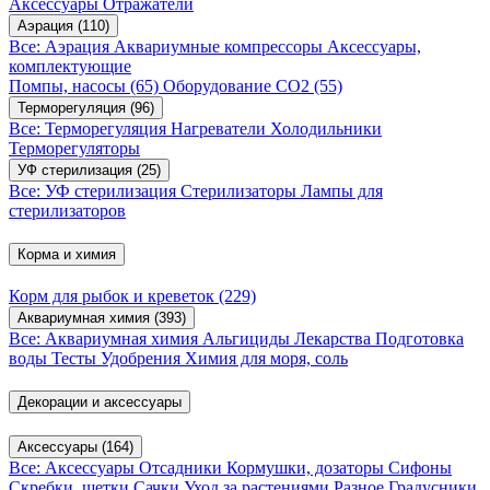
Аксессуары
Отражатели
Аэрация
(110)
Все: Аэрация
Аквариумные компрессоры
Аксессуары,
комплектующие
Помпы, насосы
(65)
Оборудование CO2
(55)
Терморегуляция
(96)
Все: Терморегуляция
Нагреватели
Холодильники
Терморегуляторы
УФ стерилизация
(25)
Все: УФ стерилизация
Стерилизаторы
Лампы для
стерилизаторов
Корма и химия
Корм для рыбок и креветок
(229)
Аквариумная химия
(393)
Все: Аквариумная химия
Альгициды
Лекарства
Подготовка
воды
Тесты
Удобрения
Химия для моря, соль
Декорации и аксессуары
Аксессуары
(164)
Все: Аксессуары
Отсадники
Кормушки, дозаторы
Сифоны
Скребки, щетки
Сачки
Уход за растениями
Разное
Градусники