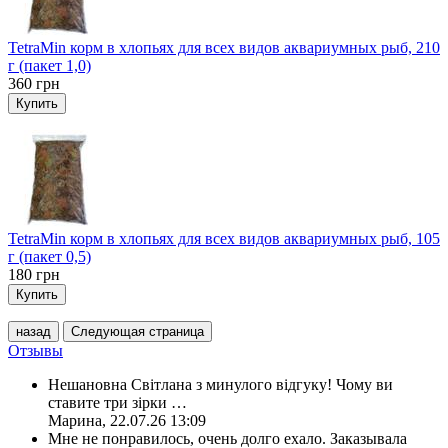
TetraMin корм в хлопьях для всех видов аквариумных рыб, 210
г (пакет 1,0)
360
грн
Купить
TetraMin корм в хлопьях для всех видов аквариумных рыб, 105
г (пакет 0,5)
180
грн
Купить
назад
Следующая страница
Отзывы
Нешановна Світлана з минулого відгуку! Чому ви
ставите три зірки
…
Марина
,
22.07.26 13:09
Мне не понравилось, очень долго ехало. Заказывала