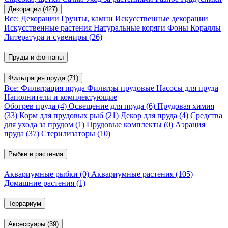
Декорации
(427)
Все: Декорации
Грунты, камни
Искусственные декорации
Искусственные растения
Натуральные коряги
Фоны
Кораллы
Литература и сувениры
(26)
Пруды и фонтаны
Фильтрация пруда
(71)
Все: Фильтрация пруда
Фильтры прудовые
Насосы для пруда
Наполнители и комплектующие
Обогрев пруда
(4)
Освещение для пруда
(6)
Прудовая химия
(33)
Корм для прудовых рыб
(21)
Декор для пруда
(4)
Средства
для ухода за прудом
(1)
Прудовые комплекты
(0)
Аэрация
пруда
(37)
Стерилизаторы
(10)
Рыбки и растения
Аквариумные рыбки
(0)
Аквариумные растения
(105)
Домашние растения
(1)
Террариум
Аксессуары
(39)