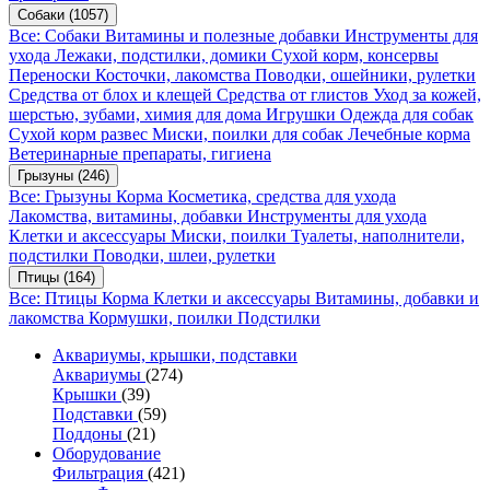
Собаки
(1057)
Все: Собаки
Витамины и полезные добавки
Инструменты для
ухода
Лежаки, подстилки, домики
Сухой корм, консервы
Переноски
Косточки, лакомства
Поводки, ошейники, рулетки
Средства от блох и клещей
Средства от глистов
Уход за кожей,
шерстью, зубами, химия для дома
Игрушки
Одежда для собак
Сухой корм развес
Миски, поилки для собак
Лечебные корма
Ветеринарные препараты, гигиена
Грызуны
(246)
Все: Грызуны
Корма
Косметика, средства для ухода
Лакомства, витамины, добавки
Инструменты для ухода
Клетки и аксессуары
Миски, поилки
Туалеты, наполнители,
подстилки
Поводки, шлеи, рулетки
Птицы
(164)
Все: Птицы
Корма
Клетки и аксессуары
Витамины, добавки и
лакомства
Кормушки, поилки
Подстилки
Аквариумы, крышки, подставки
Аквариумы
(274)
Крышки
(39)
Подставки
(59)
Поддоны
(21)
Оборудование
Фильтрация
(421)