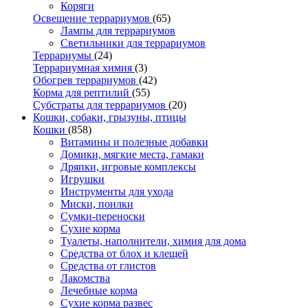
Коряги
Освещение террариумов
(65)
Лампы для террариумов
Светильники для террариумов
Террариумы
(24)
Террариумная химия
(3)
Обогрев террариумов
(42)
Корма для рептилий
(55)
Субстраты для террариумов
(20)
Кошки, собаки, грызуны, птицы
Кошки
(858)
Витамины и полезные добавки
Домики, мягкие места, гамаки
Дряпки, игровые комплексы
Игрушки
Инструменты для ухода
Миски, поилки
Сумки-переноски
Сухие корма
Туалеты, наполнители, химия для дома
Средства от блох и клещей
Средства от глистов
Лакомства
Лечебные корма
Сухие корма развес