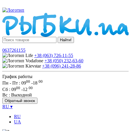
Найти!
0637261155
+38 (063) 726-11-55
+38 (050) 232-63-60
+38 (096) 241-28-86
График работы
00
00
Пн - Пт : 09
-
18
00
00
Сб
: 09
-
12
Вс
: Выходной
Обратный звонок
RU
▾
RU
UA