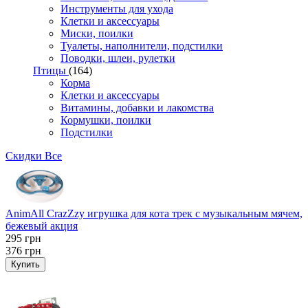
Инструменты для ухода
Клетки и аксессуары
Миски, поилки
Туалеты, наполнители, подстилки
Поводки, шлеи, рулетки
Птицы
(164)
Корма
Клетки и аксессуары
Витамины, добавки и лакомства
Кормушки, поилки
Подстилки
Скидки
Все
AnimAll CrazZzy игрушка для кота трек с музыкальным мячем,
бежевый акция
295
грн
376
грн
Купить