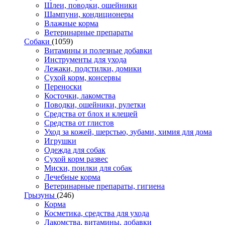
Шлеи, поводки, ошейники
Шампуни, кондиционеры
Влажные корма
Ветеринарные препараты
Собаки
(1059)
Витамины и полезные добавки
Инструменты для ухода
Лежаки, подстилки, домики
Сухой корм, консервы
Переноски
Косточки, лакомства
Поводки, ошейники, рулетки
Средства от блох и клещей
Средства от глистов
Уход за кожей, шерстью, зубами, химия для дома
Игрушки
Одежда для собак
Сухой корм развес
Миски, поилки для собак
Лечебные корма
Ветеринарные препараты, гигиена
Грызуны
(246)
Корма
Косметика, средства для ухода
Лакомства, витамины, добавки