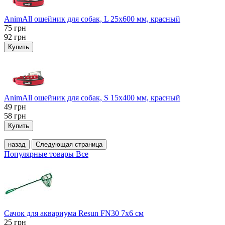
AnimAll ошейник для собак, L 25x600 мм, красный
75
грн
92
грн
Купить
AnimAll ошейник для собак, S 15х400 мм, красный
49
грн
58
грн
Купить
назад
Следующая страница
Популярные товары
Все
Сачок для аквариума Resun FN30 7х6 см
25
грн