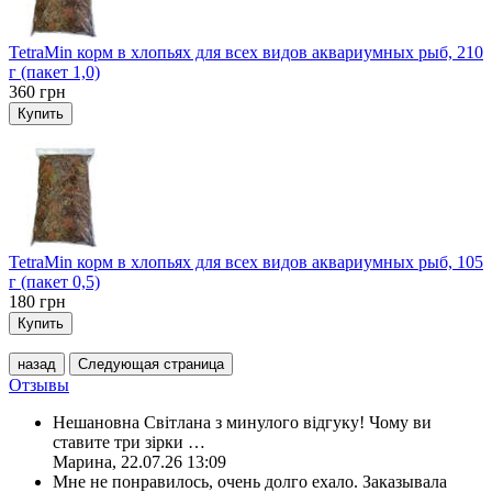
TetraMin корм в хлопьях для всех видов аквариумных рыб, 210
г (пакет 1,0)
360
грн
Купить
TetraMin корм в хлопьях для всех видов аквариумных рыб, 105
г (пакет 0,5)
180
грн
Купить
назад
Следующая страница
Отзывы
Нешановна Світлана з минулого відгуку! Чому ви
ставите три зірки
…
Марина
,
22.07.26 13:09
Мне не понравилось, очень долго ехало. Заказывала