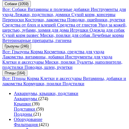
Собаки
(1059)
Все: Собаки
Витамины и полезные добавки
Инструменты для
ухода
Лежаки, подстилки, домики
Сухой корм, консервы
Переноски
Косточки, лакомства
Поводки, ошейники, рулетки
Средства от блох и клещей
Средства от глистов
Уход за кожей,
шерстью, зубами, химия для дома
Игрушки
Одежда для собак
Сухой корм развес
Миски, поилки для собак
Лечебные корма
Ветеринарные препараты, гигиена
Грызуны
(246)
Все: Грызуны
Корма
Косметика, средства для ухода
Лакомства, витамины, добавки
Инструменты для ухода
Клетки и аксессуары
Миски, поилки
Туалеты, наполнители,
подстилки
Поводки, шлеи, рулетки
Птицы
(164)
Все: Птицы
Корма
Клетки и аксессуары
Витамины, добавки и
лакомства
Кормушки, поилки
Подстилки
Аквариумы, крышки, подставки
Аквариумы
(274)
Крышки
(39)
Подставки
(59)
Поддоны
(21)
Оборудование
Фильтрация
(421)