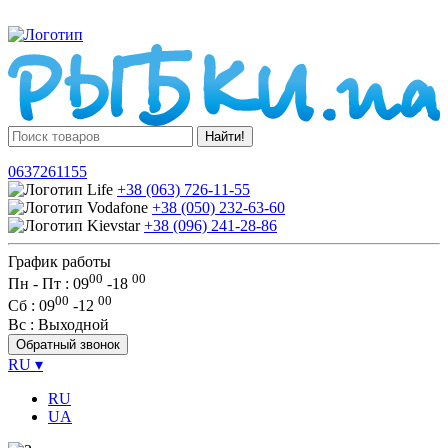
Найти!
0637261155
+38 (063) 726-11-55
+38 (050) 232-63-60
+38 (096) 241-28-86
График работы
00
00
Пн - Пт : 09
-
18
00
00
Сб
: 09
-
12
Вс
: Выходной
Обратный звонок
RU
▾
RU
UA