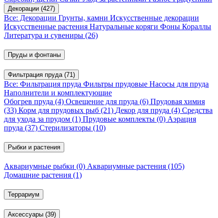
Декорации
(427)
Все: Декорации
Грунты, камни
Искусственные декорации
Искусственные растения
Натуральные коряги
Фоны
Кораллы
Литература и сувениры
(26)
Пруды и фонтаны
Фильтрация пруда
(71)
Все: Фильтрация пруда
Фильтры прудовые
Насосы для пруда
Наполнители и комплектующие
Обогрев пруда
(4)
Освещение для пруда
(6)
Прудовая химия
(33)
Корм для прудовых рыб
(21)
Декор для пруда
(4)
Средства
для ухода за прудом
(1)
Прудовые комплекты
(0)
Аэрация
пруда
(37)
Стерилизаторы
(10)
Рыбки и растения
Аквариумные рыбки
(0)
Аквариумные растения
(105)
Домашние растения
(1)
Террариум
Аксессуары
(39)