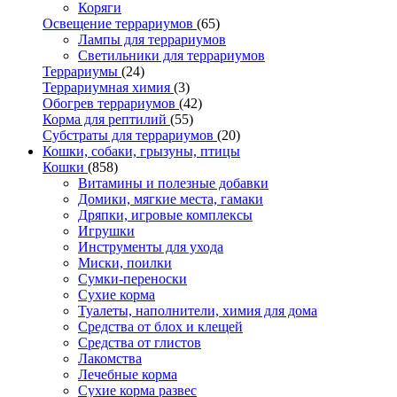
Коряги
Освещение террариумов
(65)
Лампы для террариумов
Светильники для террариумов
Террариумы
(24)
Террариумная химия
(3)
Обогрев террариумов
(42)
Корма для рептилий
(55)
Субстраты для террариумов
(20)
Кошки, собаки, грызуны, птицы
Кошки
(858)
Витамины и полезные добавки
Домики, мягкие места, гамаки
Дряпки, игровые комплексы
Игрушки
Инструменты для ухода
Миски, поилки
Сумки-переноски
Сухие корма
Туалеты, наполнители, химия для дома
Средства от блох и клещей
Средства от глистов
Лакомства
Лечебные корма
Сухие корма развес