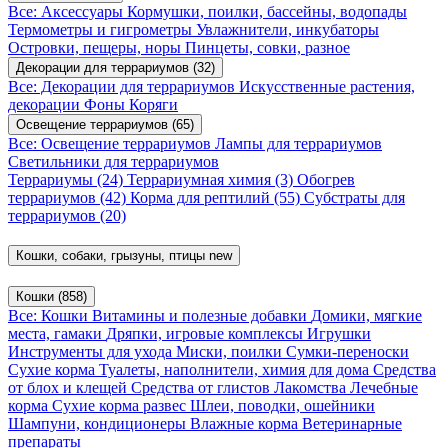
Все: Аксессуары
Кормушки, поилки, бассейны, водопады
Термометры и гигрометры
Увлажнители, инкубаторы
Островки, пещеры, норы
Пинцеты, совки, разное
Декорации для террариумов
(32)
Все: Декорации для террариумов
Искусственные растения,
декорации
Фоны
Коряги
Освещение террариумов
(65)
Все: Освещение террариумов
Лампы для террариумов
Светильники для террариумов
Террариумы
(24)
Террариумная химия
(3)
Обогрев
террариумов
(42)
Корма для рептилий
(55)
Субстраты для
террариумов
(20)
Кошки, собаки, грызуны, птицы
new
Кошки
(858)
Все: Кошки
Витамины и полезные добавки
Домики, мягкие
места, гамаки
Дряпки, игровые комплексы
Игрушки
Инструменты для ухода
Миски, поилки
Сумки-переноски
Сухие корма
Туалеты, наполнители, химия для дома
Средства
от блох и клещей
Средства от глистов
Лакомства
Лечебные
корма
Сухие корма развес
Шлеи, поводки, ошейники
Шампуни, кондиционеры
Влажные корма
Ветеринарные
препараты