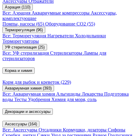
Аксессуары
Отражатели
Аэрация
(110)
Все: Аэрация
Аквариумные компрессоры
Аксессуары,
комплектующие
Помпы, насосы
(65)
Оборудование CO2
(55)
Терморегуляция
(96)
Все: Терморегуляция
Нагреватели
Холодильники
Терморегуляторы
УФ стерилизация
(25)
Все: УФ стерилизация
Стерилизаторы
Лампы для
стерилизаторов
Корма и химия
Корм для рыбок и креветок
(229)
Аквариумная химия
(393)
Все: Аквариумная химия
Альгициды
Лекарства
Подготовка
воды
Тесты
Удобрения
Химия для моря, соль
Декорации и аксессуары
Аксессуары
(164)
Все: Аксессуары
Отсадники
Кормушки, дозаторы
Сифоны
Скребки, щетки
Сачки
Уход за растениями
Разное
Градусники