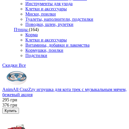
Инструменты для ухода
Клетки и аксессуары
Миски, поилки
Туалеты, наполнители, подстилки
Поводки, шлеи, рулетки
Птицы
(164)
Корма
Клетки и аксессуары
Витамины, добавки и лакомства
Кормушки, поилки
Подстилки
Скидки
Все
AnimAll CrazZzy игрушка для кота трек с музыкальным мячем,
бежевый акция
295
грн
376
грн
Купить