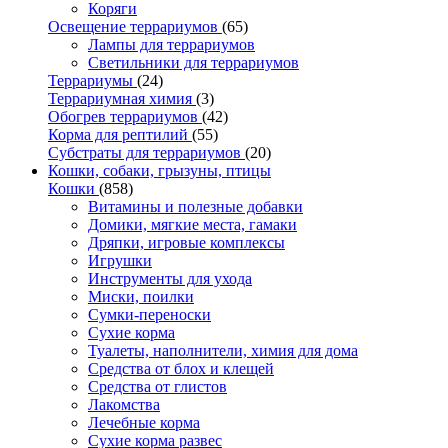
Коряги
Освещение террариумов
(65)
Лампы для террариумов
Светильники для террариумов
Террариумы
(24)
Террариумная химия
(3)
Обогрев террариумов
(42)
Корма для рептилий
(55)
Субстраты для террариумов
(20)
Кошки, собаки, грызуны, птицы
Кошки
(858)
Витамины и полезные добавки
Домики, мягкие места, гамаки
Дряпки, игровые комплексы
Игрушки
Инструменты для ухода
Миски, поилки
Сумки-переноски
Сухие корма
Туалеты, наполнители, химия для дома
Средства от блох и клещей
Средства от глистов
Лакомства
Лечебные корма
Сухие корма развес