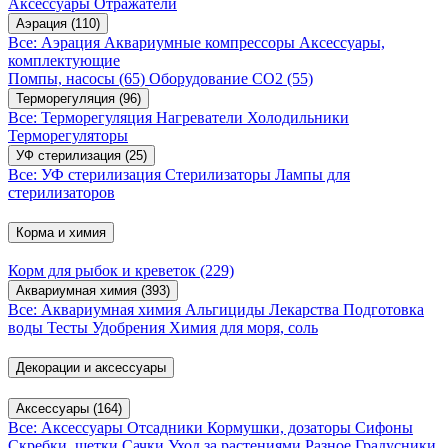
Аксессуары
Отражатели
Аэрация
(110)
Все: Аэрация
Аквариумные компрессоры
Аксессуары,
комплектующие
Помпы, насосы
(65)
Оборудование CO2
(55)
Терморегуляция
(96)
Все: Терморегуляция
Нагреватели
Холодильники
Терморегуляторы
УФ стерилизация
(25)
Все: УФ стерилизация
Стерилизаторы
Лампы для
стерилизаторов
Корма и химия
Корм для рыбок и креветок
(229)
Аквариумная химия
(393)
Все: Аквариумная химия
Альгициды
Лекарства
Подготовка
воды
Тесты
Удобрения
Химия для моря, соль
Декорации и аксессуары
Аксессуары
(164)
Все: Аксессуары
Отсадники
Кормушки, дозаторы
Сифоны
Скребки, щетки
Сачки
Уход за растениями
Разное
Градусники