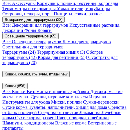
Все: Аксессуары
Кормушки, поилки, бассейны, водопады
Термометры и гигрометры
Увлажнители, инкубаторы
Островки, пещеры, норы
Пинцеты, совки, разное
Декорации для террариумов
(32)
Все: Декорации для террариумов
Искусственные растения,
декорации
Фоны
Коряги
Освещение террариумов
(65)
Все: Освещение террариумов
Лампы для террариумов
Светильники для террариумов
Террариумы
(24)
Террариумная химия
(3)
Обогрев
террариумов
(42)
Корма для рептилий
(55)
Субстраты для
террариумов
(20)
Кошки, собаки, грызуны, птицы
new
Кошки
(858)
Все: Кошки
Витамины и полезные добавки
Домики, мягкие
места, гамаки
Дряпки, игровые комплексы
Игрушки
Инструменты для ухода
Миски, поилки
Сумки-переноски
Сухие корма
Туалеты, наполнители, химия для дома
Средства
от блох и клещей
Средства от глистов
Лакомства
Лечебные
корма
Сухие корма развес
Шлеи, поводки, ошейники
Шампуни, кондиционеры
Влажные корма
Ветеринарные
препараты