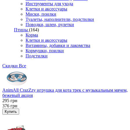
Инструменты для ухода
Клетки и аксессуары
Миски, поилки
Туалеты, наполнители, подстилки
Поводки, шлеи, рулетки
Птицы
(164)
Корма
Клетки и аксессуары
Витамины, добавки и лакомства
Кормушки, поилки
Подстилки
Скидки
Все
AnimAll CrazZzy игрушка для кота трек с музыкальным мячем,
бежевый акция
295
грн
376
грн
Купить