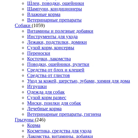
Шлеи, поводки, ошейники
Шампуни, кондиционеры
Влажные корма
Ветеринарные препараты
Собаки
(1059)
Витамины и полезные добавки
Инструменты для ухода
Лежаки, подстилки, домики
Сухой корм, консервы
Переноски
Косточки, лакомства
Поводки, ошейники, рулетки
Средства от блох и клещей
Средства от глистов
Уход за кожей, шерстью, зубами, химия для дома
Игрушки
Одежда для собак
Сухой корм развес
Миски, поилки для собак
Лечебные корма
Ветеринарные препараты, гигиена
Грызуны
(246)
Корма
Косметика, средства для ухода
Лакомства, витамины, добавки