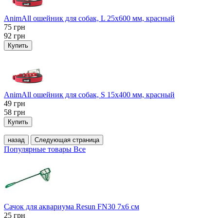
AnimAll ошейник для собак, L 25x600 мм, красный
75
грн
92
грн
Купить
AnimAll ошейник для собак, S 15х400 мм, красный
49
грн
58
грн
Купить
назад
Следующая страница
Популярные товары
Все
Сачок для аквариума Resun FN30 7х6 см
25
грн