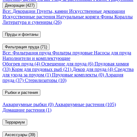
Декорации
(427)
Все: Декорации
Грунты, камни
Искусственные декорации
Искусственные растения
Натуральные коряги
Фоны
Кораллы
Литература и сувениры
(26)
Пруды и фонтаны
Фильтрация пруда
(71)
Все: Фильтрация пруда
Фильтры прудовые
Насосы для пруда
Наполнители и комплектующие
Обогрев пруда
(4)
Освещение для пруда
(6)
Прудовая химия
(33)
Корм для прудовых рыб
(21)
Декор для пруда
(4)
Средства
для ухода за прудом
(1)
Прудовые комплекты
(0)
Аэрация
пруда
(37)
Стерилизаторы
(10)
Рыбки и растения
Аквариумные рыбки
(0)
Аквариумные растения
(105)
Домашние растения
(1)
Террариум
Аксессуары
(39)