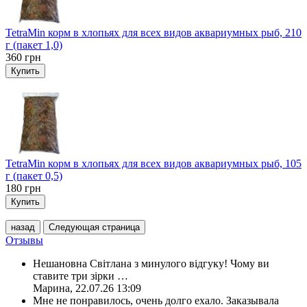
TetraMin корм в хлопьях для всех видов аквариумных рыб, 210
г (пакет 1,0)
360
грн
Купить
TetraMin корм в хлопьях для всех видов аквариумных рыб, 105
г (пакет 0,5)
180
грн
Купить
назад
Следующая страница
Отзывы
Нешановна Світлана з минулого відгуку! Чому ви
ставите три зірки
…
Марина
,
22.07.26 13:09
Мне не понравилось, очень долго ехало. Заказывала