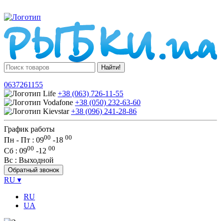
Найти!
0637261155
+38 (063) 726-11-55
+38 (050) 232-63-60
+38 (096) 241-28-86
График работы
00
00
Пн - Пт : 09
-
18
00
00
Сб
: 09
-
12
Вс
: Выходной
Обратный звонок
RU
▾
RU
UA