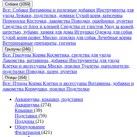
Собаки
(1059)
Все: Собаки
Витамины и полезные добавки
Инструменты для
ухода
Лежаки, подстилки, домики
Сухой корм, консервы
Переноски
Косточки, лакомства
Поводки, ошейники, рулетки
Средства от блох и клещей
Средства от глистов
Уход за кожей,
шерстью, зубами, химия для дома
Игрушки
Одежда для собак
Сухой корм развес
Миски, поилки для собак
Лечебные корма
Ветеринарные препараты, гигиена
Грызуны
(246)
Все: Грызуны
Корма
Косметика, средства для ухода
Лакомства, витамины, добавки
Инструменты для ухода
Клетки и аксессуары
Миски, поилки
Туалеты, наполнители,
подстилки
Поводки, шлеи, рулетки
Птицы
(164)
Все: Птицы
Корма
Клетки и аксессуары
Витамины, добавки и
лакомства
Кормушки, поилки
Подстилки
Аквариумы, крышки, подставки
Аквариумы
(274)
Крышки
(39)
Подставки
(59)
Поддоны
(21)
Оборудование
Фильтрация
(421)