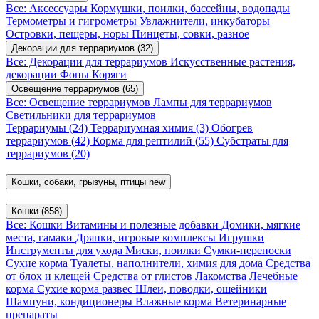
Все: Аксессуары
Кормушки, поилки, бассейны, водопады
Термометры и гигрометры
Увлажнители, инкубаторы
Островки, пещеры, норы
Пинцеты, совки, разное
Декорации для террариумов
(32)
Все: Декорации для террариумов
Искусственные растения,
декорации
Фоны
Коряги
Освещение террариумов
(65)
Все: Освещение террариумов
Лампы для террариумов
Светильники для террариумов
Террариумы
(24)
Террариумная химия
(3)
Обогрев
террариумов
(42)
Корма для рептилий
(55)
Субстраты для
террариумов
(20)
Кошки, собаки, грызуны, птицы
new
Кошки
(858)
Все: Кошки
Витамины и полезные добавки
Домики, мягкие
места, гамаки
Дряпки, игровые комплексы
Игрушки
Инструменты для ухода
Миски, поилки
Сумки-переноски
Сухие корма
Туалеты, наполнители, химия для дома
Средства
от блох и клещей
Средства от глистов
Лакомства
Лечебные
корма
Сухие корма развес
Шлеи, поводки, ошейники
Шампуни, кондиционеры
Влажные корма
Ветеринарные
препараты