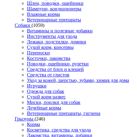
Шлеи, поводки, ошейники
Шампуни, кондиционеры
Влажные корма
Ветеринарные препараты
Собаки
(1059)
Витамины и полезные добавки
Инструменты для ухода
Лежаки, подстилки, домики
Сухой корм, консервы
Переноски
Косточки, лакомства
Поводки, ошейники, рулетки
Средства от блох и клещей
Средства от глистов
Уход за кожей, шерстью, зубами, химия для дома
Игрушки
Одежда для собак
Сухой корм развес
Миски, поилки для собак
Лечебные корма
Ветеринарные препараты, гигиена
Грызуны
(246)
Корма
Косметика, средства для ухода
Лакомства, витамины, добавки