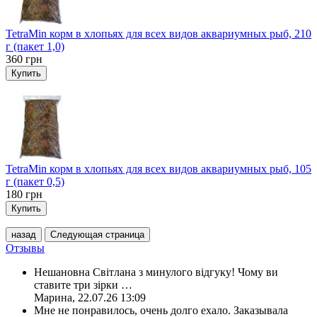
TetraMin корм в хлопьях для всех видов аквариумных рыб, 210
г (пакет 1,0)
360
грн
Купить
TetraMin корм в хлопьях для всех видов аквариумных рыб, 105
г (пакет 0,5)
180
грн
Купить
назад
Следующая страница
Отзывы
Нешановна Світлана з минулого відгуку! Чому ви
ставите три зірки
…
Марина
,
22.07.26 13:09
Мне не понравилось, очень долго ехало. Заказывала