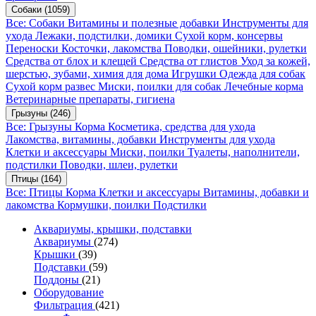
Собаки
(1059)
Все: Собаки
Витамины и полезные добавки
Инструменты для
ухода
Лежаки, подстилки, домики
Сухой корм, консервы
Переноски
Косточки, лакомства
Поводки, ошейники, рулетки
Средства от блох и клещей
Средства от глистов
Уход за кожей,
шерстью, зубами, химия для дома
Игрушки
Одежда для собак
Сухой корм развес
Миски, поилки для собак
Лечебные корма
Ветеринарные препараты, гигиена
Грызуны
(246)
Все: Грызуны
Корма
Косметика, средства для ухода
Лакомства, витамины, добавки
Инструменты для ухода
Клетки и аксессуары
Миски, поилки
Туалеты, наполнители,
подстилки
Поводки, шлеи, рулетки
Птицы
(164)
Все: Птицы
Корма
Клетки и аксессуары
Витамины, добавки и
лакомства
Кормушки, поилки
Подстилки
Аквариумы, крышки, подставки
Аквариумы
(274)
Крышки
(39)
Подставки
(59)
Поддоны
(21)
Оборудование
Фильтрация
(421)