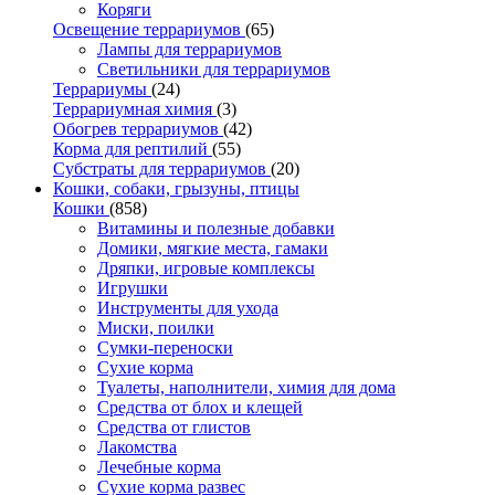
Коряги
Освещение террариумов
(65)
Лампы для террариумов
Светильники для террариумов
Террариумы
(24)
Террариумная химия
(3)
Обогрев террариумов
(42)
Корма для рептилий
(55)
Субстраты для террариумов
(20)
Кошки, собаки, грызуны, птицы
Кошки
(858)
Витамины и полезные добавки
Домики, мягкие места, гамаки
Дряпки, игровые комплексы
Игрушки
Инструменты для ухода
Миски, поилки
Сумки-переноски
Сухие корма
Туалеты, наполнители, химия для дома
Средства от блох и клещей
Средства от глистов
Лакомства
Лечебные корма
Сухие корма развес