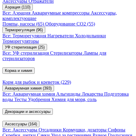
Аксессуары
Отражатели
Аэрация
(110)
Все: Аэрация
Аквариумные компрессоры
Аксессуары,
комплектующие
Помпы, насосы
(65)
Оборудование CO2
(55)
Терморегуляция
(96)
Все: Терморегуляция
Нагреватели
Холодильники
Терморегуляторы
УФ стерилизация
(25)
Все: УФ стерилизация
Стерилизаторы
Лампы для
стерилизаторов
Корма и химия
Корм для рыбок и креветок
(229)
Аквариумная химия
(393)
Все: Аквариумная химия
Альгициды
Лекарства
Подготовка
воды
Тесты
Удобрения
Химия для моря, соль
Декорации и аксессуары
Аксессуары
(164)
Все: Аксессуары
Отсадники
Кормушки, дозаторы
Сифоны
Скребки, щетки
Сачки
Уход за растениями
Разное
Градусники