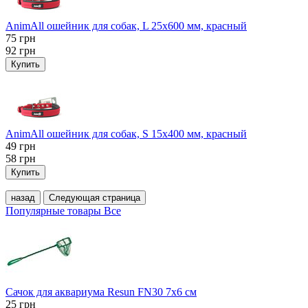
AnimAll ошейник для собак, L 25x600 мм, красный
75
грн
92
грн
Купить
AnimAll ошейник для собак, S 15х400 мм, красный
49
грн
58
грн
Купить
назад
Следующая страница
Популярные товары
Все
Сачок для аквариума Resun FN30 7х6 см
25
грн