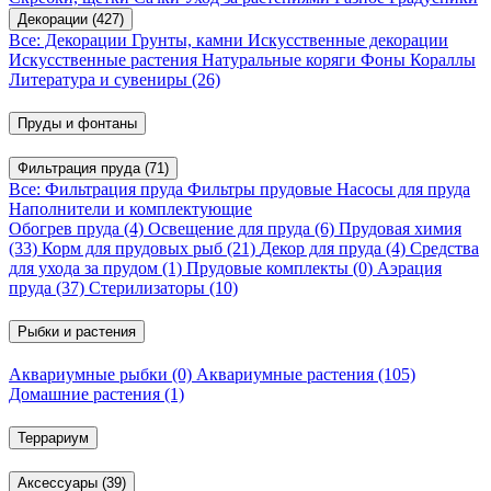
Декорации
(427)
Все: Декорации
Грунты, камни
Искусственные декорации
Искусственные растения
Натуральные коряги
Фоны
Кораллы
Литература и сувениры
(26)
Пруды и фонтаны
Фильтрация пруда
(71)
Все: Фильтрация пруда
Фильтры прудовые
Насосы для пруда
Наполнители и комплектующие
Обогрев пруда
(4)
Освещение для пруда
(6)
Прудовая химия
(33)
Корм для прудовых рыб
(21)
Декор для пруда
(4)
Средства
для ухода за прудом
(1)
Прудовые комплекты
(0)
Аэрация
пруда
(37)
Стерилизаторы
(10)
Рыбки и растения
Аквариумные рыбки
(0)
Аквариумные растения
(105)
Домашние растения
(1)
Террариум
Аксессуары
(39)