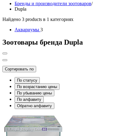
Бренды и производители зоотоваров
/
Dupla
Найдено 3 products в 1 категориях
Аквариумы
3
Зоотовары бренда Dupla
Сортировать по
По статусу
По возрастанию цены
По убыванию цены
По алфавиту
Обратно алфавиту