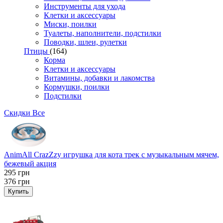
Инструменты для ухода
Клетки и аксессуары
Миски, поилки
Туалеты, наполнители, подстилки
Поводки, шлеи, рулетки
Птицы
(164)
Корма
Клетки и аксессуары
Витамины, добавки и лакомства
Кормушки, поилки
Подстилки
Скидки
Все
AnimAll CrazZzy игрушка для кота трек с музыкальным мячем,
бежевый акция
295
грн
376
грн
Купить