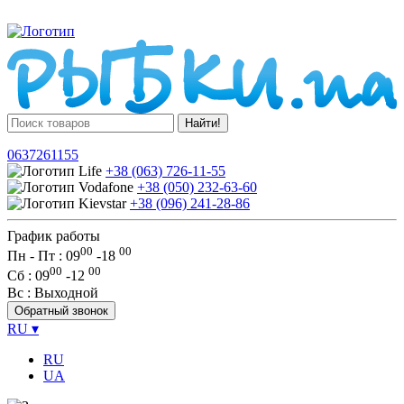
Найти!
0637261155
+38 (063) 726-11-55
+38 (050) 232-63-60
+38 (096) 241-28-86
График работы
00
00
Пн - Пт : 09
-
18
00
00
Сб
: 09
-
12
Вс
: Выходной
Обратный звонок
RU
▾
RU
UA