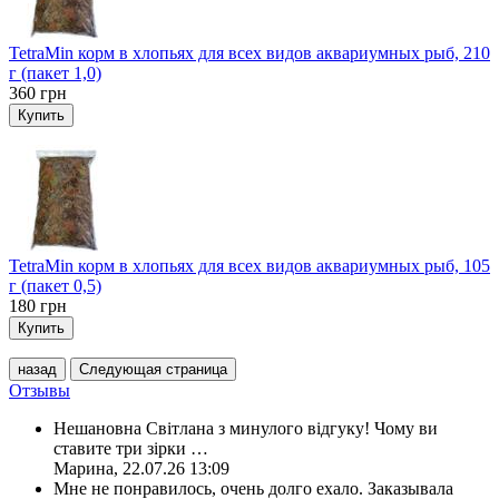
TetraMin корм в хлопьях для всех видов аквариумных рыб, 210
г (пакет 1,0)
360
грн
Купить
TetraMin корм в хлопьях для всех видов аквариумных рыб, 105
г (пакет 0,5)
180
грн
Купить
назад
Следующая страница
Отзывы
Нешановна Світлана з минулого відгуку! Чому ви
ставите три зірки
…
Марина
,
22.07.26 13:09
Мне не понравилось, очень долго ехало. Заказывала