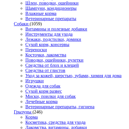
Шлеи, поводки, ошейники
Шампуни, кондиционеры
Влажные корма
Ветеринарные препараты
Собаки
(1059)
Витамины и полезные добавки
Инструменты для ухода
Лежаки, подстилки, домики
Сухой корм, консервы
Переноски
Косточки, лакомства
Поводки, ошейники, рулетки
Средства от блох и клещей
Средства от глистов
Уход за кожей, шерстью, зубами, химия для дома
Игрушки
Одежда для собак
Сухой корм развес
Миски, поилки для собак
Лечебные корма
Ветеринарные препараты, гигиена
Грызуны
(246)
Корма
Косметика, средства для ухода
Лакомства, витамины, добавки