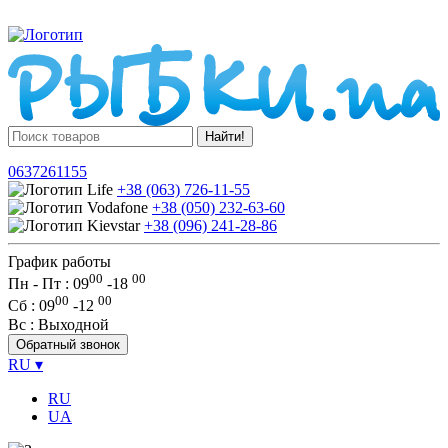
Найти!
0637261155
+38 (063) 726-11-55
+38 (050) 232-63-60
+38 (096) 241-28-86
График работы
00
00
Пн - Пт : 09
-
18
00
00
Сб
: 09
-
12
Вс
: Выходной
Обратный звонок
RU
▾
RU
UA