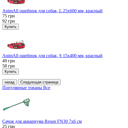
AnimAll ошейник для собак, L 25x600 мм, красный
75
грн
92
грн
Купить
AnimAll ошейник для собак, S 15х400 мм, красный
49
грн
58
грн
Купить
назад
Следующая страница
Популярные товары
Все
Сачок для аквариума Resun FN30 7х6 см
25
грн