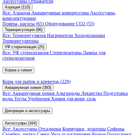
Аксессуары
Отражатели
Аэрация
(110)
Все: Аэрация
Аквариумные компрессоры
Аксессуары,
комплектующие
Помпы, насосы
(65)
Оборудование CO2
(55)
Терморегуляция
(96)
Все: Терморегуляция
Нагреватели
Холодильники
Терморегуляторы
УФ стерилизация
(25)
Все: УФ стерилизация
Стерилизаторы
Лампы для
стерилизаторов
Корма и химия
Корм для рыбок и креветок
(229)
Аквариумная химия
(393)
Все: Аквариумная химия
Альгициды
Лекарства
Подготовка
воды
Тесты
Удобрения
Химия для моря, соль
Декорации и аксессуары
Аксессуары
(164)
Все: Аксессуары
Отсадники
Кормушки, дозаторы
Сифоны
Скребки, щетки
Сачки
Уход за растениями
Разное
Градусники