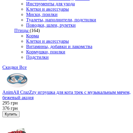
Инструменты для ухода
Клетки и аксессуары
Миски, поилки
Туалеты, наполнители, подстилки
Поводки, шлеи, рулетки
Птицы
(164)
Корма
Клетки и аксессуары
Витамины, добавки и лакомства
Кормушки, поилки
Подстилки
Скидки
Все
AnimAll CrazZzy игрушка для кота трек с музыкальным мячем,
бежевый акция
295
грн
376
грн
Купить