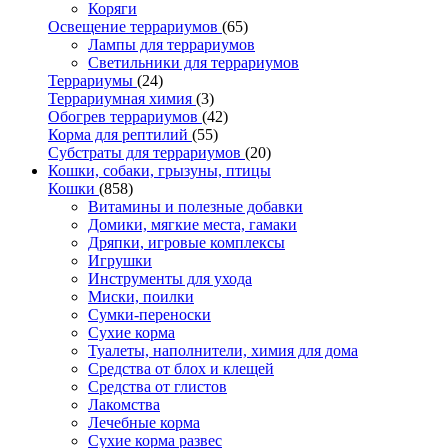
Коряги
Освещение террариумов
(65)
Лампы для террариумов
Светильники для террариумов
Террариумы
(24)
Террариумная химия
(3)
Обогрев террариумов
(42)
Корма для рептилий
(55)
Субстраты для террариумов
(20)
Кошки, собаки, грызуны, птицы
Кошки
(858)
Витамины и полезные добавки
Домики, мягкие места, гамаки
Дряпки, игровые комплексы
Игрушки
Инструменты для ухода
Миски, поилки
Сумки-переноски
Сухие корма
Туалеты, наполнители, химия для дома
Средства от блох и клещей
Средства от глистов
Лакомства
Лечебные корма
Сухие корма развес