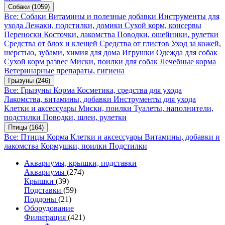
Собаки
(1059)
Все: Собаки
Витамины и полезные добавки
Инструменты для
ухода
Лежаки, подстилки, домики
Сухой корм, консервы
Переноски
Косточки, лакомства
Поводки, ошейники, рулетки
Средства от блох и клещей
Средства от глистов
Уход за кожей,
шерстью, зубами, химия для дома
Игрушки
Одежда для собак
Сухой корм развес
Миски, поилки для собак
Лечебные корма
Ветеринарные препараты, гигиена
Грызуны
(246)
Все: Грызуны
Корма
Косметика, средства для ухода
Лакомства, витамины, добавки
Инструменты для ухода
Клетки и аксессуары
Миски, поилки
Туалеты, наполнители,
подстилки
Поводки, шлеи, рулетки
Птицы
(164)
Все: Птицы
Корма
Клетки и аксессуары
Витамины, добавки и
лакомства
Кормушки, поилки
Подстилки
Аквариумы, крышки, подставки
Аквариумы
(274)
Крышки
(39)
Подставки
(59)
Поддоны
(21)
Оборудование
Фильтрация
(421)