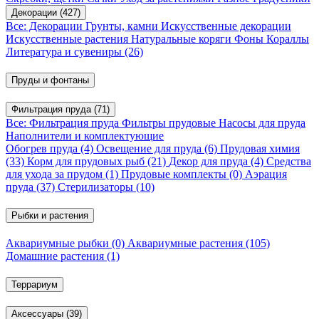
Декорации
(427)
Все: Декорации
Грунты, камни
Искусственные декорации
Искусственные растения
Натуральные коряги
Фоны
Кораллы
Литература и сувениры
(26)
Пруды и фонтаны
Фильтрация пруда
(71)
Все: Фильтрация пруда
Фильтры прудовые
Насосы для пруда
Наполнители и комплектующие
Обогрев пруда
(4)
Освещение для пруда
(6)
Прудовая химия
(33)
Корм для прудовых рыб
(21)
Декор для пруда
(4)
Средства
для ухода за прудом
(1)
Прудовые комплекты
(0)
Аэрация
пруда
(37)
Стерилизаторы
(10)
Рыбки и растения
Аквариумные рыбки
(0)
Аквариумные растения
(105)
Домашние растения
(1)
Террариум
Аксессуары
(39)