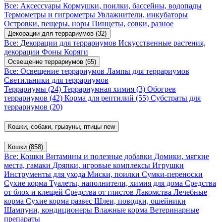
Все: Аксессуары
Кормушки, поилки, бассейны, водопады
Термометры и гигрометры
Увлажнители, инкубаторы
Островки, пещеры, норы
Пинцеты, совки, разное
Декорации для террариумов
(32)
Все: Декорации для террариумов
Искусственные растения,
декорации
Фоны
Коряги
Освещение террариумов
(65)
Все: Освещение террариумов
Лампы для террариумов
Светильники для террариумов
Террариумы
(24)
Террариумная химия
(3)
Обогрев
террариумов
(42)
Корма для рептилий
(55)
Субстраты для
террариумов
(20)
Кошки, собаки, грызуны, птицы
new
Кошки
(858)
Все: Кошки
Витамины и полезные добавки
Домики, мягкие
места, гамаки
Дряпки, игровые комплексы
Игрушки
Инструменты для ухода
Миски, поилки
Сумки-переноски
Сухие корма
Туалеты, наполнители, химия для дома
Средства
от блох и клещей
Средства от глистов
Лакомства
Лечебные
корма
Сухие корма развес
Шлеи, поводки, ошейники
Шампуни, кондиционеры
Влажные корма
Ветеринарные
препараты