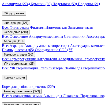
Аквариумы
(274)
Крышки
(39)
Подставки
(59)
Поддоны
(21)
Оборудование
Фильтрация
(421)
Все: Фильтрация
Фильтры
Наполнители
Запасные части
Освещение
(210)
Все: Освещение
Аквариумные лампы
Светильники
Аксессуар
Аэрация
(110)
Все: Аэрация
Аквариумные компрессоры
Аксессуары, компле
Помпы, насосы
(65)
Оборудование CO2
(55)
Терморегуляция
(96)
Все: Терморегуляция
Нагреватели
Холодильники
Терморегуля
УФ стерилизация
(25)
Все: УФ стерилизация
Стерилизаторы
Лампы для стерилизатор
Корма и химия
Корм для рыбок и креветок
(229)
Аквариумная химия
(393)
Все: Аквариумная химия
Альгициды
Лекарства
Подготовка в
Декорации и аксессуары