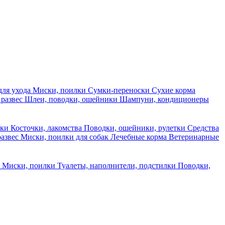
для ухода
Миски, поилки
Сумки-переноски
Сухие корма
 развес
Шлеи, поводки, ошейники
Шампуни, кондиционеры
ски
Косточки, лакомства
Поводки, ошейники, рулетки
Средства
развес
Миски, поилки для собак
Лечебные корма
Ветеринарные
ы
Миски, поилки
Туалеты, наполнители, подстилки
Поводки,