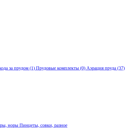
хода за прудом
(1)
Прудовые комплекты
(0)
Аэрация пруда
(37)
еры, норы
Пинцеты, совки, разное