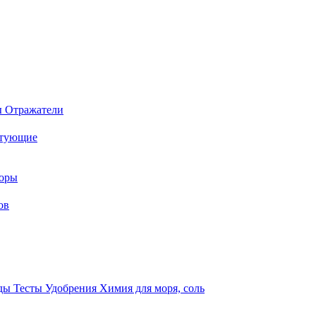
ы
Отражатели
ктующие
торы
ов
оды
Тесты
Удобрения
Химия для моря, соль