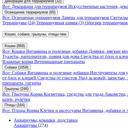
Декорации для террариумов
(32)
Все: Декорации для террариумов
Искусственные растения, де
Освещение террариумов
(65)
Все: Освещение террариумов
Лампы для террариумов
Светиль
Террариумы
(24)
Террариумная химия
(3)
Обогрев террариумо
Кошки, собаки, грызуны, птицы
new
Кошки
(858)
Все: Кошки
Витамины и полезные добавки
Домики, мягкие мес
Туалеты, наполнители, химия для дома
Средства от блох и кл
Влажные корма
Ветеринарные препараты
Собаки
(1059)
Все: Собаки
Витамины и полезные добавки
Инструменты для 
от блох и клещей
Средства от глистов
Уход за кожей, шерстью,
препараты, гигиена
Грызуны
(246)
Все: Грызуны
Корма
Косметика, средства для ухода
Лакомства,
шлеи, рулетки
Птицы
(164)
Все: Птицы
Корма
Клетки и аксессуары
Витамины, добавки и 
Аквариумы, крышки, подставки
Аквариумы
(274)