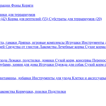
корации
Фоны
Коряги
ники для террариумов
в
(42)
Корма для рептилий
(55)
Субстраты для террариумов
(20)
та, гамаки
Дряпки, игровые комплексы
Игрушки
Инструменты 
ещей
Средства от глистов
Лакомства
Лечебные корма
Сухие корма
ухода
Лежаки, подстилки, домики
Сухой корм, консервы
Перено
 зубами, химия для дома
Игрушки
Одежда для собак
Сухой корм 
 витамины, добавки
Инструменты для ухода
Клетки и аксессуар
лакомства
Кормушки, поилки
Подстилки