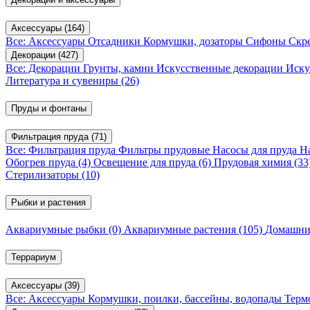
Аксессуары
(164)
Все: Аксессуары
Отсадники
Кормушки, дозаторы
Сифоны
Скр
Декорации
(427)
Все: Декорации
Грунты, камни
Искусственные декорации
Иску
Литература и сувениры
(26)
Пруды и фонтаны
Фильтрация пруда
(71)
Все: Фильтрация пруда
Фильтры прудовые
Насосы для пруда
Н
Обогрев пруда
(4)
Освещение для пруда
(6)
Прудовая химия
(33
Стерилизаторы
(10)
Рыбки и растения
Аквариумные рыбки
(0)
Аквариумные растения
(105)
Домашни
Террариум
Аксессуары
(39)
Все: Аксессуары
Кормушки, поилки, бассейны, водопады
Терм