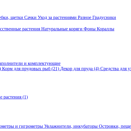
ебки, щетки
Сачки
Уход за растениями
Разное
Градусники
сственные растения
Натуральные коряги
Фоны
Кораллы
аполнители и комплектующие
)
Корм для прудовых рыб
(21)
Декор для пруда
(4)
Средства для у
е растения
(1)
ометры и гигрометры
Увлажнители, инкубаторы
Островки, пещ