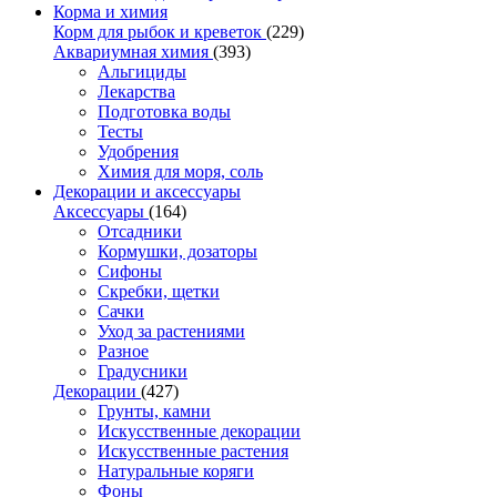
Корма и химия
Корм для рыбок и креветок
(229)
Аквариумная химия
(393)
Альгициды
Лекарства
Подготовка воды
Тесты
Удобрения
Химия для моря, соль
Декорации и аксессуары
Аксессуары
(164)
Отсадники
Кормушки, дозаторы
Сифоны
Скребки, щетки
Сачки
Уход за растениями
Разное
Градусники
Декорации
(427)
Грунты, камни
Искусственные декорации
Искусственные растения
Натуральные коряги
Фоны