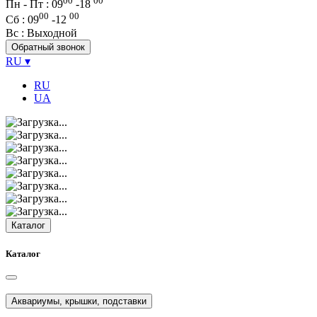
00
00
Пн - Пт : 09
-
18
00
00
Сб
: 09
-
12
Вс
: Выходной
Обратный звонок
RU
▾
RU
UA
Каталог
Каталог
Аквариумы, крышки, подставки