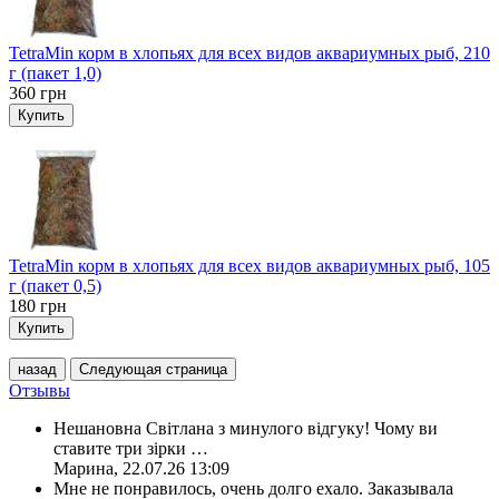
TetraMin корм в хлопьях для всех видов аквариумных рыб, 210
г (пакет 1,0)
360
грн
Купить
TetraMin корм в хлопьях для всех видов аквариумных рыб, 105
г (пакет 0,5)
180
грн
Купить
назад
Следующая страница
Отзывы
Нешановна Світлана з минулого відгуку! Чому ви
ставите три зірки
…
Марина
,
22.07.26 13:09
Мне не понравилось, очень долго ехало. Заказывала