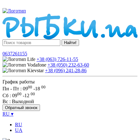
Найти!
0637261155
+38 (063) 726-11-55
+38 (050) 232-63-60
+38 (096) 241-28-86
График работы
00
00
Пн - Пт : 09
-
18
00
00
Сб
: 09
-
12
Вс
: Выходной
Обратный звонок
RU
▾
RU
UA