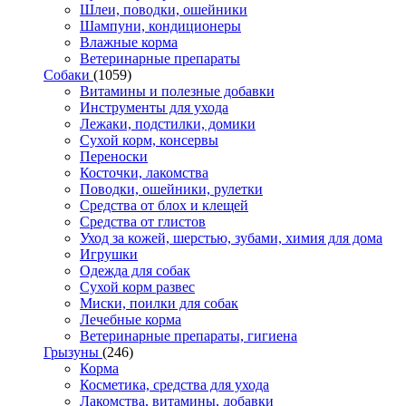
Шлеи, поводки, ошейники
Шампуни, кондиционеры
Влажные корма
Ветеринарные препараты
Собаки
(1059)
Витамины и полезные добавки
Инструменты для ухода
Лежаки, подстилки, домики
Сухой корм, консервы
Переноски
Косточки, лакомства
Поводки, ошейники, рулетки
Средства от блох и клещей
Средства от глистов
Уход за кожей, шерстью, зубами, химия для дома
Игрушки
Одежда для собак
Сухой корм развес
Миски, поилки для собак
Лечебные корма
Ветеринарные препараты, гигиена
Грызуны
(246)
Корма
Косметика, средства для ухода
Лакомства, витамины, добавки