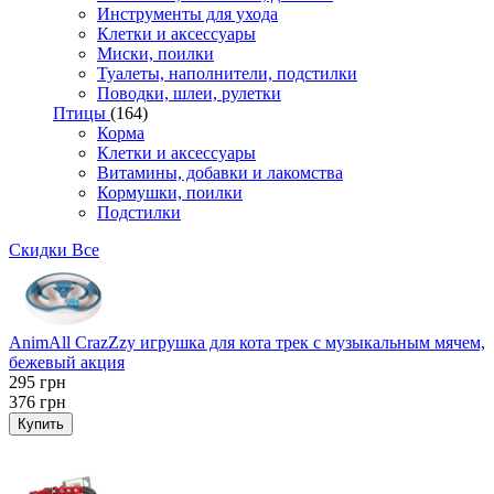
Инструменты для ухода
Клетки и аксессуары
Миски, поилки
Туалеты, наполнители, подстилки
Поводки, шлеи, рулетки
Птицы
(164)
Корма
Клетки и аксессуары
Витамины, добавки и лакомства
Кормушки, поилки
Подстилки
Скидки
Все
AnimAll CrazZzy игрушка для кота трек с музыкальным мячем,
бежевый акция
295
грн
376
грн
Купить