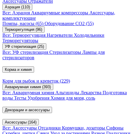
Аксессуары
Отражатели
Аэрация
(110)
Все: Аэрация
Аквариумные компрессоры
Аксессуары,
комплектующие
Помпы, насосы
(65)
Оборудование CO2
(55)
Терморегуляция
(96)
Все: Терморегуляция
Нагреватели
Холодильники
Терморегуляторы
УФ стерилизация
(25)
Все: УФ стерилизация
Стерилизаторы
Лампы для
стерилизаторов
Корма и химия
Корм для рыбок и креветок
(229)
Аквариумная химия
(393)
Все: Аквариумная химия
Альгициды
Лекарства
Подготовка
воды
Тесты
Удобрения
Химия для моря, соль
Декорации и аксессуары
Аксессуары
(164)
Все: Аксессуары
Отсадники
Кормушки, дозаторы
Сифоны
Скребки, щетки
Сачки
Уход за растениями
Разное
Градусники