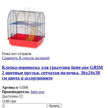
Пока нет отзывов
Сравнить
В список желаний
Клетка-переноска для грызунов Inter-zoo GRIM
2 цветные прутья, сетчатая полочка, 36x24x38
см цвета в ассортименте
Артикул:
G006
Производитель:
Inter-zoo
Доступно ⓘ
1149
грн
Купить