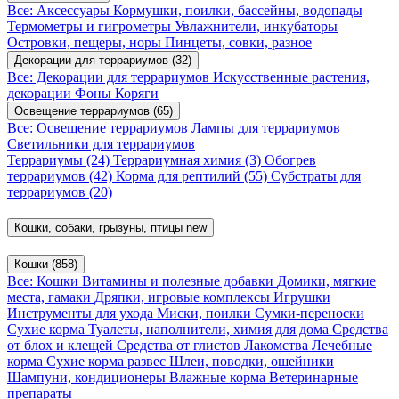
Все: Аксессуары
Кормушки, поилки, бассейны, водопады
Термометры и гигрометры
Увлажнители, инкубаторы
Островки, пещеры, норы
Пинцеты, совки, разное
Декорации для террариумов
(32)
Все: Декорации для террариумов
Искусственные растения,
декорации
Фоны
Коряги
Освещение террариумов
(65)
Все: Освещение террариумов
Лампы для террариумов
Светильники для террариумов
Террариумы
(24)
Террариумная химия
(3)
Обогрев
террариумов
(42)
Корма для рептилий
(55)
Субстраты для
террариумов
(20)
Кошки, собаки, грызуны, птицы
new
Кошки
(858)
Все: Кошки
Витамины и полезные добавки
Домики, мягкие
места, гамаки
Дряпки, игровые комплексы
Игрушки
Инструменты для ухода
Миски, поилки
Сумки-переноски
Сухие корма
Туалеты, наполнители, химия для дома
Средства
от блох и клещей
Средства от глистов
Лакомства
Лечебные
корма
Сухие корма развес
Шлеи, поводки, ошейники
Шампуни, кондиционеры
Влажные корма
Ветеринарные
препараты