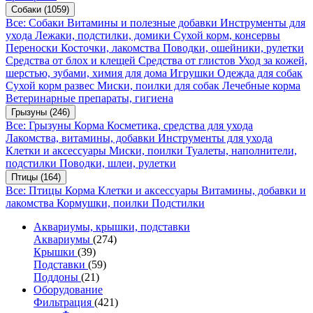
Собаки
(1059)
Все: Собаки
Витамины и полезные добавки
Инструменты для
ухода
Лежаки, подстилки, домики
Сухой корм, консервы
Переноски
Косточки, лакомства
Поводки, ошейники, рулетки
Средства от блох и клещей
Средства от глистов
Уход за кожей,
шерстью, зубами, химия для дома
Игрушки
Одежда для собак
Сухой корм развес
Миски, поилки для собак
Лечебные корма
Ветеринарные препараты, гигиена
Грызуны
(246)
Все: Грызуны
Корма
Косметика, средства для ухода
Лакомства, витамины, добавки
Инструменты для ухода
Клетки и аксессуары
Миски, поилки
Туалеты, наполнители,
подстилки
Поводки, шлеи, рулетки
Птицы
(164)
Все: Птицы
Корма
Клетки и аксессуары
Витамины, добавки и
лакомства
Кормушки, поилки
Подстилки
Аквариумы, крышки, подставки
Аквариумы
(274)
Крышки
(39)
Подставки
(59)
Поддоны
(21)
Оборудование
Фильтрация
(421)