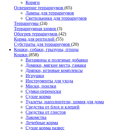
Коряги
Освещение террариумов
(65)
Лампы для террариумов
Светильники для террариумов
Террариумы
(24)
Террариумная химия
(3)
Обогрев террариумов
(42)
Корма для рептилий
(55)
Субстраты для террариумов
(20)
Кошки, собаки, грызуны, птицы
Кошки
(858)
Витамины и полезные добавки
Домики, мягкие места, гамаки
Дряпки, игровые комплексы
Игрушки
Инструменты для ухода
Миски, поилки
Сумки-переноски
Сухие корма
Туалеты, наполнители, химия для дома
Средства от блох и клещей
Средства от глистов
Лакомства
Лечебные корма
Сухие корма развес