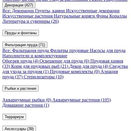
Декорации
(427)
Все: Декорации
Грунты, камни
Искусственные декорации
Искусственные растения
Натуральные коряги
Фоны
Кораллы
Литература и сувениры
(26)
Пруды и фонтаны
Фильтрация пруда
(71)
Все: Фильтрация пруда
Фильтры прудовые
Насосы для пруда
Наполнители и комплектующие
Обогрев пруда
(4)
Освещение для пруда
(6)
Прудовая химия
(33)
Корм для прудовых рыб
(21)
Декор для пруда
(4)
Средства
для ухода за прудом
(1)
Прудовые комплекты
(0)
Аэрация
пруда
(37)
Стерилизаторы
(10)
Рыбки и растения
Аквариумные рыбки
(0)
Аквариумные растения
(105)
Домашние растения
(1)
Террариум
Аксессуары
(39)