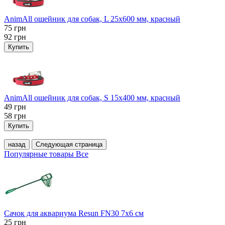
AnimAll ошейник для собак, L 25x600 мм, красный
75
грн
92
грн
Купить
AnimAll ошейник для собак, S 15х400 мм, красный
49
грн
58
грн
Купить
назад
Следующая страница
Популярные товары
Все
Сачок для аквариума Resun FN30 7х6 см
25
грн