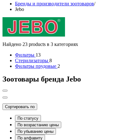
Бренды и производители зоотоваров
/
Jebo
Найдено 23 products в 3 категориях
Фильтры
13
Стерилизаторы
8
Фильтры прудовые
2
Зоотовары бренда Jebo
Сортировать по
По статусу
По возрастанию цены
По убыванию цены
По алфавиту