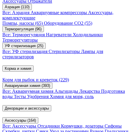
Аксессуары
Отражатели
Аэрация
(110)
Все: Аэрация
Аквариумные компрессоры
Аксессуары,
комплектующие
Помпы, насосы
(65)
Оборудование CO2
(55)
Терморегуляция
(96)
Все: Терморегуляция
Нагреватели
Холодильники
Терморегуляторы
УФ стерилизация
(25)
Все: УФ стерилизация
Стерилизаторы
Лампы для
стерилизаторов
Корма и химия
Корм для рыбок и креветок
(229)
Аквариумная химия
(393)
Все: Аквариумная химия
Альгициды
Лекарства
Подготовка
воды
Тесты
Удобрения
Химия для моря, соль
Декорации и аксессуары
Аксессуары
(164)
Все: Аксессуары
Отсадники
Кормушки, дозаторы
Сифоны
Скребки, щетки
Сачки
Уход за растениями
Разное
Градусники