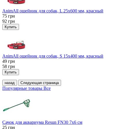
AnimAll ошейник для собак, L 25x600 мм, красный
75
грн
92
грн
Купить
AnimAll ошейник для собак, S 15х400 мм, красный
49
грн
58
грн
Купить
назад
Следующая страница
Популярные товары
Все
Сачок для аквариума Resun FN30 7х6 см
25
грн