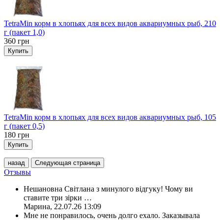
TetraMin корм в хлопьях для всех видов аквариумных рыб, 210
г (пакет 1,0)
360
грн
Купить
TetraMin корм в хлопьях для всех видов аквариумных рыб, 105
г (пакет 0,5)
180
грн
Купить
назад
Следующая страница
Отзывы
Нешановна Світлана з минулого відгуку! Чому ви
ставите три зірки
…
Марина
,
22.07.26 13:09
Мне не понравилось, очень долго ехало. Заказывала