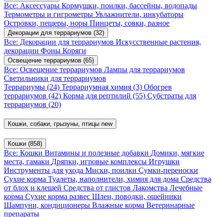
Все: Аксессуары
Кормушки, поилки, бассейны, водопады
Термометры и гигрометры
Увлажнители, инкубаторы
Островки, пещеры, норы
Пинцеты, совки, разное
Декорации для террариумов
(32)
Все: Декорации для террариумов
Искусственные растения,
декорации
Фоны
Коряги
Освещение террариумов
(65)
Все: Освещение террариумов
Лампы для террариумов
Светильники для террариумов
Террариумы
(24)
Террариумная химия
(3)
Обогрев
террариумов
(42)
Корма для рептилий
(55)
Субстраты для
террариумов
(20)
Кошки, собаки, грызуны, птицы
new
Кошки
(858)
Все: Кошки
Витамины и полезные добавки
Домики, мягкие
места, гамаки
Дряпки, игровые комплексы
Игрушки
Инструменты для ухода
Миски, поилки
Сумки-переноски
Сухие корма
Туалеты, наполнители, химия для дома
Средства
от блох и клещей
Средства от глистов
Лакомства
Лечебные
корма
Сухие корма развес
Шлеи, поводки, ошейники
Шампуни, кондиционеры
Влажные корма
Ветеринарные
препараты