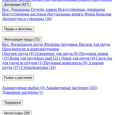
Декорации
(427)
Все: Декорации
Грунты, камни
Искусственные декорации
Искусственные растения
Натуральные коряги
Фоны
Кораллы
Литература и сувениры
(26)
Пруды и фонтаны
Фильтрация пруда
(71)
Все: Фильтрация пруда
Фильтры прудовые
Насосы для пруда
Наполнители и комплектующие
Обогрев пруда
(4)
Освещение для пруда
(6)
Прудовая химия
(33)
Корм для прудовых рыб
(21)
Декор для пруда
(4)
Средства
для ухода за прудом
(1)
Прудовые комплекты
(0)
Аэрация
пруда
(37)
Стерилизаторы
(10)
Рыбки и растения
Аквариумные рыбки
(0)
Аквариумные растения
(105)
Домашние растения
(1)
Террариум
Аксессуары
(39)