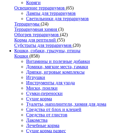
Коряги
Освещение террариумов
(65)
Лампы для террариумов
Светильники для террариумов
Террариумы
(24)
Террариумная химия
(3)
Обогрев террариумов
(42)
Корма для рептилий
(55)
Субстраты для террариумов
(20)
Кошки, собаки, грызуны, птицы
Кошки
(858)
Витамины и полезные добавки
Домики, мягкие места, гамаки
Дряпки, игровые комплексы
Игрушки
Инструменты для ухода
Миски, поилки
Сумки-переноски
Сухие корма
Туалеты, наполнители, химия для дома
Средства от блох и клещей
Средства от глистов
Лакомства
Лечебные корма
Сухие корма развес