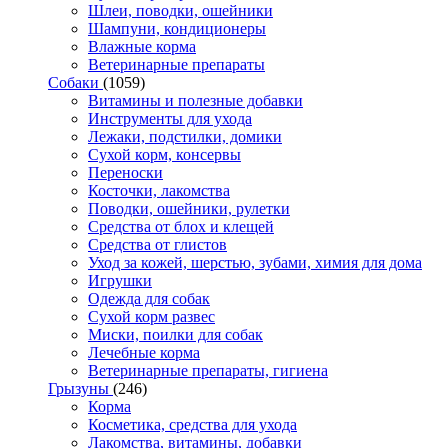
Шлеи, поводки, ошейники
Шампуни, кондиционеры
Влажные корма
Ветеринарные препараты
Собаки
(1059)
Витамины и полезные добавки
Инструменты для ухода
Лежаки, подстилки, домики
Сухой корм, консервы
Переноски
Косточки, лакомства
Поводки, ошейники, рулетки
Средства от блох и клещей
Средства от глистов
Уход за кожей, шерстью, зубами, химия для дома
Игрушки
Одежда для собак
Сухой корм развес
Миски, поилки для собак
Лечебные корма
Ветеринарные препараты, гигиена
Грызуны
(246)
Корма
Косметика, средства для ухода
Лакомства, витамины, добавки