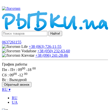
Найти!
0637261155
+38 (063) 726-11-55
+38 (050) 232-63-60
+38 (096) 241-28-86
График работы
00
00
Пн - Пт : 09
-
18
00
00
Сб
: 09
-
12
Вс
: Выходной
Обратный звонок
RU
▾
RU
UA