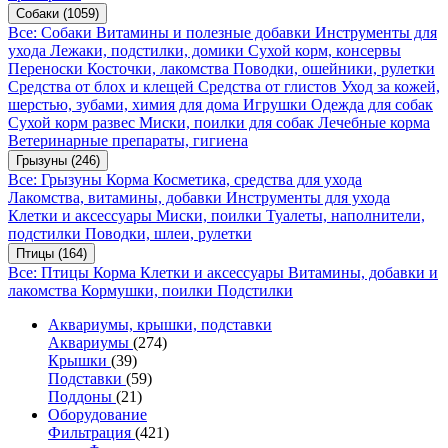
Собаки
(1059)
Все: Собаки
Витамины и полезные добавки
Инструменты для
ухода
Лежаки, подстилки, домики
Сухой корм, консервы
Переноски
Косточки, лакомства
Поводки, ошейники, рулетки
Средства от блох и клещей
Средства от глистов
Уход за кожей,
шерстью, зубами, химия для дома
Игрушки
Одежда для собак
Сухой корм развес
Миски, поилки для собак
Лечебные корма
Ветеринарные препараты, гигиена
Грызуны
(246)
Все: Грызуны
Корма
Косметика, средства для ухода
Лакомства, витамины, добавки
Инструменты для ухода
Клетки и аксессуары
Миски, поилки
Туалеты, наполнители,
подстилки
Поводки, шлеи, рулетки
Птицы
(164)
Все: Птицы
Корма
Клетки и аксессуары
Витамины, добавки и
лакомства
Кормушки, поилки
Подстилки
Аквариумы, крышки, подставки
Аквариумы
(274)
Крышки
(39)
Подставки
(59)
Поддоны
(21)
Оборудование
Фильтрация
(421)