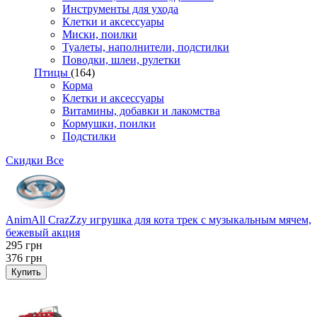
Инструменты для ухода
Клетки и аксессуары
Миски, поилки
Туалеты, наполнители, подстилки
Поводки, шлеи, рулетки
Птицы
(164)
Корма
Клетки и аксессуары
Витамины, добавки и лакомства
Кормушки, поилки
Подстилки
Скидки
Все
AnimAll CrazZzy игрушка для кота трек с музыкальным мячем,
бежевый акция
295
грн
376
грн
Купить