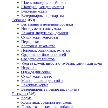
Шлеи, поводки, ошейники
Шампуни, кондиционеры
Влажные корма
Ветеринарные препараты
Собаки
(1059)
Витамины и полезные добавки
Инструменты для ухода
Лежаки, подстилки, домики
Сухой корм, консервы
Переноски
Косточки, лакомства
Поводки, ошейники, рулетки
Средства от блох и клещей
Средства от глистов
Уход за кожей, шерстью, зубами, химия для дома
Игрушки
Одежда для собак
Сухой корм развес
Миски, поилки для собак
Лечебные корма
Ветеринарные препараты, гигиена
Грызуны
(246)
Корма
Косметика, средства для ухода
Лакомства, витамины, добавки