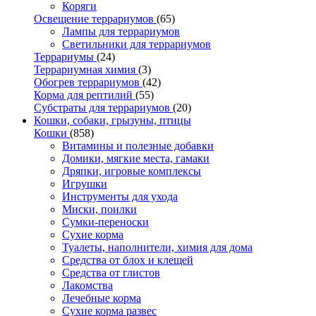
Коряги
Освещение террариумов
(65)
Лампы для террариумов
Светильники для террариумов
Террариумы
(24)
Террариумная химия
(3)
Обогрев террариумов
(42)
Корма для рептилий
(55)
Субстраты для террариумов
(20)
Кошки, собаки, грызуны, птицы
Кошки
(858)
Витамины и полезные добавки
Домики, мягкие места, гамаки
Дряпки, игровые комплексы
Игрушки
Инструменты для ухода
Миски, поилки
Сумки-переноски
Сухие корма
Туалеты, наполнители, химия для дома
Средства от блох и клещей
Средства от глистов
Лакомства
Лечебные корма
Сухие корма развес