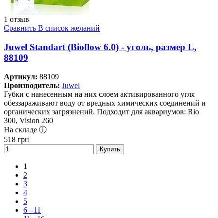
1 отзыв
Сравнить
В список желаний
Juwel Standart (Bioflow 6.0) - уголь, размер L,
88109
Артикул:
88109
Производитель:
Juwel
Губки с нанесенным на них слоем активированного угля
обеззараживают воду от вредных химических соединений и
органических загрязнений. Подходит для аквариумов: Rio
300, Vision 260
На складе ⓘ
518
грн
Купить
1
2
3
4
5
6 - 11