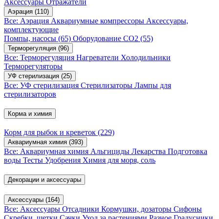
Аксессуары
Отражатели
Аэрация
(110)
Все: Аэрация
Аквариумные компрессоры
Аксессуары,
комплектующие
Помпы, насосы
(65)
Оборудование CO2
(55)
Терморегуляция
(96)
Все: Терморегуляция
Нагреватели
Холодильники
Терморегуляторы
УФ стерилизация
(25)
Все: УФ стерилизация
Стерилизаторы
Лампы для
стерилизаторов
Корма и химия
Корм для рыбок и креветок
(229)
Аквариумная химия
(393)
Все: Аквариумная химия
Альгициды
Лекарства
Подготовка
воды
Тесты
Удобрения
Химия для моря, соль
Декорации и аксессуары
Аксессуары
(164)
Все: Аксессуары
Отсадники
Кормушки, дозаторы
Сифоны
Скребки, щетки
Сачки
Уход за растениями
Разное
Градусники