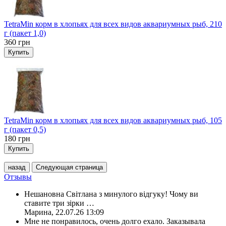
TetraMin корм в хлопьях для всех видов аквариумных рыб, 210
г (пакет 1,0)
360
грн
Купить
TetraMin корм в хлопьях для всех видов аквариумных рыб, 105
г (пакет 0,5)
180
грн
Купить
назад
Следующая страница
Отзывы
Нешановна Світлана з минулого відгуку! Чому ви
ставите три зірки
…
Марина
,
22.07.26 13:09
Мне не понравилось, очень долго ехало. Заказывала