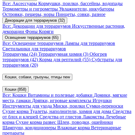
Все: Аксессуары
Кормушки, поилки, бассейны, водопады
Термометры и гигрометры
Увлажнители, инкубаторы
Островки, пещеры, норы
Пинцеты, совки, разное
Декорации для террариумов
(32)
Все: Декорации для террариумов
Искусственные растения,
декорации
Фоны
Коряги
Освещение террариумов
(65)
Все: Освещение террариумов
Лампы для террариумов
Светильники для террариумов
Террариумы
(24)
Террариумная химия
(3)
Обогрев
террариумов
(42)
Корма для рептилий
(55)
Субстраты для
террариумов
(20)
Кошки, собаки, грызуны, птицы
new
Кошки
(858)
Все: Кошки
Витамины и полезные добавки
Домики, мягкие
места, гамаки
Дряпки, игровые комплексы
Игрушки
Инструменты для ухода
Миски, поилки
Сумки-переноски
Сухие корма
Туалеты, наполнители, химия для дома
Средства
от блох и клещей
Средства от глистов
Лакомства
Лечебные
корма
Сухие корма развес
Шлеи, поводки, ошейники
Шампуни, кондиционеры
Влажные корма
Ветеринарные
препараты