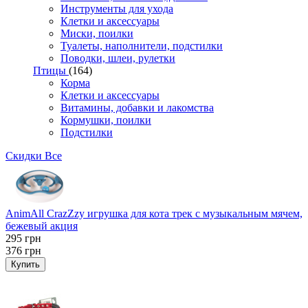
Инструменты для ухода
Клетки и аксессуары
Миски, поилки
Туалеты, наполнители, подстилки
Поводки, шлеи, рулетки
Птицы
(164)
Корма
Клетки и аксессуары
Витамины, добавки и лакомства
Кормушки, поилки
Подстилки
Скидки
Все
AnimAll CrazZzy игрушка для кота трек с музыкальным мячем,
бежевый акция
295
грн
376
грн
Купить