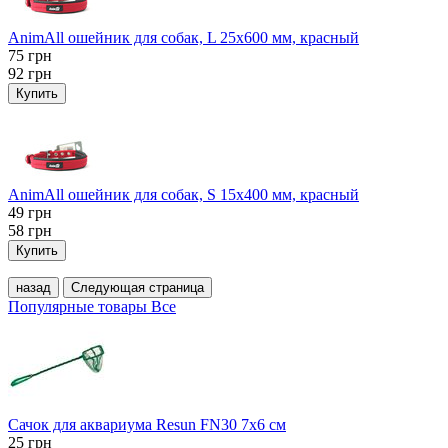
AnimAll ошейник для собак, L 25x600 мм, красный
75
грн
92
грн
Купить
AnimAll ошейник для собак, S 15х400 мм, красный
49
грн
58
грн
Купить
назад
Следующая страница
Популярные товары
Все
Сачок для аквариума Resun FN30 7х6 см
25
грн