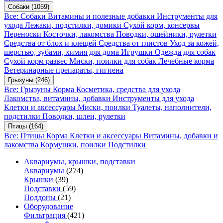
Собаки
(1059)
Все: Собаки
Витамины и полезные добавки
Инструменты для
ухода
Лежаки, подстилки, домики
Сухой корм, консервы
Переноски
Косточки, лакомства
Поводки, ошейники, рулетки
Средства от блох и клещей
Средства от глистов
Уход за кожей,
шерстью, зубами, химия для дома
Игрушки
Одежда для собак
Сухой корм развес
Миски, поилки для собак
Лечебные корма
Ветеринарные препараты, гигиена
Грызуны
(246)
Все: Грызуны
Корма
Косметика, средства для ухода
Лакомства, витамины, добавки
Инструменты для ухода
Клетки и аксессуары
Миски, поилки
Туалеты, наполнители,
подстилки
Поводки, шлеи, рулетки
Птицы
(164)
Все: Птицы
Корма
Клетки и аксессуары
Витамины, добавки и
лакомства
Кормушки, поилки
Подстилки
Аквариумы, крышки, подставки
Аквариумы
(274)
Крышки
(39)
Подставки
(59)
Поддоны
(21)
Оборудование
Фильтрация
(421)