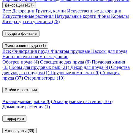
Декорации
(427)
Все: Декорации
Грунты, камни
Искусственные декорации
Искусственные растения
Натуральные коряги
Фоны
Кораллы
Литература и сувениры
(26)
Пруды и фонтаны
Фильтрация пруда
(71)
Все: Фильтрация пруда
Фильтры прудовые
Насосы для пруда
Наполнители и комплектующие
Обогрев пруда
(4)
Освещение для пруда
(6)
Прудовая химия
(33)
Корм для прудовых рыб
(21)
Декор для пруда
(4)
Средства
для ухода за прудом
(1)
Прудовые комплекты
(0)
Аэрация
пруда
(37)
Стерилизаторы
(10)
Рыбки и растения
Аквариумные рыбки
(0)
Аквариумные растения
(105)
Домашние растения
(1)
Террариум
Аксессуары
(39)