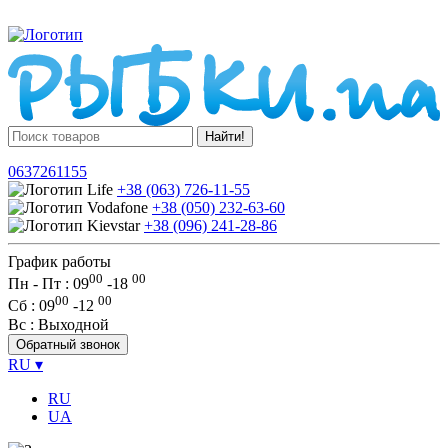
Найти!
0637261155
+38 (063) 726-11-55
+38 (050) 232-63-60
+38 (096) 241-28-86
График работы
00
00
Пн - Пт : 09
-
18
00
00
Сб
: 09
-
12
Вс
: Выходной
Обратный звонок
RU
▾
RU
UA