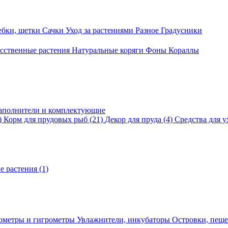
ебки, щетки
Сачки
Уход за растениями
Разное
Градусники
сственные растения
Натуральные коряги
Фоны
Кораллы
аполнители и комплектующие
)
Корм для прудовых рыб
(21)
Декор для пруда
(4)
Средства для у
е растения
(1)
ометры и гигрометры
Увлажнители, инкубаторы
Островки, пещ