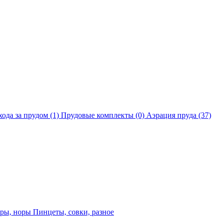
хода за прудом
(1)
Прудовые комплекты
(0)
Аэрация пруда
(37)
еры, норы
Пинцеты, совки, разное