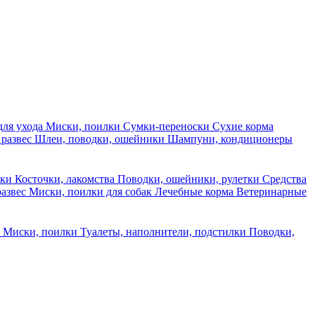
для ухода
Миски, поилки
Сумки-переноски
Сухие корма
 развес
Шлеи, поводки, ошейники
Шампуни, кондиционеры
ски
Косточки, лакомства
Поводки, ошейники, рулетки
Средства
развес
Миски, поилки для собак
Лечебные корма
Ветеринарные
ы
Миски, поилки
Туалеты, наполнители, подстилки
Поводки,