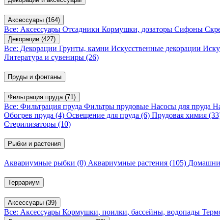
Аксессуары
(164)
Все: Аксессуары
Отсадники
Кормушки, дозаторы
Сифоны
Скр
Декорации
(427)
Все: Декорации
Грунты, камни
Искусственные декорации
Иску
Литература и сувениры
(26)
Пруды и фонтаны
Фильтрация пруда
(71)
Все: Фильтрация пруда
Фильтры прудовые
Насосы для пруда
Н
Обогрев пруда
(4)
Освещение для пруда
(6)
Прудовая химия
(33
Стерилизаторы
(10)
Рыбки и растения
Аквариумные рыбки
(0)
Аквариумные растения
(105)
Домашни
Террариум
Аксессуары
(39)
Все: Аксессуары
Кормушки, поилки, бассейны, водопады
Терм