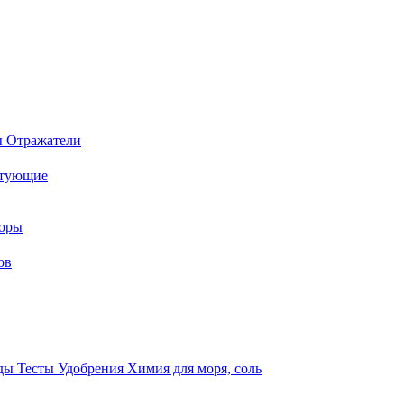
ы
Отражатели
ктующие
торы
ов
оды
Тесты
Удобрения
Химия для моря, соль