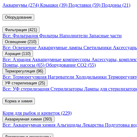
Аквариумы
(274)
Крышки
(39)
Подставки
(59)
Поддоны
(21)
Оборудование
Фильтрация
(421)
Все: Фильтрация
Фильтры
Наполнители
Запасные части
Освещение
(210)
Все: Освещение
Аквариумные лампы
Светильники
Аксессуар
Аэрация
(110)
Все: Аэрация
Аквариумные компрессоры
Аксессуары, компле
Помпы, насосы
(65)
Оборудование CO2
(55)
Терморегуляция
(96)
Все: Терморегуляция
Нагреватели
Холодильники
Терморегуля
УФ стерилизация
(25)
Все: УФ стерилизация
Стерилизаторы
Лампы для стерилизатор
Корма и химия
Корм для рыбок и креветок
(229)
Аквариумная химия
(393)
Все: Аквариумная химия
Альгициды
Лекарства
Подготовка в
Декорации и аксессуары