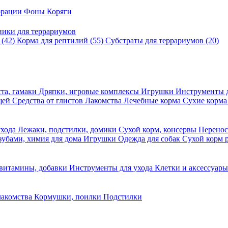
корации
Фоны
Коряги
ники для террариумов
в
(42)
Корма для рептилий
(55)
Субстраты для террариумов
(20)
та, гамаки
Дряпки, игровые комплексы
Игрушки
Инструменты 
ещей
Средства от глистов
Лакомства
Лечебные корма
Сухие корма
ухода
Лежаки, подстилки, домики
Сухой корм, консервы
Перено
 зубами, химия для дома
Игрушки
Одежда для собак
Сухой корм 
 витамины, добавки
Инструменты для ухода
Клетки и аксессуар
лакомства
Кормушки, поилки
Подстилки