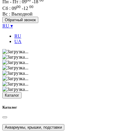
00
00
Пн - Пт : 09
-
18
00
00
Сб
: 09
-
12
Вс
: Выходной
Обратный звонок
RU
▾
RU
UA
Каталог
Каталог
Аквариумы, крышки, подставки