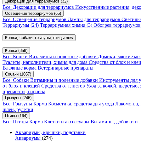
Декорации для террариумов
(32)
Все: Декорации для террариумов
Искусственные растения, де
Освещение террариумов
(65)
Все: Освещение террариумов
Лампы для террариумов
Светиль
Террариумы
(24)
Террариумная химия
(3)
Обогрев террариумо
Кошки, собаки, грызуны, птицы
new
Кошки
(858)
Все: Кошки
Витамины и полезные добавки
Домики, мягкие мес
Туалеты, наполнители, химия для дома
Средства от блох и кл
Влажные корма
Ветеринарные препараты
Собаки
(1057)
Все: Собаки
Витамины и полезные добавки
Инструменты для 
от блох и клещей
Средства от глистов
Уход за кожей, шерстью,
препараты, гигиена
Грызуны
(246)
Все: Грызуны
Корма
Косметика, средства для ухода
Лакомства,
шлеи, рулетки
Птицы
(164)
Все: Птицы
Корма
Клетки и аксессуары
Витамины, добавки и 
Аквариумы, крышки, подставки
Аквариумы
(274)