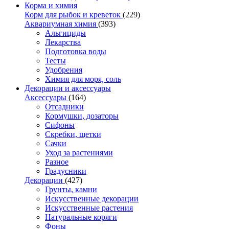
Корма и химия
Корм для рыбок и креветок
(229)
Аквариумная химия
(393)
Альгициды
Лекарства
Подготовка воды
Тесты
Удобрения
Химия для моря, соль
Декорации и аксессуары
Аксессуары
(164)
Отсадники
Кормушки, дозаторы
Сифоны
Скребки, щетки
Сачки
Уход за растениями
Разное
Градусники
Декорации
(427)
Грунты, камни
Искусственные декорации
Искусственные растения
Натуральные коряги
Фоны