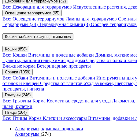
Декорации для террариумов
(32)
Все: Декорации для террариумов
Искусственные растения, де
Освещение террариумов
(65)
Все: Освещение террариумов
Лампы для террариумов
Светиль
Террариумы
(24)
Террариумная химия
(3)
Обогрев террариумо
Кошки, собаки, грызуны, птицы
new
Кошки
(858)
Все: Кошки
Витамины и полезные добавки
Домики, мягкие мес
Туалеты, наполнители, химия для дома
Средства от блох и кл
Влажные корма
Ветеринарные препараты
Собаки
(1059)
Все: Собаки
Витамины и полезные добавки
Инструменты для 
от блох и клещей
Средства от глистов
Уход за кожей, шерстью,
препараты, гигиена
Грызуны
(246)
Все: Грызуны
Корма
Косметика, средства для ухода
Лакомства,
шлеи, рулетки
Птицы
(164)
Все: Птицы
Корма
Клетки и аксессуары
Витамины, добавки и 
Аквариумы, крышки, подставки
Аквариумы
(274)