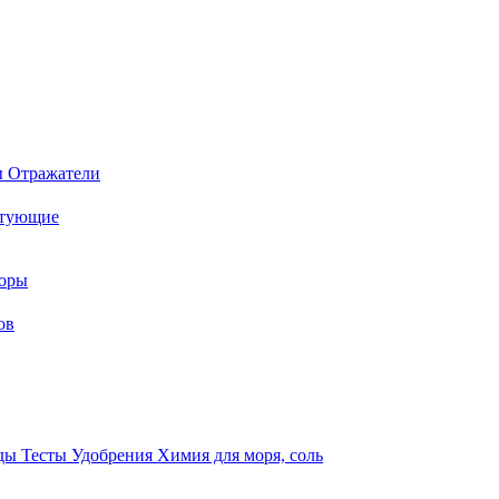
ы
Отражатели
ктующие
торы
ов
оды
Тесты
Удобрения
Химия для моря, соль