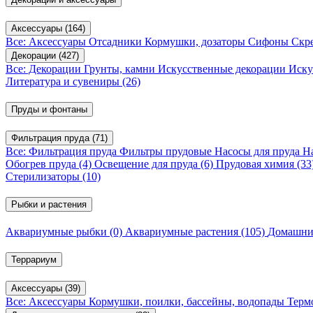
Аксессуары
(164)
Все: Аксессуары
Отсадники
Кормушки, дозаторы
Сифоны
Скр
Декорации
(427)
Все: Декорации
Грунты, камни
Искусственные декорации
Иску
Литература и сувениры
(26)
Пруды и фонтаны
Фильтрация пруда
(71)
Все: Фильтрация пруда
Фильтры прудовые
Насосы для пруда
Н
Обогрев пруда
(4)
Освещение для пруда
(6)
Прудовая химия
(33
Стерилизаторы
(10)
Рыбки и растения
Аквариумные рыбки
(0)
Аквариумные растения
(105)
Домашни
Террариум
Аксессуары
(39)
Все: Аксессуары
Кормушки, поилки, бассейны, водопады
Терм