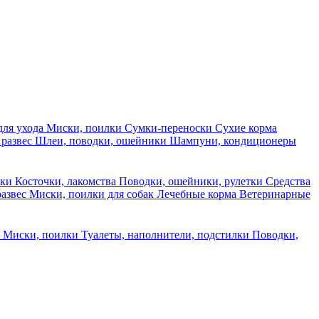
для ухода
Миски, поилки
Сумки-переноски
Сухие корма
 развес
Шлеи, поводки, ошейники
Шампуни, кондиционеры
ски
Косточки, лакомства
Поводки, ошейники, рулетки
Средства
развес
Миски, поилки для собак
Лечебные корма
Ветеринарные
ы
Миски, поилки
Туалеты, наполнители, подстилки
Поводки,