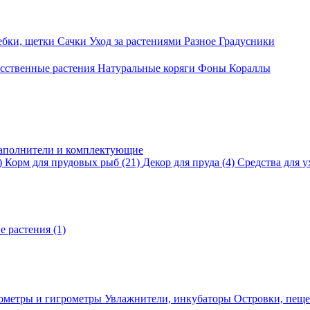
ебки, щетки
Сачки
Уход за растениями
Разное
Градусники
сственные растения
Натуральные коряги
Фоны
Кораллы
аполнители и комплектующие
)
Корм для прудовых рыб
(21)
Декор для пруда
(4)
Средства для у
е растения
(1)
ометры и гигрометры
Увлажнители, инкубаторы
Островки, пещ