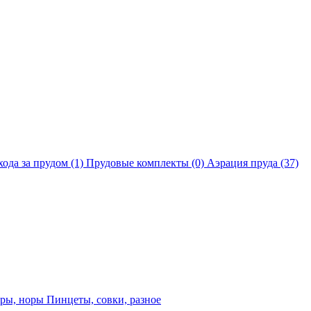
хода за прудом
(1)
Прудовые комплекты
(0)
Аэрация пруда
(37)
еры, норы
Пинцеты, совки, разное