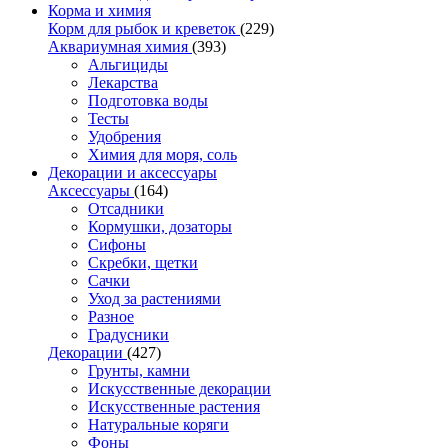
Корма и химия
Корм для рыбок и креветок
(229)
Аквариумная химия
(393)
Альгициды
Лекарства
Подготовка воды
Тесты
Удобрения
Химия для моря, соль
Декорации и аксессуары
Аксессуары
(164)
Отсадники
Кормушки, дозаторы
Сифоны
Скребки, щетки
Сачки
Уход за растениями
Разное
Градусники
Декорации
(427)
Грунты, камни
Искусственные декорации
Искусственные растения
Натуральные коряги
Фоны