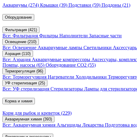
Аквариумы
(274)
Крышки
(39)
Подставки
(59)
Поддоны
(21)
Оборудование
Фильтрация
(421)
Все: Фильтрация
Фильтры
Наполнители
Запасные части
Освещение
(210)
Все: Освещение
Аквариумные лампы
Светильники
Аксессуар
Аэрация
(110)
Все: Аэрация
Аквариумные компрессоры
Аксессуары, компле
Помпы, насосы
(65)
Оборудование CO2
(55)
Терморегуляция
(96)
Все: Терморегуляция
Нагреватели
Холодильники
Терморегуля
УФ стерилизация
(25)
Все: УФ стерилизация
Стерилизаторы
Лампы для стерилизатор
Корма и химия
Корм для рыбок и креветок
(229)
Аквариумная химия
(393)
Все: Аквариумная химия
Альгициды
Лекарства
Подготовка в
Декорации и аксессуары