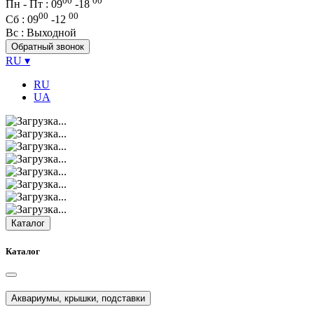
00
00
Пн - Пт : 09
-
18
00
00
Сб
: 09
-
12
Вс
: Выходной
Обратный звонок
RU
▾
RU
UA
Каталог
Каталог
Аквариумы, крышки, подставки