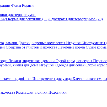
корации
Фоны
Коряги
ники для террариумов
в
(42)
Корма для рептилий
(55)
Субстраты для террариумов
(20)
та, гамаки
Дряпки, игровые комплексы
Игрушки
Инструменты 
ещей
Средства от глистов
Лакомства
Лечебные корма
Сухие корма
ухода
Лежаки, подстилки, домики
Сухой корм, консервы
Перено
 зубами, химия для дома
Игрушки
Одежда для собак
Сухой корм 
 витамины, добавки
Инструменты для ухода
Клетки и аксессуар
лакомства
Кормушки, поилки
Подстилки