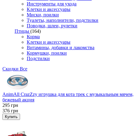
Инструменты для ухода
Клетки и аксессуары
Миски, поилки
Туалеты, наполнители, подстилки
Поводки, шлеи, рулетки
Птицы
(164)
Корма
Клетки и аксессуары
Витамины, добавки и лакомства
Кормушки, поилки
Подстилки
Скидки
Все
AnimAll CrazZzy игрушка для кота трек с музыкальным мячем,
бежевый акция
295
грн
376
грн
Купить