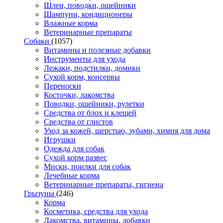
Шлеи, поводки, ошейники
Шампуни, кондиционеры
Влажные корма
Ветеринарные препараты
Собаки
(1057)
Витамины и полезные добавки
Инструменты для ухода
Лежаки, подстилки, домики
Сухой корм, консервы
Переноски
Косточки, лакомства
Поводки, ошейники, рулетки
Средства от блох и клещей
Средства от глистов
Уход за кожей, шерстью, зубами, химия для дома
Игрушки
Одежда для собак
Сухой корм развес
Миски, поилки для собак
Лечебные корма
Ветеринарные препараты, гигиена
Грызуны
(246)
Корма
Косметика, средства для ухода
Лакомства, витамины, добавки