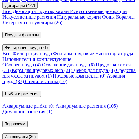
Декорации
(427)
Все: Декорации
Грунты, камни
Искусственные декорации
Искусственные растения
Натуральные коряги
Фоны
Кораллы
Литература и сувениры
(26)
Пруды и фонтаны
Фильтрация пруда
(71)
Все: Фильтрация пруда
Фильтры прудовые
Насосы для пруда
Наполнители и комплектующие
Обогрев пруда
(4)
Освещение для пруда
(6)
Прудовая химия
(33)
Корм для прудовых рыб
(21)
Декор для пруда
(4)
Средства
для ухода за прудом
(1)
Прудовые комплекты
(0)
Аэрация
пруда
(37)
Стерилизаторы
(10)
Рыбки и растения
Аквариумные рыбки
(0)
Аквариумные растения
(105)
Домашние растения
(1)
Террариум
Аксессуары
(39)