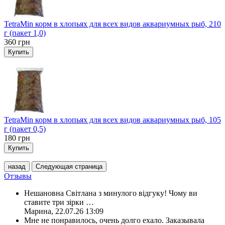
TetraMin корм в хлопьях для всех видов аквариумных рыб, 210
г (пакет 1,0)
360
грн
Купить
TetraMin корм в хлопьях для всех видов аквариумных рыб, 105
г (пакет 0,5)
180
грн
Купить
назад
Следующая страница
Отзывы
Нешановна Світлана з минулого відгуку! Чому ви
ставите три зірки
…
Марина
,
22.07.26 13:09
Мне не понравилось, очень долго ехало. Заказывала