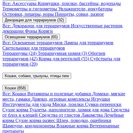
Все: Аксессуары
Кормушки, поилки, бассейны, водопады
Термометры и гигрометры
Увлажнители, инкубаторы
Островки, пещеры, норы
Пинцеты, совки, разное
Декорации для террариумов
(32)
Все: Декорации для террариумов
Искусственные растения,
декорации
Фоны
Коряги
Освещение террариумов
(65)
Все: Освещение террариумов
Лампы для террариумов
Светильники для террариумов
Террариумы
(24)
Террариумная химия
(3)
Обогрев
террариумов
(42)
Корма для рептилий
(55)
Субстраты для
террариумов
(20)
Кошки, собаки, грызуны, птицы
new
Кошки
(858)
Все: Кошки
Витамины и полезные добавки
Домики, мягкие
места, гамаки
Дряпки, игровые комплексы
Игрушки
Инструменты для ухода
Миски, поилки
Сумки-переноски
Сухие корма
Туалеты, наполнители, химия для дома
Средства
от блох и клещей
Средства от глистов
Лакомства
Лечебные
корма
Сухие корма развес
Шлеи, поводки, ошейники
Шампуни, кондиционеры
Влажные корма
Ветеринарные
препараты