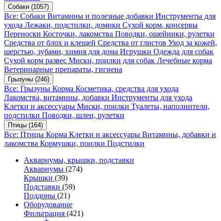
Собаки
(1057)
Все: Собаки
Витамины и полезные добавки
Инструменты для
ухода
Лежаки, подстилки, домики
Сухой корм, консервы
Переноски
Косточки, лакомства
Поводки, ошейники, рулетки
Средства от блох и клещей
Средства от глистов
Уход за кожей,
шерстью, зубами, химия для дома
Игрушки
Одежда для собак
Сухой корм развес
Миски, поилки для собак
Лечебные корма
Ветеринарные препараты, гигиена
Грызуны
(246)
Все: Грызуны
Корма
Косметика, средства для ухода
Лакомства, витамины, добавки
Инструменты для ухода
Клетки и аксессуары
Миски, поилки
Туалеты, наполнители,
подстилки
Поводки, шлеи, рулетки
Птицы
(164)
Все: Птицы
Корма
Клетки и аксессуары
Витамины, добавки и
лакомства
Кормушки, поилки
Подстилки
Аквариумы, крышки, подставки
Аквариумы
(274)
Крышки
(39)
Подставки
(59)
Поддоны
(21)
Оборудование
Фильтрация
(421)