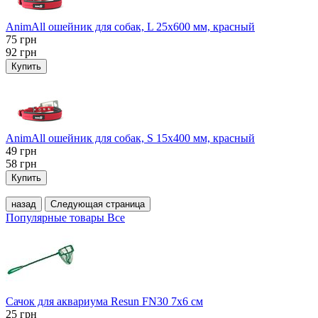
AnimAll ошейник для собак, L 25x600 мм, красный
75
грн
92
грн
Купить
AnimAll ошейник для собак, S 15х400 мм, красный
49
грн
58
грн
Купить
назад
Следующая страница
Популярные товары
Все
Сачок для аквариума Resun FN30 7х6 см
25
грн