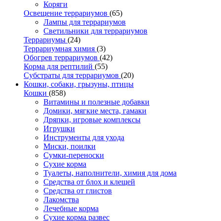
Коряги
Освещение террариумов
(65)
Лампы для террариумов
Светильники для террариумов
Террариумы
(24)
Террариумная химия
(3)
Обогрев террариумов
(42)
Корма для рептилий
(55)
Субстраты для террариумов
(20)
Кошки, собаки, грызуны, птицы
Кошки
(858)
Витамины и полезные добавки
Домики, мягкие места, гамаки
Дряпки, игровые комплексы
Игрушки
Инструменты для ухода
Миски, поилки
Сумки-переноски
Сухие корма
Туалеты, наполнители, химия для дома
Средства от блох и клещей
Средства от глистов
Лакомства
Лечебные корма
Сухие корма развес