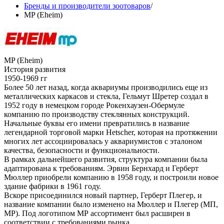
Бренды и производители зоотоваров
/
MP (Eheim)
MP (Eheim)
История развития
1950-1969 гг
Более 50 лет назад, когда аквариумы производились еще из
металлических каркасов и стекла, Гельмут Шретер создал в
1952 году в немецком городе Рокенхаузен-Обермуле
компанию по производству стеклянных конструкций.
Начальные буквы его имени превратились в название
легендарной торговой марки Hetscher, которая на протяжении
многих лет ассоциировалась у аквариумистов с эталоном
качества, безопасности и функциональности.
В рамках дальнейшего развития, структура компании была
адаптирована к требованиям. Эрвин Бернхард и Герберт
Мюллер приобрели компанию в 1958 году, и построили новое
здание фабрики в 1961 году.
Вскоре присоединился новый партнер, Герберт Плегер, и
название компании было изменено на Мюллер и Плегер (МП,
MP). Под логотипом МР ассортимент был расширен в
соответствии с требованиями рынка.