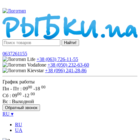
Найти!
0637261155
+38 (063) 726-11-55
+38 (050) 232-63-60
+38 (096) 241-28-86
График работы
00
00
Пн - Пт : 09
-
18
00
00
Сб
: 09
-
12
Вс
: Выходной
Обратный звонок
RU
▾
RU
UA