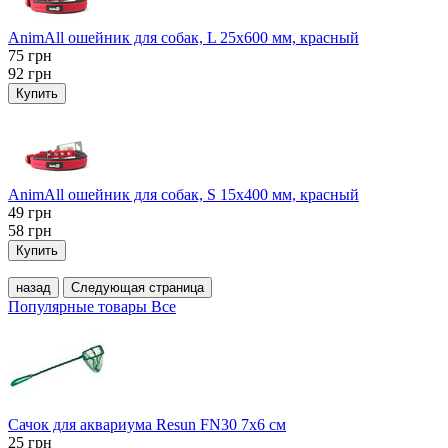
AnimAll ошейник для собак, L 25x600 мм, красный
75
грн
92
грн
Купить
AnimAll ошейник для собак, S 15х400 мм, красный
49
грн
58
грн
Купить
назад
Следующая страница
Популярные товары
Все
Сачок для аквариума Resun FN30 7х6 см
25
грн