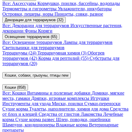
Все: Аксессуары
Кормушки, поилки, бассейны, водопады
Термометры и гигрометры
Увлажнители, инкубаторы
Островки, пещеры, норы
Пинцеты, совки, разное
Декорации для террариумов
(32)
Все: Декорации для террариумов
Искусственные растения,
декорации
Фоны
Коряги
Освещение террариумов
(65)
Все: Освещение террариумов
Лампы для террариумов
Светильники для террариумов
Террариумы
(24)
Террариумная химия
(3)
Обогрев
террариумов
(42)
Корма для рептилий
(55)
Субстраты для
террариумов
(20)
Кошки, собаки, грызуны, птицы
new
Кошки
(858)
Все: Кошки
Витамины и полезные добавки
Домики, мягкие
места, гамаки
Дряпки, игровые комплексы
Игрушки
Инструменты для ухода
Миски, поилки
Сумки-переноски
Сухие корма
Туалеты, наполнители, химия для дома
Средства
от блох и клещей
Средства от глистов
Лакомства
Лечебные
корма
Сухие корма развес
Шлеи, поводки, ошейники
Шампуни, кондиционеры
Влажные корма
Ветеринарные
препараты