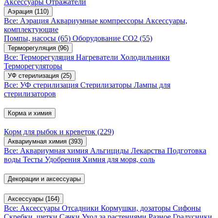
Аксессуары
Отражатели
Аэрация
(110)
Все: Аэрация
Аквариумные компрессоры
Аксессуары,
комплектующие
Помпы, насосы
(65)
Оборудование CO2
(55)
Терморегуляция
(96)
Все: Терморегуляция
Нагреватели
Холодильники
Терморегуляторы
УФ стерилизация
(25)
Все: УФ стерилизация
Стерилизаторы
Лампы для
стерилизаторов
Корма и химия
Корм для рыбок и креветок
(229)
Аквариумная химия
(393)
Все: Аквариумная химия
Альгициды
Лекарства
Подготовка
воды
Тесты
Удобрения
Химия для моря, соль
Декорации и аксессуары
Аксессуары
(164)
Все: Аксессуары
Отсадники
Кормушки, дозаторы
Сифоны
Скребки, щетки
Сачки
Уход за растениями
Разное
Градусники