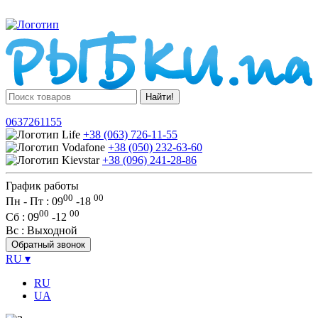
Найти!
0637261155
+38 (063) 726-11-55
+38 (050) 232-63-60
+38 (096) 241-28-86
График работы
00
00
Пн - Пт : 09
-
18
00
00
Сб
: 09
-
12
Вс
: Выходной
Обратный звонок
RU
▾
RU
UA