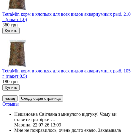
TetraMin корм в хлопьях для всех видов аквариумных рыб, 210
г (пакет 1,0)
360
грн
Купить
TetraMin корм в хлопьях для всех видов аквариумных рыб, 105
г (пакет 0,5)
180
грн
Купить
назад
Следующая страница
Отзывы
Нешановна Світлана з минулого відгуку! Чому ви
ставите три зірки
…
Марина
,
22.07.26 13:09
Мне не понравилось, очень долго ехало. Заказывала