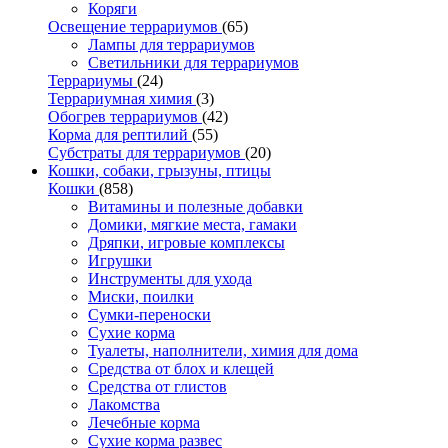
Коряги
Освещение террариумов
(65)
Лампы для террариумов
Светильники для террариумов
Террариумы
(24)
Террариумная химия
(3)
Обогрев террариумов
(42)
Корма для рептилий
(55)
Субстраты для террариумов
(20)
Кошки, собаки, грызуны, птицы
Кошки
(858)
Витамины и полезные добавки
Домики, мягкие места, гамаки
Дряпки, игровые комплексы
Игрушки
Инструменты для ухода
Миски, поилки
Сумки-переноски
Сухие корма
Туалеты, наполнители, химия для дома
Средства от блох и клещей
Средства от глистов
Лакомства
Лечебные корма
Сухие корма развес