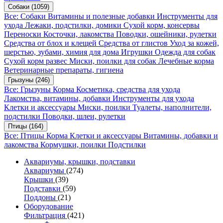
Собаки
(1059)
Все: Собаки
Витамины и полезные добавки
Инструменты для
ухода
Лежаки, подстилки, домики
Сухой корм, консервы
Переноски
Косточки, лакомства
Поводки, ошейники, рулетки
Средства от блох и клещей
Средства от глистов
Уход за кожей,
шерстью, зубами, химия для дома
Игрушки
Одежда для собак
Сухой корм развес
Миски, поилки для собак
Лечебные корма
Ветеринарные препараты, гигиена
Грызуны
(246)
Все: Грызуны
Корма
Косметика, средства для ухода
Лакомства, витамины, добавки
Инструменты для ухода
Клетки и аксессуары
Миски, поилки
Туалеты, наполнители,
подстилки
Поводки, шлеи, рулетки
Птицы
(164)
Все: Птицы
Корма
Клетки и аксессуары
Витамины, добавки и
лакомства
Кормушки, поилки
Подстилки
Аквариумы, крышки, подставки
Аквариумы
(274)
Крышки
(39)
Подставки
(59)
Поддоны
(21)
Оборудование
Фильтрация
(421)