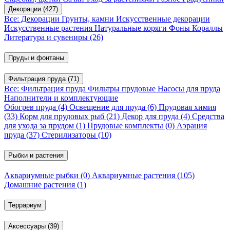
Декорации
(427)
Все: Декорации
Грунты, камни
Искусственные декорации
Искусственные растения
Натуральные коряги
Фоны
Кораллы
Литература и сувениры
(26)
Пруды и фонтаны
Фильтрация пруда
(71)
Все: Фильтрация пруда
Фильтры прудовые
Насосы для пруда
Наполнители и комплектующие
Обогрев пруда
(4)
Освещение для пруда
(6)
Прудовая химия
(33)
Корм для прудовых рыб
(21)
Декор для пруда
(4)
Средства
для ухода за прудом
(1)
Прудовые комплекты
(0)
Аэрация
пруда
(37)
Стерилизаторы
(10)
Рыбки и растения
Аквариумные рыбки
(0)
Аквариумные растения
(105)
Домашние растения
(1)
Террариум
Аксессуары
(39)