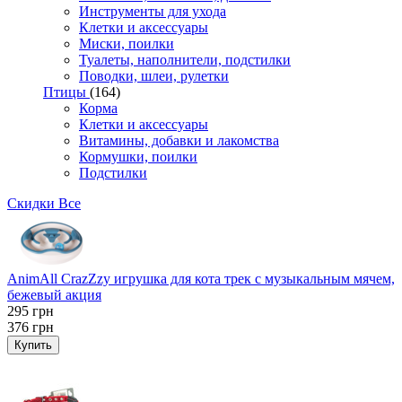
Инструменты для ухода
Клетки и аксессуары
Миски, поилки
Туалеты, наполнители, подстилки
Поводки, шлеи, рулетки
Птицы
(164)
Корма
Клетки и аксессуары
Витамины, добавки и лакомства
Кормушки, поилки
Подстилки
Скидки
Все
AnimAll CrazZzy игрушка для кота трек с музыкальным мячем,
бежевый акция
295
грн
376
грн
Купить