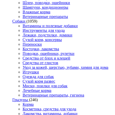
Шлеи, поводки, ошейники
Шампуни, кондиционеры
Влажные корма
Ветеринарные препараты
Собаки
(1059)
Витамины и полезные добавки
Инструменты для ухода
Лежаки, подстилки, домики
Сухой корм, консервы
Переноски
Косточки, лакомства
Поводки, ошейники, рулетки
Средства от блох и клещей
Средства от глистов
Уход за кожей, шерстью, зубами, химия для дома
Игрушки
Одежда для собак
Сухой корм развес
Миски, поилки для собак
Лечебные корма
Ветеринарные препараты, гигиена
Грызуны
(246)
Корма
Косметика, средства для ухода
Лакомства, витамины, добавки