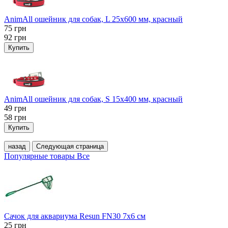
AnimAll ошейник для собак, L 25x600 мм, красный
75
грн
92
грн
Купить
AnimAll ошейник для собак, S 15х400 мм, красный
49
грн
58
грн
Купить
назад
Следующая страница
Популярные товары
Все
Сачок для аквариума Resun FN30 7х6 см
25
грн