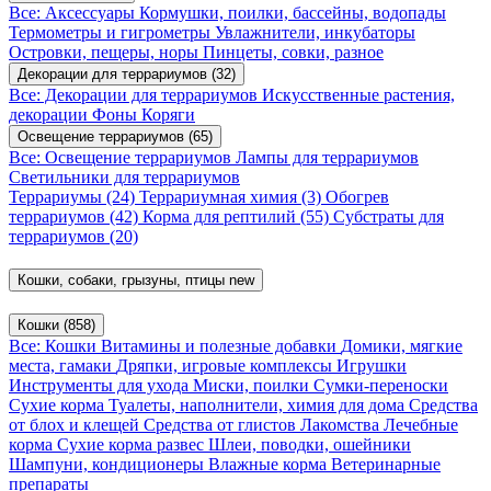
Все: Аксессуары
Кормушки, поилки, бассейны, водопады
Термометры и гигрометры
Увлажнители, инкубаторы
Островки, пещеры, норы
Пинцеты, совки, разное
Декорации для террариумов
(32)
Все: Декорации для террариумов
Искусственные растения,
декорации
Фоны
Коряги
Освещение террариумов
(65)
Все: Освещение террариумов
Лампы для террариумов
Светильники для террариумов
Террариумы
(24)
Террариумная химия
(3)
Обогрев
террариумов
(42)
Корма для рептилий
(55)
Субстраты для
террариумов
(20)
Кошки, собаки, грызуны, птицы
new
Кошки
(858)
Все: Кошки
Витамины и полезные добавки
Домики, мягкие
места, гамаки
Дряпки, игровые комплексы
Игрушки
Инструменты для ухода
Миски, поилки
Сумки-переноски
Сухие корма
Туалеты, наполнители, химия для дома
Средства
от блох и клещей
Средства от глистов
Лакомства
Лечебные
корма
Сухие корма развес
Шлеи, поводки, ошейники
Шампуни, кондиционеры
Влажные корма
Ветеринарные
препараты