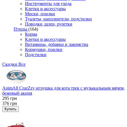
Инструменты для ухода
Клетки и аксессуары
Миски, поилки
Туалеты, наполнители, подстилки
Поводки, шлеи, рулетки
Птицы
(164)
Корма
Клетки и аксессуары
Витамины, добавки и лакомства
Кормушки, поилки
Подстилки
Скидки
Все
AnimAll CrazZzy игрушка для кота трек с музыкальным мячем,
бежевый акция
295
грн
376
грн
Купить