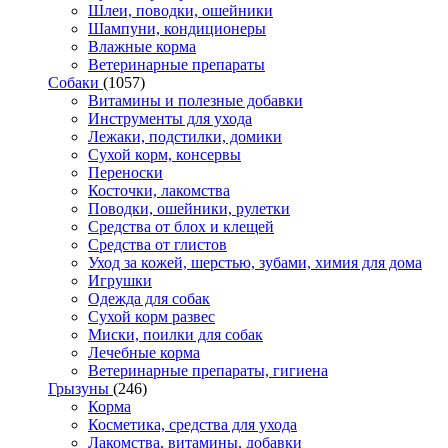
Шлеи, поводки, ошейники
Шампуни, кондиционеры
Влажные корма
Ветеринарные препараты
Собаки
(1057)
Витамины и полезные добавки
Инструменты для ухода
Лежаки, подстилки, домики
Сухой корм, консервы
Переноски
Косточки, лакомства
Поводки, ошейники, рулетки
Средства от блох и клещей
Средства от глистов
Уход за кожей, шерстью, зубами, химия для дома
Игрушки
Одежда для собак
Сухой корм развес
Миски, поилки для собак
Лечебные корма
Ветеринарные препараты, гигиена
Грызуны
(246)
Корма
Косметика, средства для ухода
Лакомства, витамины, добавки