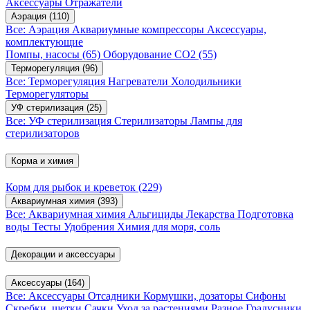
Аксессуары
Отражатели
Аэрация
(110)
Все: Аэрация
Аквариумные компрессоры
Аксессуары,
комплектующие
Помпы, насосы
(65)
Оборудование CO2
(55)
Терморегуляция
(96)
Все: Терморегуляция
Нагреватели
Холодильники
Терморегуляторы
УФ стерилизация
(25)
Все: УФ стерилизация
Стерилизаторы
Лампы для
стерилизаторов
Корма и химия
Корм для рыбок и креветок
(229)
Аквариумная химия
(393)
Все: Аквариумная химия
Альгициды
Лекарства
Подготовка
воды
Тесты
Удобрения
Химия для моря, соль
Декорации и аксессуары
Аксессуары
(164)
Все: Аксессуары
Отсадники
Кормушки, дозаторы
Сифоны
Скребки, щетки
Сачки
Уход за растениями
Разное
Градусники