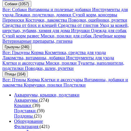
Собаки
(1057)
Все: Собаки
Витамины и полезные добавки
Инструменты для
ухода
Лежаки, подстилки, домики
Сухой корм, консервы
Переноски
Косточки, лакомства
Поводки, ошейники, рулетки
Средства от блох и клещей
Средства от глистов
Уход за кожей,
шерстью, зубами, химия для дома
Игрушки
Одежда для собак
Сухой корм развес
Миски, поилки для собак
Лечебные корма
Ветеринарные препараты, гигиена
Грызуны
(246)
Все: Грызуны
Корма
Косметика, средства для ухода
Лакомства, витамины, добавки
Инструменты для ухода
Клетки и аксессуары
Миски, поилки
Туалеты, наполнители,
подстилки
Поводки, шлеи, рулетки
Птицы
(164)
Все: Птицы
Корма
Клетки и аксессуары
Витамины, добавки и
лакомства
Кормушки, поилки
Подстилки
Аквариумы, крышки, подставки
Аквариумы
(274)
Крышки
(39)
Подставки
(59)
Поддоны
(21)
Оборудование
Фильтрация
(421)