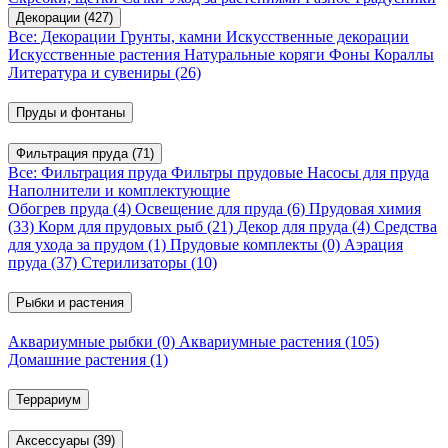
Декорации
(427)
Все: Декорации
Грунты, камни
Искусственные декорации
Искусственные растения
Натуральные коряги
Фоны
Кораллы
Литература и сувениры
(26)
Пруды и фонтаны
Фильтрация пруда
(71)
Все: Фильтрация пруда
Фильтры прудовые
Насосы для пруда
Наполнители и комплектующие
Обогрев пруда
(4)
Освещение для пруда
(6)
Прудовая химия
(33)
Корм для прудовых рыб
(21)
Декор для пруда
(4)
Средства
для ухода за прудом
(1)
Прудовые комплекты
(0)
Аэрация
пруда
(37)
Стерилизаторы
(10)
Рыбки и растения
Аквариумные рыбки
(0)
Аквариумные растения
(105)
Домашние растения
(1)
Террариум
Аксессуары
(39)