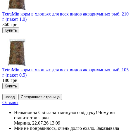
TetraMin корм в хлопьях для всех видов аквариумных рыб, 210
г (пакет 1,0)
360
грн
Купить
TetraMin корм в хлопьях для всех видов аквариумных рыб, 105
г (пакет 0,5)
180
грн
Купить
назад
Следующая страница
Отзывы
Нешановна Світлана з минулого відгуку! Чому ви
ставите три зірки
…
Марина
,
22.07.26 13:09
Мне не понравилось, очень долго ехало. Заказывала