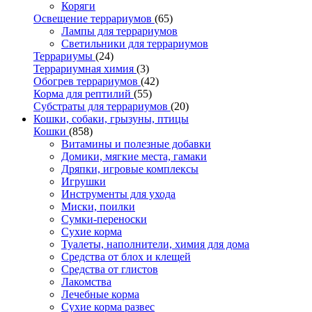
Коряги
Освещение террариумов
(65)
Лампы для террариумов
Светильники для террариумов
Террариумы
(24)
Террариумная химия
(3)
Обогрев террариумов
(42)
Корма для рептилий
(55)
Субстраты для террариумов
(20)
Кошки, собаки, грызуны, птицы
Кошки
(858)
Витамины и полезные добавки
Домики, мягкие места, гамаки
Дряпки, игровые комплексы
Игрушки
Инструменты для ухода
Миски, поилки
Сумки-переноски
Сухие корма
Туалеты, наполнители, химия для дома
Средства от блох и клещей
Средства от глистов
Лакомства
Лечебные корма
Сухие корма развес