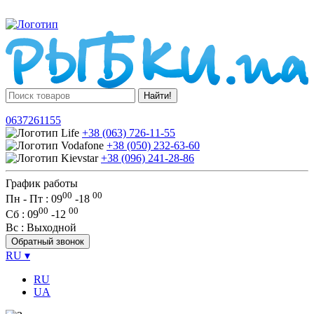
Найти!
0637261155
+38 (063) 726-11-55
+38 (050) 232-63-60
+38 (096) 241-28-86
График работы
00
00
Пн - Пт : 09
-
18
00
00
Сб
: 09
-
12
Вс
: Выходной
Обратный звонок
RU
▾
RU
UA