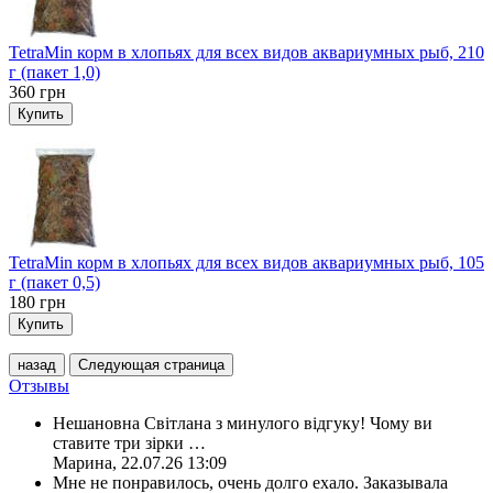
TetraMin корм в хлопьях для всех видов аквариумных рыб, 210
г (пакет 1,0)
360
грн
Купить
TetraMin корм в хлопьях для всех видов аквариумных рыб, 105
г (пакет 0,5)
180
грн
Купить
назад
Следующая страница
Отзывы
Нешановна Світлана з минулого відгуку! Чому ви
ставите три зірки
…
Марина
,
22.07.26 13:09
Мне не понравилось, очень долго ехало. Заказывала