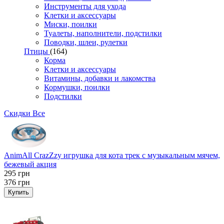
Инструменты для ухода
Клетки и аксессуары
Миски, поилки
Туалеты, наполнители, подстилки
Поводки, шлеи, рулетки
Птицы
(164)
Корма
Клетки и аксессуары
Витамины, добавки и лакомства
Кормушки, поилки
Подстилки
Скидки
Все
AnimAll CrazZzy игрушка для кота трек с музыкальным мячем,
бежевый акция
295
грн
376
грн
Купить