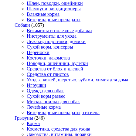
Шлеи, поводки, ошейники
Шампуни, кондиционеры
Влажные корма
Ветеринарные препараты
Собаки
(1057)
Витамины и полезные добавки
Инструменты для ухода
Лежаки, подстилки, домики
Сухой корм, консервы
Переноски
Косточки, лакомства
Поводки, ошейники, рулетки
Средства от блох и клещей
Средства от глистов
Уход за кожей, шерстью, зубами, химия для дома
Игрушки
Одежда для собак
Сухой корм развес
Миски, поилки для собак
Лечебные корма
Ветеринарные препараты, гигиена
Грызуны
(246)
Корма
Косметика, средства для ухода
Лакомства, витамины, добавки