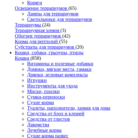
Коряги
Освещение террариумов
(65)
Лампы для террариумов
Светильники для террариумов
Террариумы
(24)
Террариумная химия
(3)
Обогрев террариумов
(42)
Корма для рептилий
(55)
Субстраты для террариумов
(20)
Кошки, собаки, грызуны, птицы
Кошки
(858)
Витамины и полезные добавки
Домики, мягкие места, гамаки
Дряпки, игровые комплексы
Игрушки
Инструменты для ухода
Миски, поилки
Сумки-переноски
Сухие корма
Туалеты, наполнители, химия для дома
Средства от блох и клещей
Средства от глистов
Лакомства
Лечебные корма
Сухие корма развес