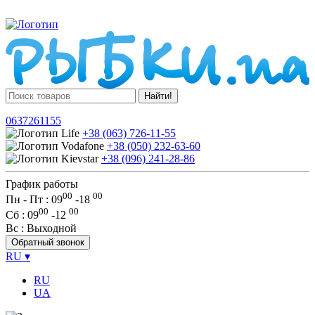
Найти!
0637261155
+38 (063) 726-11-55
+38 (050) 232-63-60
+38 (096) 241-28-86
График работы
00
00
Пн - Пт : 09
-
18
00
00
Сб
: 09
-
12
Вс
: Выходной
Обратный звонок
RU
▾
RU
UA