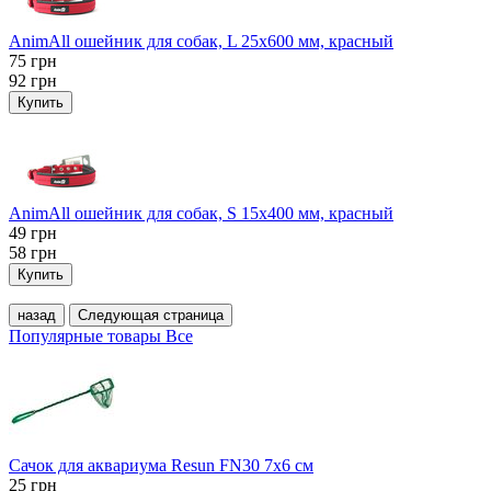
AnimAll ошейник для собак, L 25x600 мм, красный
75
грн
92
грн
Купить
AnimAll ошейник для собак, S 15х400 мм, красный
49
грн
58
грн
Купить
назад
Следующая страница
Популярные товары
Все
Сачок для аквариума Resun FN30 7х6 см
25
грн