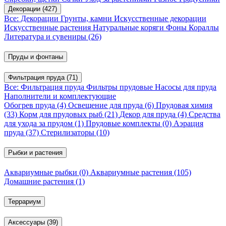
Декорации
(427)
Все: Декорации
Грунты, камни
Искусственные декорации
Искусственные растения
Натуральные коряги
Фоны
Кораллы
Литература и сувениры
(26)
Пруды и фонтаны
Фильтрация пруда
(71)
Все: Фильтрация пруда
Фильтры прудовые
Насосы для пруда
Наполнители и комплектующие
Обогрев пруда
(4)
Освещение для пруда
(6)
Прудовая химия
(33)
Корм для прудовых рыб
(21)
Декор для пруда
(4)
Средства
для ухода за прудом
(1)
Прудовые комплекты
(0)
Аэрация
пруда
(37)
Стерилизаторы
(10)
Рыбки и растения
Аквариумные рыбки
(0)
Аквариумные растения
(105)
Домашние растения
(1)
Террариум
Аксессуары
(39)