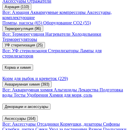
Аксессуары
Отражатели
Аэрация
(110)
Все: Аэрация
Аквариумные компрессоры
Аксессуары,
комплектующие
Помпы, насосы
(65)
Оборудование CO2
(55)
Терморегуляция
(96)
Все: Терморегуляция
Нагреватели
Холодильники
Терморегуляторы
УФ стерилизация
(25)
Все: УФ стерилизация
Стерилизаторы
Лампы для
стерилизаторов
Корма и химия
Корм для рыбок и креветок
(229)
Аквариумная химия
(393)
Все: Аквариумная химия
Альгициды
Лекарства
Подготовка
воды
Тесты
Удобрения
Химия для моря, соль
Декорации и аксессуары
Аксессуары
(164)
Все: Аксессуары
Отсадники
Кормушки, дозаторы
Сифоны
Скребки, щетки
Сачки
Уход за растениями
Разное
Градусники