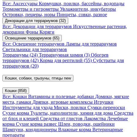
Все: Аксессуары
Кормушки, поилки, бассейны, водопады
Термометры и гигрометры
Увлажнители, инкубаторы
Островки, пещеры, норы
Пинцеты, совки, разное
Декорации для террариумов
(32)
Все: Декорации для террариумов
Искусственные растения,
декорации
Фоны
Коряги
Освещение террариумов
(65)
Все: Освещение террариумов
Лампы для террариумов
Светильники для террариумов
Террариумы
(24)
Террариумная химия
(3)
Обогрев
террариумов
(42)
Корма для рептилий
(55)
Субстраты для
террариумов
(20)
Кошки, собаки, грызуны, птицы
new
Кошки
(858)
Все: Кошки
Витамины и полезные добавки
Домики, мягкие
места, гамаки
Дряпки, игровые комплексы
Игрушки
Инструменты для ухода
Миски, поилки
Сумки-переноски
Сухие корма
Туалеты, наполнители, химия для дома
Средства
от блох и клещей
Средства от глистов
Лакомства
Лечебные
корма
Сухие корма развес
Шлеи, поводки, ошейники
Шампуни, кондиционеры
Влажные корма
Ветеринарные
препараты