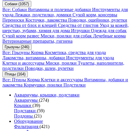
Собаки
(1057)
Все: Собаки
Витамины и полезные добавки
Инструменты для
ухода
Лежаки, подстилки, домики
Сухой корм, консервы
Переноски
Косточки, лакомства
Поводки, ошейники, рулетки
Средства от блох и клещей
Средства от глистов
Уход за кожей,
шерстью, зубами, химия для дома
Игрушки
Одежда для собак
Сухой корм развес
Миски, поилки для собак
Лечебные корма
Ветеринарные препараты, гигиена
Грызуны
(246)
Все: Грызуны
Корма
Косметика, средства для ухода
Лакомства, витамины, добавки
Инструменты для ухода
Клетки и аксессуары
Миски, поилки
Туалеты, наполнители,
подстилки
Поводки, шлеи, рулетки
Птицы
(164)
Все: Птицы
Корма
Клетки и аксессуары
Витамины, добавки и
лакомства
Кормушки, поилки
Подстилки
Аквариумы, крышки, подставки
Аквариумы
(274)
Крышки
(39)
Подставки
(59)
Поддоны
(21)
Оборудование
Фильтрация
(421)