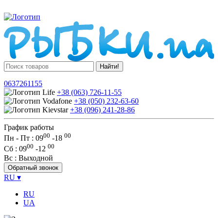
Найти!
0637261155
+38 (063) 726-11-55
+38 (050) 232-63-60
+38 (096) 241-28-86
График работы
00
00
Пн - Пт : 09
-
18
00
00
Сб
: 09
-
12
Вс
: Выходной
Обратный звонок
RU
▾
RU
UA