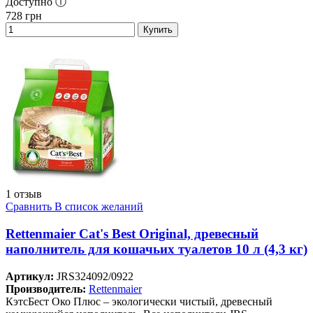
Доступно ⓘ
728
грн
Купить
1 отзыв
Сравнить
В список желаний
Rettenmaier Cat's Best Original, древесный
наполнитель для кошачьих туалетов 10 л (4,3 кг)
Артикул:
JRS324092/0922
Производитель:
Rettenmaier
КэтсБест Око Плюс – экологически чистый, древесный