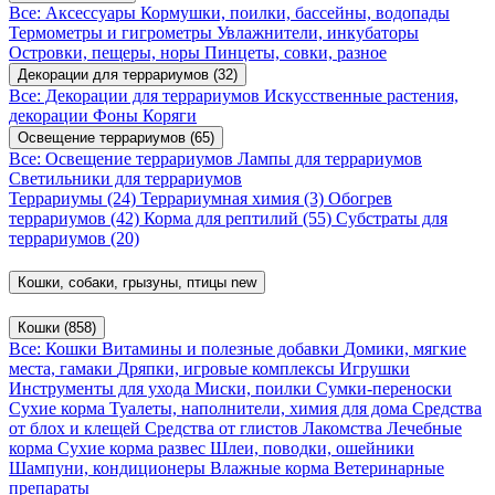
Все: Аксессуары
Кормушки, поилки, бассейны, водопады
Термометры и гигрометры
Увлажнители, инкубаторы
Островки, пещеры, норы
Пинцеты, совки, разное
Декорации для террариумов
(32)
Все: Декорации для террариумов
Искусственные растения,
декорации
Фоны
Коряги
Освещение террариумов
(65)
Все: Освещение террариумов
Лампы для террариумов
Светильники для террариумов
Террариумы
(24)
Террариумная химия
(3)
Обогрев
террариумов
(42)
Корма для рептилий
(55)
Субстраты для
террариумов
(20)
Кошки, собаки, грызуны, птицы
new
Кошки
(858)
Все: Кошки
Витамины и полезные добавки
Домики, мягкие
места, гамаки
Дряпки, игровые комплексы
Игрушки
Инструменты для ухода
Миски, поилки
Сумки-переноски
Сухие корма
Туалеты, наполнители, химия для дома
Средства
от блох и клещей
Средства от глистов
Лакомства
Лечебные
корма
Сухие корма развес
Шлеи, поводки, ошейники
Шампуни, кондиционеры
Влажные корма
Ветеринарные
препараты