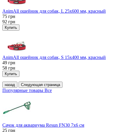
AnimAll ошейник для собак, L 25x600 мм, красный
75
грн
92
грн
Купить
AnimAll ошейник для собак, S 15х400 мм, красный
49
грн
58
грн
Купить
назад
Следующая страница
Популярные товары
Все
Сачок для аквариума Resun FN30 7х6 см
25
грн