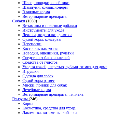
Шлеи, поводки, ошейники
Шампуни, кондиционеры
Влажные корма
Ветеринарные препараты
Собаки
(1059)
Витамины и полезные добавки
Инструменты для ухода
Лежаки, подстилки, домики
Сухой корм, консервы
Переноски
Косточки, лакомства
Поводки, ошейники, рулетки
Средства от блох и клещей
Средства от глистов
Уход за кожей, шерстью, зубами, химия для дома
Игрушки
Одежда для собак
Сухой корм развес
Миски, поилки для собак
Лечебные корма
Ветеринарные препараты, гигиена
Грызуны
(246)
Корма
Косметика, средства для ухода
Лакомства, витамины, добавки