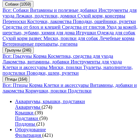
Собаки
(1059)
Все: Собаки
Витамины и полезные добавки
Инструменты для
ухода
Лежаки, подстилки, домики
Сухой корм, консервы
Переноски
Косточки, лакомства
Поводки, ошейники, рулетки
Средства от блох и клещей
Средства от глистов
Уход за кожей,
шерстью, зубами, химия для дома
Игрушки
Одежда для собак
Сухой корм развес
Миски, поилки для собак
Лечебные корма
Ветеринарные препараты, гигиена
Грызуны
(246)
Все: Грызуны
Корма
Косметика, средства для ухода
Лакомства, витамины, добавки
Инструменты для ухода
Клетки и аксессуары
Миски, поилки
Туалеты, наполнители,
подстилки
Поводки, шлеи, рулетки
Птицы
(164)
Все: Птицы
Корма
Клетки и аксессуары
Витамины, добавки и
лакомства
Кормушки, поилки
Подстилки
Аквариумы, крышки, подставки
Аквариумы
(274)
Крышки
(39)
Подставки
(59)
Поддоны
(21)
Оборудование
Фильтрация
(421)