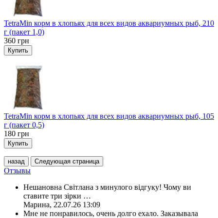
TetraMin корм в хлопьях для всех видов аквариумных рыб, 210
г (пакет 1,0)
360
грн
Купить
TetraMin корм в хлопьях для всех видов аквариумных рыб, 105
г (пакет 0,5)
180
грн
Купить
назад
Следующая страница
Отзывы
Нешановна Світлана з минулого відгуку! Чому ви
ставите три зірки
…
Марина
,
22.07.26 13:09
Мне не понравилось, очень долго ехало. Заказывала