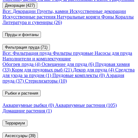
Декорации
(427)
Все: Декорации
Грунты, камни
Искусственные декорации
Искусственные растения
Натуральные коряги
Фоны
Кораллы
Литература и сувениры
(26)
Пруды и фонтаны
Фильтрация пруда
(71)
Все: Фильтрация пруда
Фильтры прудовые
Насосы для пруда
Наполнители и комплектующие
Обогрев пруда
(4)
Освещение для пруда
(6)
Прудовая химия
(33)
Корм для прудовых рыб
(21)
Декор для пруда
(4)
Средства
для ухода за прудом
(1)
Прудовые комплекты
(0)
Аэрация
пруда
(37)
Стерилизаторы
(10)
Рыбки и растения
Аквариумные рыбки
(0)
Аквариумные растения
(105)
Домашние растения
(1)
Террариум
Аксессуары
(39)