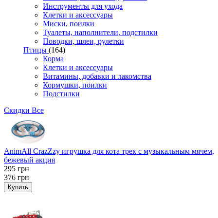
Инструменты для ухода
Клетки и аксессуары
Миски, поилки
Туалеты, наполнители, подстилки
Поводки, шлеи, рулетки
Птицы
(164)
Корма
Клетки и аксессуары
Витамины, добавки и лакомства
Кормушки, поилки
Подстилки
Скидки
Все
AnimAll CrazZzy игрушка для кота трек с музыкальным мячем,
бежевый акция
295
грн
376
грн
Купить