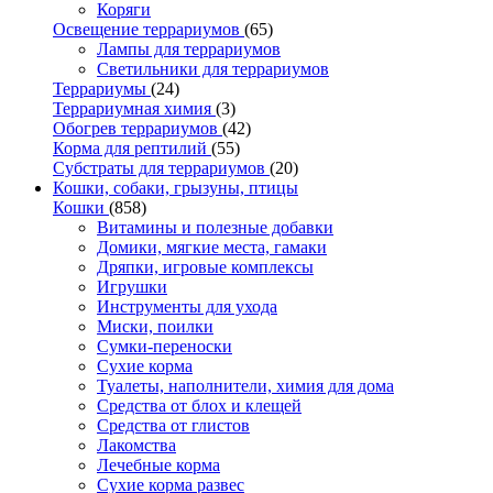
Коряги
Освещение террариумов
(65)
Лампы для террариумов
Светильники для террариумов
Террариумы
(24)
Террариумная химия
(3)
Обогрев террариумов
(42)
Корма для рептилий
(55)
Субстраты для террариумов
(20)
Кошки, собаки, грызуны, птицы
Кошки
(858)
Витамины и полезные добавки
Домики, мягкие места, гамаки
Дряпки, игровые комплексы
Игрушки
Инструменты для ухода
Миски, поилки
Сумки-переноски
Сухие корма
Туалеты, наполнители, химия для дома
Средства от блох и клещей
Средства от глистов
Лакомства
Лечебные корма
Сухие корма развес