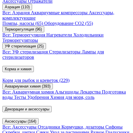
Аксессуары
Отражатели
Аэрация
(110)
Все: Аэрация
Аквариумные компрессоры
Аксессуары,
комплектующие
Помпы, насосы
(65)
Оборудование CO2
(55)
Терморегуляция
(96)
Все: Терморегуляция
Нагреватели
Холодильники
Терморегуляторы
УФ стерилизация
(25)
Все: УФ стерилизация
Стерилизаторы
Лампы для
стерилизаторов
Корма и химия
Корм для рыбок и креветок
(229)
Аквариумная химия
(393)
Все: Аквариумная химия
Альгициды
Лекарства
Подготовка
воды
Тесты
Удобрения
Химия для моря, соль
Декорации и аксессуары
Аксессуары
(164)
Все: Аксессуары
Отсадники
Кормушки, дозаторы
Сифоны
Скребки, щетки
Сачки
Уход за растениями
Разное
Градусники