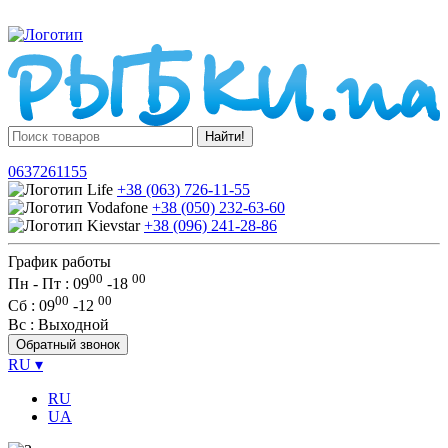
Найти!
0637261155
+38 (063) 726-11-55
+38 (050) 232-63-60
+38 (096) 241-28-86
График работы
00
00
Пн - Пт : 09
-
18
00
00
Сб
: 09
-
12
Вс
: Выходной
Обратный звонок
RU
▾
RU
UA