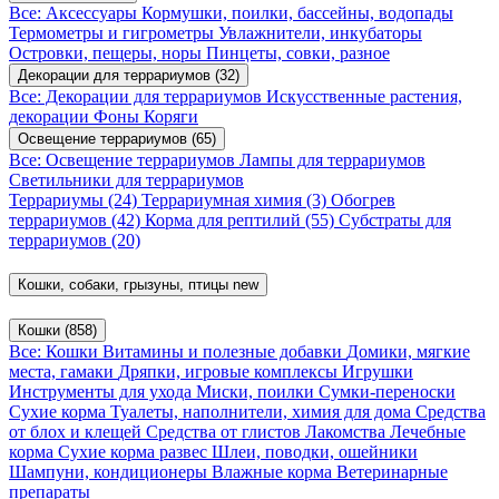
Все: Аксессуары
Кормушки, поилки, бассейны, водопады
Термометры и гигрометры
Увлажнители, инкубаторы
Островки, пещеры, норы
Пинцеты, совки, разное
Декорации для террариумов
(32)
Все: Декорации для террариумов
Искусственные растения,
декорации
Фоны
Коряги
Освещение террариумов
(65)
Все: Освещение террариумов
Лампы для террариумов
Светильники для террариумов
Террариумы
(24)
Террариумная химия
(3)
Обогрев
террариумов
(42)
Корма для рептилий
(55)
Субстраты для
террариумов
(20)
Кошки, собаки, грызуны, птицы
new
Кошки
(858)
Все: Кошки
Витамины и полезные добавки
Домики, мягкие
места, гамаки
Дряпки, игровые комплексы
Игрушки
Инструменты для ухода
Миски, поилки
Сумки-переноски
Сухие корма
Туалеты, наполнители, химия для дома
Средства
от блох и клещей
Средства от глистов
Лакомства
Лечебные
корма
Сухие корма развес
Шлеи, поводки, ошейники
Шампуни, кондиционеры
Влажные корма
Ветеринарные
препараты