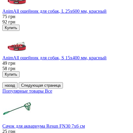
AnimAll ошейник для собак, L 25x600 мм, красный
75
грн
92
грн
Купить
AnimAll ошейник для собак, S 15х400 мм, красный
49
грн
58
грн
Купить
назад
Следующая страница
Популярные товары
Все
Сачок для аквариума Resun FN30 7х6 см
25
грн