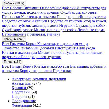
Собаки
(1059)
Все: Собаки
Витамины и полезные добавки
Инструменты для
ухода
Лежаки, подстилки, домики
Сухой корм, консервы
Переноски
Косточки, лакомства
Поводки, ошейники, рулетки
Средства от блох и клещей
Средства от глистов
Уход за кожей,
шерстью, зубами, химия для дома
Игрушки
Одежда для собак
Сухой корм развес
Миски, поилки для собак
Лечебные корма
Ветеринарные препараты, гигиена
Грызуны
(246)
Все: Грызуны
Корма
Косметика, средства для ухода
Лакомства, витамины, добавки
Инструменты для ухода
Клетки и аксессуары
Миски, поилки
Туалеты, наполнители,
подстилки
Поводки, шлеи, рулетки
Птицы
(164)
Все: Птицы
Корма
Клетки и аксессуары
Витамины, добавки и
лакомства
Кормушки, поилки
Подстилки
Аквариумы, крышки, подставки
Аквариумы
(274)
Крышки
(39)
Подставки
(59)
Поддоны
(21)
Оборудование
Фильтрация
(421)