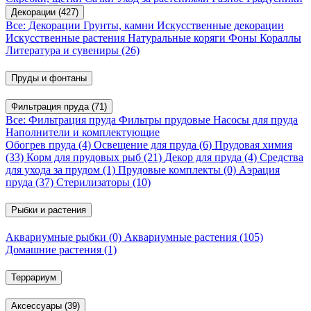
Декорации
(427)
Все: Декорации
Грунты, камни
Искусственные декорации
Искусственные растения
Натуральные коряги
Фоны
Кораллы
Литература и сувениры
(26)
Пруды и фонтаны
Фильтрация пруда
(71)
Все: Фильтрация пруда
Фильтры прудовые
Насосы для пруда
Наполнители и комплектующие
Обогрев пруда
(4)
Освещение для пруда
(6)
Прудовая химия
(33)
Корм для прудовых рыб
(21)
Декор для пруда
(4)
Средства
для ухода за прудом
(1)
Прудовые комплекты
(0)
Аэрация
пруда
(37)
Стерилизаторы
(10)
Рыбки и растения
Аквариумные рыбки
(0)
Аквариумные растения
(105)
Домашние растения
(1)
Террариум
Аксессуары
(39)