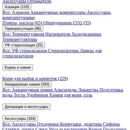
Аксессуары
Отражатели
Аэрация
(110)
Все: Аэрация
Аквариумные компрессоры
Аксессуары,
комплектующие
Помпы, насосы
(65)
Оборудование CO2
(55)
Терморегуляция
(96)
Все: Терморегуляция
Нагреватели
Холодильники
Терморегуляторы
УФ стерилизация
(25)
Все: УФ стерилизация
Стерилизаторы
Лампы для
стерилизаторов
Корма и химия
Корм для рыбок и креветок
(229)
Аквариумная химия
(393)
Все: Аквариумная химия
Альгициды
Лекарства
Подготовка
воды
Тесты
Удобрения
Химия для моря, соль
Декорации и аксессуары
Аксессуары
(164)
Все: Аксессуары
Отсадники
Кормушки, дозаторы
Сифоны
Скребки, щетки
Сачки
Уход за растениями
Разное
Градусники