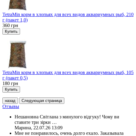
TetraMin корм в хлопьях для всех видов аквариумных рыб, 210
г (пакет 1,0)
360
грн
Купить
TetraMin корм в хлопьях для всех видов аквариумных рыб, 105
г (пакет 0,5)
180
грн
Купить
назад
Следующая страница
Отзывы
Нешановна Світлана з минулого відгуку! Чому ви
ставите три зірки
…
Марина
,
22.07.26 13:09
Мне не понравилось, очень долго ехало. Заказывала