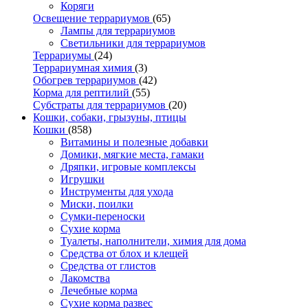
Коряги
Освещение террариумов
(65)
Лампы для террариумов
Светильники для террариумов
Террариумы
(24)
Террариумная химия
(3)
Обогрев террариумов
(42)
Корма для рептилий
(55)
Субстраты для террариумов
(20)
Кошки, собаки, грызуны, птицы
Кошки
(858)
Витамины и полезные добавки
Домики, мягкие места, гамаки
Дряпки, игровые комплексы
Игрушки
Инструменты для ухода
Миски, поилки
Сумки-переноски
Сухие корма
Туалеты, наполнители, химия для дома
Средства от блох и клещей
Средства от глистов
Лакомства
Лечебные корма
Сухие корма развес