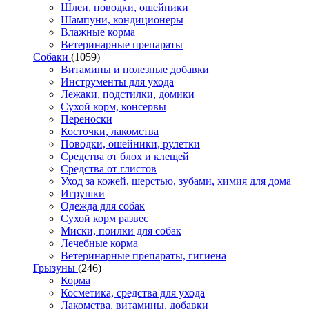
Шлеи, поводки, ошейники
Шампуни, кондиционеры
Влажные корма
Ветеринарные препараты
Собаки
(1059)
Витамины и полезные добавки
Инструменты для ухода
Лежаки, подстилки, домики
Сухой корм, консервы
Переноски
Косточки, лакомства
Поводки, ошейники, рулетки
Средства от блох и клещей
Средства от глистов
Уход за кожей, шерстью, зубами, химия для дома
Игрушки
Одежда для собак
Сухой корм развес
Миски, поилки для собак
Лечебные корма
Ветеринарные препараты, гигиена
Грызуны
(246)
Корма
Косметика, средства для ухода
Лакомства, витамины, добавки