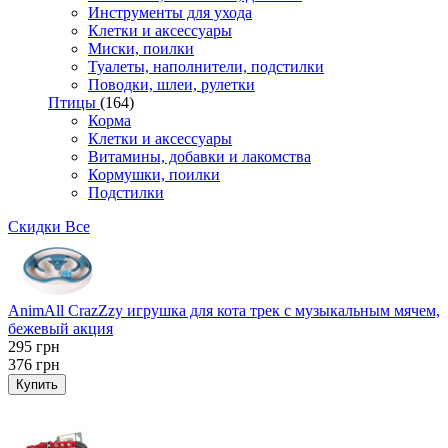
Инструменты для ухода
Клетки и аксессуары
Миски, поилки
Туалеты, наполнители, подстилки
Поводки, шлеи, рулетки
Птицы
(164)
Корма
Клетки и аксессуары
Витамины, добавки и лакомства
Кормушки, поилки
Подстилки
Скидки
Все
AnimAll CrazZzy игрушка для кота трек с музыкальным мячем,
бежевый акция
295
грн
376
грн
Купить