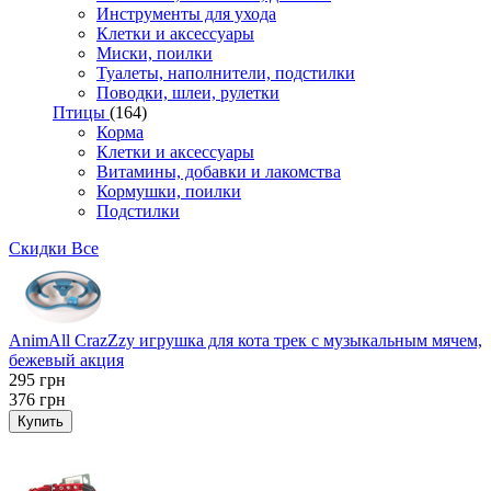
Инструменты для ухода
Клетки и аксессуары
Миски, поилки
Туалеты, наполнители, подстилки
Поводки, шлеи, рулетки
Птицы
(164)
Корма
Клетки и аксессуары
Витамины, добавки и лакомства
Кормушки, поилки
Подстилки
Скидки
Все
AnimAll CrazZzy игрушка для кота трек с музыкальным мячем,
бежевый акция
295
грн
376
грн
Купить