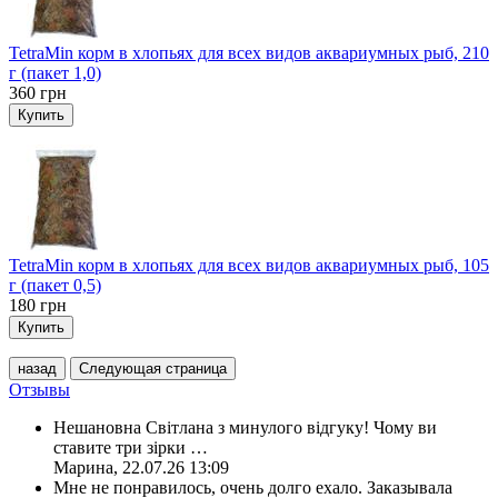
TetraMin корм в хлопьях для всех видов аквариумных рыб, 210
г (пакет 1,0)
360
грн
Купить
TetraMin корм в хлопьях для всех видов аквариумных рыб, 105
г (пакет 0,5)
180
грн
Купить
назад
Следующая страница
Отзывы
Нешановна Світлана з минулого відгуку! Чому ви
ставите три зірки
…
Марина
,
22.07.26 13:09
Мне не понравилось, очень долго ехало. Заказывала