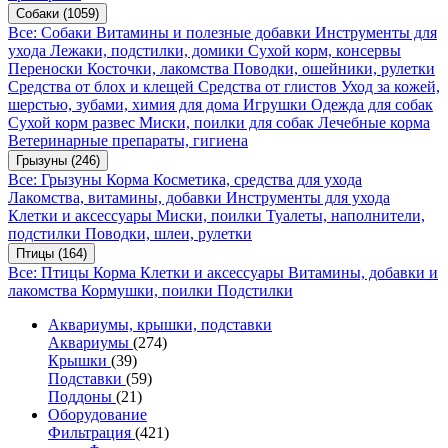
Собаки
(1059)
Все: Собаки
Витамины и полезные добавки
Инструменты для
ухода
Лежаки, подстилки, домики
Сухой корм, консервы
Переноски
Косточки, лакомства
Поводки, ошейники, рулетки
Средства от блох и клещей
Средства от глистов
Уход за кожей,
шерстью, зубами, химия для дома
Игрушки
Одежда для собак
Сухой корм развес
Миски, поилки для собак
Лечебные корма
Ветеринарные препараты, гигиена
Грызуны
(246)
Все: Грызуны
Корма
Косметика, средства для ухода
Лакомства, витамины, добавки
Инструменты для ухода
Клетки и аксессуары
Миски, поилки
Туалеты, наполнители,
подстилки
Поводки, шлеи, рулетки
Птицы
(164)
Все: Птицы
Корма
Клетки и аксессуары
Витамины, добавки и
лакомства
Кормушки, поилки
Подстилки
Аквариумы, крышки, подставки
Аквариумы
(274)
Крышки
(39)
Подставки
(59)
Поддоны
(21)
Оборудование
Фильтрация
(421)