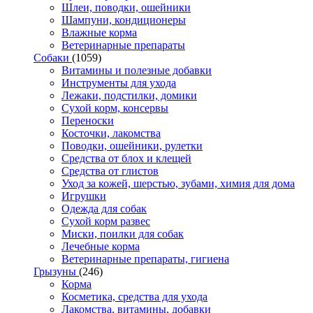
Шлеи, поводки, ошейники
Шампуни, кондиционеры
Влажные корма
Ветеринарные препараты
Собаки
(1059)
Витамины и полезные добавки
Инструменты для ухода
Лежаки, подстилки, домики
Сухой корм, консервы
Переноски
Косточки, лакомства
Поводки, ошейники, рулетки
Средства от блох и клещей
Средства от глистов
Уход за кожей, шерстью, зубами, химия для дома
Игрушки
Одежда для собак
Сухой корм развес
Миски, поилки для собак
Лечебные корма
Ветеринарные препараты, гигиена
Грызуны
(246)
Корма
Косметика, средства для ухода
Лакомства, витамины, добавки