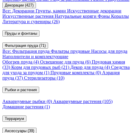
Декорации
(427)
Все: Декорации
Грунты, камни
Искусственные декорации
Искусственные растения
Натуральные коряги
Фоны
Кораллы
Литература и сувениры
(26)
Пруды и фонтаны
Фильтрация пруда
(71)
Все: Фильтрация пруда
Фильтры прудовые
Насосы для пруда
Наполнители и комплектующие
Обогрев пруда
(4)
Освещение для пруда
(6)
Прудовая химия
(33)
Корм для прудовых рыб
(21)
Декор для пруда
(4)
Средства
для ухода за прудом
(1)
Прудовые комплекты
(0)
Аэрация
пруда
(37)
Стерилизаторы
(10)
Рыбки и растения
Аквариумные рыбки
(0)
Аквариумные растения
(105)
Домашние растения
(1)
Террариум
Аксессуары
(39)