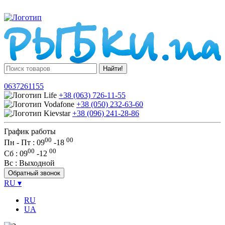
Найти!
0637261155
+38 (063) 726-11-55
+38 (050) 232-63-60
+38 (096) 241-28-86
График работы
00
00
Пн - Пт : 09
-
18
00
00
Сб
: 09
-
12
Вс
: Выходной
Обратный звонок
RU
▾
RU
UA