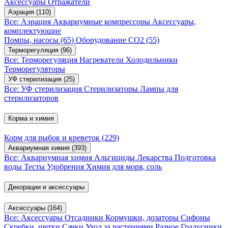
Аксессуары
Отражатели
Аэрация
(110)
Все: Аэрация
Аквариумные компрессоры
Аксессуары,
комплектующие
Помпы, насосы
(65)
Оборудование CO2
(55)
Терморегуляция
(96)
Все: Терморегуляция
Нагреватели
Холодильники
Терморегуляторы
УФ стерилизация
(25)
Все: УФ стерилизация
Стерилизаторы
Лампы для
стерилизаторов
Корма и химия
Корм для рыбок и креветок
(229)
Аквариумная химия
(393)
Все: Аквариумная химия
Альгициды
Лекарства
Подготовка
воды
Тесты
Удобрения
Химия для моря, соль
Декорации и аксессуары
Аксессуары
(164)
Все: Аксессуары
Отсадники
Кормушки, дозаторы
Сифоны
Скребки, щетки
Сачки
Уход за растениями
Разное
Градусники