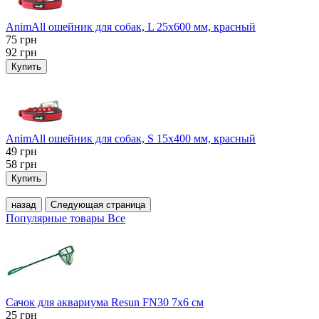
AnimAll ошейник для собак, L 25x600 мм, красный
75
грн
92
грн
Купить
AnimAll ошейник для собак, S 15х400 мм, красный
49
грн
58
грн
Купить
назад
Следующая страница
Популярные товары
Все
Сачок для аквариума Resun FN30 7х6 см
25
грн