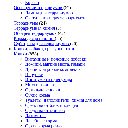
Коряги
Освещение террариумов
(65)
Лампы для террариумов
Светильники для террариумов
Террариумы
(24)
Террариумная химия
(3)
Обогрев террариумов
(42)
Корма для рептилий
(55)
Субстраты для террариумов
(20)
Кошки, собаки, грызуны, птицы
Кошки
(858)
Витамины и полезные добавки
Домики, мягкие места, гамаки
Дряпки, игровые комплексы
Игрушки
Инструменты для ухода
Миски, поилки
Сумки-переноски
Сухие корма
Туалеты, наполнители, химия для дома
Средства от блох и клещей
Средства от глистов
Лакомства
Лечебные корма
Сухие корма развес