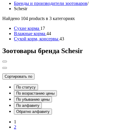
Бренды и производители зоотоваров
/
Schesir
Найдено 104 products в 3 категориях
Сухие корма
17
Влажные корма
44
Сухой корм, консервы
43
Зоотовары бренда Schesir
Сортировать по
По статусу
По возрастанию цены
По убыванию цены
По алфавиту
Обратно алфавиту
1
2