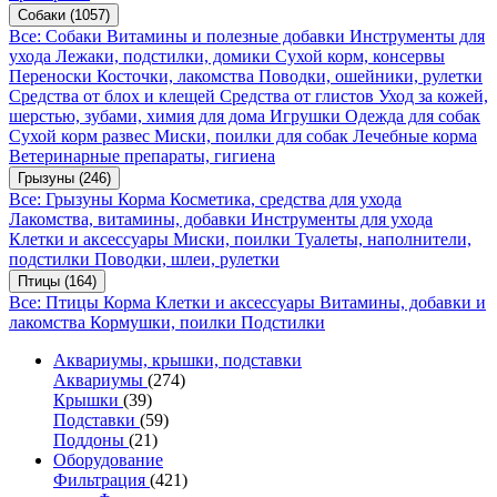
Собаки
(1057)
Все: Собаки
Витамины и полезные добавки
Инструменты для
ухода
Лежаки, подстилки, домики
Сухой корм, консервы
Переноски
Косточки, лакомства
Поводки, ошейники, рулетки
Средства от блох и клещей
Средства от глистов
Уход за кожей,
шерстью, зубами, химия для дома
Игрушки
Одежда для собак
Сухой корм развес
Миски, поилки для собак
Лечебные корма
Ветеринарные препараты, гигиена
Грызуны
(246)
Все: Грызуны
Корма
Косметика, средства для ухода
Лакомства, витамины, добавки
Инструменты для ухода
Клетки и аксессуары
Миски, поилки
Туалеты, наполнители,
подстилки
Поводки, шлеи, рулетки
Птицы
(164)
Все: Птицы
Корма
Клетки и аксессуары
Витамины, добавки и
лакомства
Кормушки, поилки
Подстилки
Аквариумы, крышки, подставки
Аквариумы
(274)
Крышки
(39)
Подставки
(59)
Поддоны
(21)
Оборудование
Фильтрация
(421)