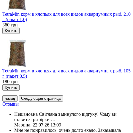
TetraMin корм в хлопьях для всех видов аквариумных рыб, 210
г (пакет 1,0)
360
грн
Купить
TetraMin корм в хлопьях для всех видов аквариумных рыб, 105
г (пакет 0,5)
180
грн
Купить
назад
Следующая страница
Отзывы
Нешановна Світлана з минулого відгуку! Чому ви
ставите три зірки
…
Марина
,
22.07.26 13:09
Мне не понравилось, очень долго ехало. Заказывала