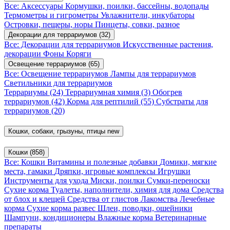
Все: Аксессуары
Кормушки, поилки, бассейны, водопады
Термометры и гигрометры
Увлажнители, инкубаторы
Островки, пещеры, норы
Пинцеты, совки, разное
Декорации для террариумов
(32)
Все: Декорации для террариумов
Искусственные растения,
декорации
Фоны
Коряги
Освещение террариумов
(65)
Все: Освещение террариумов
Лампы для террариумов
Светильники для террариумов
Террариумы
(24)
Террариумная химия
(3)
Обогрев
террариумов
(42)
Корма для рептилий
(55)
Субстраты для
террариумов
(20)
Кошки, собаки, грызуны, птицы
new
Кошки
(858)
Все: Кошки
Витамины и полезные добавки
Домики, мягкие
места, гамаки
Дряпки, игровые комплексы
Игрушки
Инструменты для ухода
Миски, поилки
Сумки-переноски
Сухие корма
Туалеты, наполнители, химия для дома
Средства
от блох и клещей
Средства от глистов
Лакомства
Лечебные
корма
Сухие корма развес
Шлеи, поводки, ошейники
Шампуни, кондиционеры
Влажные корма
Ветеринарные
препараты