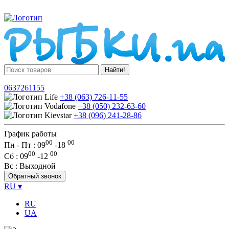
Найти!
0637261155
+38 (063) 726-11-55
+38 (050) 232-63-60
+38 (096) 241-28-86
График работы
00
00
Пн - Пт : 09
-
18
00
00
Сб
: 09
-
12
Вс
: Выходной
Обратный звонок
RU
▾
RU
UA