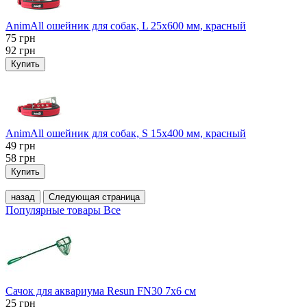
AnimAll ошейник для собак, L 25x600 мм, красный
75
грн
92
грн
Купить
AnimAll ошейник для собак, S 15х400 мм, красный
49
грн
58
грн
Купить
назад
Следующая страница
Популярные товары
Все
Сачок для аквариума Resun FN30 7х6 см
25
грн