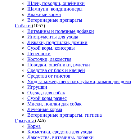
Шлеи, поводки, ошейники
Шампуни, кондиционеры
Влажные корма
Ветеринарные препараты
Собаки
(1057)
Витамины и полезные добавки
Инструменты для ухода
Лежаки, подстилки, домики
Сухой корм, консервы
Переноски
Косточки, лакомства
Поводки, ошейники, рулетки
Средства от блох и клещей
Средства от глистов
Уход за кожей, шерстью, зубами, химия для дома
Игрушки
Одежда для собак
Сухой корм развес
Миски, поилки для собак
Лечебные корма
Ветеринарные препараты, гигиена
Грызуны
(246)
Корма
Косметика, средства для ухода
Лакомства, витамины, добавки