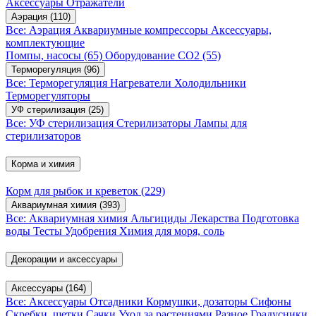
Аксессуары
Отражатели
Аэрация
(110)
Все: Аэрация
Аквариумные компрессоры
Аксессуары,
комплектующие
Помпы, насосы
(65)
Оборудование CO2
(55)
Терморегуляция
(96)
Все: Терморегуляция
Нагреватели
Холодильники
Терморегуляторы
УФ стерилизация
(25)
Все: УФ стерилизация
Стерилизаторы
Лампы для
стерилизаторов
Корма и химия
Корм для рыбок и креветок
(229)
Аквариумная химия
(393)
Все: Аквариумная химия
Альгициды
Лекарства
Подготовка
воды
Тесты
Удобрения
Химия для моря, соль
Декорации и аксессуары
Аксессуары
(164)
Все: Аксессуары
Отсадники
Кормушки, дозаторы
Сифоны
Скребки, щетки
Сачки
Уход за растениями
Разное
Градусники