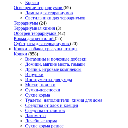
Коряги
Освещение террариумов
(65)
Лампы для террариумов
Светильники для террариумов
Террариумы
(24)
Террариумная химия
(3)
Обогрев террариумов
(42)
Корма для рептилий
(55)
Субстраты для террариумов
(20)
Кошки, собаки, грызуны, птицы
Кошки
(858)
Витамины и полезные добавки
Домики, мягкие места, гамаки
Дряпки, игровые комплексы
Игрушки
Инструменты для ухода
Миски, поилки
Сумки-переноски
Сухие корма
Туалеты, наполнители, химия для дома
Средства от блох и клещей
Средства от глистов
Лакомства
Лечебные корма
Сухие корма развес