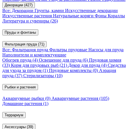
Декорации
(427)
Все: Декорации
Грунты, камни
Искусственные декорации
Искусственные растения
Натуральные коряги
Фоны
Кораллы
Литература и сувениры
(26)
Пруды и фонтаны
Фильтрация пруда
(71)
Все: Фильтрация пруда
Фильтры прудовые
Насосы для пруда
Наполнители и комплектующие
Обогрев пруда
(4)
Освещение для пруда
(6)
Прудовая химия
(33)
Корм для прудовых рыб
(21)
Декор для пруда
(4)
Средства
для ухода за прудом
(1)
Прудовые комплекты
(0)
Аэрация
пруда
(37)
Стерилизаторы
(10)
Рыбки и растения
Аквариумные рыбки
(0)
Аквариумные растения
(105)
Домашние растения
(1)
Террариум
Аксессуары
(39)