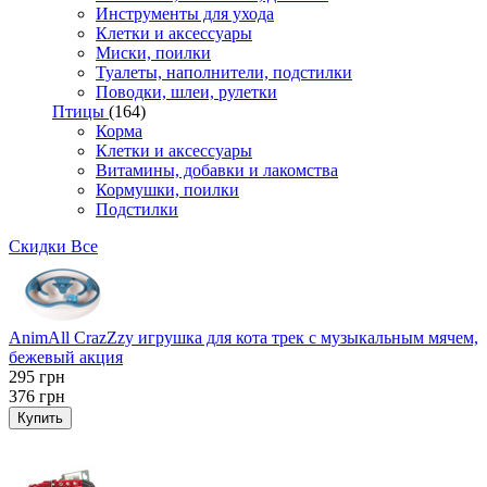
Инструменты для ухода
Клетки и аксессуары
Миски, поилки
Туалеты, наполнители, подстилки
Поводки, шлеи, рулетки
Птицы
(164)
Корма
Клетки и аксессуары
Витамины, добавки и лакомства
Кормушки, поилки
Подстилки
Скидки
Все
AnimAll CrazZzy игрушка для кота трек с музыкальным мячем,
бежевый акция
295
грн
376
грн
Купить