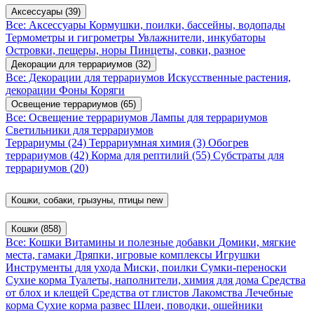
Аксессуары
(39)
Все: Аксессуары
Кормушки, поилки, бассейны, водопады
Термометры и гигрометры
Увлажнители, инкубаторы
Островки, пещеры, норы
Пинцеты, совки, разное
Декорации для террариумов
(32)
Все: Декорации для террариумов
Искусственные растения,
декорации
Фоны
Коряги
Освещение террариумов
(65)
Все: Освещение террариумов
Лампы для террариумов
Светильники для террариумов
Террариумы
(24)
Террариумная химия
(3)
Обогрев
террариумов
(42)
Корма для рептилий
(55)
Субстраты для
террариумов
(20)
Кошки, собаки, грызуны, птицы
new
Кошки
(858)
Все: Кошки
Витамины и полезные добавки
Домики, мягкие
места, гамаки
Дряпки, игровые комплексы
Игрушки
Инструменты для ухода
Миски, поилки
Сумки-переноски
Сухие корма
Туалеты, наполнители, химия для дома
Средства
от блох и клещей
Средства от глистов
Лакомства
Лечебные
корма
Сухие корма развес
Шлеи, поводки, ошейники