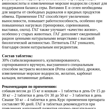
аминокислоты и измельченные морские водоросли служат для
поддержания баланса серы. Витамин Е и селен необходимы
для защиты от свободных радикалов и вредных продуктов
обмена. Применение ГАГ способствует увеличению
выносливости, повышает работоспособность, особенно при
повышенных нагрузках (тренировки, соревнования,
выставки, охота). ГАГ также улучшает «качество жизни»,
особенно у старых животных. ГАГ дополняет ежедневный
рацион ценными натуральными веществами с высокой
биологической активностью. Петвиталь ГАГ уникален,
благодаря своим натуральным ингредиентам.
Состав таблеток:
30% стабилизированного, культивированного,
сортированного вручную, высушенного специальным
способом экстракта моллюсков (Perna canaliculus), дрожжи,
измельченные морские водоросли, желатин, карбонат
кальция, витаминные добавки.
Рекомендации по применению:
собакам весом до 15 кг и кошкам – 1 таблетка в день От 15 до
30 кг – 2 таблетки в день От 30 до 50 кг – 3 таблетки в день
Свыше 50 кг – 4 таблетки в день Курс применения препарата
составляет 90 дней. ГАГ в таблетках рекомендуется при
прявлениях нарушений развития опорно-двигательного