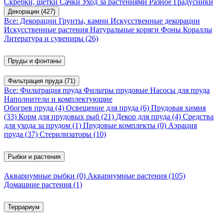
Скребки, щетки
Сачки
Уход за растениями
Разное
Градусники
Декорации
(427)
Все: Декорации
Грунты, камни
Искусственные декорации
Искусственные растения
Натуральные коряги
Фоны
Кораллы
Литература и сувениры
(26)
Пруды и фонтаны
Фильтрация пруда
(71)
Все: Фильтрация пруда
Фильтры прудовые
Насосы для пруда
Наполнители и комплектующие
Обогрев пруда
(4)
Освещение для пруда
(6)
Прудовая химия
(33)
Корм для прудовых рыб
(21)
Декор для пруда
(4)
Средства
для ухода за прудом
(1)
Прудовые комплекты
(0)
Аэрация
пруда
(37)
Стерилизаторы
(10)
Рыбки и растения
Аквариумные рыбки
(0)
Аквариумные растения
(105)
Домашние растения
(1)
Террариум