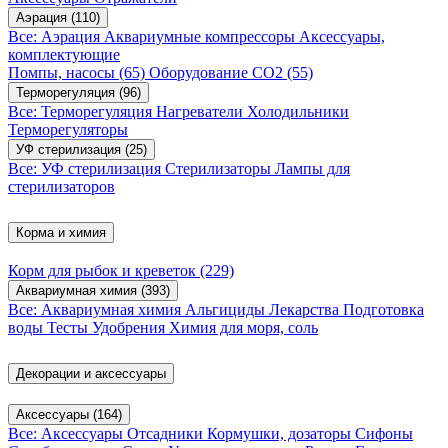
Аэрация
(110)
Все: Аэрация
Аквариумные компрессоры
Аксессуары,
комплектующие
Помпы, насосы
(65)
Оборудование CO2
(55)
Терморегуляция
(96)
Все: Терморегуляция
Нагреватели
Холодильники
Терморегуляторы
УФ стерилизация
(25)
Все: УФ стерилизация
Стерилизаторы
Лампы для
стерилизаторов
Корма и химия
Корм для рыбок и креветок
(229)
Аквариумная химия
(393)
Все: Аквариумная химия
Альгициды
Лекарства
Подготовка
воды
Тесты
Удобрения
Химия для моря, соль
Декорации и аксессуары
Аксессуары
(164)
Все: Аксессуары
Отсадники
Кормушки, дозаторы
Сифоны