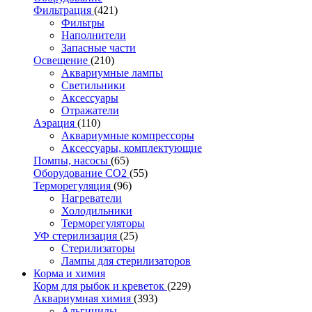
Фильтрация
(421)
Фильтры
Наполнители
Запасные части
Освещение
(210)
Аквариумные лампы
Светильники
Аксессуары
Отражатели
Аэрация
(110)
Аквариумные компрессоры
Аксессуары, комплектующие
Помпы, насосы
(65)
Оборудование CO2
(55)
Терморегуляция
(96)
Нагреватели
Холодильники
Терморегуляторы
УФ стерилизация
(25)
Стерилизаторы
Лампы для стерилизаторов
Корма и химия
Корм для рыбок и креветок
(229)
Аквариумная химия
(393)
Альгициды