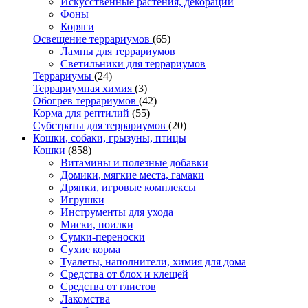
Искусственные растения, декорации
Фоны
Коряги
Освещение террариумов
(65)
Лампы для террариумов
Светильники для террариумов
Террариумы
(24)
Террариумная химия
(3)
Обогрев террариумов
(42)
Корма для рептилий
(55)
Субстраты для террариумов
(20)
Кошки, собаки, грызуны, птицы
Кошки
(858)
Витамины и полезные добавки
Домики, мягкие места, гамаки
Дряпки, игровые комплексы
Игрушки
Инструменты для ухода
Миски, поилки
Сумки-переноски
Сухие корма
Туалеты, наполнители, химия для дома
Средства от блох и клещей
Средства от глистов
Лакомства