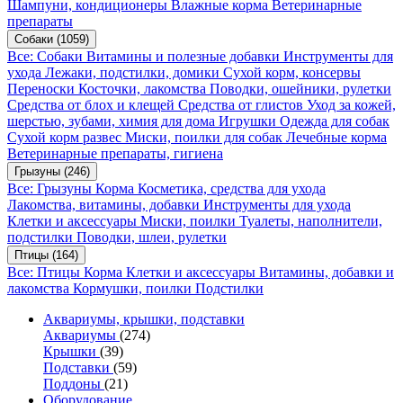
Шампуни, кондиционеры
Влажные корма
Ветеринарные
препараты
Собаки
(1059)
Все: Собаки
Витамины и полезные добавки
Инструменты для
ухода
Лежаки, подстилки, домики
Сухой корм, консервы
Переноски
Косточки, лакомства
Поводки, ошейники, рулетки
Средства от блох и клещей
Средства от глистов
Уход за кожей,
шерстью, зубами, химия для дома
Игрушки
Одежда для собак
Сухой корм развес
Миски, поилки для собак
Лечебные корма
Ветеринарные препараты, гигиена
Грызуны
(246)
Все: Грызуны
Корма
Косметика, средства для ухода
Лакомства, витамины, добавки
Инструменты для ухода
Клетки и аксессуары
Миски, поилки
Туалеты, наполнители,
подстилки
Поводки, шлеи, рулетки
Птицы
(164)
Все: Птицы
Корма
Клетки и аксессуары
Витамины, добавки и
лакомства
Кормушки, поилки
Подстилки
Аквариумы, крышки, подставки
Аквариумы
(274)
Крышки
(39)
Подставки
(59)
Поддоны
(21)
Оборудование