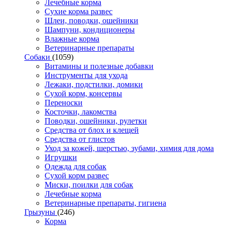
Лечебные корма
Сухие корма развес
Шлеи, поводки, ошейники
Шампуни, кондиционеры
Влажные корма
Ветеринарные препараты
Собаки
(1059)
Витамины и полезные добавки
Инструменты для ухода
Лежаки, подстилки, домики
Сухой корм, консервы
Переноски
Косточки, лакомства
Поводки, ошейники, рулетки
Средства от блох и клещей
Средства от глистов
Уход за кожей, шерстью, зубами, химия для дома
Игрушки
Одежда для собак
Сухой корм развес
Миски, поилки для собак
Лечебные корма
Ветеринарные препараты, гигиена
Грызуны
(246)
Корма