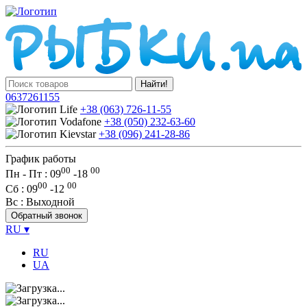
Найти!
0637261155
+38 (063) 726-11-55
+38 (050) 232-63-60
+38 (096) 241-28-86
График работы
00
00
Пн - Пт : 09
-
18
00
00
Сб
: 09
-
12
Вс
: Выходной
Обратный звонок
RU
▾
RU
UA