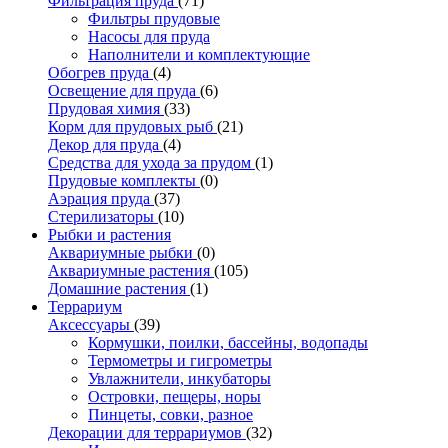
Фильтрация пруда
(71)
Фильтры прудовые
Насосы для пруда
Наполнители и комплектующие
Обогрев пруда
(4)
Освещение для пруда
(6)
Прудовая химия
(33)
Корм для прудовых рыб
(21)
Декор для пруда
(4)
Средства для ухода за прудом
(1)
Прудовые комплекты
(0)
Аэрация пруда
(37)
Стерилизаторы
(10)
Рыбки и растения
Аквариумные рыбки
(0)
Аквариумные растения
(105)
Домашние растения
(1)
Террариум
Аксессуары
(39)
Кормушки, поилки, бассейны, водопады
Термометры и гигрометры
Увлажнители, инкубаторы
Островки, пещеры, норы
Пинцеты, совки, разное
Декорации для террариумов
(32)