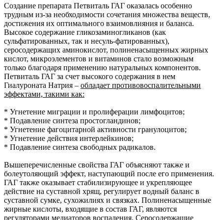
Создание препарата Петвиталь ГАГ оказалась особенно
трудным из-за необходимости сочетания множества веществ,
достижения их оптимального взаимовлияния и баланса.
Высокое содержание гликозаминогликанов (как
сульфатированных, так и несуль-фатированных),
серосодержащих аминокислот, полиненасыщенных жирных
кислот, микроэлементов и витаминов стало возможным
только благодаря применению натуральных компонентов.
Петвиталь ГАГ за счет высокого содержания в нем
Гиалуроната Натрия –
обладает противовоспалительными
эффектами, такими как:
* Угнетение миграции и пролиферации лимфоцитов;
* Подавление синтеза простогландинов;
* Угнетение фагоцитарной активности гранулоцитов;
* Угнетение действия интерлейкинов;
* Подавление синтеза свободных радикалов.
Вышеперечисленные свойства ГАГ объясняют также и
болеутоляющий эффект, наступающий после его применения.
ГАГ также оказывает стабилизирующее и укрепляющее
действие на суставной хрящ, регулирует водный баланс в
суставной сумке, сухожилиях и связках. Полиненасыщенные
жирные кислоты, входящие в состав ГАГ, являются
регуляторами медиаторов воспаления. Серосодержащие