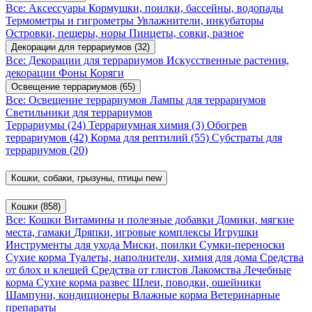
Все: Аксессуары
Кормушки, поилки, бассейны, водопады
Термометры и гигрометры
Увлажнители, инкубаторы
Островки, пещеры, норы
Пинцеты, совки, разное
Декорации для террариумов
(32)
Все: Декорации для террариумов
Искусственные растения,
декорации
Фоны
Коряги
Освещение террариумов
(65)
Все: Освещение террариумов
Лампы для террариумов
Светильники для террариумов
Террариумы
(24)
Террариумная химия
(3)
Обогрев
террариумов
(42)
Корма для рептилий
(55)
Субстраты для
террариумов
(20)
Кошки, собаки, грызуны, птицы
new
Кошки
(858)
Все: Кошки
Витамины и полезные добавки
Домики, мягкие
места, гамаки
Дряпки, игровые комплексы
Игрушки
Инструменты для ухода
Миски, поилки
Сумки-переноски
Сухие корма
Туалеты, наполнители, химия для дома
Средства
от блох и клещей
Средства от глистов
Лакомства
Лечебные
корма
Сухие корма развес
Шлеи, поводки, ошейники
Шампуни, кондиционеры
Влажные корма
Ветеринарные
препараты