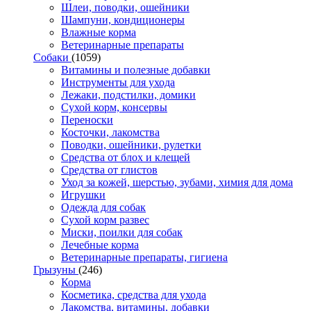
Шлеи, поводки, ошейники
Шампуни, кондиционеры
Влажные корма
Ветеринарные препараты
Собаки
(1059)
Витамины и полезные добавки
Инструменты для ухода
Лежаки, подстилки, домики
Сухой корм, консервы
Переноски
Косточки, лакомства
Поводки, ошейники, рулетки
Средства от блох и клещей
Средства от глистов
Уход за кожей, шерстью, зубами, химия для дома
Игрушки
Одежда для собак
Сухой корм развес
Миски, поилки для собак
Лечебные корма
Ветеринарные препараты, гигиена
Грызуны
(246)
Корма
Косметика, средства для ухода
Лакомства, витамины, добавки