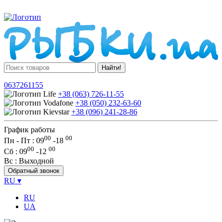
Найти!
0637261155
+38 (063) 726-11-55
+38 (050) 232-63-60
+38 (096) 241-28-86
График работы
00
00
Пн - Пт : 09
-
18
00
00
Сб
: 09
-
12
Вс
: Выходной
Обратный звонок
RU
▾
RU
UA