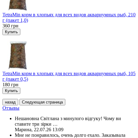
TetraMin корм в хлопьях для всех видов аквариумных рыб, 210
г (пакет 1,0)
360
грн
Купить
TetraMin корм в хлопьях для всех видов аквариумных рыб, 105
г (пакет 0,5)
180
грн
Купить
назад
Следующая страница
Отзывы
Нешановна Світлана з минулого відгуку! Чому ви
ставите три зірки
…
Марина
,
22.07.26 13:09
Мне не понравилось, очень долго ехало. Заказывала