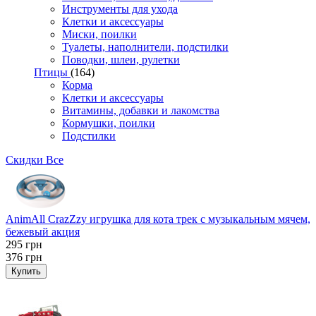
Инструменты для ухода
Клетки и аксессуары
Миски, поилки
Туалеты, наполнители, подстилки
Поводки, шлеи, рулетки
Птицы
(164)
Корма
Клетки и аксессуары
Витамины, добавки и лакомства
Кормушки, поилки
Подстилки
Скидки
Все
AnimAll CrazZzy игрушка для кота трек с музыкальным мячем,
бежевый акция
295
грн
376
грн
Купить