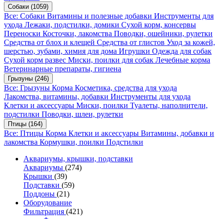
Собаки
(1059)
Все: Собаки
Витамины и полезные добавки
Инструменты для
ухода
Лежаки, подстилки, домики
Сухой корм, консервы
Переноски
Косточки, лакомства
Поводки, ошейники, рулетки
Средства от блох и клещей
Средства от глистов
Уход за кожей,
шерстью, зубами, химия для дома
Игрушки
Одежда для собак
Сухой корм развес
Миски, поилки для собак
Лечебные корма
Ветеринарные препараты, гигиена
Грызуны
(246)
Все: Грызуны
Корма
Косметика, средства для ухода
Лакомства, витамины, добавки
Инструменты для ухода
Клетки и аксессуары
Миски, поилки
Туалеты, наполнители,
подстилки
Поводки, шлеи, рулетки
Птицы
(164)
Все: Птицы
Корма
Клетки и аксессуары
Витамины, добавки и
лакомства
Кормушки, поилки
Подстилки
Аквариумы, крышки, подставки
Аквариумы
(274)
Крышки
(39)
Подставки
(59)
Поддоны
(21)
Оборудование
Фильтрация
(421)