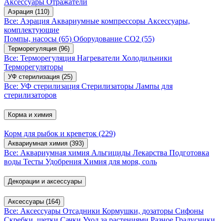
Аксессуары
Отражатели
Аэрация
(110)
Все: Аэрация
Аквариумные компрессоры
Аксессуары,
комплектующие
Помпы, насосы
(65)
Оборудование CO2
(55)
Терморегуляция
(96)
Все: Терморегуляция
Нагреватели
Холодильники
Терморегуляторы
УФ стерилизация
(25)
Все: УФ стерилизация
Стерилизаторы
Лампы для
стерилизаторов
Корма и химия
Корм для рыбок и креветок
(229)
Аквариумная химия
(393)
Все: Аквариумная химия
Альгициды
Лекарства
Подготовка
воды
Тесты
Удобрения
Химия для моря, соль
Декорации и аксессуары
Аксессуары
(164)
Все: Аксессуары
Отсадники
Кормушки, дозаторы
Сифоны
Скребки, щетки
Сачки
Уход за растениями
Разное
Градусники