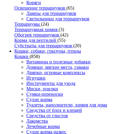
Коряги
Освещение террариумов
(65)
Лампы для террариумов
Светильники для террариумов
Террариумы
(24)
Террариумная химия
(3)
Обогрев террариумов
(42)
Корма для рептилий
(55)
Субстраты для террариумов
(20)
Кошки, собаки, грызуны, птицы
Кошки
(858)
Витамины и полезные добавки
Домики, мягкие места, гамаки
Дряпки, игровые комплексы
Игрушки
Инструменты для ухода
Миски, поилки
Сумки-переноски
Сухие корма
Туалеты, наполнители, химия для дома
Средства от блох и клещей
Средства от глистов
Лакомства
Лечебные корма
Сухие корма развес