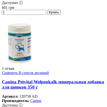
Доступно ⓘ
601
грн
Купить
1 отзыв
Сравнить
В список желаний
Canina Petvital Welpenkalk минеральная добавка
для щенков 350 г
Артикул:
120758 AD
Производитель:
Canina
Доступно ⓘ