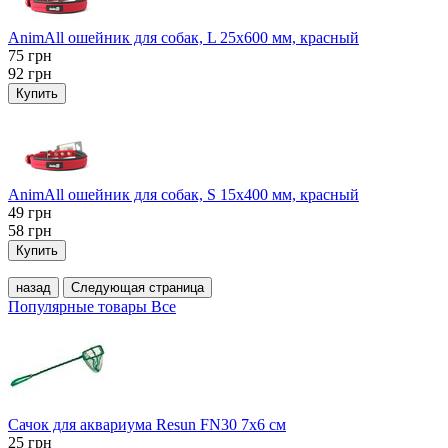
AnimAll ошейник для собак, L 25x600 мм, красный
75
грн
92
грн
Купить
AnimAll ошейник для собак, S 15х400 мм, красный
49
грн
58
грн
Купить
назад
Следующая страница
Популярные товары
Все
Сачок для аквариума Resun FN30 7х6 см
25
грн