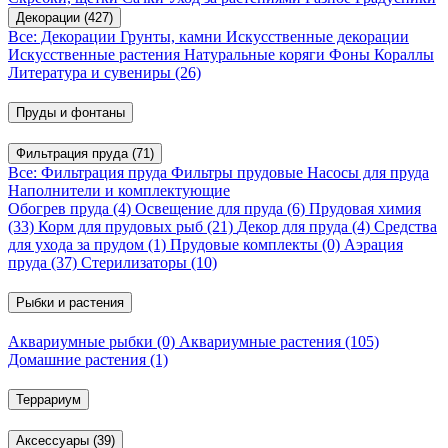
Декорации
(427)
Все: Декорации
Грунты, камни
Искусственные декорации
Искусственные растения
Натуральные коряги
Фоны
Кораллы
Литература и сувениры
(26)
Пруды и фонтаны
Фильтрация пруда
(71)
Все: Фильтрация пруда
Фильтры прудовые
Насосы для пруда
Наполнители и комплектующие
Обогрев пруда
(4)
Освещение для пруда
(6)
Прудовая химия
(33)
Корм для прудовых рыб
(21)
Декор для пруда
(4)
Средства
для ухода за прудом
(1)
Прудовые комплекты
(0)
Аэрация
пруда
(37)
Стерилизаторы
(10)
Рыбки и растения
Аквариумные рыбки
(0)
Аквариумные растения
(105)
Домашние растения
(1)
Террариум
Аксессуары
(39)