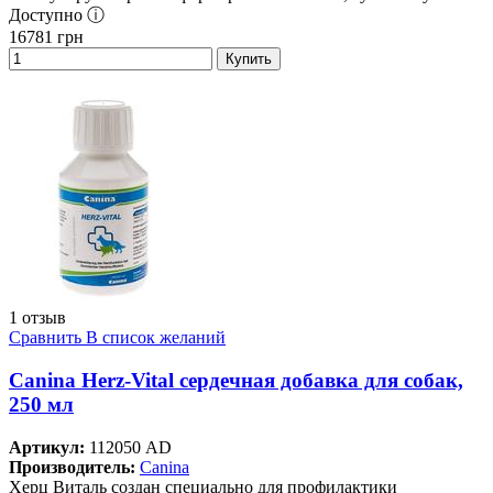
Доступно ⓘ
16781
грн
Купить
1 отзыв
Сравнить
В список желаний
Canina Herz-Vital сердечная добавка для собак,
250 мл
Артикул:
112050 AD
Производитель:
Canina
Херц Виталь создан специально для профилактики