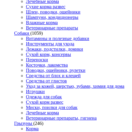
Лечебные корма
Сухие корма развес
Шлеи, поводки, ошейники
Шампуни, кондиционеры
Влажные корма
Ветеринарные препараты
Собаки
(1059)
Витамины и полезные добавки
Инструменты для ухода
Лежаки, подстилки, домики
Сухой корм, консервы
Переноски
Косточки, лакомства
Поводки, ошейники, рулетки
Средства от блох и клещей
Средства от глистов
Уход за кожей, шерстью, зубами, химия для дома
Игрушки
Одежда для собак
Сухой корм развес
Миски, поилки для собак
Лечебные корма
Ветеринарные препараты, гигиена
Грызуны
(246)
Корма