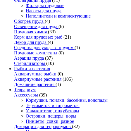
Фильтрация пруда
(71)
Фильтры прудовые
Насосы для пруда
Наполнители и комплектующие
Обогрев пруда
(4)
Освещение для пруда
(6)
Прудовая химия
(33)
Корм для прудовых рыб
(21)
Декор для пруда
(4)
Средства для ухода за прудом
(1)
Прудовые комплекты
(0)
Аэрация пруда
(37)
Стерилизаторы
(10)
Рыбки и растения
Аквариумные рыбки
(0)
Аквариумные растения
(105)
Домашние растения
(1)
Террариум
Аксессуары
(39)
Кормушки, поилки, бассейны, водопады
Термометры и гигрометры
Увлажнители, инкубаторы
Островки, пещеры, норы
Пинцеты, совки, разное
Декорации для террариумов
(32)