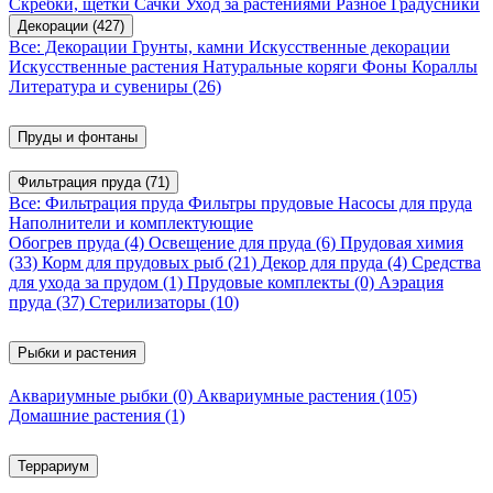
Скребки, щетки
Сачки
Уход за растениями
Разное
Градусники
Декорации
(427)
Все: Декорации
Грунты, камни
Искусственные декорации
Искусственные растения
Натуральные коряги
Фоны
Кораллы
Литература и сувениры
(26)
Пруды и фонтаны
Фильтрация пруда
(71)
Все: Фильтрация пруда
Фильтры прудовые
Насосы для пруда
Наполнители и комплектующие
Обогрев пруда
(4)
Освещение для пруда
(6)
Прудовая химия
(33)
Корм для прудовых рыб
(21)
Декор для пруда
(4)
Средства
для ухода за прудом
(1)
Прудовые комплекты
(0)
Аэрация
пруда
(37)
Стерилизаторы
(10)
Рыбки и растения
Аквариумные рыбки
(0)
Аквариумные растения
(105)
Домашние растения
(1)
Террариум