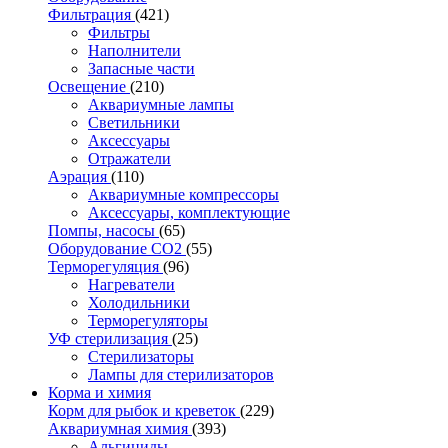
Фильтрация
(421)
Фильтры
Наполнители
Запасные части
Освещение
(210)
Аквариумные лампы
Светильники
Аксессуары
Отражатели
Аэрация
(110)
Аквариумные компрессоры
Аксессуары, комплектующие
Помпы, насосы
(65)
Оборудование CO2
(55)
Терморегуляция
(96)
Нагреватели
Холодильники
Терморегуляторы
УФ стерилизация
(25)
Стерилизаторы
Лампы для стерилизаторов
Корма и химия
Корм для рыбок и креветок
(229)
Аквариумная химия
(393)
Альгициды