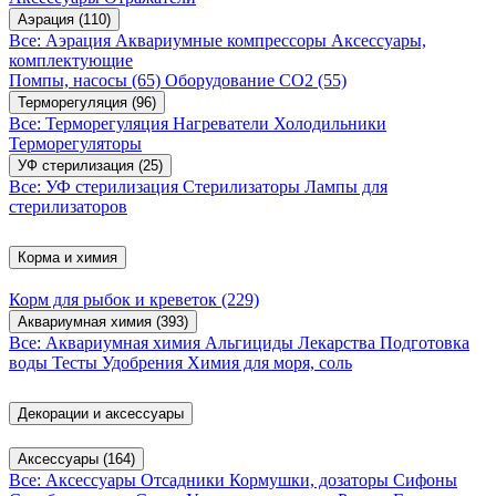
Аэрация
(110)
Все: Аэрация
Аквариумные компрессоры
Аксессуары,
комплектующие
Помпы, насосы
(65)
Оборудование CO2
(55)
Терморегуляция
(96)
Все: Терморегуляция
Нагреватели
Холодильники
Терморегуляторы
УФ стерилизация
(25)
Все: УФ стерилизация
Стерилизаторы
Лампы для
стерилизаторов
Корма и химия
Корм для рыбок и креветок
(229)
Аквариумная химия
(393)
Все: Аквариумная химия
Альгициды
Лекарства
Подготовка
воды
Тесты
Удобрения
Химия для моря, соль
Декорации и аксессуары
Аксессуары
(164)
Все: Аксессуары
Отсадники
Кормушки, дозаторы
Сифоны