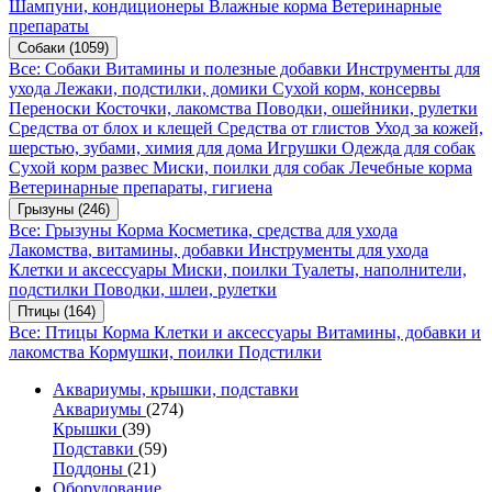
Шампуни, кондиционеры
Влажные корма
Ветеринарные
препараты
Собаки
(1059)
Все: Собаки
Витамины и полезные добавки
Инструменты для
ухода
Лежаки, подстилки, домики
Сухой корм, консервы
Переноски
Косточки, лакомства
Поводки, ошейники, рулетки
Средства от блох и клещей
Средства от глистов
Уход за кожей,
шерстью, зубами, химия для дома
Игрушки
Одежда для собак
Сухой корм развес
Миски, поилки для собак
Лечебные корма
Ветеринарные препараты, гигиена
Грызуны
(246)
Все: Грызуны
Корма
Косметика, средства для ухода
Лакомства, витамины, добавки
Инструменты для ухода
Клетки и аксессуары
Миски, поилки
Туалеты, наполнители,
подстилки
Поводки, шлеи, рулетки
Птицы
(164)
Все: Птицы
Корма
Клетки и аксессуары
Витамины, добавки и
лакомства
Кормушки, поилки
Подстилки
Аквариумы, крышки, подставки
Аквариумы
(274)
Крышки
(39)
Подставки
(59)
Поддоны
(21)
Оборудование