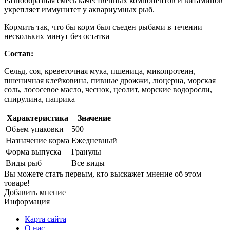
Разнообразная смесь качественных компонентов и витаминов
укрепляет иммунитет у аквариумных рыб.
Кормить так, что бы корм был съеден рыбами в течении
нескольких минут без остатка
Состав:
Сельд, соя, креветочная мука, пшеница, микопротеин,
пшеничная клейковина, пивные дрожжи, люцерна, морская
соль, лососевое масло, чеснок, цеолит, морские водоросли,
спирулина, паприка
Характеристика
Значение
Объем упаковки
500
Назначение корма
Ежедневный
Форма выпуска
Гранулы
Виды рыб
Все виды
Вы можете стать первым, кто выскажет мнение об этом
товаре!
Добавить мнение
Информация
Карта сайта
О нас