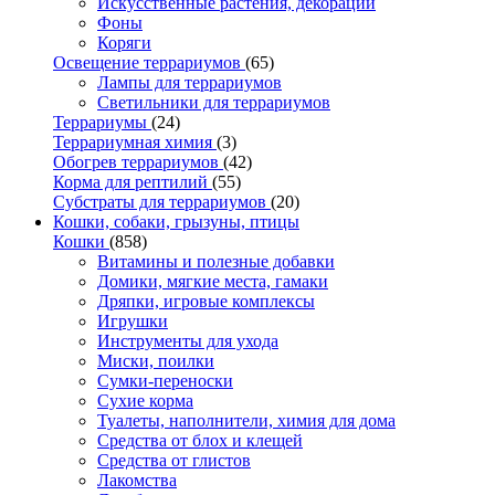
Искусственные растения, декорации
Фоны
Коряги
Освещение террариумов
(65)
Лампы для террариумов
Светильники для террариумов
Террариумы
(24)
Террариумная химия
(3)
Обогрев террариумов
(42)
Корма для рептилий
(55)
Субстраты для террариумов
(20)
Кошки, собаки, грызуны, птицы
Кошки
(858)
Витамины и полезные добавки
Домики, мягкие места, гамаки
Дряпки, игровые комплексы
Игрушки
Инструменты для ухода
Миски, поилки
Сумки-переноски
Сухие корма
Туалеты, наполнители, химия для дома
Средства от блох и клещей
Средства от глистов
Лакомства