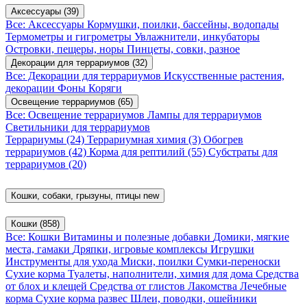
Аксессуары
(39)
Все: Аксессуары
Кормушки, поилки, бассейны, водопады
Термометры и гигрометры
Увлажнители, инкубаторы
Островки, пещеры, норы
Пинцеты, совки, разное
Декорации для террариумов
(32)
Все: Декорации для террариумов
Искусственные растения,
декорации
Фоны
Коряги
Освещение террариумов
(65)
Все: Освещение террариумов
Лампы для террариумов
Светильники для террариумов
Террариумы
(24)
Террариумная химия
(3)
Обогрев
террариумов
(42)
Корма для рептилий
(55)
Субстраты для
террариумов
(20)
Кошки, собаки, грызуны, птицы
new
Кошки
(858)
Все: Кошки
Витамины и полезные добавки
Домики, мягкие
места, гамаки
Дряпки, игровые комплексы
Игрушки
Инструменты для ухода
Миски, поилки
Сумки-переноски
Сухие корма
Туалеты, наполнители, химия для дома
Средства
от блох и клещей
Средства от глистов
Лакомства
Лечебные
корма
Сухие корма развес
Шлеи, поводки, ошейники