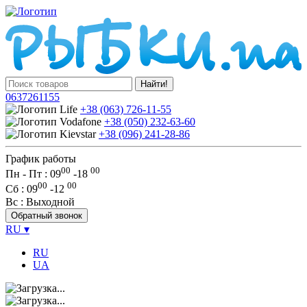
Найти!
0637261155
+38 (063) 726-11-55
+38 (050) 232-63-60
+38 (096) 241-28-86
График работы
00
00
Пн - Пт : 09
-
18
00
00
Сб
: 09
-
12
Вс
: Выходной
Обратный звонок
RU
▾
RU
UA