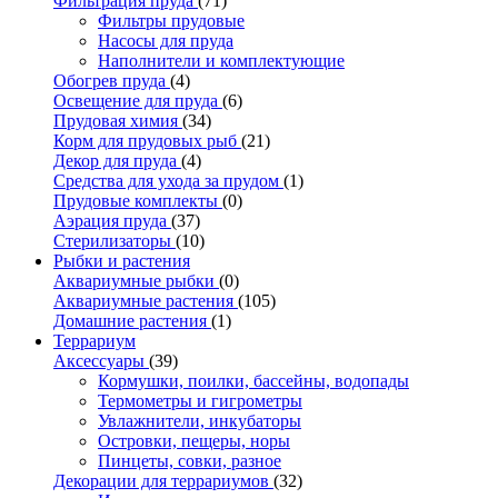
Фильтрация пруда
(71)
Фильтры прудовые
Насосы для пруда
Наполнители и комплектующие
Обогрев пруда
(4)
Освещение для пруда
(6)
Прудовая химия
(34)
Корм для прудовых рыб
(21)
Декор для пруда
(4)
Средства для ухода за прудом
(1)
Прудовые комплекты
(0)
Аэрация пруда
(37)
Стерилизаторы
(10)
Рыбки и растения
Аквариумные рыбки
(0)
Аквариумные растения
(105)
Домашние растения
(1)
Террариум
Аксессуары
(39)
Кормушки, поилки, бассейны, водопады
Термометры и гигрометры
Увлажнители, инкубаторы
Островки, пещеры, норы
Пинцеты, совки, разное
Декорации для террариумов
(32)