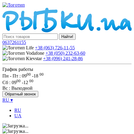
Найти!
0637261155
+38 (063) 726-11-55
+38 (050) 232-63-60
+38 (096) 241-28-86
График работы
00
00
Пн - Пт : 09
-
18
00
00
Сб
: 09
-
12
Вс
: Выходной
Обратный звонок
RU
▾
RU
UA