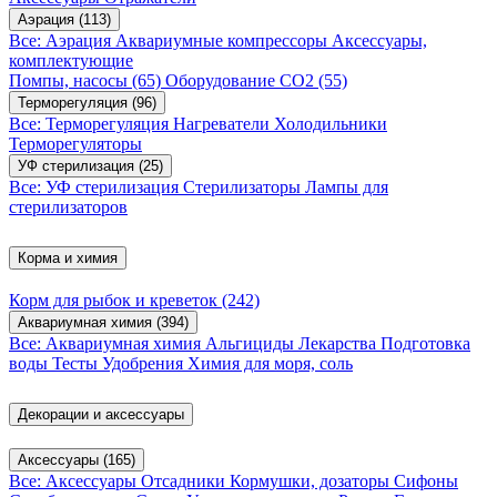
Аэрация
(113)
Все: Аэрация
Аквариумные компрессоры
Аксессуары,
комплектующие
Помпы, насосы
(65)
Оборудование CO2
(55)
Терморегуляция
(96)
Все: Терморегуляция
Нагреватели
Холодильники
Терморегуляторы
УФ стерилизация
(25)
Все: УФ стерилизация
Стерилизаторы
Лампы для
стерилизаторов
Корма и химия
Корм для рыбок и креветок
(242)
Аквариумная химия
(394)
Все: Аквариумная химия
Альгициды
Лекарства
Подготовка
воды
Тесты
Удобрения
Химия для моря, соль
Декорации и аксессуары
Аксессуары
(165)
Все: Аксессуары
Отсадники
Кормушки, дозаторы
Сифоны