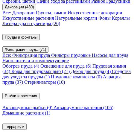
Скребки, щетки
Сачки
Уход за растениями
Разное
Градусники
Декорации
(430)
Все: Декорации
Грунты, камни
Искусственные декорации
Искусственные растения
Натуральные коряги
Фоны
Кораллы
Литература и сувениры
(26)
Пруды и фонтаны
Фильтрация пруда
(71)
Все: Фильтрация пруда
Фильтры прудовые
Насосы для пруда
Наполнители и комплектующие
Обогрев пруда
(4)
Освещение для пруда
(6)
Прудовая химия
(34)
Корм для прудовых рыб
(21)
Декор для пруда
(4)
Средства
для ухода за прудом
(1)
Прудовые комплекты
(0)
Аэрация
пруда
(37)
Стерилизаторы
(10)
Рыбки и растения
Аквариумные рыбки
(0)
Аквариумные растения
(105)
Домашние растения
(1)
Террариум