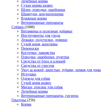
Лечебные корма
Сухие корма развес
Шлеи, поводки, ошейники
Шампуни, кондиционеры
Влажные корма
Ветеринарные препараты
Собаки
(1088)
Витамины и полезные добавки
Инструменты для ухода
Лежаки, подстилки, домики
Сухой корм, консервы
Переноски
Косточки, лакомства
Поводки, ошейники, рулетки
Средства от блох и клещей
Средства от глистов
Уход за кожей, шерстью, зубами, химия для дома
Игрушки
Одежда для собак
Сухой корм развес
Миски, поилки для собак
Лечебные корма
Ветеринарные препараты, гигиена
Грызуны
(256)
Корма