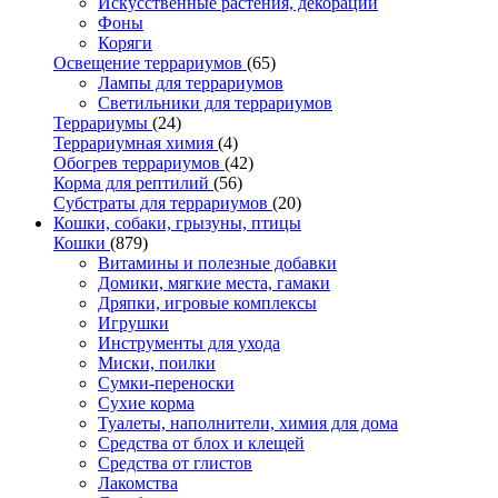
Искусственные растения, декорации
Фоны
Коряги
Освещение террариумов
(65)
Лампы для террариумов
Светильники для террариумов
Террариумы
(24)
Террариумная химия
(4)
Обогрев террариумов
(42)
Корма для рептилий
(56)
Субстраты для террариумов
(20)
Кошки, собаки, грызуны, птицы
Кошки
(879)
Витамины и полезные добавки
Домики, мягкие места, гамаки
Дряпки, игровые комплексы
Игрушки
Инструменты для ухода
Миски, поилки
Сумки-переноски
Сухие корма
Туалеты, наполнители, химия для дома
Средства от блох и клещей
Средства от глистов
Лакомства