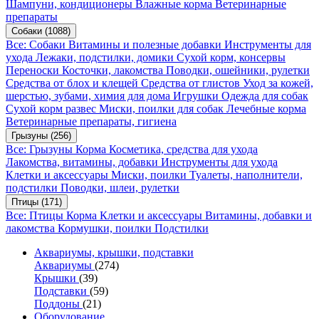
Шампуни, кондиционеры
Влажные корма
Ветеринарные
препараты
Собаки
(1088)
Все: Собаки
Витамины и полезные добавки
Инструменты для
ухода
Лежаки, подстилки, домики
Сухой корм, консервы
Переноски
Косточки, лакомства
Поводки, ошейники, рулетки
Средства от блох и клещей
Средства от глистов
Уход за кожей,
шерстью, зубами, химия для дома
Игрушки
Одежда для собак
Сухой корм развес
Миски, поилки для собак
Лечебные корма
Ветеринарные препараты, гигиена
Грызуны
(256)
Все: Грызуны
Корма
Косметика, средства для ухода
Лакомства, витамины, добавки
Инструменты для ухода
Клетки и аксессуары
Миски, поилки
Туалеты, наполнители,
подстилки
Поводки, шлеи, рулетки
Птицы
(171)
Все: Птицы
Корма
Клетки и аксессуары
Витамины, добавки и
лакомства
Кормушки, поилки
Подстилки
Аквариумы, крышки, подставки
Аквариумы
(274)
Крышки
(39)
Подставки
(59)
Поддоны
(21)
Оборудование