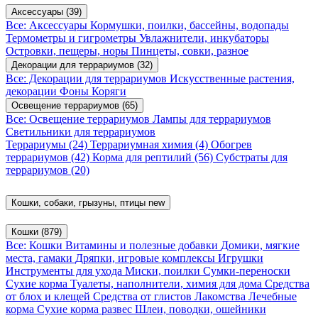
Аксессуары
(39)
Все: Аксессуары
Кормушки, поилки, бассейны, водопады
Термометры и гигрометры
Увлажнители, инкубаторы
Островки, пещеры, норы
Пинцеты, совки, разное
Декорации для террариумов
(32)
Все: Декорации для террариумов
Искусственные растения,
декорации
Фоны
Коряги
Освещение террариумов
(65)
Все: Освещение террариумов
Лампы для террариумов
Светильники для террариумов
Террариумы
(24)
Террариумная химия
(4)
Обогрев
террариумов
(42)
Корма для рептилий
(56)
Субстраты для
террариумов
(20)
Кошки, собаки, грызуны, птицы
new
Кошки
(879)
Все: Кошки
Витамины и полезные добавки
Домики, мягкие
места, гамаки
Дряпки, игровые комплексы
Игрушки
Инструменты для ухода
Миски, поилки
Сумки-переноски
Сухие корма
Туалеты, наполнители, химия для дома
Средства
от блох и клещей
Средства от глистов
Лакомства
Лечебные
корма
Сухие корма развес
Шлеи, поводки, ошейники