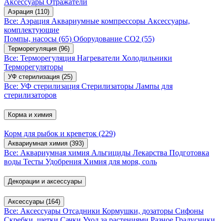
Аксессуары
Отражатели
Аэрация
(110)
Все: Аэрация
Аквариумные компрессоры
Аксессуары,
комплектующие
Помпы, насосы
(65)
Оборудование CO2
(55)
Терморегуляция
(96)
Все: Терморегуляция
Нагреватели
Холодильники
Терморегуляторы
УФ стерилизация
(25)
Все: УФ стерилизация
Стерилизаторы
Лампы для
стерилизаторов
Корма и химия
Корм для рыбок и креветок
(229)
Аквариумная химия
(393)
Все: Аквариумная химия
Альгициды
Лекарства
Подготовка
воды
Тесты
Удобрения
Химия для моря, соль
Декорации и аксессуары
Аксессуары
(164)
Все: Аксессуары
Отсадники
Кормушки, дозаторы
Сифоны
Скребки, щетки
Сачки
Уход за растениями
Разное
Градусники