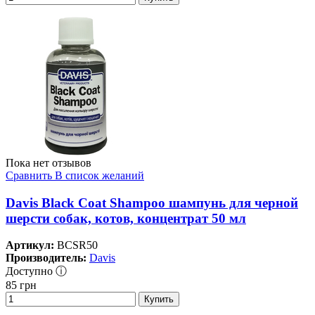
Пока нет отзывов
Сравнить
В список желаний
Davis Black Coat Shampoo шампунь для черной
шерсти собак, котов, концентрат 50 мл
Артикул:
BCSR50
Производитель:
Davis
Доступно ⓘ
85
грн
Купить