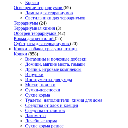
Коряги
Освещение террариумов
(65)
Лампы для террариумов
Светильники для террариумов
Террариумы
(24)
Террариумная химия
(3)
Обогрев террариумов
(42)
Корма для рептилий
(55)
Субстраты для террариумов
(20)
Кошки, собаки, грызуны, птицы
Кошки
(858)
Витамины и полезные добавки
Домики, мягкие места, гамаки
Дряпки, игровые комплексы
Игрушки
Инструменты для ухода
Миски, поилки
Сумки-переноски
Сухие корма
Туалеты, наполнители, химия для дома
Средства от блох и клещей
Средства от глистов
Лакомства
Лечебные корма
Сухие корма развес