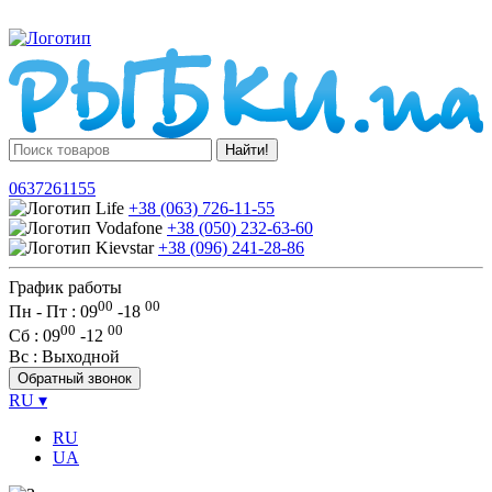
Найти!
0637261155
+38 (063) 726-11-55
+38 (050) 232-63-60
+38 (096) 241-28-86
График работы
00
00
Пн - Пт : 09
-
18
00
00
Сб
: 09
-
12
Вс
: Выходной
Обратный звонок
RU
▾
RU
UA