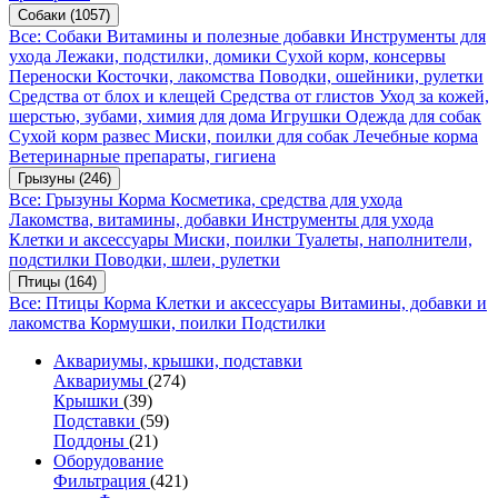
Собаки
(1057)
Все: Собаки
Витамины и полезные добавки
Инструменты для
ухода
Лежаки, подстилки, домики
Сухой корм, консервы
Переноски
Косточки, лакомства
Поводки, ошейники, рулетки
Средства от блох и клещей
Средства от глистов
Уход за кожей,
шерстью, зубами, химия для дома
Игрушки
Одежда для собак
Сухой корм развес
Миски, поилки для собак
Лечебные корма
Ветеринарные препараты, гигиена
Грызуны
(246)
Все: Грызуны
Корма
Косметика, средства для ухода
Лакомства, витамины, добавки
Инструменты для ухода
Клетки и аксессуары
Миски, поилки
Туалеты, наполнители,
подстилки
Поводки, шлеи, рулетки
Птицы
(164)
Все: Птицы
Корма
Клетки и аксессуары
Витамины, добавки и
лакомства
Кормушки, поилки
Подстилки
Аквариумы, крышки, подставки
Аквариумы
(274)
Крышки
(39)
Подставки
(59)
Поддоны
(21)
Оборудование
Фильтрация
(421)