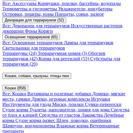
Все: Аксессуары
Кормушки, поилки, бассейны, водопады
Термометры и гигрометры
Увлажнители, инкубаторы
Островки, пещеры, норы
Пинцеты, совки, разное
Декорации для террариумов
(32)
Все: Декорации для террариумов
Искусственные растения,
декорации
Фоны
Коряги
Освещение террариумов
(65)
Все: Освещение террариумов
Лампы для террариумов
Светильники для террариумов
Террариумы
(24)
Террариумная химия
(3)
Обогрев
террариумов
(42)
Корма для рептилий
(55)
Субстраты для
террариумов
(20)
Кошки, собаки, грызуны, птицы
new
Кошки
(858)
Все: Кошки
Витамины и полезные добавки
Домики, мягкие
места, гамаки
Дряпки, игровые комплексы
Игрушки
Инструменты для ухода
Миски, поилки
Сумки-переноски
Сухие корма
Туалеты, наполнители, химия для дома
Средства
от блох и клещей
Средства от глистов
Лакомства
Лечебные
корма
Сухие корма развес
Шлеи, поводки, ошейники
Шампуни, кондиционеры
Влажные корма
Ветеринарные
препараты