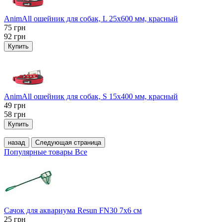
AnimAll ошейник для собак, L 25x600 мм, красный
75
грн
92
грн
Купить
AnimAll ошейник для собак, S 15х400 мм, красный
49
грн
58
грн
Купить
назад
Следующая страница
Популярные товары
Все
Сачок для аквариума Resun FN30 7х6 см
25
грн