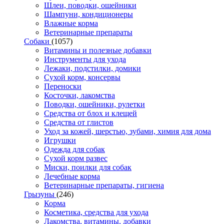
Шлеи, поводки, ошейники
Шампуни, кондиционеры
Влажные корма
Ветеринарные препараты
Собаки
(1057)
Витамины и полезные добавки
Инструменты для ухода
Лежаки, подстилки, домики
Сухой корм, консервы
Переноски
Косточки, лакомства
Поводки, ошейники, рулетки
Средства от блох и клещей
Средства от глистов
Уход за кожей, шерстью, зубами, химия для дома
Игрушки
Одежда для собак
Сухой корм развес
Миски, поилки для собак
Лечебные корма
Ветеринарные препараты, гигиена
Грызуны
(246)
Корма
Косметика, средства для ухода
Лакомства, витамины, добавки