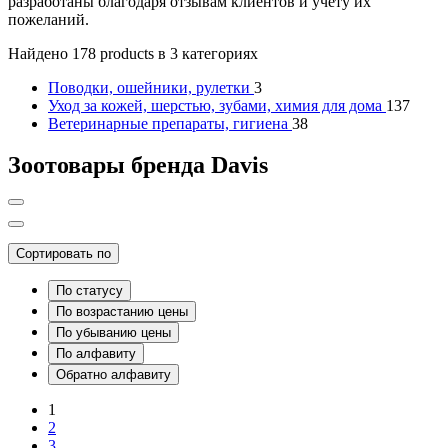
разработаны благодаря отзывам клиентов и учету их
пожеланий.
Найдено 178 products в 3 категориях
Поводки, ошейники, рулетки
3
Уход за кожей, шерстью, зубами, химия для дома
137
Ветеринарные препараты, гигиена
38
Зоотовары бренда Davis
Сортировать по
По статусу
По возрастанию цены
По убыванию цены
По алфавиту
Обратно алфавиту
1
2
3