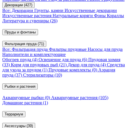
Декорации
(427)
Все: Декорации
Грунты, камни
Искусственные декорации
Искусственные растения
Натуральные коряги
Фоны
Кораллы
Литература и сувениры
(26)
Пруды и фонтаны
Фильтрация пруда
(71)
Все: Фильтрация пруда
Фильтры прудовые
Насосы для пруда
Наполнители и комплектующие
Обогрев пруда
(4)
Освещение для пруда
(6)
Прудовая химия
(33)
Корм для прудовых рыб
(21)
Декор для пруда
(4)
Средства
для ухода за прудом
(1)
Прудовые комплекты
(0)
Аэрация
пруда
(37)
Стерилизаторы
(10)
Рыбки и растения
Аквариумные рыбки
(0)
Аквариумные растения
(105)
Домашние растения
(1)
Террариум
Аксессуары
(39)