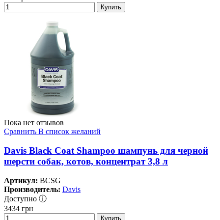
Купить
Пока нет отзывов
Сравнить
В список желаний
Davis Black Coat Shampoo шампунь для черной
шерсти собак, котов, концентрат 3,8 л
Артикул:
BCSG
Производитель:
Davis
Доступно ⓘ
3434
грн
Купить