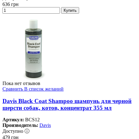
636
грн
Купить
Пока нет отзывов
Сравнить
В список желаний
Davis Black Coat Shampoo шампунь для черной
шерсти собак, котов, концентрат 355 мл
Артикул:
BCS12
Производитель:
Davis
Доступно ⓘ
479
грн