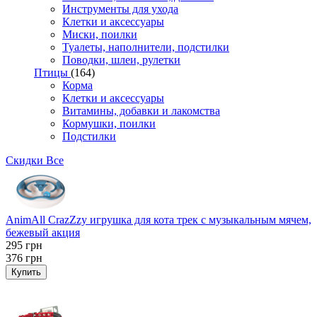
Инструменты для ухода
Клетки и аксессуары
Миски, поилки
Туалеты, наполнители, подстилки
Поводки, шлеи, рулетки
Птицы
(164)
Корма
Клетки и аксессуары
Витамины, добавки и лакомства
Кормушки, поилки
Подстилки
Скидки
Все
AnimAll CrazZzy игрушка для кота трек с музыкальным мячем,
бежевый акция
295
грн
376
грн
Купить