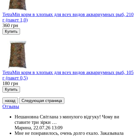
TetraMin корм в хлопьях для всех видов аквариумных рыб, 210
г (пакет 1,0)
360
грн
Купить
TetraMin корм в хлопьях для всех видов аквариумных рыб, 105
г (пакет 0,5)
180
грн
Купить
назад
Следующая страница
Отзывы
Нешановна Світлана з минулого відгуку! Чому ви
ставите три зірки
…
Марина
,
22.07.26 13:09
Мне не понравилось, очень долго ехало. Заказывала