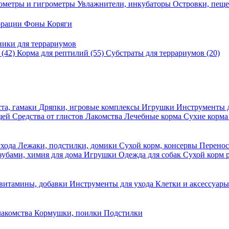
ометры и гигрометры
Увлажнители, инкубаторы
Островки, пещ
корации
Фоны
Коряги
ники для террариумов
в
(42)
Корма для рептилий
(55)
Субстраты для террариумов
(20)
та, гамаки
Дряпки, игровые комплексы
Игрушки
Инструменты 
ещей
Средства от глистов
Лакомства
Лечебные корма
Сухие корма
ухода
Лежаки, подстилки, домики
Сухой корм, консервы
Перено
 зубами, химия для дома
Игрушки
Одежда для собак
Сухой корм 
 витамины, добавки
Инструменты для ухода
Клетки и аксессуар
лакомства
Кормушки, поилки
Подстилки