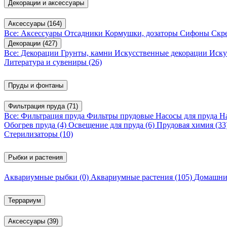
Декорации и аксессуары
Аксессуары
(164)
Все: Аксессуары
Отсадники
Кормушки, дозаторы
Сифоны
Скр
Декорации
(427)
Все: Декорации
Грунты, камни
Искусственные декорации
Иску
Литература и сувениры
(26)
Пруды и фонтаны
Фильтрация пруда
(71)
Все: Фильтрация пруда
Фильтры прудовые
Насосы для пруда
Н
Обогрев пруда
(4)
Освещение для пруда
(6)
Прудовая химия
(33
Стерилизаторы
(10)
Рыбки и растения
Аквариумные рыбки
(0)
Аквариумные растения
(105)
Домашни
Террариум
Аксессуары
(39)