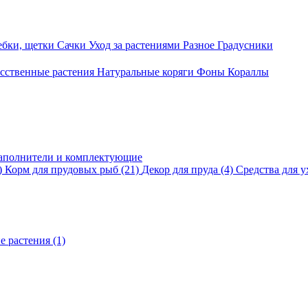
ебки, щетки
Сачки
Уход за растениями
Разное
Градусники
сственные растения
Натуральные коряги
Фоны
Кораллы
аполнители и комплектующие
)
Корм для прудовых рыб
(21)
Декор для пруда
(4)
Средства для у
е растения
(1)