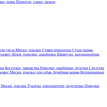
еры, норы
Пинцеты, совки, разное
для ухода
Миски, поилки
Сумки-переноски
Сухие корма
 развес
Шлеи, поводки, ошейники
Шампуни, кондиционеры
ски
Косточки, лакомства
Поводки, ошейники, рулетки
Средства
развес
Миски, поилки для собак
Лечебные корма
Ветеринарные
ы
Миски, поилки
Туалеты, наполнители, подстилки
Поводки,