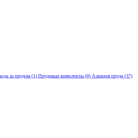
хода за прудом
(1)
Прудовые комплекты
(0)
Аэрация пруда
(37)