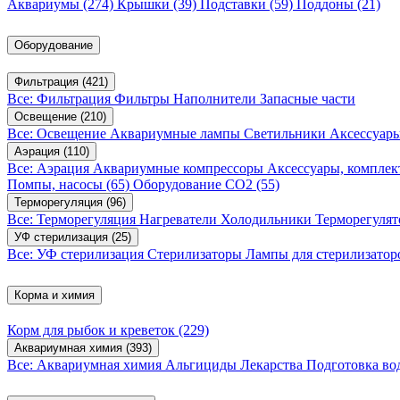
Аквариумы
(274)
Крышки
(39)
Подставки
(59)
Поддоны
(21)
Оборудование
Фильтрация
(421)
Все: Фильтрация
Фильтры
Наполнители
Запасные части
Освещение
(210)
Все: Освещение
Аквариумные лампы
Светильники
Аксессуар
Аэрация
(110)
Все: Аэрация
Аквариумные компрессоры
Аксессуары, компле
Помпы, насосы
(65)
Оборудование CO2
(55)
Терморегуляция
(96)
Все: Терморегуляция
Нагреватели
Холодильники
Терморегуля
УФ стерилизация
(25)
Все: УФ стерилизация
Стерилизаторы
Лампы для стерилизатор
Корма и химия
Корм для рыбок и креветок
(229)
Аквариумная химия
(393)
Все: Аквариумная химия
Альгициды
Лекарства
Подготовка в