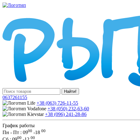
Найти!
0637261155
+38 (063) 726-11-55
+38 (050) 232-63-60
+38 (096) 241-28-86
График работы
00
00
Пн - Пт : 09
-
18
00
00
Сб
: 09
-
12