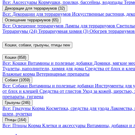
Все: Аксессуары
Кормушки, поилки, бассейны, водопады
Терм
Декорации для террариумов
(32)
Все: Декорации для террариумов
Искусственные растения, де
Освещение террариумов
(65)
Все: Освещение террариумов
Лампы для террариумов
Светиль
Террариумы
(24)
Террариумная химия
(3)
Обогрев террариумо
Кошки, собаки, грызуны, птицы
new
Кошки
(858)
Все: Кошки
Витамины и полезные добавки
Домики, мягкие мес
Туалеты, наполнители, химия для дома
Средства от блох и кл
Влажные корма
Ветеринарные препараты
Собаки
(1059)
Все: Собаки
Витамины и полезные добавки
Инструменты для 
от блох и клещей
Средства от глистов
Уход за кожей, шерстью,
препараты, гигиена
Грызуны
(246)
Все: Грызуны
Корма
Косметика, средства для ухода
Лакомства,
шлеи, рулетки
Птицы
(164)
Все: Птицы
Корма
Клетки и аксессуары
Витамины, добавки и 