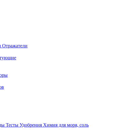
ы
Отражатели
ктующие
торы
ов
оды
Тесты
Удобрения
Химия для моря, соль