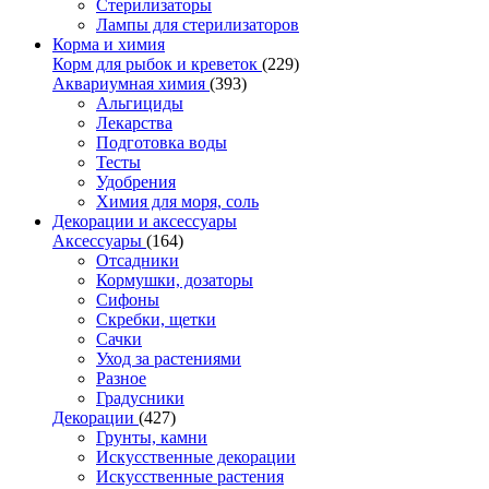
Стерилизаторы
Лампы для стерилизаторов
Корма и химия
Корм для рыбок и креветок
(229)
Аквариумная химия
(393)
Альгициды
Лекарства
Подготовка воды
Тесты
Удобрения
Химия для моря, соль
Декорации и аксессуары
Аксессуары
(164)
Отсадники
Кормушки, дозаторы
Сифоны
Скребки, щетки
Сачки
Уход за растениями
Разное
Градусники
Декорации
(427)
Грунты, камни
Искусственные декорации
Искусственные растения