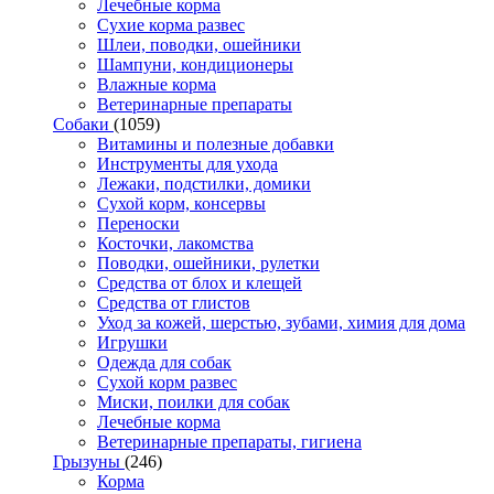
Лечебные корма
Сухие корма развес
Шлеи, поводки, ошейники
Шампуни, кондиционеры
Влажные корма
Ветеринарные препараты
Собаки
(1059)
Витамины и полезные добавки
Инструменты для ухода
Лежаки, подстилки, домики
Сухой корм, консервы
Переноски
Косточки, лакомства
Поводки, ошейники, рулетки
Средства от блох и клещей
Средства от глистов
Уход за кожей, шерстью, зубами, химия для дома
Игрушки
Одежда для собак
Сухой корм развес
Миски, поилки для собак
Лечебные корма
Ветеринарные препараты, гигиена
Грызуны
(246)
Корма