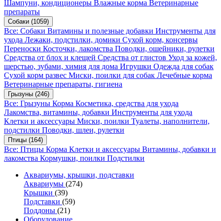
Шампуни, кондиционеры
Влажные корма
Ветеринарные
препараты
Собаки
(1059)
Все: Собаки
Витамины и полезные добавки
Инструменты для
ухода
Лежаки, подстилки, домики
Сухой корм, консервы
Переноски
Косточки, лакомства
Поводки, ошейники, рулетки
Средства от блох и клещей
Средства от глистов
Уход за кожей,
шерстью, зубами, химия для дома
Игрушки
Одежда для собак
Сухой корм развес
Миски, поилки для собак
Лечебные корма
Ветеринарные препараты, гигиена
Грызуны
(246)
Все: Грызуны
Корма
Косметика, средства для ухода
Лакомства, витамины, добавки
Инструменты для ухода
Клетки и аксессуары
Миски, поилки
Туалеты, наполнители,
подстилки
Поводки, шлеи, рулетки
Птицы
(164)
Все: Птицы
Корма
Клетки и аксессуары
Витамины, добавки и
лакомства
Кормушки, поилки
Подстилки
Аквариумы, крышки, подставки
Аквариумы
(274)
Крышки
(39)
Подставки
(59)
Поддоны
(21)
Оборудование