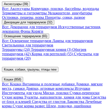
Аксессуары
(39)
Все: Аксессуары
Кормушки, поилки, бассейны, водопады
Термометры и гигрометры
Увлажнители, инкубаторы
Островки, пещеры, норы
Пинцеты, совки, разное
Декорации для террариумов
(32)
Все: Декорации для террариумов
Искусственные растения,
декорации
Фоны
Коряги
Освещение террариумов
(65)
Все: Освещение террариумов
Лампы для террариумов
Светильники для террариумов
Террариумы
(24)
Террариумная химия
(3)
Обогрев
террариумов
(42)
Корма для рептилий
(55)
Субстраты для
террариумов
(20)
Кошки, собаки, грызуны, птицы
new
Кошки
(858)
Все: Кошки
Витамины и полезные добавки
Домики, мягкие
места, гамаки
Дряпки, игровые комплексы
Игрушки
Инструменты для ухода
Миски, поилки
Сумки-переноски
Сухие корма
Туалеты, наполнители, химия для дома
Средства
от блох и клещей
Средства от глистов
Лакомства
Лечебные
корма
Сухие корма развес
Шлеи, поводки, ошейники