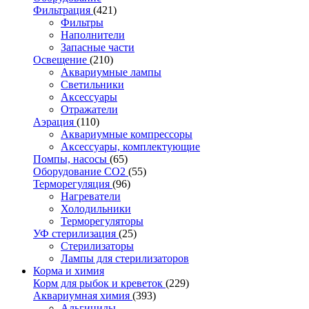
Фильтрация
(421)
Фильтры
Наполнители
Запасные части
Освещение
(210)
Аквариумные лампы
Светильники
Аксессуары
Отражатели
Аэрация
(110)
Аквариумные компрессоры
Аксессуары, комплектующие
Помпы, насосы
(65)
Оборудование CO2
(55)
Терморегуляция
(96)
Нагреватели
Холодильники
Терморегуляторы
УФ стерилизация
(25)
Стерилизаторы
Лампы для стерилизаторов
Корма и химия
Корм для рыбок и креветок
(229)
Аквариумная химия
(393)
Альгициды