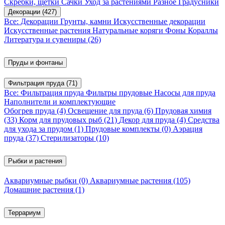
Скребки, щетки
Сачки
Уход за растениями
Разное
Градусники
Декорации
(427)
Все: Декорации
Грунты, камни
Искусственные декорации
Искусственные растения
Натуральные коряги
Фоны
Кораллы
Литература и сувениры
(26)
Пруды и фонтаны
Фильтрация пруда
(71)
Все: Фильтрация пруда
Фильтры прудовые
Насосы для пруда
Наполнители и комплектующие
Обогрев пруда
(4)
Освещение для пруда
(6)
Прудовая химия
(33)
Корм для прудовых рыб
(21)
Декор для пруда
(4)
Средства
для ухода за прудом
(1)
Прудовые комплекты
(0)
Аэрация
пруда
(37)
Стерилизаторы
(10)
Рыбки и растения
Аквариумные рыбки
(0)
Аквариумные растения
(105)
Домашние растения
(1)
Террариум