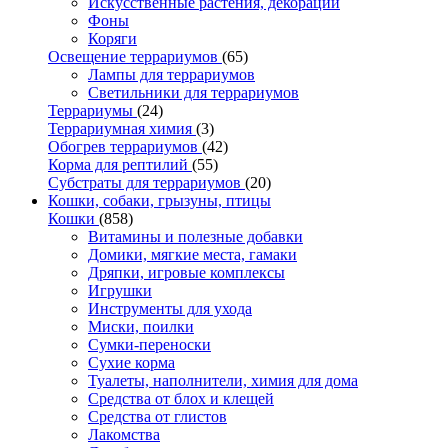
Искусственные растения, декорации
Фоны
Коряги
Освещение террариумов
(65)
Лампы для террариумов
Светильники для террариумов
Террариумы
(24)
Террариумная химия
(3)
Обогрев террариумов
(42)
Корма для рептилий
(55)
Субстраты для террариумов
(20)
Кошки, собаки, грызуны, птицы
Кошки
(858)
Витамины и полезные добавки
Домики, мягкие места, гамаки
Дряпки, игровые комплексы
Игрушки
Инструменты для ухода
Миски, поилки
Сумки-переноски
Сухие корма
Туалеты, наполнители, химия для дома
Средства от блох и клещей
Средства от глистов
Лакомства