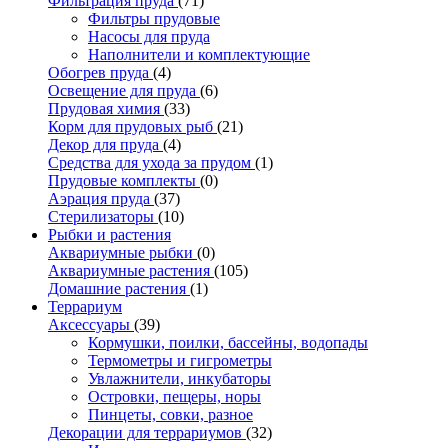
Фильтрация пруда
(71)
Фильтры прудовые
Насосы для пруда
Наполнители и комплектующие
Обогрев пруда
(4)
Освещение для пруда
(6)
Прудовая химия
(33)
Корм для прудовых рыб
(21)
Декор для пруда
(4)
Средства для ухода за прудом
(1)
Прудовые комплекты
(0)
Аэрация пруда
(37)
Стерилизаторы
(10)
Рыбки и растения
Аквариумные рыбки
(0)
Аквариумные растения
(105)
Домашние растения
(1)
Террариум
Аксессуары
(39)
Кормушки, поилки, бассейны, водопады
Термометры и гигрометры
Увлажнители, инкубаторы
Островки, пещеры, норы
Пинцеты, совки, разное
Декорации для террариумов
(32)