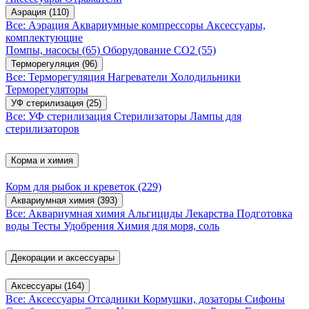
Аэрация
(110)
Все: Аэрация
Аквариумные компрессоры
Аксессуары,
комплектующие
Помпы, насосы
(65)
Оборудование CO2
(55)
Терморегуляция
(96)
Все: Терморегуляция
Нагреватели
Холодильники
Терморегуляторы
УФ стерилизация
(25)
Все: УФ стерилизация
Стерилизаторы
Лампы для
стерилизаторов
Корма и химия
Корм для рыбок и креветок
(229)
Аквариумная химия
(393)
Все: Аквариумная химия
Альгициды
Лекарства
Подготовка
воды
Тесты
Удобрения
Химия для моря, соль
Декорации и аксессуары
Аксессуары
(164)
Все: Аксессуары
Отсадники
Кормушки, дозаторы
Сифоны