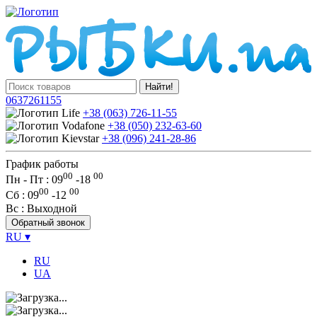
Найти!
0637261155
+38 (063) 726-11-55
+38 (050) 232-63-60
+38 (096) 241-28-86
График работы
00
00
Пн - Пт : 09
-
18
00
00
Сб
: 09
-
12
Вс
: Выходной
Обратный звонок
RU
▾
RU
UA