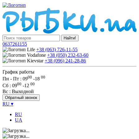
Найти!
0637261155
+38 (063) 726-11-55
+38 (050) 232-63-60
+38 (096) 241-28-86
График работы
00
00
Пн - Пт : 09
-
18
00
00
Сб
: 09
-
12
Вс
: Выходной
Обратный звонок
RU
▾
RU
UA