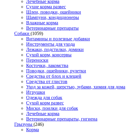
Лечебные корма
Сухие корма развес
Шлеи, поводки, ошейники
Шампуни, кондиционеры
Влажные корма
Ветеринарные препараты
Собаки
(1059)
Витамины и полезные добавки
Инструменты для ухода
Лежаки, подстилки, домики
Сухой корм, консервы
Переноски
Косточки, лакомства
Поводки, ошейники, рулетки
Средства от блох и клещей
Средства от глистов
Уход за кожей, шерстью, зубами, химия для дома
Игрушки
Одежда для собак
Сухой корм развес
Миски, поилки для собак
Лечебные корма
Ветеринарные препараты, гигиена
Грызуны
(246)
Корма