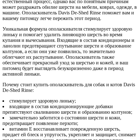
естественный процесс, однако вас по понятным причинам
может раздражать обилие шерсти на мебели, коврах, одежде, в
машине. Ополаскиватель Davis De-Shed Rinse поможет вам и
вашему питомцу легче пережить этот период.
Уникальная формула ополаскивателя стимулирует здоровую
линьку и помогает удалить линяющую шерсть во время
купания и вычесывания. Входящие в состав кондиционеры и
ланолин предотвращают спутывание шерсти и образование
колтунов, а если они уже появились, то значительно
облегчают их распутывание. Ополаскиватель также
обеспечивает прекрасный уход за шерстью и кожей, и ваш
питомец будет выглядеть безукоризненно даже в период
активной линьки.
Почему стоит купить ополаскиватель для собак и котов Davis
De-Shed Rinse:
стимулирует здоровую линьку;
входящие в состав кондиционирующие добавки
препятствуют сваливанию шерсти и образованию колтунов;
замечательно заботится о состоянии шерсти и кожи,
предотвращает появление перхоти;
витамин Е восстанавливает поврежденную шерсть,
придает ей блеск и упругость, укрепляет и защищает, снимает