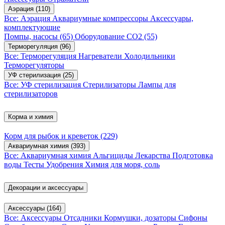
Аэрация
(110)
Все: Аэрация
Аквариумные компрессоры
Аксессуары,
комплектующие
Помпы, насосы
(65)
Оборудование CO2
(55)
Терморегуляция
(96)
Все: Терморегуляция
Нагреватели
Холодильники
Терморегуляторы
УФ стерилизация
(25)
Все: УФ стерилизация
Стерилизаторы
Лампы для
стерилизаторов
Корма и химия
Корм для рыбок и креветок
(229)
Аквариумная химия
(393)
Все: Аквариумная химия
Альгициды
Лекарства
Подготовка
воды
Тесты
Удобрения
Химия для моря, соль
Декорации и аксессуары
Аксессуары
(164)
Все: Аксессуары
Отсадники
Кормушки, дозаторы
Сифоны