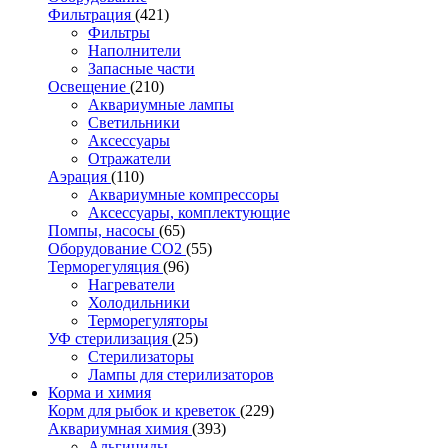
Фильтрация
(421)
Фильтры
Наполнители
Запасные части
Освещение
(210)
Аквариумные лампы
Светильники
Аксессуары
Отражатели
Аэрация
(110)
Аквариумные компрессоры
Аксессуары, комплектующие
Помпы, насосы
(65)
Оборудование CO2
(55)
Терморегуляция
(96)
Нагреватели
Холодильники
Терморегуляторы
УФ стерилизация
(25)
Стерилизаторы
Лампы для стерилизаторов
Корма и химия
Корм для рыбок и креветок
(229)
Аквариумная химия
(393)
Альгициды