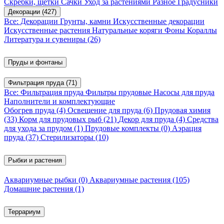
Скребки, щетки
Сачки
Уход за растениями
Разное
Градусники
Декорации
(427)
Все: Декорации
Грунты, камни
Искусственные декорации
Искусственные растения
Натуральные коряги
Фоны
Кораллы
Литература и сувениры
(26)
Пруды и фонтаны
Фильтрация пруда
(71)
Все: Фильтрация пруда
Фильтры прудовые
Насосы для пруда
Наполнители и комплектующие
Обогрев пруда
(4)
Освещение для пруда
(6)
Прудовая химия
(33)
Корм для прудовых рыб
(21)
Декор для пруда
(4)
Средства
для ухода за прудом
(1)
Прудовые комплекты
(0)
Аэрация
пруда
(37)
Стерилизаторы
(10)
Рыбки и растения
Аквариумные рыбки
(0)
Аквариумные растения
(105)
Домашние растения
(1)
Террариум