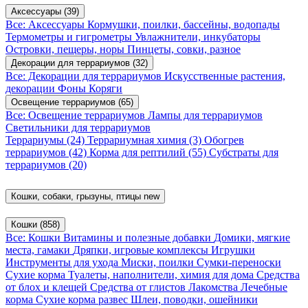
Аксессуары
(39)
Все: Аксессуары
Кормушки, поилки, бассейны, водопады
Термометры и гигрометры
Увлажнители, инкубаторы
Островки, пещеры, норы
Пинцеты, совки, разное
Декорации для террариумов
(32)
Все: Декорации для террариумов
Искусственные растения,
декорации
Фоны
Коряги
Освещение террариумов
(65)
Все: Освещение террариумов
Лампы для террариумов
Светильники для террариумов
Террариумы
(24)
Террариумная химия
(3)
Обогрев
террариумов
(42)
Корма для рептилий
(55)
Субстраты для
террариумов
(20)
Кошки, собаки, грызуны, птицы
new
Кошки
(858)
Все: Кошки
Витамины и полезные добавки
Домики, мягкие
места, гамаки
Дряпки, игровые комплексы
Игрушки
Инструменты для ухода
Миски, поилки
Сумки-переноски
Сухие корма
Туалеты, наполнители, химия для дома
Средства
от блох и клещей
Средства от глистов
Лакомства
Лечебные
корма
Сухие корма развес
Шлеи, поводки, ошейники