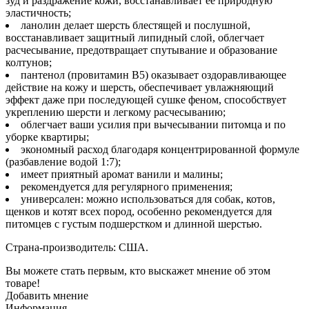
зуд и раздражение кожи, восстанавливает ее природную
эластичность;
ланолин делает шерсть блестящей и послушной,
восстанавливает защитный липидный слой, облегчает
расчесывание, предотвращает спутывание и образование
колтунов;
пантенол (провитамин В5) оказывает оздоравливающее
действие на кожу и шерсть, обеспечивает увлажняющий
эффект даже при последующей сушке феном, способствует
укреплению шерсти и легкому расчесыванию;
облегчает ваши усилия при вычесывании питомца и по
уборке квартиры;
экономный расход благодаря концентрированной формуле
(разбавление водой 1:7);
имеет приятный аромат ванили и малины;
рекомендуется для регулярного применения;
универсален: можно использоваться для собак, котов,
щенков и котят всех пород, особенно рекомендуется для
питомцев с густым подшерстком и длинной шерстью.
Страна-производитель: США.
Вы можете стать первым, кто выскажет мнение об этом
товаре!
Добавить мнение
Информация