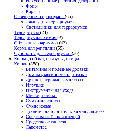
Искусственные растения, декорации
Фоны
Коряги
Освещение террариумов
(65)
Лампы для террариумов
Светильники для террариумов
Террариумы
(24)
Террариумная химия
(3)
Обогрев террариумов
(42)
Корма для рептилий
(55)
Субстраты для террариумов
(20)
Кошки, собаки, грызуны, птицы
Кошки
(858)
Витамины и полезные добавки
Домики, мягкие места, гамаки
Дряпки, игровые комплексы
Игрушки
Инструменты для ухода
Миски, поилки
Сумки-переноски
Сухие корма
Туалеты, наполнители, химия для дома
Средства от блох и клещей
Средства от глистов
Лакомства