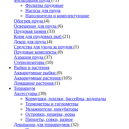
Фильтрация пруда
(71)
Фильтры прудовые
Насосы для пруда
Наполнители и комплектующие
Обогрев пруда
(4)
Освещение для пруда
(6)
Прудовая химия
(33)
Корм для прудовых рыб
(21)
Декор для пруда
(4)
Средства для ухода за прудом
(1)
Прудовые комплекты
(0)
Аэрация пруда
(37)
Стерилизаторы
(10)
Рыбки и растения
Аквариумные рыбки
(0)
Аквариумные растения
(105)
Домашние растения
(1)
Террариум
Аксессуары
(39)
Кормушки, поилки, бассейны, водопады
Термометры и гигрометры
Увлажнители, инкубаторы
Островки, пещеры, норы
Пинцеты, совки, разное
Декорации для террариумов
(32)