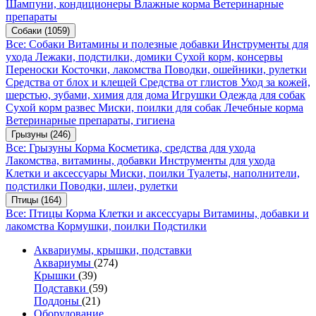
Шампуни, кондиционеры
Влажные корма
Ветеринарные
препараты
Собаки
(1059)
Все: Собаки
Витамины и полезные добавки
Инструменты для
ухода
Лежаки, подстилки, домики
Сухой корм, консервы
Переноски
Косточки, лакомства
Поводки, ошейники, рулетки
Средства от блох и клещей
Средства от глистов
Уход за кожей,
шерстью, зубами, химия для дома
Игрушки
Одежда для собак
Сухой корм развес
Миски, поилки для собак
Лечебные корма
Ветеринарные препараты, гигиена
Грызуны
(246)
Все: Грызуны
Корма
Косметика, средства для ухода
Лакомства, витамины, добавки
Инструменты для ухода
Клетки и аксессуары
Миски, поилки
Туалеты, наполнители,
подстилки
Поводки, шлеи, рулетки
Птицы
(164)
Все: Птицы
Корма
Клетки и аксессуары
Витамины, добавки и
лакомства
Кормушки, поилки
Подстилки
Аквариумы, крышки, подставки
Аквариумы
(274)
Крышки
(39)
Подставки
(59)
Поддоны
(21)
Оборудование