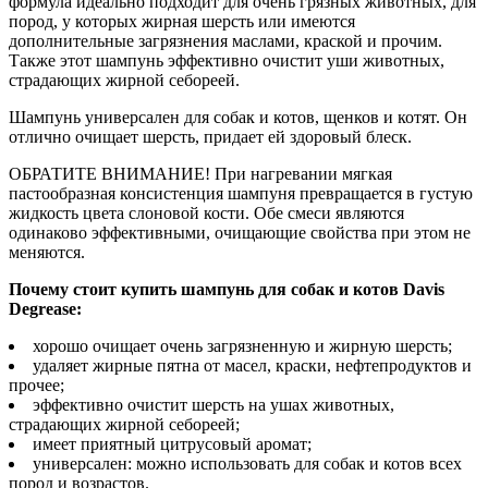
формула идеально подходит для очень грязных животных, для
пород, у которых жирная шерсть или имеются
дополнительные загрязнения маслами, краской и прочим.
Также этот шампунь эффективно очистит уши животных,
страдающих жирной себореей.
Шампунь универсален для собак и котов, щенков и котят. Он
отлично очищает шерсть, придает ей здоровый блеск.
ОБРАТИТЕ ВНИМАНИЕ! При нагревании мягкая
пастообразная консистенция шампуня превращается в густую
жидкость цвета слоновой кости. Обе смеси являются
одинаково эффективными, очищающие свойства при этом не
меняются.
Почему стоит купить шампунь для собак и котов Davis
Degrease:
хорошо очищает очень загрязненную и жирную шерсть;
удаляет жирные пятна от масел, краски, нефтепродуктов и
прочее;
эффективно очистит шерсть на ушах животных,
страдающих жирной себореей;
имеет приятный цитрусовый аромат;
универсален: можно использовать для собак и котов всех
пород и возрастов.