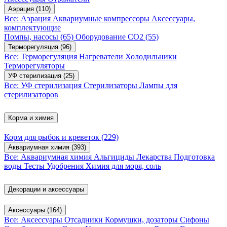
Аэрация
(110)
Все: Аэрация
Аквариумные компрессоры
Аксессуары,
комплектующие
Помпы, насосы
(65)
Оборудование CO2
(55)
Терморегуляция
(96)
Все: Терморегуляция
Нагреватели
Холодильники
Терморегуляторы
УФ стерилизация
(25)
Все: УФ стерилизация
Стерилизаторы
Лампы для
стерилизаторов
Корма и химия
Корм для рыбок и креветок
(229)
Аквариумная химия
(393)
Все: Аквариумная химия
Альгициды
Лекарства
Подготовка
воды
Тесты
Удобрения
Химия для моря, соль
Декорации и аксессуары
Аксессуары
(164)
Все: Аксессуары
Отсадники
Кормушки, дозаторы
Сифоны