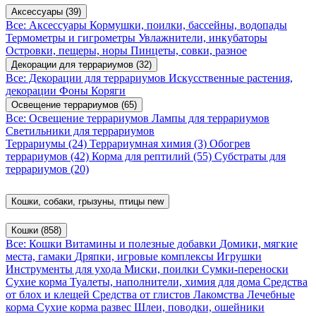
Аксессуары
(39)
Все: Аксессуары
Кормушки, поилки, бассейны, водопады
Термометры и гигрометры
Увлажнители, инкубаторы
Островки, пещеры, норы
Пинцеты, совки, разное
Декорации для террариумов
(32)
Все: Декорации для террариумов
Искусственные растения,
декорации
Фоны
Коряги
Освещение террариумов
(65)
Все: Освещение террариумов
Лампы для террариумов
Светильники для террариумов
Террариумы
(24)
Террариумная химия
(3)
Обогрев
террариумов
(42)
Корма для рептилий
(55)
Субстраты для
террариумов
(20)
Кошки, собаки, грызуны, птицы
new
Кошки
(858)
Все: Кошки
Витамины и полезные добавки
Домики, мягкие
места, гамаки
Дряпки, игровые комплексы
Игрушки
Инструменты для ухода
Миски, поилки
Сумки-переноски
Сухие корма
Туалеты, наполнители, химия для дома
Средства
от блох и клещей
Средства от глистов
Лакомства
Лечебные
корма
Сухие корма развес
Шлеи, поводки, ошейники