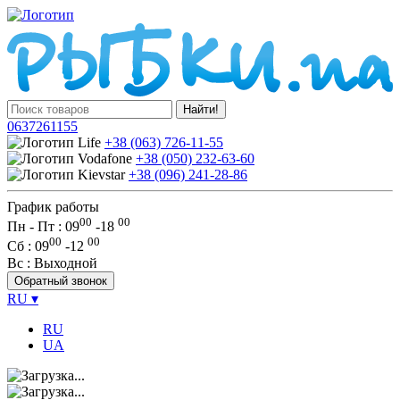
Найти!
0637261155
+38 (063) 726-11-55
+38 (050) 232-63-60
+38 (096) 241-28-86
График работы
00
00
Пн - Пт : 09
-
18
00
00
Сб
: 09
-
12
Вс
: Выходной
Обратный звонок
RU
▾
RU
UA