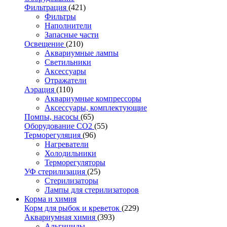
Фильтрация
(421)
Фильтры
Наполнители
Запасные части
Освещение
(210)
Аквариумные лампы
Светильники
Аксессуары
Отражатели
Аэрация
(110)
Аквариумные компрессоры
Аксессуары, комплектующие
Помпы, насосы
(65)
Оборудование CO2
(55)
Терморегуляция
(96)
Нагреватели
Холодильники
Терморегуляторы
УФ стерилизация
(25)
Стерилизаторы
Лампы для стерилизаторов
Корма и химия
Корм для рыбок и креветок
(229)
Аквариумная химия
(393)
Альгициды