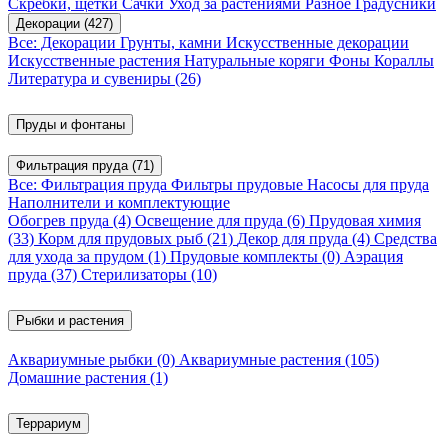
Скребки, щетки
Сачки
Уход за растениями
Разное
Градусники
Декорации
(427)
Все: Декорации
Грунты, камни
Искусственные декорации
Искусственные растения
Натуральные коряги
Фоны
Кораллы
Литература и сувениры
(26)
Пруды и фонтаны
Фильтрация пруда
(71)
Все: Фильтрация пруда
Фильтры прудовые
Насосы для пруда
Наполнители и комплектующие
Обогрев пруда
(4)
Освещение для пруда
(6)
Прудовая химия
(33)
Корм для прудовых рыб
(21)
Декор для пруда
(4)
Средства
для ухода за прудом
(1)
Прудовые комплекты
(0)
Аэрация
пруда
(37)
Стерилизаторы
(10)
Рыбки и растения
Аквариумные рыбки
(0)
Аквариумные растения
(105)
Домашние растения
(1)
Террариум