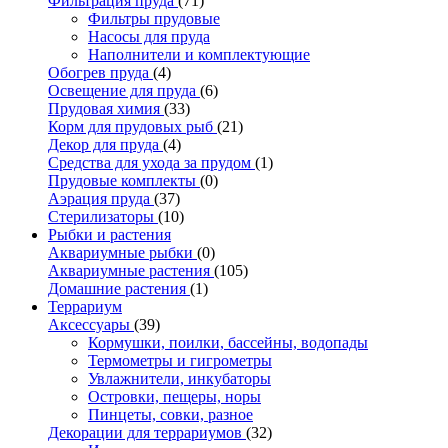
Фильтрация пруда
(71)
Фильтры прудовые
Насосы для пруда
Наполнители и комплектующие
Обогрев пруда
(4)
Освещение для пруда
(6)
Прудовая химия
(33)
Корм для прудовых рыб
(21)
Декор для пруда
(4)
Средства для ухода за прудом
(1)
Прудовые комплекты
(0)
Аэрация пруда
(37)
Стерилизаторы
(10)
Рыбки и растения
Аквариумные рыбки
(0)
Аквариумные растения
(105)
Домашние растения
(1)
Террариум
Аксессуары
(39)
Кормушки, поилки, бассейны, водопады
Термометры и гигрометры
Увлажнители, инкубаторы
Островки, пещеры, норы
Пинцеты, совки, разное
Декорации для террариумов
(32)