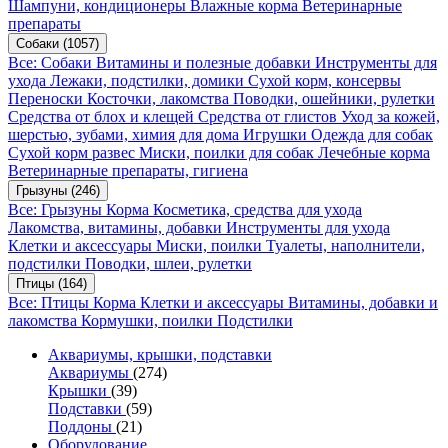
Шампуни, кондиционеры
Влажные корма
Ветеринарные
препараты
Собаки
(1057)
Все: Собаки
Витамины и полезные добавки
Инструменты для
ухода
Лежаки, подстилки, домики
Сухой корм, консервы
Переноски
Косточки, лакомства
Поводки, ошейники, рулетки
Средства от блох и клещей
Средства от глистов
Уход за кожей,
шерстью, зубами, химия для дома
Игрушки
Одежда для собак
Сухой корм развес
Миски, поилки для собак
Лечебные корма
Ветеринарные препараты, гигиена
Грызуны
(246)
Все: Грызуны
Корма
Косметика, средства для ухода
Лакомства, витамины, добавки
Инструменты для ухода
Клетки и аксессуары
Миски, поилки
Туалеты, наполнители,
подстилки
Поводки, шлеи, рулетки
Птицы
(164)
Все: Птицы
Корма
Клетки и аксессуары
Витамины, добавки и
лакомства
Кормушки, поилки
Подстилки
Аквариумы, крышки, подставки
Аквариумы
(274)
Крышки
(39)
Подставки
(59)
Поддоны
(21)
Оборудование