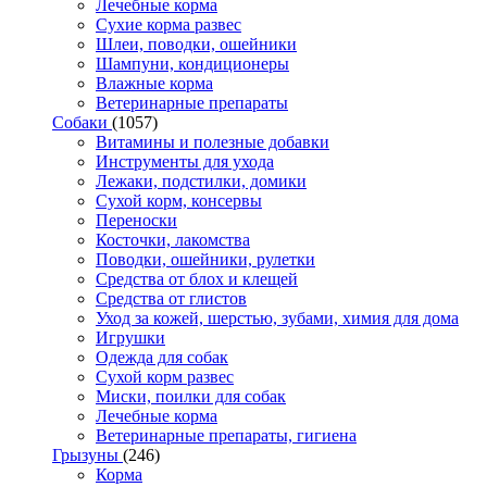
Лечебные корма
Сухие корма развес
Шлеи, поводки, ошейники
Шампуни, кондиционеры
Влажные корма
Ветеринарные препараты
Собаки
(1057)
Витамины и полезные добавки
Инструменты для ухода
Лежаки, подстилки, домики
Сухой корм, консервы
Переноски
Косточки, лакомства
Поводки, ошейники, рулетки
Средства от блох и клещей
Средства от глистов
Уход за кожей, шерстью, зубами, химия для дома
Игрушки
Одежда для собак
Сухой корм развес
Миски, поилки для собак
Лечебные корма
Ветеринарные препараты, гигиена
Грызуны
(246)
Корма