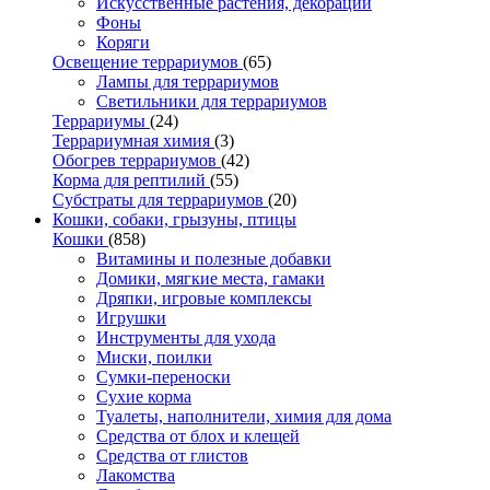
Искусственные растения, декорации
Фоны
Коряги
Освещение террариумов
(65)
Лампы для террариумов
Светильники для террариумов
Террариумы
(24)
Террариумная химия
(3)
Обогрев террариумов
(42)
Корма для рептилий
(55)
Субстраты для террариумов
(20)
Кошки, собаки, грызуны, птицы
Кошки
(858)
Витамины и полезные добавки
Домики, мягкие места, гамаки
Дряпки, игровые комплексы
Игрушки
Инструменты для ухода
Миски, поилки
Сумки-переноски
Сухие корма
Туалеты, наполнители, химия для дома
Средства от блох и клещей
Средства от глистов
Лакомства