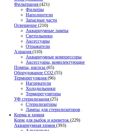
Фильтрация
(421)
Фильтры
Наполнители
Запасные части
Освещение
(210)
Аквариумные лампы
Светильники
Аксессуары
Отражатели
Аэрация
(110)
Аквариумные компрессоры
Аксессуары, комплектующие
Помпы, насосы
(65)
Оборудование CO2
(55)
Терморегуляция
(96)
Нагреватели
Холодильники
Терморегуляторы
УФ стерилизация
(25)
Стерилизаторы
Лампы для стерилизаторов
Корма и химия
Корм для рыбок и креветок
(229)
Аквариумная химия
(393)
Альгициды