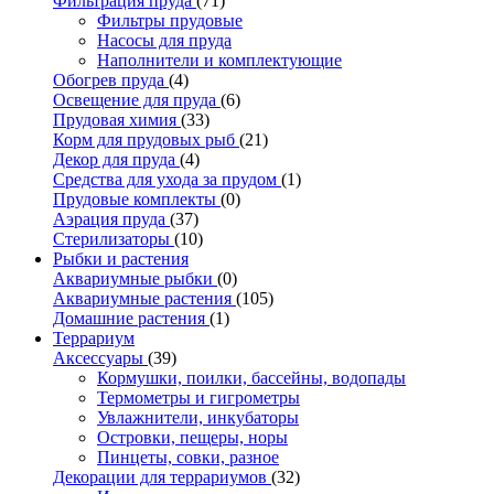
Фильтрация пруда
(71)
Фильтры прудовые
Насосы для пруда
Наполнители и комплектующие
Обогрев пруда
(4)
Освещение для пруда
(6)
Прудовая химия
(33)
Корм для прудовых рыб
(21)
Декор для пруда
(4)
Средства для ухода за прудом
(1)
Прудовые комплекты
(0)
Аэрация пруда
(37)
Стерилизаторы
(10)
Рыбки и растения
Аквариумные рыбки
(0)
Аквариумные растения
(105)
Домашние растения
(1)
Террариум
Аксессуары
(39)
Кормушки, поилки, бассейны, водопады
Термометры и гигрометры
Увлажнители, инкубаторы
Островки, пещеры, норы
Пинцеты, совки, разное
Декорации для террариумов
(32)