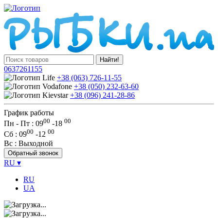
Найти!
0637261155
+38 (063) 726-11-55
+38 (050) 232-63-60
+38 (096) 241-28-86
График работы
00
00
Пн - Пт : 09
-
18
00
00
Сб
: 09
-
12
Вс
: Выходной
Обратный звонок
RU
▾
RU
UA