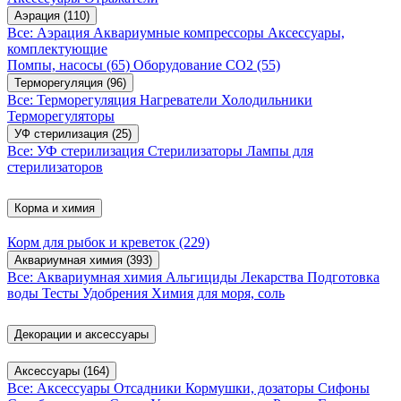
Аэрация
(110)
Все: Аэрация
Аквариумные компрессоры
Аксессуары,
комплектующие
Помпы, насосы
(65)
Оборудование CO2
(55)
Терморегуляция
(96)
Все: Терморегуляция
Нагреватели
Холодильники
Терморегуляторы
УФ стерилизация
(25)
Все: УФ стерилизация
Стерилизаторы
Лампы для
стерилизаторов
Корма и химия
Корм для рыбок и креветок
(229)
Аквариумная химия
(393)
Все: Аквариумная химия
Альгициды
Лекарства
Подготовка
воды
Тесты
Удобрения
Химия для моря, соль
Декорации и аксессуары
Аксессуары
(164)
Все: Аксессуары
Отсадники
Кормушки, дозаторы
Сифоны