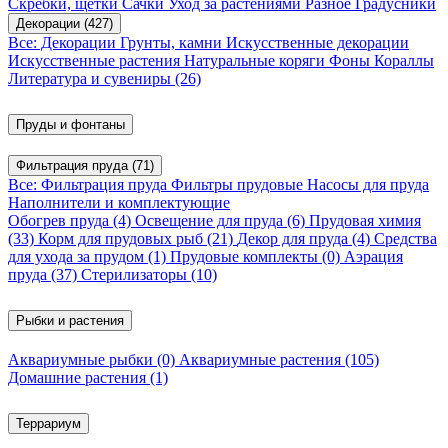
Скребки, щетки
Сачки
Уход за растениями
Разное
Градусники
Декорации
(427)
Все: Декорации
Грунты, камни
Искусственные декорации
Искусственные растения
Натуральные коряги
Фоны
Кораллы
Литература и сувениры
(26)
Пруды и фонтаны
Фильтрация пруда
(71)
Все: Фильтрация пруда
Фильтры прудовые
Насосы для пруда
Наполнители и комплектующие
Обогрев пруда
(4)
Освещение для пруда
(6)
Прудовая химия
(33)
Корм для прудовых рыб
(21)
Декор для пруда
(4)
Средства
для ухода за прудом
(1)
Прудовые комплекты
(0)
Аэрация
пруда
(37)
Стерилизаторы
(10)
Рыбки и растения
Аквариумные рыбки
(0)
Аквариумные растения
(105)
Домашние растения
(1)
Террариум