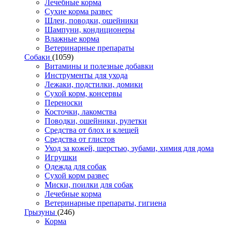
Лечебные корма
Сухие корма развес
Шлеи, поводки, ошейники
Шампуни, кондиционеры
Влажные корма
Ветеринарные препараты
Собаки
(1059)
Витамины и полезные добавки
Инструменты для ухода
Лежаки, подстилки, домики
Сухой корм, консервы
Переноски
Косточки, лакомства
Поводки, ошейники, рулетки
Средства от блох и клещей
Средства от глистов
Уход за кожей, шерстью, зубами, химия для дома
Игрушки
Одежда для собак
Сухой корм развес
Миски, поилки для собак
Лечебные корма
Ветеринарные препараты, гигиена
Грызуны
(246)
Корма