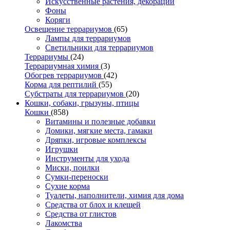
Искусственные растения, декорации
Фоны
Коряги
Освещение террариумов
(65)
Лампы для террариумов
Светильники для террариумов
Террариумы
(24)
Террариумная химия
(3)
Обогрев террариумов
(42)
Корма для рептилий
(55)
Субстраты для террариумов
(20)
Кошки, собаки, грызуны, птицы
Кошки
(858)
Витамины и полезные добавки
Домики, мягкие места, гамаки
Дряпки, игровые комплексы
Игрушки
Инструменты для ухода
Миски, поилки
Сумки-переноски
Сухие корма
Туалеты, наполнители, химия для дома
Средства от блох и клещей
Средства от глистов
Лакомства