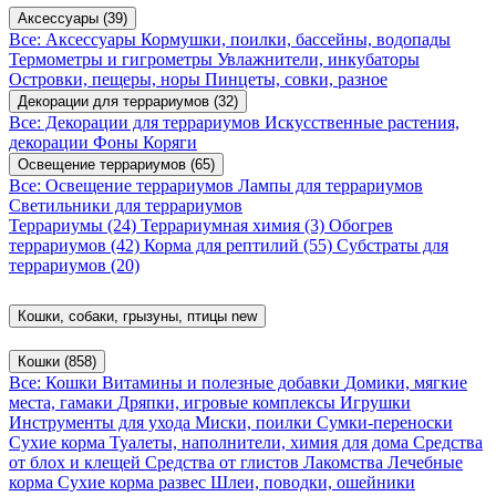
Аксессуары
(39)
Все: Аксессуары
Кормушки, поилки, бассейны, водопады
Термометры и гигрометры
Увлажнители, инкубаторы
Островки, пещеры, норы
Пинцеты, совки, разное
Декорации для террариумов
(32)
Все: Декорации для террариумов
Искусственные растения,
декорации
Фоны
Коряги
Освещение террариумов
(65)
Все: Освещение террариумов
Лампы для террариумов
Светильники для террариумов
Террариумы
(24)
Террариумная химия
(3)
Обогрев
террариумов
(42)
Корма для рептилий
(55)
Субстраты для
террариумов
(20)
Кошки, собаки, грызуны, птицы
new
Кошки
(858)
Все: Кошки
Витамины и полезные добавки
Домики, мягкие
места, гамаки
Дряпки, игровые комплексы
Игрушки
Инструменты для ухода
Миски, поилки
Сумки-переноски
Сухие корма
Туалеты, наполнители, химия для дома
Средства
от блох и клещей
Средства от глистов
Лакомства
Лечебные
корма
Сухие корма развес
Шлеи, поводки, ошейники