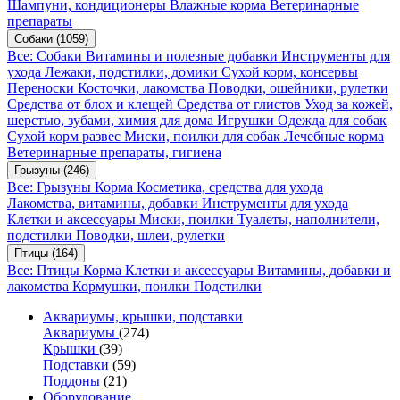
Шампуни, кондиционеры
Влажные корма
Ветеринарные
препараты
Собаки
(1059)
Все: Собаки
Витамины и полезные добавки
Инструменты для
ухода
Лежаки, подстилки, домики
Сухой корм, консервы
Переноски
Косточки, лакомства
Поводки, ошейники, рулетки
Средства от блох и клещей
Средства от глистов
Уход за кожей,
шерстью, зубами, химия для дома
Игрушки
Одежда для собак
Сухой корм развес
Миски, поилки для собак
Лечебные корма
Ветеринарные препараты, гигиена
Грызуны
(246)
Все: Грызуны
Корма
Косметика, средства для ухода
Лакомства, витамины, добавки
Инструменты для ухода
Клетки и аксессуары
Миски, поилки
Туалеты, наполнители,
подстилки
Поводки, шлеи, рулетки
Птицы
(164)
Все: Птицы
Корма
Клетки и аксессуары
Витамины, добавки и
лакомства
Кормушки, поилки
Подстилки
Аквариумы, крышки, подставки
Аквариумы
(274)
Крышки
(39)
Подставки
(59)
Поддоны
(21)
Оборудование