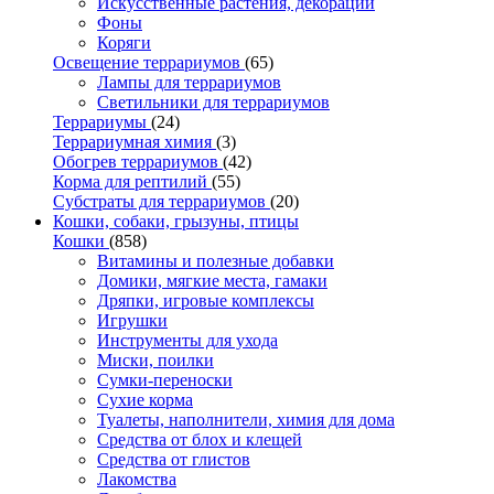
Искусственные растения, декорации
Фоны
Коряги
Освещение террариумов
(65)
Лампы для террариумов
Светильники для террариумов
Террариумы
(24)
Террариумная химия
(3)
Обогрев террариумов
(42)
Корма для рептилий
(55)
Субстраты для террариумов
(20)
Кошки, собаки, грызуны, птицы
Кошки
(858)
Витамины и полезные добавки
Домики, мягкие места, гамаки
Дряпки, игровые комплексы
Игрушки
Инструменты для ухода
Миски, поилки
Сумки-переноски
Сухие корма
Туалеты, наполнители, химия для дома
Средства от блох и клещей
Средства от глистов
Лакомства