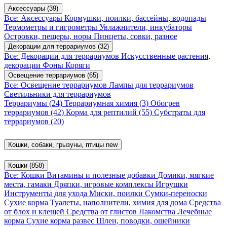
Аксессуары
(39)
Все: Аксессуары
Кормушки, поилки, бассейны, водопады
Термометры и гигрометры
Увлажнители, инкубаторы
Островки, пещеры, норы
Пинцеты, совки, разное
Декорации для террариумов
(32)
Все: Декорации для террариумов
Искусственные растения,
декорации
Фоны
Коряги
Освещение террариумов
(65)
Все: Освещение террариумов
Лампы для террариумов
Светильники для террариумов
Террариумы
(24)
Террариумная химия
(3)
Обогрев
террариумов
(42)
Корма для рептилий
(55)
Субстраты для
террариумов
(20)
Кошки, собаки, грызуны, птицы
new
Кошки
(858)
Все: Кошки
Витамины и полезные добавки
Домики, мягкие
места, гамаки
Дряпки, игровые комплексы
Игрушки
Инструменты для ухода
Миски, поилки
Сумки-переноски
Сухие корма
Туалеты, наполнители, химия для дома
Средства
от блох и клещей
Средства от глистов
Лакомства
Лечебные
корма
Сухие корма развес
Шлеи, поводки, ошейники