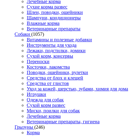
Лечебные корма
Сухие корма развес
Шлеи, поводки, ошейники
Шампуни, кондиционеры
Влажные корма
Ветеринарные препараты
Собаки
(1057)
Витамины и полезные добавки
Инструменты для ухода
Лежаки, подстилки, домики
Сухой корм, консервы
Переноски
Косточки, лакомства
Поводки, ошейники, рулетки
Средства от блох и клещей
Средства от глистов
Уход за кожей, шерстью, зубами, химия для дома
Игрушки
Одежда для собак
Сухой корм развес
Миски, поилки для собак
Лечебные корма
Ветеринарные препараты, гигиена
Грызуны
(246)
Корма