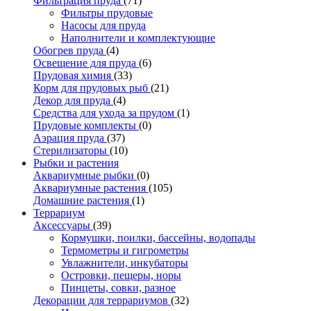
Фильтрация пруда
(71)
Фильтры прудовые
Насосы для пруда
Наполнители и комплектующие
Обогрев пруда
(4)
Освещение для пруда
(6)
Прудовая химия
(33)
Корм для прудовых рыб
(21)
Декор для пруда
(4)
Средства для ухода за прудом
(1)
Прудовые комплекты
(0)
Аэрация пруда
(37)
Стерилизаторы
(10)
Рыбки и растения
Аквариумные рыбки
(0)
Аквариумные растения
(105)
Домашние растения
(1)
Террариум
Аксессуары
(39)
Кормушки, поилки, бассейны, водопады
Термометры и гигрометры
Увлажнители, инкубаторы
Островки, пещеры, норы
Пинцеты, совки, разное
Декорации для террариумов
(32)