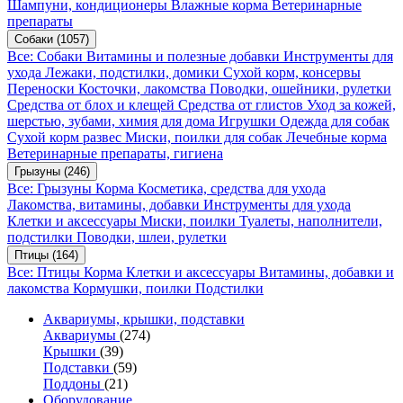
Шампуни, кондиционеры
Влажные корма
Ветеринарные
препараты
Собаки
(1057)
Все: Собаки
Витамины и полезные добавки
Инструменты для
ухода
Лежаки, подстилки, домики
Сухой корм, консервы
Переноски
Косточки, лакомства
Поводки, ошейники, рулетки
Средства от блох и клещей
Средства от глистов
Уход за кожей,
шерстью, зубами, химия для дома
Игрушки
Одежда для собак
Сухой корм развес
Миски, поилки для собак
Лечебные корма
Ветеринарные препараты, гигиена
Грызуны
(246)
Все: Грызуны
Корма
Косметика, средства для ухода
Лакомства, витамины, добавки
Инструменты для ухода
Клетки и аксессуары
Миски, поилки
Туалеты, наполнители,
подстилки
Поводки, шлеи, рулетки
Птицы
(164)
Все: Птицы
Корма
Клетки и аксессуары
Витамины, добавки и
лакомства
Кормушки, поилки
Подстилки
Аквариумы, крышки, подставки
Аквариумы
(274)
Крышки
(39)
Подставки
(59)
Поддоны
(21)
Оборудование