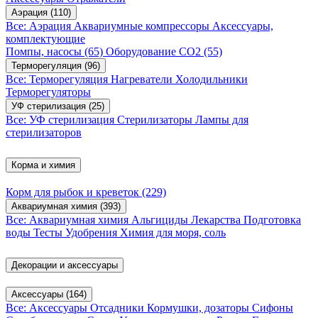
Аэрация
(110)
Все: Аэрация
Аквариумные компрессоры
Аксессуары,
комплектующие
Помпы, насосы
(65)
Оборудование CO2
(55)
Терморегуляция
(96)
Все: Терморегуляция
Нагреватели
Холодильники
Терморегуляторы
УФ стерилизация
(25)
Все: УФ стерилизация
Стерилизаторы
Лампы для
стерилизаторов
Корма и химия
Корм для рыбок и креветок
(229)
Аквариумная химия
(393)
Все: Аквариумная химия
Альгициды
Лекарства
Подготовка
воды
Тесты
Удобрения
Химия для моря, соль
Декорации и аксессуары
Аксессуары
(164)
Все: Аксессуары
Отсадники
Кормушки, дозаторы
Сифоны