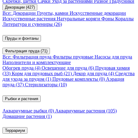
Скребки, щетки
Сачки
Уход за растениями
Разное
Градусники
Декорации
(427)
Все: Декорации
Грунты, камни
Искусственные декорации
Искусственные растения
Натуральные коряги
Фоны
Кораллы
Литература и сувениры
(26)
Пруды и фонтаны
Фильтрация пруда
(71)
Все: Фильтрация пруда
Фильтры прудовые
Насосы для пруда
Наполнители и комплектующие
Обогрев пруда
(4)
Освещение для пруда
(6)
Прудовая химия
(33)
Корм для прудовых рыб
(21)
Декор для пруда
(4)
Средства
для ухода за прудом
(1)
Прудовые комплекты
(0)
Аэрация
пруда
(37)
Стерилизаторы
(10)
Рыбки и растения
Аквариумные рыбки
(0)
Аквариумные растения
(105)
Домашние растения
(1)
Террариум