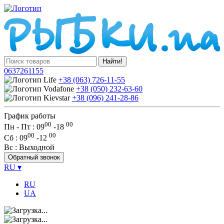
Найти!
0637261155
+38 (063) 726-11-55
+38 (050) 232-63-60
+38 (096) 241-28-86
График работы
00
00
Пн - Пт : 09
-
18
00
00
Сб
: 09
-
12
Вс
: Выходной
Обратный звонок
RU
▾
RU
UA