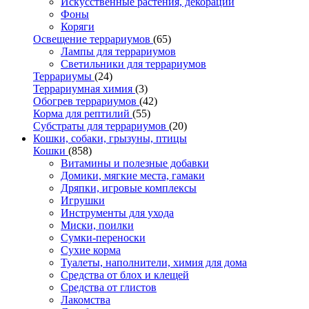
Искусственные растения, декорации
Фоны
Коряги
Освещение террариумов
(65)
Лампы для террариумов
Светильники для террариумов
Террариумы
(24)
Террариумная химия
(3)
Обогрев террариумов
(42)
Корма для рептилий
(55)
Субстраты для террариумов
(20)
Кошки, собаки, грызуны, птицы
Кошки
(858)
Витамины и полезные добавки
Домики, мягкие места, гамаки
Дряпки, игровые комплексы
Игрушки
Инструменты для ухода
Миски, поилки
Сумки-переноски
Сухие корма
Туалеты, наполнители, химия для дома
Средства от блох и клещей
Средства от глистов
Лакомства