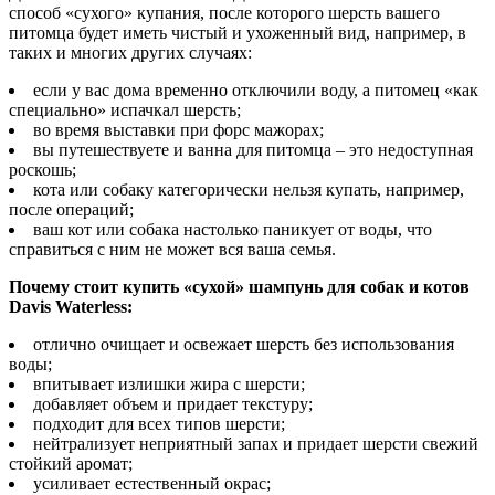
способ «сухого» купания, после которого шерсть вашего
питомца будет иметь чистый и ухоженный вид, например, в
таких и многих других случаях:
если у вас дома временно отключили воду, а питомец «как
специально» испачкал шерсть;
во время выставки при форс мажорах;
вы путешествуете и ванна для питомца – это недоступная
роскошь;
кота или собаку категорически нельзя купать, например,
после операций;
ваш кот или собака настолько паникует от воды, что
справиться с ним не может вся ваша семья.
Почему стоит купить «сухой» шампунь для собак и котов
Davis Waterless:
отлично очищает и освежает шерсть без использования
воды;
впитывает излишки жира с шерсти;
добавляет объем и придает текстуру;
подходит для всех типов шерсти;
нейтрализует неприятный запах и придает шерсти свежий
стойкий аромат;
усиливает естественный окрас;