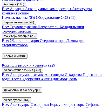
Аэрация
(110)
Все: Аэрация
Аквариумные компрессоры
Аксессуары,
комплектующие
Помпы, насосы
(65)
Оборудование CO2
(55)
Терморегуляция
(96)
Все: Терморегуляция
Нагреватели
Холодильники
Терморегуляторы
УФ стерилизация
(25)
Все: УФ стерилизация
Стерилизаторы
Лампы для
стерилизаторов
Корма и химия
Корм для рыбок и креветок
(229)
Аквариумная химия
(393)
Все: Аквариумная химия
Альгициды
Лекарства
Подготовка
воды
Тесты
Удобрения
Химия для моря, соль
Декорации и аксессуары
Аксессуары
(164)
Все: Аксессуары
Отсадники
Кормушки, дозаторы
Сифоны