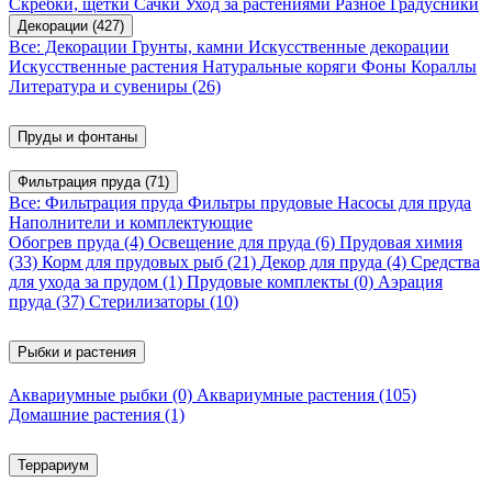
Скребки, щетки
Сачки
Уход за растениями
Разное
Градусники
Декорации
(427)
Все: Декорации
Грунты, камни
Искусственные декорации
Искусственные растения
Натуральные коряги
Фоны
Кораллы
Литература и сувениры
(26)
Пруды и фонтаны
Фильтрация пруда
(71)
Все: Фильтрация пруда
Фильтры прудовые
Насосы для пруда
Наполнители и комплектующие
Обогрев пруда
(4)
Освещение для пруда
(6)
Прудовая химия
(33)
Корм для прудовых рыб
(21)
Декор для пруда
(4)
Средства
для ухода за прудом
(1)
Прудовые комплекты
(0)
Аэрация
пруда
(37)
Стерилизаторы
(10)
Рыбки и растения
Аквариумные рыбки
(0)
Аквариумные растения
(105)
Домашние растения
(1)
Террариум