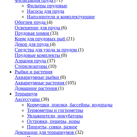
Фильтрация пруда
(71)
Фильтры прудовые
Насосы для пруда
Наполнители и комплектующие
Обогрев пруда
(4)
Освещение для пруда
(6)
Прудовая химия
(33)
Корм для прудовых рыб
(21)
Декор для пруда
(4)
Средства для ухода за прудом
(1)
Прудовые комплекты
(0)
Аэрация пруда
(37)
Стерилизаторы
(10)
Рыбки и растения
Аквариумные рыбки
(0)
Аквариумные растения
(105)
Домашние растения
(1)
Террариум
Аксессуары
(39)
Кормушки, поилки, бассейны, водопады
Термометры и гигрометры
Увлажнители, инкубаторы
Островки, пещеры, норы
Пинцеты, совки, разное
Декорации для террариумов
(32)