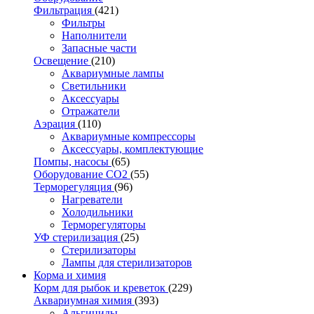
Фильтрация
(421)
Фильтры
Наполнители
Запасные части
Освещение
(210)
Аквариумные лампы
Светильники
Аксессуары
Отражатели
Аэрация
(110)
Аквариумные компрессоры
Аксессуары, комплектующие
Помпы, насосы
(65)
Оборудование CO2
(55)
Терморегуляция
(96)
Нагреватели
Холодильники
Терморегуляторы
УФ стерилизация
(25)
Стерилизаторы
Лампы для стерилизаторов
Корма и химия
Корм для рыбок и креветок
(229)
Аквариумная химия
(393)
Альгициды