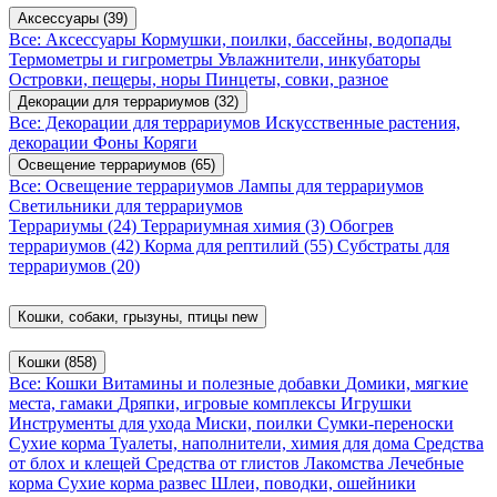
Аксессуары
(39)
Все: Аксессуары
Кормушки, поилки, бассейны, водопады
Термометры и гигрометры
Увлажнители, инкубаторы
Островки, пещеры, норы
Пинцеты, совки, разное
Декорации для террариумов
(32)
Все: Декорации для террариумов
Искусственные растения,
декорации
Фоны
Коряги
Освещение террариумов
(65)
Все: Освещение террариумов
Лампы для террариумов
Светильники для террариумов
Террариумы
(24)
Террариумная химия
(3)
Обогрев
террариумов
(42)
Корма для рептилий
(55)
Субстраты для
террариумов
(20)
Кошки, собаки, грызуны, птицы
new
Кошки
(858)
Все: Кошки
Витамины и полезные добавки
Домики, мягкие
места, гамаки
Дряпки, игровые комплексы
Игрушки
Инструменты для ухода
Миски, поилки
Сумки-переноски
Сухие корма
Туалеты, наполнители, химия для дома
Средства
от блох и клещей
Средства от глистов
Лакомства
Лечебные
корма
Сухие корма развес
Шлеи, поводки, ошейники