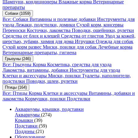
Шампуни, кондиционеры
Влажные корма
Ветеринарные
препараты
Собаки
(1059)
Все: Собаки
Витамины и полезные добавки
Инструменты для
ухода
Лежаки, подстилки, домики
Сухой корм, консервы
Переноски
Косточки, лакомства
Поводки, ошейники, рулетки
Средства от блох и клещей
Средства от глистов
Уход за кожей,
шерстью, зубами, химия для дома
Игрушки
Одежда для собак
Сухой корм развес
Миски, поилки для собак
Лечебные корма
Ветеринарные препараты, гигиена
Грызуны
(246)
Все: Грызуны
Корма
Косметика, средства для ухода
Лакомства, витамины, добавки
Инструменты для ухода
Клетки и аксессуары
Миски, поилки
Туалеты, наполнители,
подстилки
Поводки, шлеи, рулетки
Птицы
(164)
Все: Птицы
Корма
Клетки и аксессуары
Витамины, добавки и
лакомства
Кормушки, поилки
Подстилки
Аквариумы, крышки, подставки
Аквариумы
(274)
Крышки
(39)
Подставки
(59)
Поддоны
(21)
Оборудование