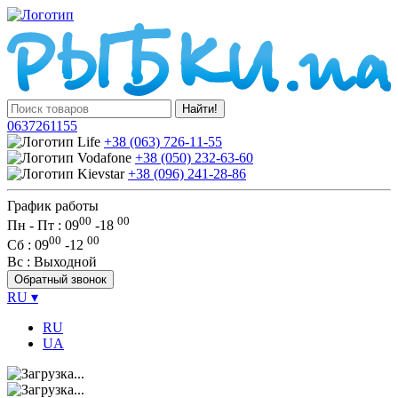
Найти!
0637261155
+38 (063) 726-11-55
+38 (050) 232-63-60
+38 (096) 241-28-86
График работы
00
00
Пн - Пт : 09
-
18
00
00
Сб
: 09
-
12
Вс
: Выходной
Обратный звонок
RU
▾
RU
UA