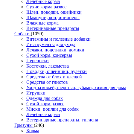
Лечебные корма
Сухие корма развес
Шлеи, поводки, ошейники
Шампуни, кондиционеры
Влажные корма
Ветеринарные препараты
Собаки
(1059)
Витамины и полезные добавки
Инструменты для ухода
Лежаки, подстилки, домики
Сухой корм, консервы
Переноски
Косточки, лакомства
Поводки, ошейники, рулетки
Средства от блох и клещей
Средства от глистов
Уход за кожей, шерстью, зубами, химия для дома
Игрушки
Одежда для собак
Сухой корм развес
Миски, поилки для собак
Лечебные корма
Ветеринарные препараты, гигиена
Грызуны
(246)
Корма